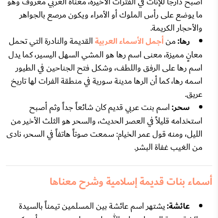
أصبح دارجاً للإناث في الفترات الأخيرة، معناه العربي معروف وهو
ما يوضع على رأس الملوك أو الأمراء ويكون مرصع بالجواهر
والأحجار الكريمة.
رها:
من
أجمل الأسماء العربية
القديمة والنادرة التي تحمل
معانٍ مميزة، معنى اسم رها هو المشي السهل اليسير، كما يدل
اسم رها على الرفق واللطف، وشكل فتح الجناحين في الطيور
اسمه رها، كما أن الرها مدينة سورية في منطقة الفرات لها تاريخ
عريق.
سحر:
اسم بنت عربي قديم كان شائعاً جداً وثم أصبح
استخدامه قليلاً في العصر الحديث، والسحر هو الثلث الأخير من
الليل، ومنه قول عمر الخيام: سمعت صوتاً هاتفاً في السحر، نادى
من الغيب غفاة البشر.
أسماء بنات قديمة إسلامية وشرح معناها
عائشة:
يشتهر اسم عائشة بين المسلمين تيمناً بالسيدة