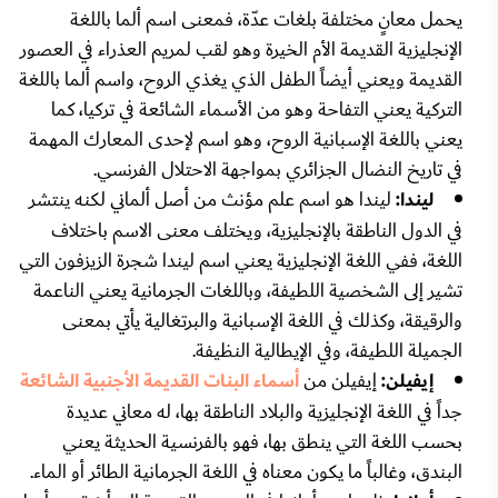
يحمل معانٍ مختلفة بلغات عدّة، فمعنى اسم ألما باللغة
الإنجليزية القديمة الأم الخيرة وهو لقب لمريم العذراء في العصور
القديمة ويعني أيضاً الطفل الذي يغذي الروح، واسم ألما باللغة
التركية يعني التفاحة وهو من الأسماء الشائعة في تركيا، كما
يعني باللغة الإسبانية الروح، وهو اسم لإحدى المعارك المهمة
في تاريخ النضال الجزائري بمواجهة الاحتلال الفرنسي.
ليندا:
ليندا هو اسم علم مؤنث من أصل ألماني لكنه ينتشر
في الدول الناطقة بالإنجليزية، ويختلف معنى الاسم باختلاف
اللغة، ففي اللغة الإنجليزية يعني اسم ليندا شجرة الزيزفون التي
تشير إلى الشخصية اللطيفة، وباللغات الجرمانية يعني الناعمة
والرقيقة، وكذلك في اللغة الإسبانية والبرتغالية يأتي بمعنى
الجميلة اللطيفة، وفي الإيطالية النظيفة.
إيفيلن:
إيفيلن من
أسماء البنات القديمة الأجنبية الشائعة
جداً في اللغة الإنجليزية والبلاد الناطقة بها، له معاني عديدة
بحسب اللغة التي ينطق بها، فهو بالفرنسية الحديثة يعني
البندق، وغالباً ما يكون معناه في اللغة الجرمانية الطائر أو الماء.