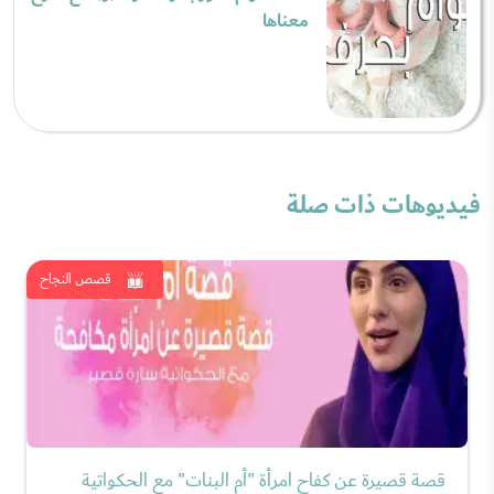
معناها
فيديوهات ذات صلة
قصص النجاح
قصة قصيرة عن كفاح امرأة "أم البنات" مع الحكواتية