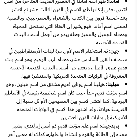
أماندا:
ظهر اسم أماندا في العصور القديمة المتأخرة من أصل
لاتيني، ففي إنكلترا ظهر الاسم في القرن الثالث عشر ثم انتشر
بعد خمسة قرون بين الكتاب والشعراء والمسرحيين، وبالنسبة
لمعنى اسم أماندا فهو يشير إلى الفتاة التي تستحق المحبة،
ومعناه الجميل والمميز جعله يبدو من أجمل أسماء البنات
القديمة الأجنبية.
جين:
تم استخدام الاسم لأول مرة لبنات الأرستقراطيين في
منتصف القرن السادس عشر، معناه الرب الرحيم وهو اسم بنت
قديم عبري الأصل، ويعتبر من أسماء البنات القديمة الأجنبية
المعروفة في الولايات المتحدة الامريكية والمنتشرة فيها.
هيلينا:
هيلينا اسم يوناني قديم مشتق من اسم هيلين، وهو
اسم مؤنث قديم جداً حيث كان اسم شخصية رئيسة في الأساطير
اليونانية، كما انتشر الاسم بين المسيحين الأوائل نسبة إلى
القديسة هيلانة، وقد اشتهر هذا الاسم في الولايات المتحدة
الأمريكية في بدايات القرن العشرين.
بريدجيت:
اسم علم مؤنث قديم ذو أصل إيرلندي، يشير
معناه إلى الطاقة والقوة والنشاط والطهارة، كذلك له معنى آخر