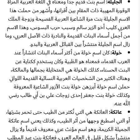
الجليلة:
اسم بنت قديم جداً ومعناه في اللغة العربية المرأة
الوقورة المهيبة ذات المقام بين أقرانها، وأشهر من حملت هذا
الاسم الجليلة بنت مرة الشاعرة العربية الفصيحة وزوجة الملك
العربي كليب أخو الزير سالم وسبب حرب البسوس، وهذا الاسم
من أجمل أسماء البنات القديمة والنادرة ذات الأصل العربي، وما
زال اسم الجليلة منتشراً بين القبائل العربية والبدو.
خولة:
كان اسم خولة من أكثر أسماء البنات انتشاراً عند
العرب القدماء، فمعناه هو الظبية وكان يستخدم ككناية عن
البنت الحسناء، كذلك الخولة هي المتخايلة بجمالها والمالكة،
وهناك الكثير من الشخصيات العربية النسائية القديمة اللواتي
حملن اسم خولة أبرزهن خولة بنت الأزور الشاعرة المعروفة
وكذلك خولة بنت جعفر إحدى زوجات علي بن أبي طالب رضي
الله عنه.
عاتكة:
العاتكة هي التي تُكثر من الطيب حتى تحمر بشرتها،
أو التي اصطبغ وجهها من أثر الطيب، وكذلك يعني اسم عاتكة
الجميلة الكريمة، وهو اسم مؤنث عربي معروف قديماً ولا يزال
منتشراً بشكل قليل في العالم العربي، فعاتكة بنت عبد المطلب