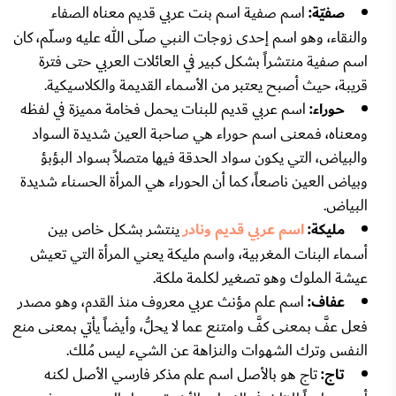
صفيّة:
اسم صفية اسم بنت عربي قديم معناه الصفاء
والنقاء، وهو اسم إحدى زوجات النبي صلّى الله عليه وسلّم، كان
اسم صفية منتشراً بشكل كبير في العائلات العربي حتى فترة
قريبة، حيث أصبح يعتبر من الأسماء القديمة والكلاسيكية.
حوراء:
اسم عربي قديم للبنات يحمل فخامة مميزة في لفظه
ومعناه، فمعنى اسم حوراء هي صاحبة العين شديدة السواد
والبياض، التي يكون سواد الحدقة فيها متصلاً بسواد البؤبؤ
وبياض العين ناصعاً، كما أن الحوراء هي المرأة الحسناء شديدة
البياض.
مليكة:
اسم عربي قديم ونادر
ينتشر بشكل خاص بين
أسماء البنات المغربية، واسم مليكة يعني المرأة التي تعيش
عيشة الملوك وهو تصغير لكلمة ملكة.
عفاف:
اسم علم مؤنث عربي معروف منذ القدم، وهو مصدر
فعل عفَّ بمعنى كفَّ وامتنع عما لا يحلُّ، وأيضاً يأتي بمعنى منع
النفس وترك الشهوات والنزاهة عن الشيء ليس مُلك.
تاج:
تاج هو بالأصل اسم علم مذكر فارسي الأصل لكنه