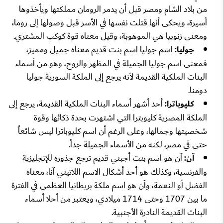
من بلاد الشام ومصر قبل أن يدمر الرومان مملكتها ويأخذوها
أسيرة، ويحكى أنها قتلت نفسها في الأسر قبل وصولها إلى روما،
ومعنى زنوبيا هي الموهوبة، وقيل معناه قوة كوكب المشتري.
جوليا:
اسم جوليا اسم بنت قديم معناه جميل ومميز،
فمعنى اسم جوليا الجميلة في المظهر والروح، وهو من أسماء
البنات الملكية القديمة لأنه يرجع إلى الملكة السورية جوليا
دومنا.
كليوباترا:
أحد أشهر أسماء البنات الملكية القديمة، يرجع إلى
الملكة المصرية كليوبترا التي اشتهرت بحدة ذكائها وقوة
شخصيتها وجمالها، وعلى الرغم أن اسم كليوباترا ليس شائعاً
حتى في مصر، لكنه من الأسماء الجميلة جداً.
آن:
آن هو اسم بنت أجبني قديم ترجع جذوره للإنجليزية
والفرنسية، وكذلك هو أحد أشكال الاسم اللاتيني آنا، معناه
الفضل أو النعمة، وآن هو اسم ملكة بريطانيا العظمى في الفترة
ما بين 1707 وحتى 1714 ميلادي، ويعتبر من أحلا أسماء
البنات القديمة النادرة الأجنبية.