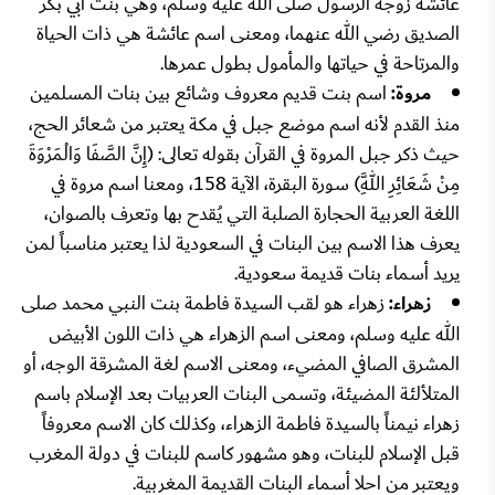
عائشة زوجة الرسول صلى الله عليه وسلم، وهي بنت أبي بكر
الصديق رضي الله عنهما، ومعنى اسم عائشة هي ذات الحياة
والمرتاحة في حياتها والمأمول بطول عمرها.
مروة:
اسم بنت قديم معروف وشائع بين بنات المسلمين
منذ القدم لأنه اسم موضع جبل في مكة يعتبر من شعائر الحج،
حيث ذكر جبل المروة في القرآن بقوله تعالى: (إِنَّ الصَّفَا وَالْمَرْوَةَ
مِنْ شَعَائِرِ اللَّهِ) سورة البقرة، الآية 158، ومعنا اسم مروة في
اللغة العربية الحجارة الصلبة التي يُقدح بها وتعرف بالصوان،
يعرف هذا الاسم بين البنات في السعودية لذا يعتبر مناسباً لمن
يريد أسماء بنات قديمة سعودية.
زهراء:
زهراء هو لقب السيدة فاطمة بنت النبي محمد صلى
الله عليه وسلم، ومعنى اسم الزهراء هي ذات اللون الأبيض
المشرق الصافي المضيء، ومعنى الاسم لغة المشرقة الوجه، أو
المتلألئة المضيئة، وتسمى البنات العربيات بعد الإسلام باسم
زهراء نيمناً بالسيدة فاطمة الزهراء، وكذلك كان الاسم معروفاً
قبل الإسلام للبنات، وهو مشهور كاسم للبنات في دولة المغرب
ويعتبر من احلا أسماء البنات القديمة المغربية.