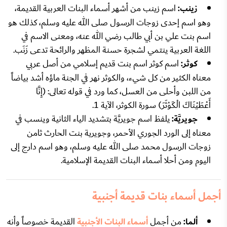
زينب:
اسم زينب من أشهر أسماء البنات العربية القديمة،
وهو اسم إحدى زوجات الرسول صلى الله عليه وسلم، كذلك هو
اسم بنت علي بن أبي طالب رضي الله عنه، ومعنى الاسم في
اللغة العربية ينتمي لشجرة حسنة المظهر والرائحة تدعى زَنَب.
كوثر:
اسم كوثر اسم بنت قديم إسلامي من أصل عربي
معناه الكثير من كل شيء، والكوثر نهر في الجنة ماؤه أشد بياضاً
من اللبن وأحلى من العسل، كما ورد في قوله تعالى: (إِنَّا
أَعْطَيْنَاكَ الْكَوْثَرَ) سورة الكوثر، الآية 1.
جويريَّة:
يلفظ اسم جويريَّة بتشديد الياء الثانية وينسب في
معناه إلى الورد الجوري الأحمر، وجويرية بنت الحارث ثامن
زوجات الرسول محمد صلى الله عليه وسلم، وهو اسم دارج إلى
اليوم ومن أحلا أسماء البنات القديمة الإسلامية.
أجمل أسماء بنات قديمة أجنبية
ألما:
من أجمل
أسماء البنات الأجنبية
القديمة خصوصاً وأنه