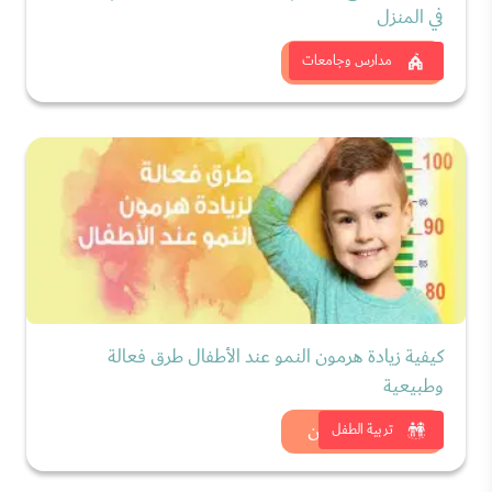
في المنزل
شاهد الان
مدارس وجامعات
كيفية زيادة هرمون النمو عند الأطفال طرق فعالة
وطبيعية
شاهد الان
تربية الطفل