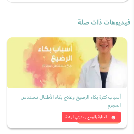
فيديوهات ذات صلة
أسباب كثرة بكاء الرضيع وعلاج بكاء الأطفال د.سندس
العجرم
شاهد الان
العناية بالرضع وحديثي الولادة