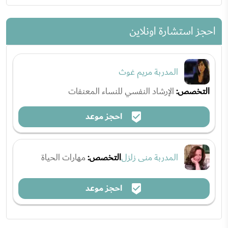
احجز استشارة اونلاين
المدربة مريم غوث
التخصص:
الإرشاد النفسي للنساء المعنفات
احجز موعد
المدربة منى زلزل
التخصص:
مهارات الحياة
احجز موعد