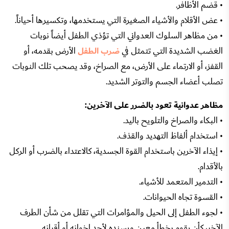
• قضم الأظافر.
• عض الأقلام والأشياء الصغيرة التي يستخدمها، وتكسيرها أحياناً.
• من مظاهر السلوك العدواني التي تؤذي الطفل أيضاً نوبات
الغضب الشديدة التي تتمثل في
ضرب الطفل
الأرض بقدمه، أو
القفز، أو الارتماء على الأرض، مع الصراخ، وقد يصحب تلك النوبات
تصلب أعضاء الجسم والتوتر الشديد.
مظاهر عدوانية تعود بالضرر على الآخرين:
• البكاء والصراخ والتلويح باليد.
• استخدام ألفاظ التهديد والقذف.
• إيذاء الآخرين باستخدام القوة الجسدية، كالاعتداء بالضرب أو الركل
بالأقدام.
• التدمير المتعمد للأشياء.
• القسوة تجاه الحيوانات.
• لجوء الطفل إلى الحيل والمؤامرات التي تقلل من شأن الطرف
الآخر، كأن يقوم بخطأ معين ويسنده لأحد إخوانه أو أقرانه.