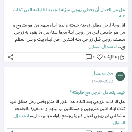
هل من العدل أن يعطي زوجي منزله الجديد لطليقته التي تخلت
عنه
انا زوجة لرجل مطلق زوجته خلعته و لديه ابناء منهم من هو متزوج و
من هو جامعي لدي من زوجي ابنة مرها سنة هل ما يقوم به زوجي
منصف زوجي قبل زواجي منه اشترى ارض لبناء بيت و بنى العظم
بع...
اذهب إلى السؤال
share
chat_bubble_outline
favorite_border
thumb_down_off_alt
thumb_up_off_alt
0
0
0
من مجهول
14-09-2022
كيف يتعامل الرجل مع طليقته؟
هل انا ظالم لزوجي بعد اتخاد هدا القرار انا متزوجةمن رجل مطلق لديه
تلات ابناء اتنين متزوجين و مستقلين ب بيتهم و الصغيرة بالجامعة
مشكلتي ان زوجي احيان كتيرة يجتمع باولاده بالبيت ال...
اذهب إلى
السؤال