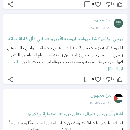
share
chat_bubble_outline
favorite_border
thumb_down_off_alt
thumb_up_off_alt
0
0
0
من مجهول
24-09-2023
زوجي يرفض كشف زواجنا لزوجته الأولى ويعاملني كأني غلطة حياته
انا زوجة ثانيه تزوجت من 3 سنوات وعندي بنت، قبل زواجي طلب مني
زوجي ان ارضى بأن يخبي زواجنا عن زوجته لمدة عام او عامين بالكثير
لانها تمر بظروف صحيه ونفسيه بسبب وفاة امها ترددت ولكن...
اذهب
إلى السؤال
share
chat_bubble_outline
favorite_border
thumb_down_off_alt
thumb_up_off_alt
0
0
0
من مجهول
06-09-2023
أشعر أن زوجي لا يزال متعلق بزوجته المتوفية ويفكر بها
السلام عليكم، انا شابة متزوجة من شاب اجنبي لطيف جدًا ويحبني جدًا