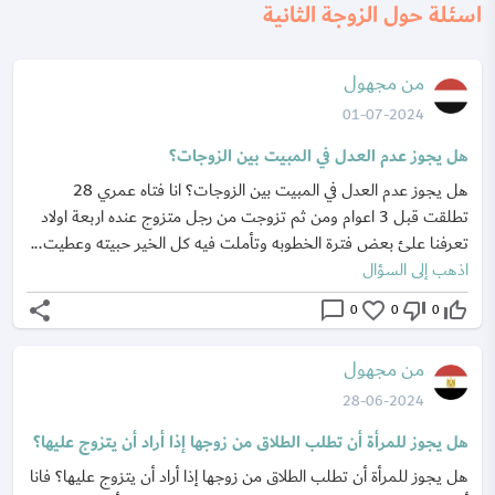
اسئلة حول الزوجة الثانية
من مجهول
01-07-2024
هل يجوز عدم العدل في المبيت بين الزوجات؟
هل يجوز عدم العدل في المبيت بين الزوجات؟ انا فتاه عمري 28
تطلقت قبل 3 اعوام ومن ثم تزوجت من رجل متزوج عنده اربعة اولاد
تعرفنا علئ بعض فترة الخطوبه وتأملت فيه كل الخير حبيته وعطيت...
اذهب إلى السؤال
share
chat_bubble_outline
favorite_border
thumb_down_off_alt
thumb_up_off_alt
0
0
0
من مجهول
28-06-2024
هل يجوز للمرأة أن تطلب الطلاق من زوجها إذا أراد أن يتزوج عليها؟
هل يجوز للمرأة أن تطلب الطلاق من زوجها إذا أراد أن يتزوج عليها؟ فانا