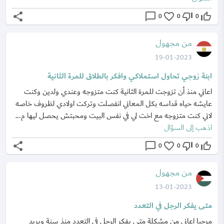
share
chat_bubble_outline
favorite_border
thumb_down_off_alt
thumb_up_off_alt
0
0
0
من مجهول
19-01-2023
ابنة زوجي تحاول استملاكي وافكر بالطلاق للمرة الثانية
اعاني منذ أن تزوجت للمرة الثانية كنت متزوجه وعندي ولدين وكنت
عايشه حياه قداسه بكل المعاني انفصلت وتركت اولادي لظروف خاصه
لاني كنت متزوجه مع اخت لي في نفس البيت ومحبتش يحصل ليها م...
اذهب إلى السؤال
share
chat_bubble_outline
favorite_border
thumb_down_off_alt
thumb_up_off_alt
0
0
0
من مجهول
13-01-2023
متى يفكر الرجل في التعدد
مرحبا اعاني من مشكلة متى يفكر الرجل في التعدد منذ سنة ويريد