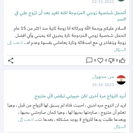
02-11-2023
أتحمل شخصية زوجي المزدوجة لكنه تغير بعد أن تزوج علي في
السر
السلام عليكم ورحمة الله وبركاته انا زوجة ثانية منذ اكثر من 15 عام
اتحمل شخصية زوجي المزدوجة تارة يخبرني انه يحبني وآني افضل
زوجة ويتفاخر بي مع اصدقائه وتارة يعاملني بقسوة وعدم اه...
اذهب إلى
السؤال
share
chat_bubble_outline
favorite_border
thumb_down_off_alt
thumb_up_off_alt
0
0
0
من مجهول
26-10-2023
أريد الزواج مرة أخرى لكن حبيبتي ترفض لأني متزوج
اريد ان اتزوج مره اخري ، احببت فتاه لم يسبق لها الزواج من قبل ، وهيا
تعلم أن متزوج ، صارحتها بحبها لها ، وهيا كمان صارحتني بحبها ،
وبعدها طلبت يدها للزواج لا يوجد مشكله ، بعدها ت...
اذهب إلى
السؤال