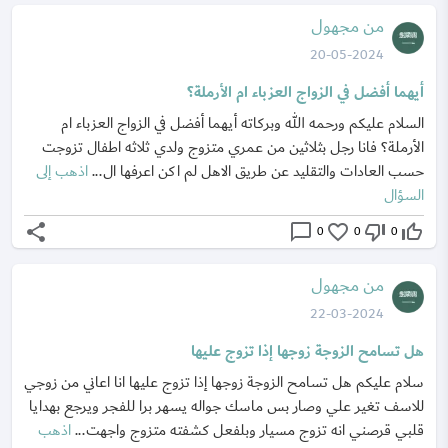
من مجهول
20-05-2024
أيهما أفضل في الزواج العزباء ام الأرملة؟
السلام عليكم ورحمه الله وبركاته أيهما أفضل في الزواج العزباء ام
الأرملة؟ فانا رجل بثلاثين من عمري متزوج ولدي ثلاثه اطفال تزوجت
حسب العادات والتقليد عن طريق الاهل لم اكن اعرفها ال...
اذهب إلى
السؤال
share
chat_bubble_outline
favorite_border
thumb_down_off_alt
thumb_up_off_alt
0
0
0
من مجهول
22-03-2024
هل تسامح الزوجة زوجها إذا تزوج عليها
سلام عليكم هل تسامح الزوجة زوجها إذا تزوج عليها انا اعاني من زوجي
للاسف تغير علي وصار بس ماسك جواله يسهر برا للفجر ويرجع بهدايا
قلبي قرصني انه تزوج مسيار وبلفعل كشفته متزوج واجهت...
اذهب