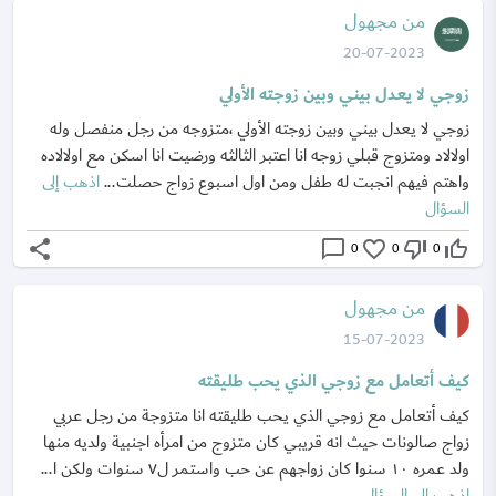
من مجهول
20-07-2023
زوجي لا يعدل بيني وبين زوجته الأولي
زوجي لا يعدل بيني وبين زوجته الأولي ،متزوجه من رجل منفصل وله
اولالاد ومتزوج قبلي زوجه انا اعتبر الثالثه ورضيت انا اسكن مع اولالاده
واهتم فيهم انجبت له طفل ومن اول اسبوع زواج حصلت...
اذهب إلى
السؤال
share
chat_bubble_outline
favorite_border
thumb_down_off_alt
thumb_up_off_alt
0
0
0
من مجهول
15-07-2023
كيف أتعامل مع زوجي الذي يحب طليقته
كيف أتعامل مع زوجي الذي يحب طليقته انا متزوجة من رجل عربي
زواج صالونات حيث انه قريبي كان متزوج من امرأه اجنبية ولديه منها
ولد عمره ١٠ سنوا كان زواجهم عن حب واستمر ل٧ سنوات ولكن ا...
اذهب إلى السؤال