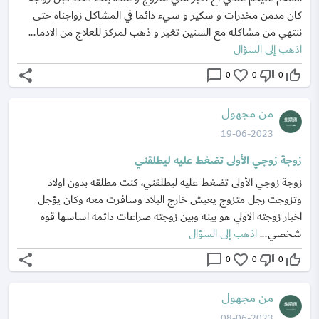
كان مدمن مخدرات و سكير و سيء دائما في المشاكل زواجناه حتى
ننتهي من مشاكله مع السنين تغير و ذهب لمركز للعلاج من الادما...
اذهب إلى السؤال
share
chat_bubble_outline
favorite_border
thumb_down_off_alt
thumb_up_off_alt
0
0
0
من مجهول
19-06-2023
زوجة زوجي الأولى تضغط عليه ليطلقني
زوجة زوجي الأولى تضغط عليه ليطلقني، كنت مطلقه بدون اولاد
وتزوجت رجل متزوج يعيش خارج البلاد وسافرت معه وكان يؤجل
اخبار زوجته الاولي هو بينه وبين زوجته صراعات دائمه اساسها قوه
شخصي...
اذهب إلى السؤال
share
chat_bubble_outline
favorite_border
thumb_down_off_alt
thumb_up_off_alt
0
0
0
من مجهول
08-06-2023