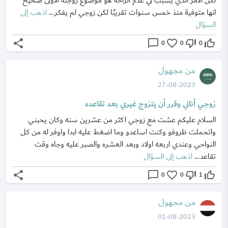
لكن الامر الذي يسبب لي عدم الراحة هُو موضوع زوجته الاولى صحيح
انها متوفية منذ خمس سنوات تقريبًا لكن زوجي لم يفكر...
اذهب إلى
السؤال
share
chat_bubble_outline
favorite_border
thumb_down_off_alt
thumb_up_off_alt
0
0
0
من مجهول
27-08-2023
زوجي أناني وقرر أن يتزوج غيري بعد تقاعده
السلام عليكم عشت مع زوجي اكثر من عشرين سنه وكان يحبني
واتحملت ظروفو وكنت اساعدو وما اضغط عليه ابدا واوفر له من كل
النواحي وعندي اربعه اولاد وبعد العشره والصبر عليه وجاه وقت
تقاعد...
اذهب إلى السؤال
share
chat_bubble_outline
favorite_border
thumb_down_off_alt
thumb_up_off_alt
0
0
1
من مجهول
01-08-2023