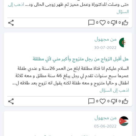
حتى وصلت للدكتوراة وعمل مميز ثم ظهر زوجى الحالى ود...
اذهب إلى
السؤال
share
chat_bubble_outline
favorite_border
thumb_down_off_alt
thumb_up_off_alt
0
0
0
من مجهول
30-07-2022
هل أقبل الزواج من رجل متزوج وأكبر مني لأني مطلقة
السلام عليكم انا فتاة مطلقة ابلغ من العمر 26سنة و عندي طفلة
عمرها سبع سنوات تقدم لي رجل يبلغ 46 سنة مطلق و معه ثلاثة
اطفال و حاليا متزوج و معه طفلة لكنه يقول انه تزوج بعد طلاقه ل...
اذهب إلى السؤال
share
chat_bubble_outline
favorite_border
thumb_down_off_alt
thumb_up_off_alt
0
0
0
من مجهول
05-06-2022