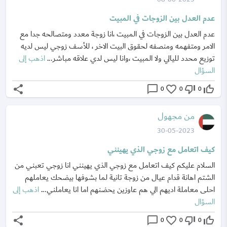
عدم العدل بين الزوجات في المبيت
عدم العدل بين الزوجات في المبيت ،انا زوجة معدد ومتصالحه جدا مع
الامر ومتفهمه ومنصفه لحقوق البيت الاخر ، للأسف زوجي ليس لديه
توزيع محدد لليالي ولا المبيت ،وانا ليس لدي علاقه مباشر...
اذهب إلى
السؤال
share
chat_bubble_outline
favorite_border
thumb_down_off_alt
thumb_up_off_alt
0
0
0
من مجهول
30-05-2023
كيف اتعامل مع زوجي الذي يهينني
السلام عليكم كيف اتعامل مع زوجي الذي يهينني انا زوجي تعبني من
الشتم اهانة قدام عيال من زوجة تانية لما بشوفها بيضحك يعاملهم
احلى معاملة اديهم الي هم عاوزين يحضنهم اما انا يعاملني...
اذهب إلى
السؤال
share
chat_bubble_outline
favorite_border
thumb_down_off_alt
thumb_up_off_alt
0
0
0