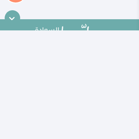
خريطة الموقع
تطوير الذات
مقالات
تحديات الحياة الزوجية
ألو حلوها
أطفال ومراهقون
حلوها تي في
الصحة العامة
الاختبارات
إضاءات للنفس الإنسانية
الكلمات المفتاحية
منوعات
حاسبة الحمل الولادة
مطبخ حلوها
خبراؤنا
الأسئلة