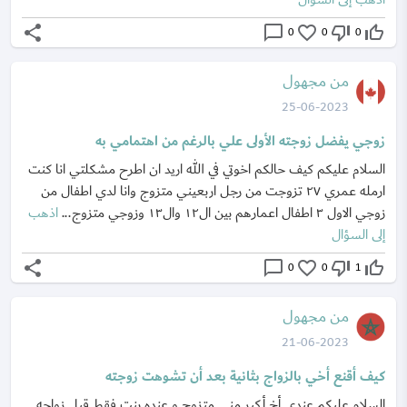
share
chat_bubble_outline
favorite_border
thumb_down_off_alt
thumb_up_off_alt
0
0
0
من مجهول
25-06-2023
زوجي يفضل زوجته الأولى علي بالرغم من اهتمامي به
السلام عليكم كيف حالكم اخوتي في الله اريد ان اطرح مشكلتي انا كنت
ارمله عمري ٢٧ تزوجت من رجل اربعيني متزوج وانا لدي اطفال من
زوجي الاول ٣ اطفال اعمارهم بين ال١٢ وال١٣ وزوجي متزوج...
اذهب
إلى السؤال
share
chat_bubble_outline
favorite_border
thumb_down_off_alt
thumb_up_off_alt
0
0
1
من مجهول
21-06-2023
كيف أقنع أخي بالزواج بثانية بعد أن تشوهت زوجته
السلام عليكم عندي أخ أكبر مني متزوج و عنده بنت فقط قبل زواجه