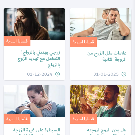
قضايا اسرية
قضايا اسرية
زوجي يهددني بالزواج!
علامات ملل الزوج من
التعامل مع تهديد الزوج
الزوجة الثانية
بالزواج
01-12-2024
31-01-2025
query_builder
query_builder
قضايا اسرية
قضايا اسرية
هل يحن الزوج لزوجته
السيطرة على غيرة الزوجة