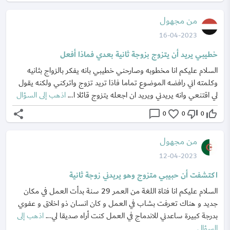
من مجهول
16-04-2023
خطيبي يريد أن يتزوج بزوجة ثانية بعدي فماذا أفعل
السلام عليكم انا مخطوبه وصارحني خطيبي بانه يفكر بالزواج بثانيه
وكلمته اني رافضه الموضوع تماما فاذا تريد تزوج واتركني ولكنه يقول
لي اقتنعي وانه يريدني ويريد ان اجعله يتزوج قائلا ا...
اذهب إلى السؤال
share
chat_bubble_outline
favorite_border
thumb_down_off_alt
thumb_up_off_alt
0
0
0
من مجهول
12-04-2023
اكتشفت أن حبيبي متزوج وهو يريدني زوجة ثانية
السلام عليكم انا فتاة اللغة من العمر 29 سنة بدأت العمل في مكان
جديد و هناك تعرفت بشاب في العمل و كان انسان ذو اخلاق و عفوي
بدرجة كبيرة ساعدني للاندماج في العمل كنت أراه صديقا لي...
اذهب إلى
السؤال