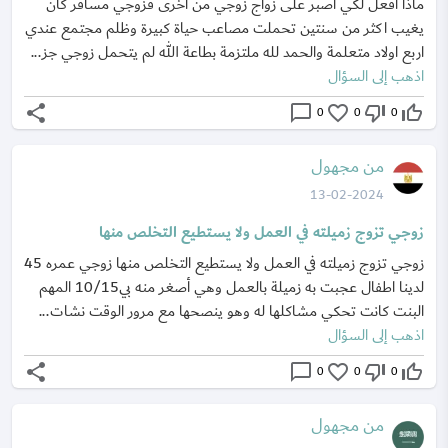
ماذا افعل لكي اصبر على زواج زوجي من اخرى فزوجي مسافر كان
يغيب اكثر من سنتين تحملت مصاعب حياة كبيرة وظلم مجتمع عندي
اربع اولاد متعلمة والحمد لله ملتزمة بطاعة الله لم يتحمل زوجي جز...
اذهب إلى السؤال
share
chat_bubble_outline
favorite_border
thumb_down_off_alt
thumb_up_off_alt
0
0
0
من مجهول
13-02-2024
زوجي تزوج زميلته في العمل ولا يستطيع التخلص منها
زوجي تزوج زميلته في العمل ولا يستطيع التخلص منها زوجي عمره 45
لدينا اطفال عجبت به زميلة بالعمل وهي أصغر منه بي10/15 المهم
البنت كانت تحكي مشاكلها له وهو ينصحها مع مرور الوقت نشات...
اذهب إلى السؤال
share
chat_bubble_outline
favorite_border
thumb_down_off_alt
thumb_up_off_alt
0
0
0
من مجهول