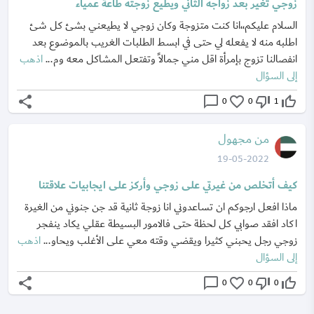
زوجي تغير بعد زواجه الثاني ويطيع زوجته طاعة عمياء
السلام عليكم،،انا كنت متزوجة وكان زوجي لا يطيعني بشئ كل شئ
اطلبه منه لا يفعله لي حتى في ابسط الطلبات الغريب بالموضوع بعد
انفصالنا تزوج بإمرأة اقل مني جمالاً وتفتعل المشاكل معه وم...
اذهب
إلى السؤال
share
chat_bubble_outline
favorite_border
thumb_down_off_alt
thumb_up_off_alt
0
0
1
من مجهول
19-05-2022
كيف أتخلص من غيرتي على زوجي وأركز على ايجابيات علاقتنا
ماذا افعل ارجوكم ان تساعدوني انا زوجة ثانية قد جن جنوني من الغيرة
اكاد افقد صوابي كل لحظة حتى فالامور البسيطة عقلي يكاد ينفجر
زوجي رجل يحبني كثيرا ويقضي وقته معي على الأغلب ويحاو...
اذهب
إلى السؤال
share
chat_bubble_outline
favorite_border
thumb_down_off_alt
thumb_up_off_alt
0
0
0