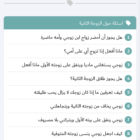
اسئلة حول الزوجة الثانية
local_offer
هل يجوز أن أحضر زواج ابن زوجي وأمه حاضرة
ماذا أفعل إذا تزوج أبي على أمي؟
زوجي يستغلني ماديا وينفق على زوجته الأولى ماذا أفعل
هل يجوز طلاق الزوجة الثانية؟
كيف تعرفين ما إذا كان زوجك لا يزال يحب طليقته
زوجي يخاف من زوجته الثانية ويتجاهلني
زوجي ينفق على بيته الأول ويتركني بلا مصروف
كيف اجعل زوجي ينسى زوجته المتوفية