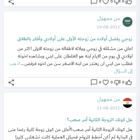
share
chat_bubble_outline
favorite_border
thumb_down_off_alt
thumb_up_off_alt
0
0
0
من مجهول
19-08-2022
زوجي يفضل أولاده من زوجته الأولى على أولادي وأفكر بالطلاق
اعاني من مشكله في زوجي وولائه لاطفاله من زوجته الاولى اكثر من
اولادي في يوم من الايام ابنه هو الغلطان على ابني وبشاهده اخوته
فطلب من ابني ان يعتذر من ابنه الاصغر سن من اخوه فرفض...
اذهب
إلى السؤال
share
chat_bubble_outline
favorite_border
thumb_down_off_alt
thumb_up_off_alt
0
0
0
من مجهول
11-08-2022
هل كونك الزوجة الثانية أمر صعب؟
هل كونك الزوجة الثانية أمر صعب؟أعانى من كونى زوجة ثانية رغما عنى
فى البداية لم أكن أخطط للزواج فحياتى العملية كانت تشغلنى كثيرا