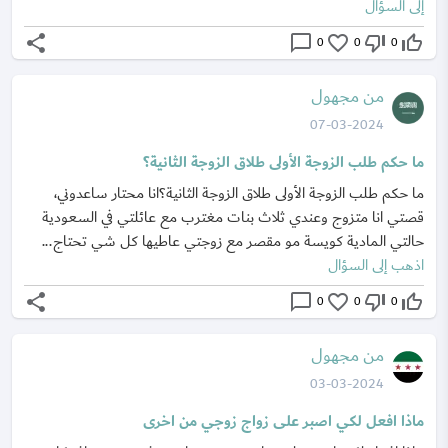
إلى السؤال
share
chat_bubble_outline
favorite_border
thumb_down_off_alt
thumb_up_off_alt
0
0
0
من مجهول
07-03-2024
ما حكم طلب الزوجة الأولى طلاق الزوجة الثانية؟
ما حكم طلب الزوجة الأولى طلاق الزوجة الثانية؟انا محتار ساعدوني،
قصتي انا متزوج وعندي ثلاث بنات مغترب مع عائلتي في السعودية
حالتي المادية كويسة مو مقصر مع زوجتي عاطيها كل شي تحتاج...
اذهب إلى السؤال
share
chat_bubble_outline
favorite_border
thumb_down_off_alt
thumb_up_off_alt
0
0
0
من مجهول
03-03-2024
ماذا افعل لكي اصبر على زواج زوجي من اخرى