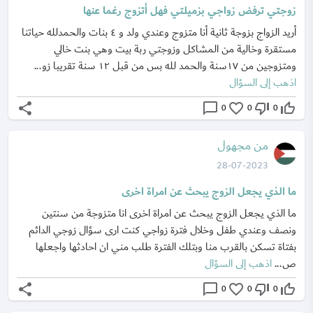
زوجتي ترفض زواجي بزميلتي فهل أتزوج رغما عنها
أريد الزواج بزوجة ثانية أنا متزوج وعندي ولد و ٤ بنات والحمدلله حياتنا
مستقرة وخالية من المشاكل وزوجتي ربة بيت وهي بنت خالي
ومتزوجين من ١٧سنة والحمد لله بس من قبل ١٢ سنة تقريبا زو...
اذهب إلى السؤال
share
chat_bubble_outline
favorite_border
thumb_down_off_alt
thumb_up_off_alt
0
0
0
من مجهول
28-07-2023
ما الذي يجعل الزوج يبحث عن امراة اخرى
ما الذي يجعل الزوج يبحث عن امراة اخرى انا متزوجة من سنتين
ونصف وعندي طفل وخلال فترة زواجي كنت ارى سؤال زوجي الدائم
بفتاة تسكن بالقرب منا وبتلك الفترة طلب مني ان احادثها واجعلها
ص...
اذهب إلى السؤال
share
chat_bubble_outline
favorite_border
thumb_down_off_alt
thumb_up_off_alt
0
0
0