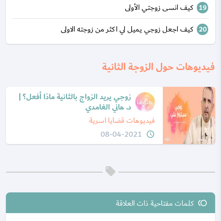
كيف انسى زوجتي الأولى
كيف اجعل زوجي يميل لي اكثر من زوجته الاولى
فيديوهات حول الزوجة الثانية
زوجي يريد الزواج بالثانية ماذا أفعل؟ |
د. هاني الغامدي
فيديوهات قضايا اسرية
08-04-2021
query_builder
play_arrow
كلمات مفتاحية ذات العلاقة
toll