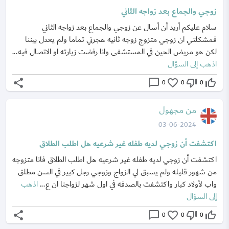
زوجي والجماع بعد زواجه الثاني
سلام عليكم أريد أن أسال عن زوجي والجماع بعد زواجه الثاني
فمشكلتي ان زوجي متزوج زوجه ثانيه هجرني تماما ولم يعدل بيننا
لكن هو مريض الحين في المستشفى وانا رفضت زيارته او الاتصال فيه...
اذهب إلى السؤال
share
chat_bubble_outline
favorite_border
thumb_down_off_alt
thumb_up_off_alt
0
0
0
من مجهول
03-06-2024
اكتشفت أن زوجي لديه طفله غير شرعيه هل اطلب الطلاق
اكتشفت أن زوجي لديه طفله غير شرعيه هل اطلب الطلاق فانا متزوجه
من شهور قليله ولم يسبق لي الزواج وزوجي رجل كبير في السن مطلق
واب لأولاد كبار واكتشفت بالصدفه في اول شهر لزواجنا ان ع...
اذهب
إلى السؤال
share
chat_bubble_outline
favorite_border
thumb_down_off_alt
thumb_up_off_alt
0
0
0