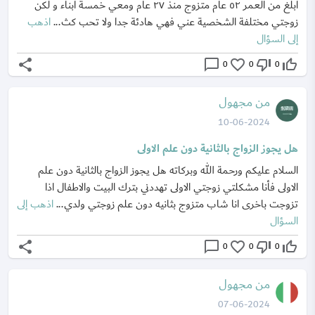
أبلغ من العمر ٥٢ عام متزوج منذ ٢٧ عام ومعي خمسة أبناء و لكن
زوجتي مختلفة الشخصية عني فهي هادئة جدا ولا تحب كث...
اذهب
إلى السؤال
share
chat_bubble_outline
favorite_border
thumb_down_off_alt
thumb_up_off_alt
0
0
0
من مجهول
10-06-2024
هل يجوز الزواج بالثانية دون علم الاولى
السلام عليكم ورحمة الله وبركاته هل يجوز الزواج بالثانية دون علم
الاولى فأنا مشكلتي زوجتي الاولى تهددني بترك البيت والاطفال اذا
تزوجت باخرى انا شاب متزوج بثانيه دون علم زوجتي ولدي...
اذهب إلى
السؤال
share
chat_bubble_outline
favorite_border
thumb_down_off_alt
thumb_up_off_alt
0
0
0
من مجهول
07-06-2024