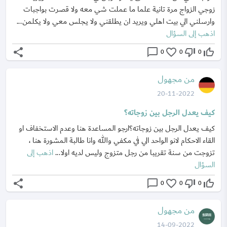
زوجي الزواج مرة تانية علما ما عملت شي معه ولا قصرت بواجبات
وارسلني الي بيت اهلي ويريد ان يطلقني ولا يجلس معي ولا يكلمن...
اذهب إلى السؤال
share
chat_bubble_outline
favorite_border
thumb_down_off_alt
thumb_up_off_alt
0
0
0
من مجهول
20-11-2022
كيف يعدل الرجل بين زوجاته؟
كيف يعدل الرجل بين زوجاته؟ارجو المساعدة هنا وعدم الاستخفاف او
القاء الاحكام لانو الواحد الي في مكفي والله وانا طالبة المشورة هنا ،
تزوجت من سنة تقريبا من رجل متزوج وليس لديه اولا...
اذهب إلى
السؤال
share
chat_bubble_outline
favorite_border
thumb_down_off_alt
thumb_up_off_alt
0
0
0
من مجهول
14-09-2022