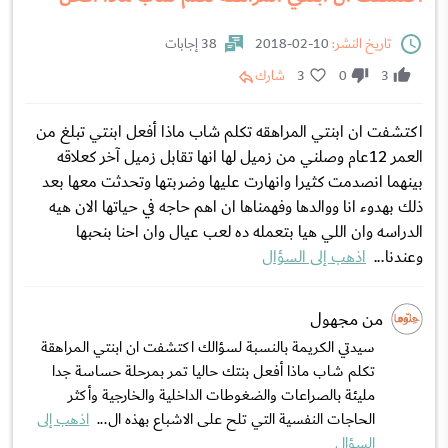
تاريخ النشر:
10-02-2018
38 إجابات
3
0
3
شارك
اكتشفت ان ابنتي المراهقه تكلم شاب ماذا أفعل ابنتي تبلغ من
العمر 12عام وصلني من زميل لها انها تقابل زميل آخر كعلاقه
بينهما انصدمت كثيرا وانهارت عليها وضربتها وتحدثت معها بعد
ذلك بهدوء انا ووالدها وفهمناها ان اهم حاجه في حياتها الان هيه
الدراسه وان اللي هيا بتعمله ده لعب عيال وان احنا بنحبها
وعندنا...
اذهب إلى السؤال
من مجهول
سيدتي الكريمة بالنسبة لسؤالك اكتشفت ان ابنتي المراهقة
تكلم شاب ماذا أفعل بنتك حاليا تمر بمرحلة حساسة جدا
مليئة بالصراعات والضغوطات الداخلية والخارجية وأكثر
الحاجات النفسية التي تلح على الاشباع بهذه ال...
اذهب إلى
السؤال