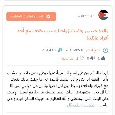
من مجهول
الحب والعلاقات العاطفية
والدة حبيبي رفضت زواجنا بسبب خلاف مع أحد
أفراد عائلتنا
تاريخ النشر:
10-02-2018
18 إجابات
1
0
1
شارك
الرجاء النشر من غير اسم انا صيبةً عزباء وغير متزوجة حبيت شاب
وأمه رافضه انه نتزوج لانه عندها قاعدة زي ما حكت معك بتحكي
مع غيرك ولخلاف بسيط بين ابن اختها وناس من عيلتي بس انا
ما الي دخل وبتقوله كل بنات الدنيا بشوف ما احلاهم أوصل ع بيت
هاي البنت شي بيمنعني والله العظيم ما حبيت انسان غيره وبدي
اياه ب...
اذهب إلى السؤال