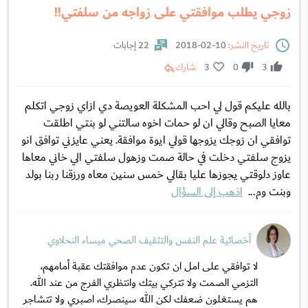
زوجي يطلب موافقتي على زواجه من سلفتي!!
تاريخ النشر:
10-02-2018
22 إجابات
3
0
3
شارك
بالله عليكم قول لي احب المشكلة العويصة دي ازاي زوجي اتكلم
معايا الصبح وقالي ان لو حمات اخوه سالتني لو بنتي اطلقت
توافقي ان زوجك يزوجها قولي ايوة موافقة. يعني عايزني توافق انو
يزوج سلفتي دخلت في حالة صمت وزهول سلفتي الي خاني معاها
عاوز دلوقتي يجوزها عليا بقالي خمس سنين معاه ورزقنا ربنا بولد
وبنت وم...
اذهب إلى السؤال
أخصائية علم النفس والتثقيف الصحي ميساء النحلاوي
لا توافقي على امل ان تكون عدم موافقتك عقبة أمامهم،
التزمي الصمت ولا تتركي بيتك وانتظري الفرج من عند الله.
هم يستغلون ضعفك لكن الله سينصرك، اصبري ولا تتشاجر