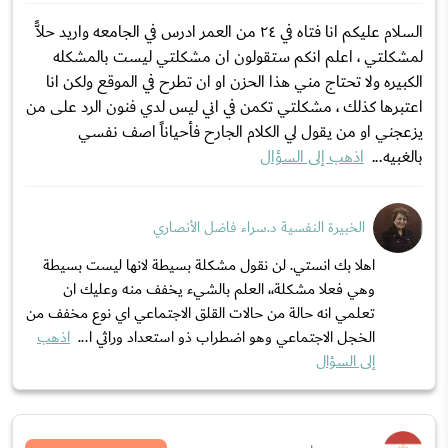
السلام عليكم انا فتاه في ٢٤ من العمر ادرس في الجامعه واريد حلاًّ
لمشكلتي ، اعلم انكم ستقولون ان مشكلتي ليست بالمشكله
الكبيره ولا تحتاج مني هذا الحزن او ان تطرح في الموقع ولكن انا
اعتبرها كذلك ، مشكلتي تكمن في اني ليس لدي فنون الرد على من
يزعجني او من يقول لي الكلام الجارح فأحياناً اصف نفسي
بالغبيه...
اذهب إلى السؤال
الخبيرة النفسية د.سراء فاضل الأنصاري
اهلا بك انستي. لن نقول مشكلة بسيطة لانها ليست بسيطة
وهي فعلا مشكلة،، العلم بالشيء يخفف منه وعليك ان
تعلمي انه حالة من حالات القلق الاجتماعي اي نوع مخفف من
الخجل الاجتماعي وهو اضطراب ذو استعداد وراثي ا...
اذهب
إلى السؤال