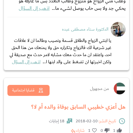
وطلب مني الزواج هو متزوج وطالب التعدد بس ما عارفة هو
يحكي جد ولا بس حاب يوصل لشيء ما...
اذهب إلى السؤال
الدكتورة سناء مصطفى عبده
يا ابنتي الزواج والطلاق قسمة ونصيب وطالما ان لا علاقات
غير شرعية لك فالزواج وتكراره حق ولا يمنعك من هذا الحق
احد، واعتقد ان ما حدث معك مشابه لامر حدث مع صديقة لي
ولكن اخبرتها ان تضغط على والد ابنها ا...
اذهب إلى السؤال
من مجهول
قضايا اجتماعية
هل أعزي خطيبي السابق بوفاة والده أم لا؟
تاريخ النشر:
10-02-2018
18 إجابات
1
0
1
شارك