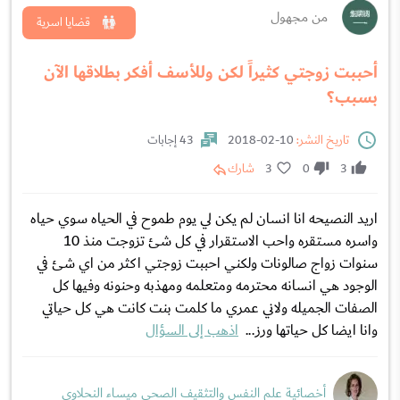
من مجهول
قضايا اسرية
أحببت زوجتي كثيراً لكن وللأسف أفكر بطلاقها الآن
بسبب؟
تاريخ النشر:
10-02-2018
43 إجابات
3
0
3
شارك
اريد النصيحه انا انسان لم يكن لي يوم طموح في الحياه سوي حياه
واسره مستقره واحب الاستقرار في كل شئ تزوجت منذ 10
سنوات زواج صالونات ولكني احببت زوجتي اكثر من اي شئ في
الوجود هي انسانه محترمه ومتعلمه ومهذبه وحنونه وفيها كل
الصفات الجميله ولاني عمري ما كلمت بنت كانت هي كل حياتي
وانا ايضا كل حياتها ورز...
اذهب إلى السؤال
أخصائية علم النفس والتثقيف الصحي ميساء النحلاوي