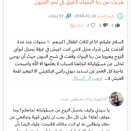
هربت من ربا البنوك لأغرق في بحر الديون
تاريخ النشر:
10-02-2018
19 إجابات
2
0
2
شارك
السلام عليكم، انا ام لثلاث اطفال اكبرهم ١٠ سنوات منذ مدة
أقدمت على شراء منزل لانني كنت اعيش في غرفة بمنزل ابواي
الزوج وهروبا من ربا البنوك وقعت في شبح الديون حيث أن زوجي
تخلى عن مسؤولياته اتجاهنا لاسباب لا يعلمها الا الله واصبحت
عاجزة كل العجز عن تسديد ديوني.راتبي لايكفيني الا لتوفير لقمة
العيش لا...
اذهب إلى السؤال
الدكتورة سناء مصطفى عبده
يا سيدتي وكيف يتنصل الزوج من مسؤولياته تجاهكم؟ وما
موقف أهله؟ على كل حال يجب ان تكوني قوية وتدافعي عن
حقك وتطالبي به، لو كنت مكانك لاقترحت عليك الرضا بأن