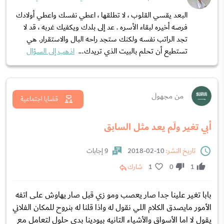
البعد يقسي القلوب ، لا تطلقها ، اعطي نفسك واعطي أولادك
فرصه أخيره لبقاء الأسره . عد إلى بلدك ويكفيك غربه ، قد لا
تجد الراتب نفسه ولكنك ستجد راحه البال والاستقرار. هي
تستطيع أن تحلم بالبيت الذي تريدك...
اذهب إلى السؤال
من مجهول
قضايا اجتماعية
أبي تغير ولَم يعد مثل السابق
تاريخ النشر:
10-02-2018
9 إجابات
1
0
1
شارك
بابا تغير علينا جدا صار يعصب ومو زي قبل صار يهاوش على اتفه
الأمور مايصدق الكلام اللي نقول له واذا قلنا له بنروح للمكان الفلاني
يقول لا اما الأسواق والأشياء التانيه بيودينا بدي حلول لتعامل مع