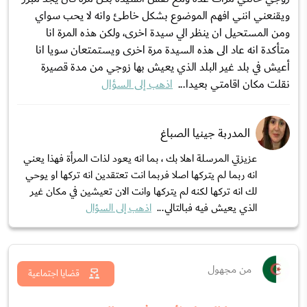
ويقنعني انني افهم الموضوع بشكل خاطئ وانه لا يحب سواي
ومن المستحيل ان ينظر الي سيدة اخرى، ولكن هذه المرة انا
متأكدة انه عاد الى هذه السيدة مرة اخرى ويستمتعان سويا انا
أعيش في بلد غير البلد الذي يعيش بها زوجي من مدة قصيرة
نقلت مكان اقامتي بعيدا...
اذهب إلى السؤال
المدربة جينيا الصباغ
عزيزتي المرسلة اهلا بك ، بما انه يعود لذات المرأة فهذا يعني
انه ربما لم يتركها اصلا فربما انت تعتقدين انه تركها او يوحي
لك انه تركها لكنه لم يتركها وانت الان تعيشين في مكان غير
الذي يعيش فيه فبالتالي...
اذهب إلى السؤال
من مجهول
قضايا اجتماعية