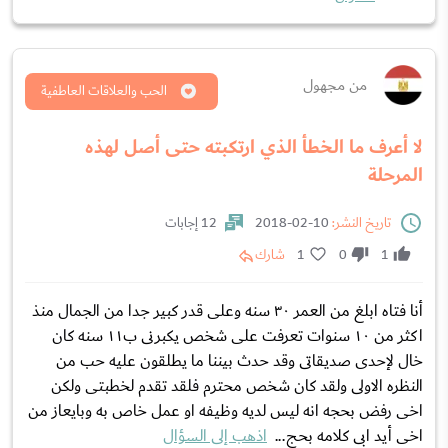
من مجهول
الحب والعلاقات العاطفية
لا أعرف ما الخطأ الذي ارتكبته حتى أصل لهذه
المرحلة
تاريخ النشر:
10-02-2018
12 إجابات
1
0
1
شارك
أنا فتاه ابلغ من العمر ٣٠ سنه وعلى قدر كبير جدا من الجمال منذ
اكثر من ١٠ سنوات تعرفت على شخص يكبرنى ب١١ سنه كان
خال لإحدى صديقاتى وقد حدث بيننا ما يطلقون عليه حب من
النظره الاولى ولقد كان شخص محترم فلقد تقدم لخطبتى ولكن
اخى رفض بحجه انه ليس لديه وظيفه او عمل خاص به وبايعاز من
اخى أيد ابى كلامه بحج...
اذهب إلى السؤال