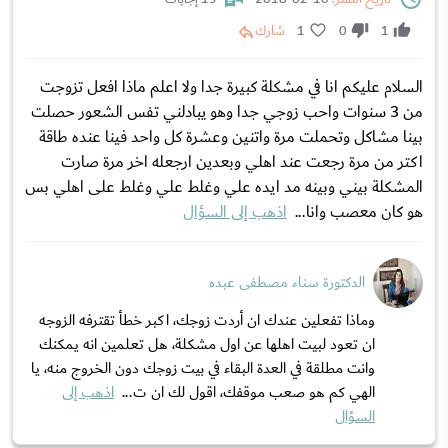
1
0
1
شارك
السلام عليكم انا في مشكلة كبيرة جدا ولا اعلم ماذا افعل تزوجت
من 3 سنوات واحب زوجي جدا وهو يبادلني تفس الشعور حصلت
بينا مشاكل وتحملت مرة واتنين وعشرة كل واحد فينا عنده طاقة
اكتر من مرة رجعت عند اهلي وبعدين ارجعله اخر مرة صارت
المشكلة بيني وبينه مد ايده علي وغلط علي وغلط على اهلي بس
هو كان معصب وانا...
اذهب إلى السؤال
الدكتورة سناء مصطفى عبده
وماذا تفعلين عندك ان أردت زوجك، اكبر خطأ تقترفه الزوجه
ان تعود لبيت اهلها عن اول مشكلة، هل تعلمين انه يمكنك
وانت مطلقة في العدة البقاء في بيت زوجك دون الخروج منه، يا
الهي كم هو صعب موقفك، اقول لك ان ت...
اذهب إلى
السؤال