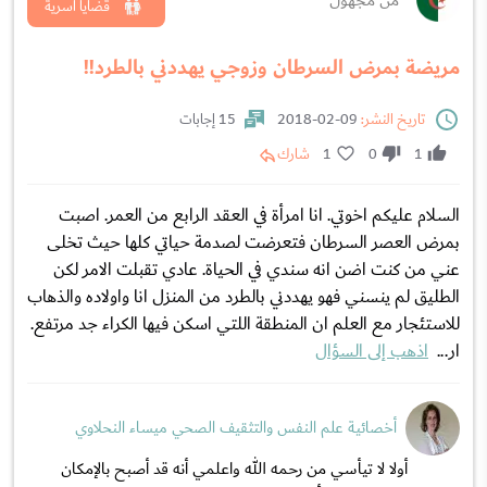
من مجهول
قضايا اسرية
مريضة بمرض السرطان وزوجي يهددني بالطرد!!
تاريخ النشر:
09-02-2018
15 إجابات
1
0
1
شارك
السلام عليكم اخوتي. انا امرأة في العقد الرابع من العمر. اصبت
بمرض العصر السرطان فتعرضت لصدمة حياتي كلها حيث تخلى
عني من كنت اضن انه سندي في الحياة. عادي تقبلت الامر لكن
الطليق لم ينسني فهو يهددني بالطرد من المنزل انا واولاده والذهاب
للاستئجار مع العلم ان المنطقة اللتي اسكن فيها الكراء جد مرتفع.
ار...
اذهب إلى السؤال
أخصائية علم النفس والتثقيف الصحي ميساء النحلاوي
أولا لا تيأسي من رحمه الله واعلمي أنه قد أصبح بالإمكان