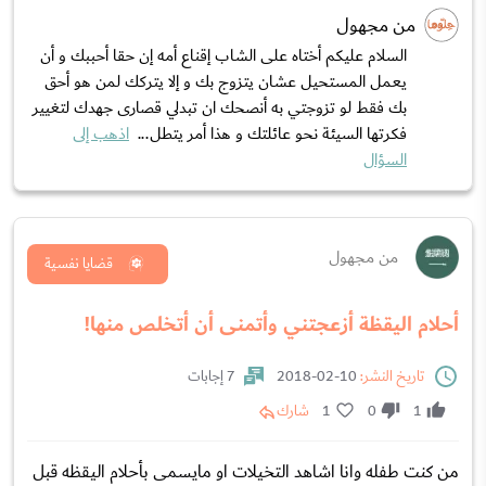
من مجهول
السلام عليكم أختاه على الشاب إقناع أمه إن حقا أحببك و أن
يعمل المستحيل عشان يتزوج بك و إلا يتركك لمن هو أحق
بك فقط لو تزوجتي به أنصحك ان تبدلي قصارى جهدك لتغيير
فكرتها السيئة نحو عائلتك و هذا أمر يتطل...
اذهب إلى
السؤال
من مجهول
قضايا نفسية
أحلام اليقظة أزعجتني وأتمنى أن أتخلص منها!
تاريخ النشر:
10-02-2018
7 إجابات
1
0
1
شارك
من كنت طفله وانا اشاهد التخيلات او مايسمى بأحلام اليقظه قبل