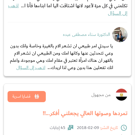
تكلمني في كل مرة لأعود لانها اشتاقت اليا اما ابناءها فأنا ا...
اذهب
إلى السؤال
الدكتورة سناء مصطفى عبده
يا سيدتي امر طبيعي ان تشعر الام بالغيرة وخاصة وانك بدون
وعي تتحدثين عنها وكانها امك ومن الطبيعي ان تشعر الام
بالقهر ان هناك امرأة تعتبر في مقام امك وهي موجودة، واعلم
انك تفعلين هذا بدون وعي لذا اريدك...
اذهب إلى السؤال
من مجهول
قضايا اسرية
تمردها وصوتها العالي يجعلني أفكر...!!
تاريخ النشر:
09-02-2018
45 إجابات