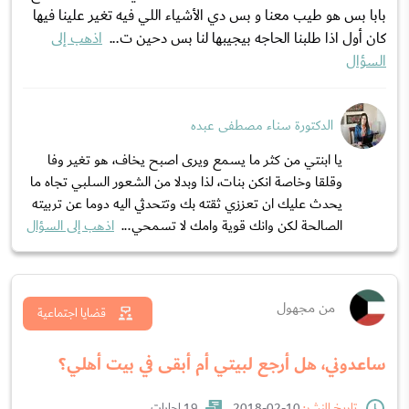
بابا بس هو طيب معنا و بس دي الأشياء اللي فيه تغير علينا فيها
كان أول اذا طلبنا الحاجه بيجيبها لنا بس دحين ت...
اذهب إلى
السؤال
الدكتورة سناء مصطفى عبده
يا ابنتي من كثر ما يسمع ويرى اصبح يخاف، هو تغير وفا
وقلقا وخاصة انكن بنات، لذا وبدلا من الشعور السلبي تجاه ما
يحدث عليك ان تعززي ثقته بك وتتحدثي اليه دوما عن تربيته
الصالحة لكن وانك قوية وامك لا تسمحي...
اذهب إلى السؤال
من مجهول
قضايا اجتماعية
ساعدوني، هل أرجع لبيتي أم أبقى في بيت أهلي؟
تاريخ النشر:
10-02-2018
19 إجابات