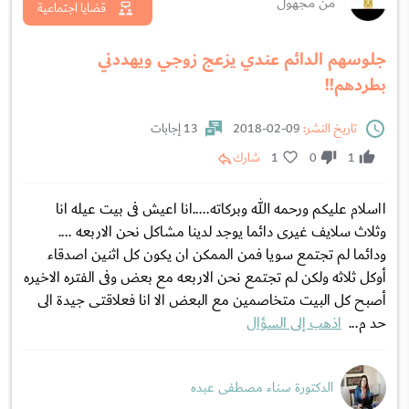
من مجهول
قضايا اجتماعية
جلوسهم الدائم عندي يزعج زوجي ويهددني
بطردهم!!
تاريخ النشر:
09-02-2018
13 إجابات
1
0
1
شارك
ااسلام عليكم ورحمه الله وبركاته.....انا اعيش فى بيت عيله انا
وثلاث سلايف غيرى دائما يوجد لدينا مشاكل نحن الاربعه ....
ودائما لم تجتمع سويا فمن الممكن ان يكون كل اثنين اصدقاء
أوكل ثلاثه ولكن لم تجتمع نحن الاربعه مع بعض وفى الفتره الاخيره
أصبح كل البيت متخاصمين مع البعض الا انا فعلاقتى جيدة الى
حد م...
اذهب إلى السؤال
الدكتورة سناء مصطفى عبده