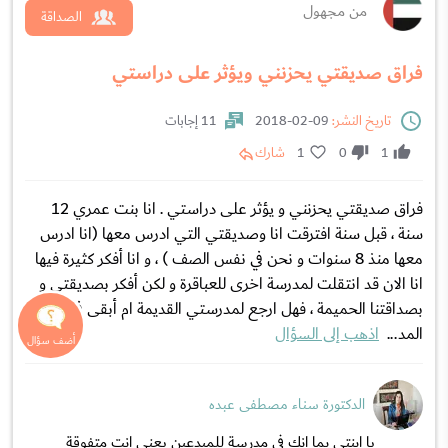
من مجهول
الصداقة
فراق صديقتي يحزنني ويؤثر على دراستي
تاريخ النشر:
09-02-2018
11 إجابات
1
0
1
شارك
فراق صديقتي يحزنني و يؤثر على دراستي . انا بنت عمري 12
سنة ، قبل سنة افترقت انا وصديقتي التي ادرس معها (انا ادرس
معها منذ 8 سنوات و نحن في نفس الصف ) ، و انا أفكر كثيرة فيها
انا الان قد انتقلت لمدرسة اخرى للعباقرة و لكن أفكر بصديقتي و
بصداقتنا الحميمة ، فهل ارجع لمدرستي القديمة ام أبقى في هذه
المد...
اذهب إلى السؤال
الدكتورة سناء مصطفى عبده
يا ابنتي بما انك في مدرسة للمبدعين يعني انت متفوقة