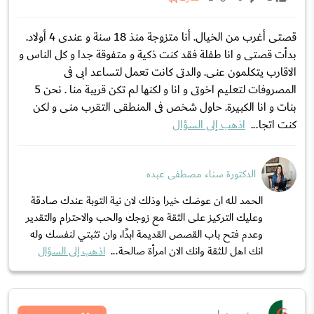
قصتى أغرب من الخيال. أنا متزوجة منذ 18 سنة و عندى 4 أولاد.
بدأت قصتى و انا طفلة فقد كنت ذكية و متفوقة جدا و كل الناس و
الاقارب يتكلمون عنى. والدتى كانت تعمل لتساعد ابى فى
المصروفات لتعليم اخوتى و انا و لكنها لم تكن قريبة منا . نحن 5
بنات و انا الكبيرة. حاول شخص فى المنطقى التقرب منى و لكن
كنت اتجا...
اذهب إلى السؤال
الدكتورة سناء مصطفى عبده
الحمد لله ان عوضك خيرا وذلك لان نية التوبة عندك صادقة
وعليك التركيز على الثقة مع زوجك والحب والاحترام والتقدير
وعدم فتح باب القصص القديمة ابدًا، وان تثبتي لنفسك وله
انك اهل للثقة وانك الان امرأة صالحة...
اذهب إلى السؤال