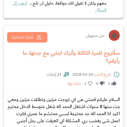
معهم ولكن لا تقولي انك موافقة. حاولي ان تلج...
اذهب إلى
السؤال
من مجهول
قضايا اجتماعية
سأتزوج للمرة الثالثة وأترك ابنتي مع جدتها، ما
رأيكم؟
تاريخ النشر:
10-02-2018
21 إجابات
1
0
1
شارك
السلام عليكم قصتي هي اني تزوجت مرتين وتطلقت مرتين ومعي
بنت سنها 8 سنوات اشتغل الحمد لله شغل متوسط الدخل محترم
اكيد انا الحمد لله جد محترمة لبسي محتشم ما عمري فكرت
اعمل شي يغضب ربي. المشكلة اني اتعرفت على رجل أجنبي