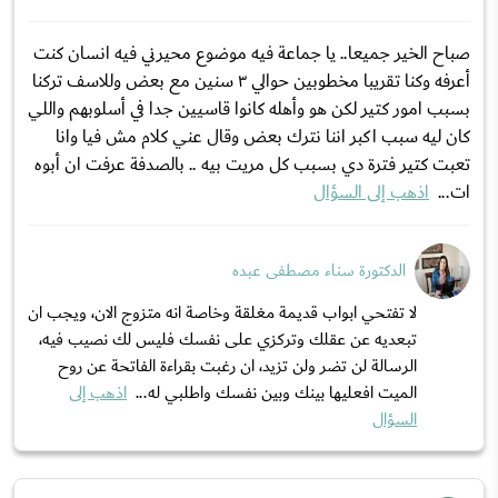
صباح الخير جميعا.. يا جماعة فيه موضوع محيرني فيه انسان كنت
أعرفه وكنا تقريبا مخطوبين حوالي ٣ سنين مع بعض وللاسف تركنا
بسبب امور كتير لكن هو وأهله كانوا قاسيين جدا في أسلوبهم واللي
كان ليه سبب اكبر اننا نترك بعض وقال عني كلام مش فيا وانا
تعبت كتير فترة دي بسبب كل مريت بيه .. بالصدفة عرفت ان أبوه
ات...
اذهب إلى السؤال
الدكتورة سناء مصطفى عبده
لا تفتحي ابواب قديمة مغلقة وخاصة انه متزوج الان، ويجب ان
تبعديه عن عقلك وتركزي على نفسك فليس لك نصيب فيه،
الرسالة لن تضر ولن تزيد، ان رغبت بقراءة الفاتحة عن روح
الميت افعليها بينك وبين نفسك واطلبي له...
اذهب إلى
السؤال