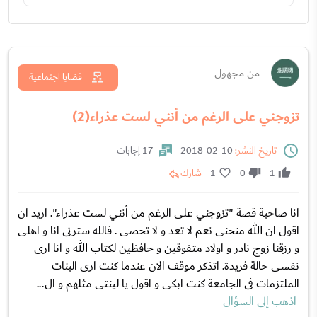
من مجهول
قضايا اجتماعية
تزوجني على الرغم من أنني لست عذراء(2)
تاريخ النشر:
10-02-2018
17 إجابات
1
0
1
شارك
انا صاحبة قصة "تزوجني على الرغم من أنني لست عذراء". اريد ان
اقول ان الله منحنى نعم لا تعد و لا تحصى . فالله سترنى انا و اهلى
و رزقنا زوج نادر و اولاد متفوقين و حافظين لكتاب الله و انا ارى
نفسى حالة فريدة. اتذكر موقف الان عندما كنت ارى البنات
الملتزمات فى الجامعة كنت ابكى و اقول يا لينتى مثلهم و ال...
اذهب إلى السؤال