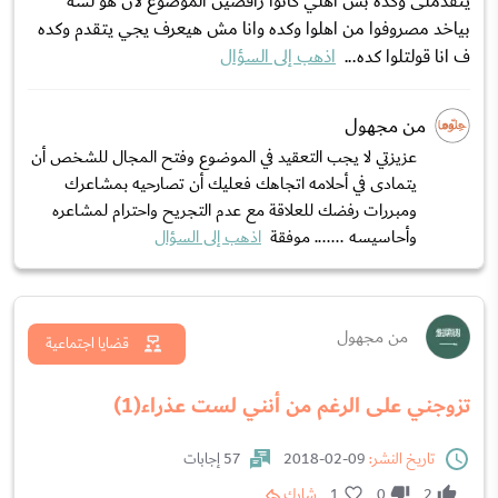
یتقدملی وکده بس اهلي کانوا رافضين الموضوع لأن هو لسه
بياخد مصروفوا من اهلوا وکده وانا مش هيعرف يجي يتقدم وکده
ف انا قولتلوا کده...
اذهب إلى السؤال
من مجهول
عزيزتي لا يجب التعقيد في الموضوع وفتح المجال للشخص أن
يتمادى في أحلامه اتجاهك فعليك أن تصارحيه بمشاعرك
ومبررات رفضك للعلاقة مع عدم التجريح واحترام لمشاعره
وأحاسيسه ....... موفقة
اذهب إلى السؤال
من مجهول
قضايا اجتماعية
تزوجني على الرغم من أنني لست عذراء(1)
تاريخ النشر:
09-02-2018
57 إجابات
2
0
1
شارك