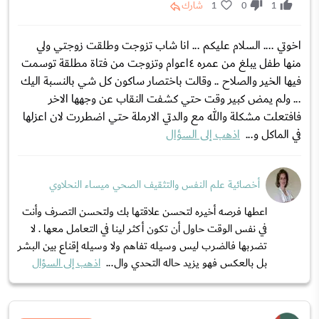
1
0
1
شارك
اخوتي .... السلام عليكم ... انا شاب تزوجت وطلقت زوجتي ولي
منها طفل يبلغ من عمره ٤اعوام وتزوجت من فتاة مطلقة توسمت
فيها الخير والصلاح .. وقالت باختصار ساكون كل شي بالنسبة اليك
... ولم يمض كبير وقت حتي كشفت النقاب عن وجهها الاخر
فافتعلت مشكلة والله مع والدتي الارملة حتي اضطررت لان اعزلها
في الماكل و...
اذهب إلى السؤال
أخصائية علم النفس والتثقيف الصحي ميساء النحلاوي
اعطها فرصه أخيره لتحسن علاقتها بك ولتحسن التصرف وأنت
في نفس الوقت حاول أن تكون أكثر لينا في التعامل معها . لا
تضربها فالضرب ليس وسيله تفاهم ولا وسيله إقناع بين البشر
بل بالعكس فهو يزيد حاله التحدي وال...
اذهب إلى السؤال