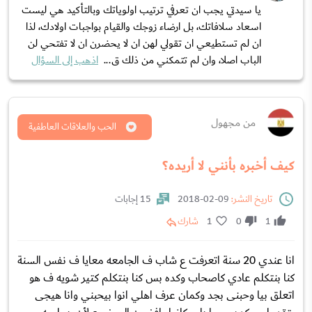
يا سيدتي يجب ان تعرفي ترتيب اولوياتك وبالتأكيد هي ليست
اسعاد سلافاتك، بل ارضاء زوجك والقيام بواجبات اولادك، لذا
ان لم تستطيعي ان تقولي لهن ان لا يحضرن ان لا تفتحي لن
الباب اصلا، وان لم تتمكني من ذلك ق...
اذهب إلى السؤال
من مجهول
الحب والعلاقات العاطفية
كيف أخبره بأنني لا أريده؟
تاريخ النشر:
09-02-2018
15 إجابات
1
0
1
شارك
انا عندي 20 سنة اتعرفت ع شاب ف الجامعه معايا ف نفس السنة
کنا بنتکلم عادي کاصحاب وکده بس کنا بنتکلم کتیر شویه ف هو
اتعلق بیا وحبنی بجد وکمان عرف اهلي انوا بيحبني وانا هیجی