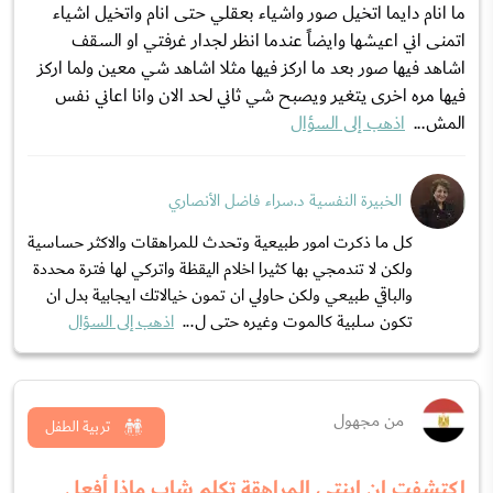
ما انام دايما اتخيل صور واشياء بعقلي حتى انام واتخيل اشياء
اتمنى اني اعيشها وايضاً عندما انظر لجدار غرفتي او السقف
اشاهد فيها صور بعد ما اركز فيها مثلا اشاهد شي معين ولما اركز
فيها مره اخرى يتغير ويصبح شي ثاني لحد الان وانا اعاني نفس
المش...
اذهب إلى السؤال
الخبيرة النفسية د.سراء فاضل الأنصاري
كل ما ذكرت امور طبيعية وتحدث للمراهقات والاكثر حساسية
ولكن لا تندمجي بها كثيرا اخلام اليقظة واتركي لها فترة محددة
والباقي طبيعي ولكن حاولي ان تمون خيالاتك ايجابية بدل ان
تكون سلبية كالموت وغيره حتى ل...
اذهب إلى السؤال
من مجهول
تربية الطفل
اكتشفت ان ابنتي المراهقة تكلم شاب ماذا أفعل