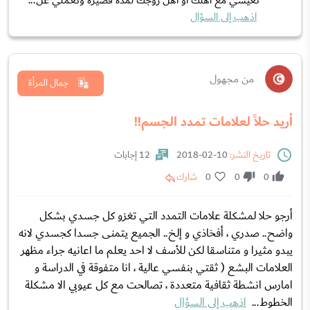
تعيشي مع اهلك او اهل زوجك لمدة قصيرة وتعملي عل...
اذهب إلى السؤال
من مجهول
جمال المرأة
أريد حلاً لعلامات تمدد الجسم!!
تاريخ النشر:
10-02-2018
12 إجابات
0
0
0
شارك
أرجو حلا لمشكلة علامات التمدد التي تغزو كل جسدي بشكل
واضح.. صدري ، أفخاذي و إلخ.. الجميع يتمنى جسدا كجسدي لانه
يبدو مثيرا و متناسقا لكن للأسف لا احد يعلم ما اعانيه جراء مظهر
العلامات البشع ( ثقتي بنفسي عالية ، انا متفوقة في الدراسة و
امارس انشطة ثقافية متعددة ، تصالحت مع كل عيوبي الا مشكلة
الخطوط...
اذهب إلى السؤال