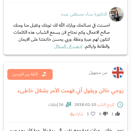
الدكتورة سناء مصطفى عبده
احسنت في نصائحك وبارك الله لك توبتك وتقبل منا ومنك
صالح الاعمال، وكم نحتاج لان يسمع الشباب هذه الكلمات
لتكون لهم عبرة وعظة. وربي يحسن خاتمتنا على الايمان
والطاعة واياكم.
اذهب إلى السؤال
من مجهول
الثقة بين الزوجين
زوجي خائن ويقول أني فهمت الأمر بشكل خاطىء
تاريخ النشر:
10-02-2018
16 إجابات
1
0
1
شارك
زوجي خانني مرات عدة ومع نفس السيدة بكل مرة كان يجد مبرر