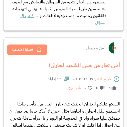
السيطره على أنواع كثيره من السرطان والتعايش مع المرض
مع تحسين ظروف حياه المريض . ثانيا ، لا تهتمي لتهديداته
فالقانون يحميك ما دمت راعيه لأطفالك و...
اذهب إلى
السؤال
من مجهول
قضايا اجتماعية
أمي تغار من حبي الشديد لجارتي!
تاريخ النشر:
09-02-2018
15 إجابات
2
0
2
شارك
السلام عليكم اريد ان اتحدث عن جارتي التي هي كأمي بناتها
احسبهم مثل اخواتي و ابناؤها مثل اخوتي لا أتذكر يوما يمر دون ان
تطمئن عليا سواء وانا في المدرسة او اليوم وانا امرأة عاملة تتحرى
عن احوالي اذا اكلت ام لا شربت صحتي و سلامتي عندما اسافر