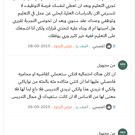
تجربي التعليم وبعد ان تعطي لنفسك فرصة التوظيف، لا
تتسرعي الان بالدراسات العليا، ابحثي عن عمل في التعليم
وتوظفي وعندك عقد سنوي وبعد ان تخوضي التجربة تقرري
هل احببتها ام لا، وبناء عليه تتخذي قرارك ولكن انا اشجعك
على التعليم ففيه خير كثير وربي يوفقك.
اعجبني
.
اضف رد
.
عرض الردود
.
08-09-2019
0
من مجهول
ان كان هناك احتماليه لانكي ستعملي كقاضيه او محاميه
فاحصلي عليها اما ان كنتي متاكده مئه بالمئه من نواياكي
وانكي لا تريدي هذا وانكي تريدي التدريس فلا داع ابدا لها فلا
معنى لها من الاساس الا ان كانت ستفيدك في مجال التدريس
اعجبني
.
اضف رد
.
عرض الردود
.
06-09-2019
0
من مجهول