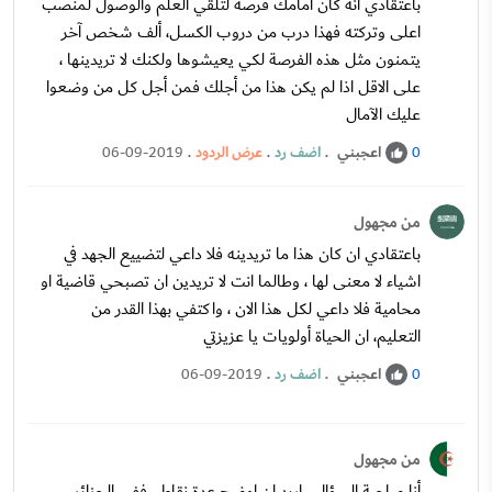
باعتقادي انه كان امامك فرصة لتلقي العلم والوصول لمنصب
اعلى وتركته فهذا درب من دروب الكسل، ألف شخص آخر
يتمنون مثل هذه الفرصة لكي يعيشوها ولكنك لا تريدينها ،
على الاقل اذا لم يكن هذا من أجلك فمن أجل كل من وضعوا
عليك الآمال
اعجبني
.
اضف رد
.
عرض الردود
.
06-09-2019
0
من مجهول
باعتقادي ان كان هذا ما تريدينه فلا داعي لتضييع الجهد في
اشياء لا معنى لها ، وطالما انت لا تريدين ان تصبحي قاضية او
محامية فلا داعي لكل هذا الان ، واكتفي بهذا القدر من
التعليم، ان الحياة أولويات يا عزيزتي
اعجبني
.
اضف رد
.
06-09-2019
0
من مجهول
أنا صاحبة السؤال ، اريد ان اوضح عدة نقاط ، ففي الجزائر