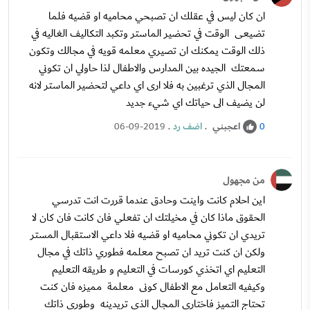
ان كان ليس في عقلك ان تصبحي محاميه او قضيه فلما
تضيعى الوقت في تحضير الماستر وتكبد التكاليف الغاليه في
ذلك الوقت يمكنك ان تصيري معلمه قويه في مجالك وتكون
سمعتك الجيده بين المدارس والاطفال لذا حاولي ان تكوني
المجال الذي ترغبين به فلا ارى اي داعي لتحضير الماستر لانه
لن يضيف الى حياتك اي شيء جديد
اعجبني
.
اضف رد
.
06-09-2019
0
من مجهول
اين احلام كانت واينت وحادق عندما قررت انت تدرسي
الحقوق ماذا كان في مخيلتك ان تفعلي فان كانت فان كان لا
تريدي ان تكوني محاميه او قضيه فلا داعي الاستقبال المستر
ولكن ان كنت تريد ان تصبح معلمه فطوري ذاتك في مجال
التعليم اي اتخذي كورسات في التعليم و طريقه التعليم
وكيفيه التعامل مع الاطفال كونى معلمة مميزه فان كنت
تحتاج التميز فاختاري المجال الذي تريدينه وطوري ذاتك