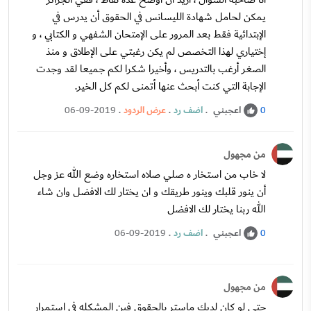
يمكن لحامل شهادة الليسانس في الحقوق أن يدرس في
الإبتدائية فقط بعد المرور على الإمتحان الشفهي و الكتابي ، و
إختياري لهذا التخصص لم يكن رغبتي على الإطلاق و منذ
الصغر أرغب بالتدريس ، وأخيرا شكرا لكم جميعا لقد وجدت
الإجابة التي كنت أبحث عنها أتمنى لكم كل الخير.
اعجبني
.
اضف رد
.
عرض الردود
.
06-09-2019
0
من مجهول
لا خاب من استخار ه صلي صلاه استخاره وضع الله عز وجل
أن ينور قلبك وينور طريقك و ان يختار لك الافضل وان شاء
الله ربنا يختار لك الافضل
اعجبني
.
اضف رد
.
06-09-2019
0
من مجهول
حتى لو كان لديك ماستر بالحقوق فين المشكله في استمرار