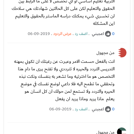
التربيه تعليم اساسي او اي تخصص لا على ما الرابط بين
الحقوق والتعليم لكن على كل الحالتين شهادتك هي سلاحك
لن تخسري شيء يمكنك دراسه الماستر بالحقوق والتعليم
اين المشكله
اعجبني
.
اضف رد
.
عرض الردود
.
06-09-2019
0
من مجهول
انت بالفعل حسمت الامر وعبرت عن رغبتك ان تكوني بمهنه
التدريس التردد والحيره لا تترددي ولا تفتح يرى ما دام هذا
التخصص هو ما اخترتيه وما تشعر به بنفسك ونكت نبذه
وتحققي ما تطمح اليه فلا داعي لوضع نفسك في موضع
الحيره والتردد ولا تستمع لمن حولك ان كل انسان هو
يعلم ماذا يريد وماذا يريد ان يفعل
اعجبني
.
اضف رد
.
06-09-2019
0
من مجهول