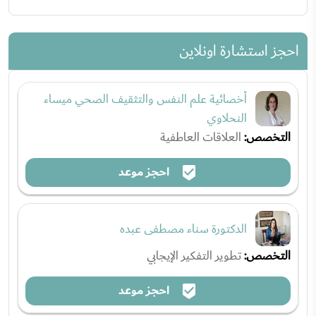
احجز استشارة اونلاين
أخصائية علم النفس والتثقيف الصحي ميساء
النحلاوي
التخصص:
العلاقات العاطفية
احجز موعد
الدكتورة سناء مصطفى عبده
التخصص:
تطوير التفكير الإيجابي
احجز موعد