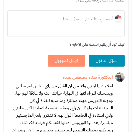
يمكنك الآن ارسال إجابة علي سؤال
أضف إجابتك على السؤال هنا
كيف تود أن يظهر اسمك على الاجابة ؟
سجّل الدخول
ارسل كمجهول
الدكتورة سناء مصطفى عبده
اهلا بك يا ابنتي واعلمي ان القلق من راي الناس امر سلبي
ويسحبك للوراء لانها في النهاية حياتك انت ولا علاقة لهم بها،
ومهنة التدريس مهنة ممتازة ومناسبة للفتاة في كل
المجتمعات ولهذا من رايي وهذه النصحية اعطيها لكل طلبتي
ولاني استاذة في الجامعة اقول لهم لا تفكروا بامر الماجستير
مباشرة بعد البكالوريوس اعطوا لانفسكم فرصة لاكتشاف
رغباتكم، يمكنك التقديم للماجستير بعد عام من الان وبعد ان