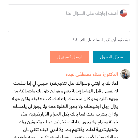
أضف إجابتك على السؤال هنا
كيف تود أن يظهر اسمك على الاجابة ؟
سجّل الدخول
ارسل كمجهول
الدكتورة سناء مصطفى عبده
اهلا بك يا ابنتي وسؤالك هل تتغيرنظرة حبيبي لي إذا سلمت
له نفسي قبل الزواجالإجابة نعم وهو لن يثق بك وانتخائنة من
وجهة نظره وهو كان متمسك بك لانك كنت عفيفة ولكن هو لا
يزال رجل اجنبيعنك ولا يجوز الخلوة معه ولا يجوز ان يلمسك
ولا ان يقترب منك فما بالك بكل الحرام الذيارتكبتيه، هذه
خيانة وحرام ولا يجوز ابدا، انت تخونين دينك وتخونين ربك
وتخونينتربية اهلك وثقتهم بك، ولا ادري كيف تثقي بان
يطالبك بهذه الأمور وتقومي بفعلهامعه، تكلمي معه واخبريه