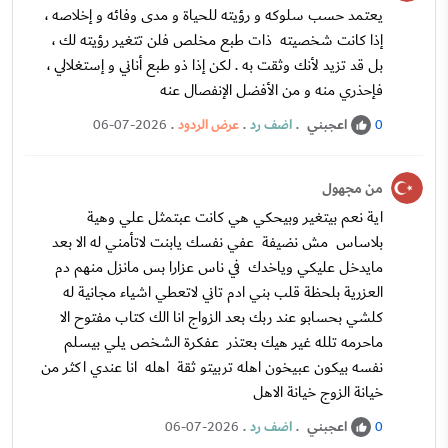
يعتمد حسب سلوكه و رؤيته للحياة و مدى وفائه و إخلاصه ،
إذا كانت شخصيته ذات طبع مخلص فلن تتغير رؤيته لك ،
بل قد تزيد لأنك وثقت به . لكن إذا ذو طبع أناني و إستغلالي ،
فإحذري منه و من الأفضل الإنفصال عنه
اعجبني
.
اضف رد
.
عرض الردود
.
06-07-2026
0
من مجهول
اية نعم بيتغير وبيحكي هي كانت عبتمثل علي وهية
بلاساس مش نضيفة عفي نفسك يابنت لاتأمني له الا بعد
مايدخل عليكي وياخدك في ناس عزارا بس مانزل منهم دم
العزرية بلحظة قلب بني ادم تاني لاتعطي اشياء مجانية له
كلشي بحسابو عند ربك بعد الزواج انا الك كتاب مفتوح الا
ماحرمه تلله غير هيك بعتذر عفكرة الشخص يلي بيسلم
نفسه بيكون عبيخون اهله تربيتو ثقة اهله انا عندي اكثر من
خيانة الزوج خيانة الاهل
اعجبني
.
اضف رد
.
06-07-2026
0