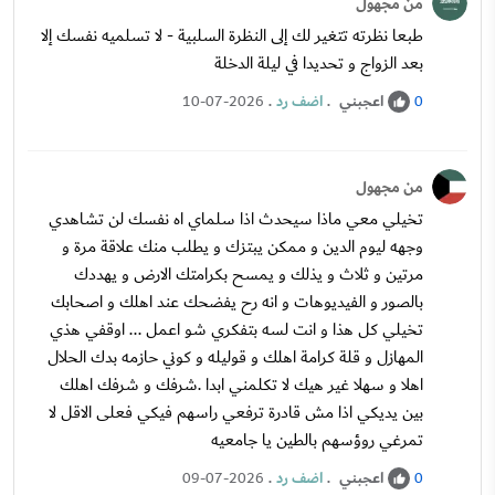
من مجهول
طبعا نظرته تتغير لك إلى النظرة السلبية - لا تسلميه نفسك إلا
بعد الزواج و تحديدا في ليلة الدخلة
اعجبني
.
اضف رد
.
10-07-2026
0
من مجهول
تخيلي معي ماذا سيحدث اذا سلماي اه نفسك لن تشاهدي
وجهه ليوم الدين و ممكن يبتزك و يطلب منك علاقة مرة و
مرتين و ثلاث و يذلك و يمسح بكرامتك الارض و يهددك
بالصور و الفيديوهات و انه رح يفضحك عند اهلك و اصحابك
تخيلي كل هذا و انت لسه بتفكري شو اعمل ... اوقفي هذي
المهازل و قلة كرامة اهلك و قوليله و كوني حازمه بدك الحلال
اهلا و سهلا غير هيك لا تكلمني ابدا .شرفك و شرفك اهلك
بين يديكي اذا مش قادرة ترفعي راسهم فيكي فعلى الاقل لا
تمرغي روؤسهم بالطين يا جامعيه
اعجبني
.
اضف رد
.
09-07-2026
0