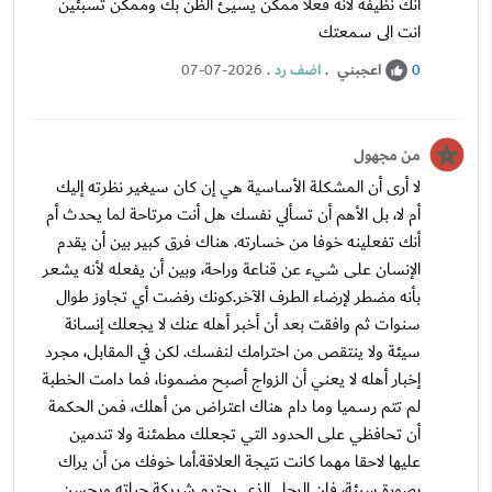
انك نظيفة لانه فعلا ممكن يسيئ الظن بك وممكن تسبئين
انت الى سمعتك
اعجبني
.
اضف رد
.
07-07-2026
0
من مجهول
لا أرى أن المشكلة الأساسية هي إن كان سيغير نظرته إليك
أم لا، بل الأهم أن تسألي نفسك هل أنت مرتاحة لما يحدث أم
أنك تفعلينه خوفا من خسارته. هناك فرق كبير بين أن يقدم
الإنسان على شيء عن قناعة وراحة، وبين أن يفعله لأنه يشعر
بأنه مضطر لإرضاء الطرف الآخر.كونك رفضت أي تجاوز طوال
سنوات ثم وافقت بعد أن أخبر أهله عنك لا يجعلك إنسانة
سيئة ولا ينتقص من احترامك لنفسك. لكن في المقابل، مجرد
إخبار أهله لا يعني أن الزواج أصبح مضمونا، فما دامت الخطبة
لم تتم رسميا وما دام هناك اعتراض من أهلك، فمن الحكمة
أن تحافظي على الحدود التي تجعلك مطمئنة ولا تندمين
عليها لاحقا مهما كانت نتيجة العلاقة.أما خوفك من أن يراك
بصورة سيئة، فإن الرجل الذي يحترم شريكة حياته ويحسن