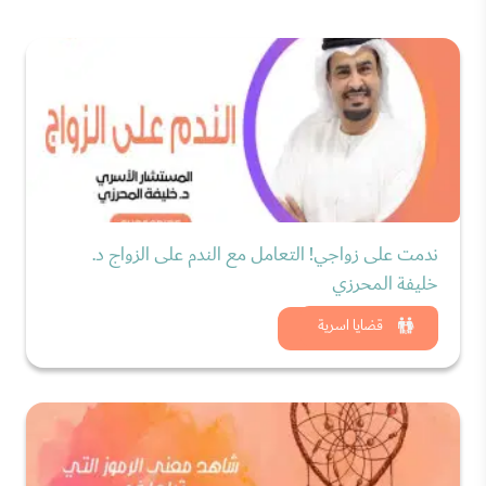
ندمت على زواجي! التعامل مع الندم على الزواج د.
خليفة المحرزي
شاهد الان
قضايا اسرية