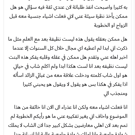
به كثيرا واصبحت انفذ طلباتة لان عندي ثقة فيه سؤالي هو هل
ممكن يأخذ نظرة سيئة عني لاني فعلت اشياء جنسية معه قبل
الزواج او الخطوبة
هل ممكن بعقله يقول هذه ليست نظيفة بعد مع العلم مثل ما
ذكرت اني ابدا لم اعطيه اي مجال خلال كل السنوات إلا عندما
اخبر اهله عني وتقدم هل ممكن في عقله وقلبه يفكر هذه البنت
ليست نظيفه بعد انا لست هكذا ابدا ولم اكلم شاب في حياتي
هو اول شاب كلمته ودخلت علاقة معه من غبائي الزائد اسأله
اذا يفكر في هكذا بس هو يقول لا ويقول هو يحبني كثيرا
ومنجذب الي
انا فعلت اشياء معه ولكن انا عذراء الى الان انا خائفة من هذا
الموضوع واخاف اني يغير تفكيره عني ما هو رأيكم الخطوبة لم
تمم بعد لان اهلي معارضين بشكل كبير جدا لان الشاب لا يملك
شهادة جامعية وانا املك شهادة جامعية عالية انا انسانة جدا