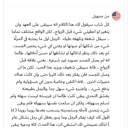
من مجهول
كل شاب سيقول لك هذا الكلام انه سيبقى على العهد ولن
يتغير لو اعطيتي شيء قبل الزواج.. لكن الواقع مختلف تماما
.. سيقل شغفه وتلهفه عليك . الرجل اول ما يجذبه في المرأه
شيء من شكلها او صوتها او يعني اي شيء يخص الجسد..
ثم بعد ذلك ينظر لذكائها او نشاطها او حسن أخلاقها.. طالما
انه لم يصل للجسد بصوره غير شرعيه . بعني علاقه قبل
الزواج .. فانه سيبقى شغوف ويزيد هذا الحب . لكن ما ان
وصل للجسد فلن يفكر بعد ذلك كثيرا حتى وان كانت هناك
مميزات اخرى ..لانه اكتفى وخاصة بدون اي مسؤوليه ولم
يدفع شيء .. واعتبره شيء سهل جدا .والرجل بطبيعته
يعشق التحدي يبقى ثابت طالما ان فريسته ليست سهله ولم
تسلم بسهوله.. ولكن ان سلمت نفسها بسهوله فلم يبقى
شيء يتحدى لأجله وستجدينه ينسحب بعدها رويدا رويدا ( انا
اقول لك كيف يفكر الرجل وما يدور بعقل اي رجل بشكل عام
) لذلك نصيحتي لك استبقي انت هذا الحدث كله ودعيه يبقى