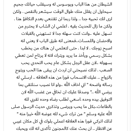
الشيطان من هذا الباب ويوسوس له وسيقلب حياتك جحيم
سيحاول ان يقلل منك طوال الوقت سيشعر بالنقص . ولكن
ارى انك تحبيه جدا .. ولذا ربما لن تقتنعي بعدم التكافؤ هذا .
ولكن ما زال للحديث بقيه . اعلمي ان الشاب لا يحترم من
تسهل عليه ..وانت كنت سهله جدا لا تستهيني بالقبلات
والاحضان واللمسات..فمعنى انه طرق الباب لا يعني انه
اصبح زوجك . لا ابدا . حتى لتعلمي ان هناك من يخطب
بشكل رسمي ويأخذ ما يريد ويترك لانه لا يرتاح لمن تعطي
بسهوله ..لان عقل الرجل بشكل عام يحب التحدي يحب
الصعب . لذلك نصيحتي ان اردت ان يبقى هذا الحب ويتوج
بالزواج .. عليك الانسحاب فورا من هذه العلاقه .. ارسلي له
رساله واضحه " اني اخاف الله ..ولو انا نصيب سنلتقي بما
يرضي الله .." وصدقا عليك ان تخافي من غضب الله لان
التوفيق بيده وحده .اسعي لطلب رضاه وحده تقربي لله
بالطاعات..بكل ما يحب ويرضى وتذكري حديث الرسول صلى
الله عليه وسلم " من ترك شيء لله عوضه الله خيرا منه "
لذلك اتركي فورا هذه العلاقه اعملي بلوك في كل مكان غيبي
عن الانظار .. ان بحث عنك كالمجنون تأكدي انه لك ويحبك