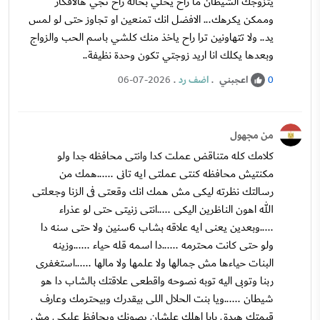
يتزوجك الشيطان ما راح يخلي بحاله راح تجي هالافكار
وممكن يكرهك... الافضل انك تمنعين او تجاوز حتى لو لمس
يد.. ولا تتهاونين ترا راح ياخذ منك كلشي باسم الحب والزواج
وبعدها يكلك انا اريد زوجتي تكون وحدة نظيفة..
اعجبني
.
اضف رد
.
06-07-2026
0
من مجهول
كلامك كله متناقض عملت كدا وانتى محافظه جدا ولو
مكنتيش محافظه كنتى عملتى ايه تانى ......همك من
رسالتك نظرته ليكى مش همك انك وقعتى فى الزنا وجعلتى
الله اهون الناظرين اليكى .....انتى زنيتى حتى لو عذراء
.....وبعدين يعنى ايه علاقه بشاب 6سنين ولا حتى سنه دا
ولو حتى كانت محترمه ......دا اسمه قله حياء ......وزينه
البنات حياءها مش جمالها ولا علمها ولا مالها ......استغفرى
ربنا وتوبى اليه توبه نصوحه واقطعى علاقتك بالشاب دا هو
شيطان ......ويا بنت الحلال اللى بيقدرك وبيحترمك وعارف
قيمتك هيدق بابا اهلك علشان يصونك ويحافظ عليكى مش