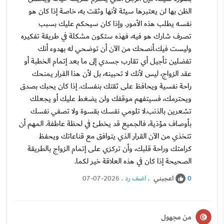
الظن بها لن يعتبرها سيئة لأنها وثقت به، خاصة إذا كان هو
نفسه يطلب هذه الأمور. وإذا كان سيحكم عليك بسبب
تصرف شارك هو فيه، فهذه ستكون مشكلة في طريقة تفكيره
وليست فيك.أنصحك من الآن أن توضحي له بهدوء أنك
تفضلين تأجيل أي تقارب جسدي إلى ما بعد إتمام الخطبة أو
عقد الزواج، ليس لأنك لا تحبينه، بل لأن هذا القرار يمنحك
راحة نفسية ويحافظ على ثقتك بنفسك. إذا كان يحبك بصدق
ويحترمك، فسيتفهم موقفك ولن يضغط عليك أو يجعلك
تشعرين بالذنب.لا تلومي نفسك بقسوة ولا تصفي نفسك
بأوصاف مؤذية، فالجميع قد يخطئ في لحظة عاطفة. المهم أن
تتخذي من الآن القرار الذي يتوافق مع قناعاتك ويحفظ
كرامتك وراحة قلبك، وأن تركزي على إتمام الزواج بالطريقة
الصحيحة إذا كان في هذه العلاقة خير لكما.
اعجبني
.
اضف رد
.
07-07-2026
0
من مجهول