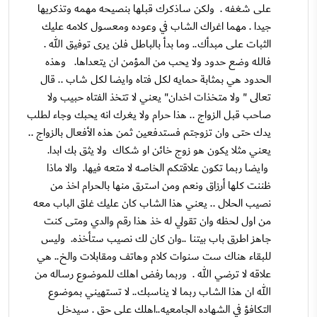
على شغفه . ولكن ساذكرك قبلها بنصيحه مهمه وتذكريها
جيدا . مهما اغراك الشاب في وعوده ومعسول كلامه عليك
الثبات على مبدأك.. وما بدأ بالباطل فلن يرى توفيق الله .
فالله وضع حدود ولا يحب من المؤمن ان يتعداها. وهذه
الحدود هي بمثابة حمايه لكل فتاه وايضا لكل شاب .. قال
تعالى " ولا متخذات اخدان" يعني لا تتخذ الفتاه حبيب ولا
صاحب قبل الزواج .. هذا حرام ولا يغرك انه يحبك وجاء لطلب
يدك حتى وان تزوجتم فستدفعين ثمن هذه الأفعال بالزواج ..
يعني مثلا يكون هو زوج خائن او شكاك ولا يثق بك ابدا.
وايضا ربما تكون علاقتكم الخاصه لا متعه فيها. والا ماذا
ظننت كلها أرزاق ونعم ومن استرق منها بالحرام اخذ من
نصيب الحلال .. يعني هذا الشاب كان عليك غلق الباب معه
من اول لحظه وان تقولي له خذ هذا رقم والدي ومتى كنت
جاهز اطرق باب بيتنا ..وان كان لك نصيب ستأخذه. وليس
للبقاء هناك ست سنوات كلام وهاتف ومقابلات والخ.. هي
علاقه لا ترضي الله . وربما رفض اهلك للموضوع رساله من
الله ان هذا الشاب ربما لا يناسبك.. لا تستهيني بموضوع
التكافؤ في الشهاده الجامعيه..اهلك على حق . سيدخل