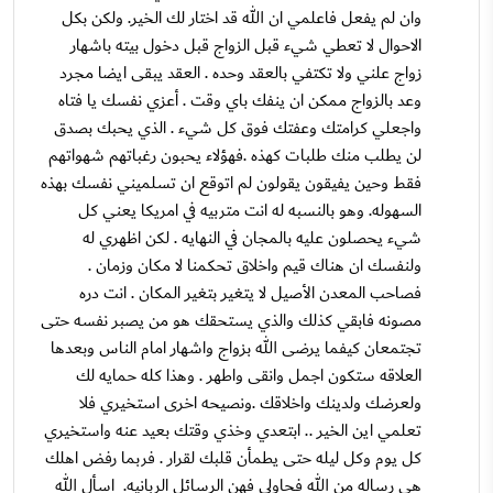
وان لم يفعل فاعلمي ان الله قد اختار لك الخير. ولكن بكل
الاحوال لا تعطي شيء قبل الزواج قبل دخول بيته باشهار
زواج علني ولا تكتفي بالعقد وحده . العقد يبقى ايضا مجرد
وعد بالزواج ممكن ان ينفك باي وقت . أعزي نفسك يا فتاه
واجعلي كرامتك وعفتك فوق كل شيء . الذي يحبك بصدق
لن يطلب منك طلبات كهذه .فهؤلاء يحبون رغباتهم شهواتهم
فقط وحين يفيقون يقولون لم اتوقع ان تسلميني نفسك بهذه
السهوله. وهو بالنسبه له انت متربيه في امريكا يعني كل
شيء يحصلون عليه بالمجان في النهايه . لكن اظهري له
ولنفسك ان هناك قيم واخلاق تحكمنا لا مكان وزمان .
فصاحب المعدن الأصيل لا يتغير بتغير المكان . انت دره
مصونه فابقي كذلك والذي يستحقك هو من يصبر نفسه حتى
تجتمعان كيفما يرضى الله بزواج واشهار امام الناس وبعدها
العلاقه ستكون اجمل وانقى واطهر . وهذا كله حمايه لك
ولعرضك ولدينك واخلاقك .ونصيحه اخرى استخيري فلا
تعلمي اين الخير .. ابتعدي وخذي وقتك بعيد عنه واستخيري
كل يوم وكل ليله حتى يطمأن قلبك لقرار . فربما رفض اهلك
هي رساله من الله فحاولي فهن الرسائل الربانيه. اسأل الله