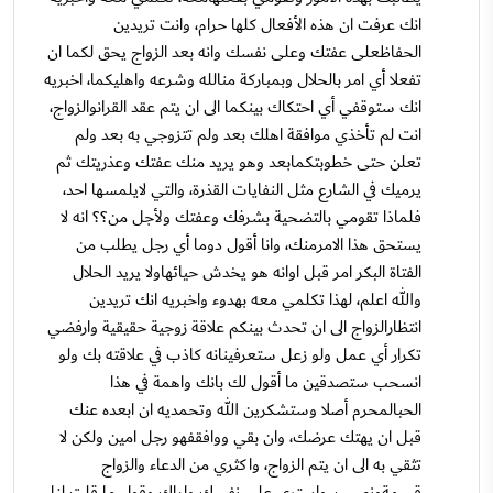
انك عرفت ان هذه الأفعال كلها حرام، وانت تريدين
الحفاظعلى عفتك وعلى نفسك وانه بعد الزواج يحق لكما ان
تفعلا أي امر بالحلال وبمباركة منالله وشرعه واهليكما، اخبريه
انك ستوقفي أي احتكاك بينكما الى ان يتم عقد القرانوالزواج،
انت لم تأخذي موافقة اهلك بعد ولم تتزوجي به بعد ولم
تعلن حتى خطوبتكمابعد وهو يريد منك عفتك وعذريتك ثم
يرميك في الشارع مثل النفايات القذرة، والتي لايلمسها احد،
فلماذا تقومي بالتضحية بشرفك وعفتك ولأجل من؟؟ انه لا
يستحق هذا الامرمنك، وانا أقول دوما أي رجل يطلب من
الفتاة البكر امر قبل اوانه هو يخدش حيائهاولا يريد الحلال
والله اعلم، لهذا تكلمي معه بهدوء واخبريه انك تريدين
انتظارالزواج الى ان تحدث بينكم علاقة زوجية حقيقية وارفضي
تكرار أي عمل ولو زعل ستعرفينانه كاذب في علاقته بك ولو
انسحب ستصدقين ما أقول لك بانك واهمة في هذا
الحبالمحرم أصلا وستشكرين الله وتحمديه ان ابعده عنك
قبل ان يهتك عرضك، وان بقي ووافقفهو رجل امين ولكن لا
تثقي به الى ان يتم الزواج، واكثري من الدعاء والزواج
قسمةونصيب، واستري على نفسك واياك وقول ما قلت لنا