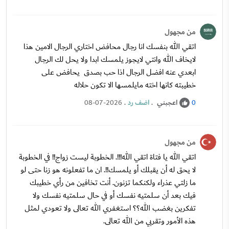
من مجهول
اتقي الله بنفسك انا رجال محافض اختاري الرجال الامين هذا
لايخاف الله وانتي لايجوز يلمسك ابدا ولا يحل لك الرجال
ابعدي عنه افضل الرجال اذا حب بصدق يحافض على
خطيبته كانها اخته مايلمسها الا تكون حلاله
اعجبني
.
اضف رد
.
08-07-2026
0
من مجهول
اتقي الله يا فتاة اتقي الله!!!. الخطوبة ليست زواج!! في الخطوبة
لا يحق له أن يقبلك أو يلمسك!!. ان ما تفعلونه هو زنا حتى لو
ما زلتي عذراء ولكنكما تزنون. أنت تخافين من رأي خطيبك
فيك بعد أن سلمتيه نفسك أو في حال سلمتيه نفسك ولا
تفكرين بغضب الله؟؟ استغفري الله تعالى ولا تعودي لمثل
هذه الأمور وتقربي من الله تعالى.