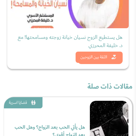
هل يستطيع الزوج نسيان خيانة زوجته ومسامحتها! مع
د. خليفة المحرزي
شاهد الان
الثقة بين الزوجين
مقالات ذات صلة
قضايا اسرية
هل يأتي الحب بعد الزواج؟ وهل الحب
بعد الزواج أقوى؟