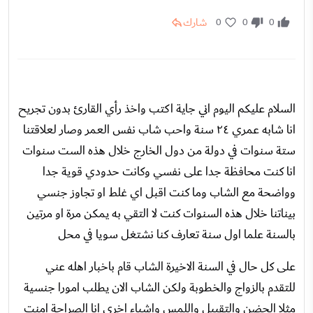
شارك
0
0
0
السلام عليكم اليوم اني جاية اكتب واخذ رأي القارئ بدون تجريح
انا شابه عمري ٢٤ سنة واحب شاب نفس العمر وصار لعلاقتنا
ستة سنوات في دولة من دول الخارج خلال هذه الست سنوات
انا كنت محافظة جدا على نفسي وكانت حدودي قوية جدا
وواضحة مع الشاب وما كنت اقبل اي غلط او تجاوز جنسي
بيناتنا خلال هذه السنوات كنت لا التقي به يمكن مرة او مرتين
بالسنة علما اول سنة تعارف كنا نشتغل سويا في محل
على كل حال في السنة الاخيرة الشاب قام باخبار اهله عني
للتقدم بالزواج والخطوبة ولكن الشاب الان يطلب امورا جنسية
مثلا الحضن والتقبيل واللمس واشياء اخرى انا الصراحة امنت