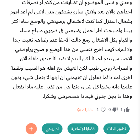
وحدي وانسى الموضوع ان تضايقت من كلام او تصرفات
احداهن والان بعد ولادتي صارو يشتكون مني لانني لم اعد اقوم
بشغال المنزل كما كتت لانشغالي برضيعتي والوضع ساء اكثر
بيننا واصبحت اطر لحمل رضيعتي في ضهري صباح مساء
والقيام بكل الاشغال ومع دالك الاحظ عدم رضاهم تعبت جدا
ولا اعرف كيف اخرج نفسي من هدا الوضع واصبح يراوضني
الاحساس بندم احيانا لكن الندم لا يفيد انا عندي طفلة الان
والصراحة زوجي طيب لكن العيش مع اهله هو السبب ونقطة
اخرى امه دائما تحاول ان تفهمني ان ابنها لا يفعل شيء بدون
علمها وانه يخبها كل شيء ونها هي من تفتي عليه مادا يفعل
وهدا ما يجن جنوني فبمادا تنصحونني وشكرا.
شارك
1
0
1
تطوير الذات
قضايا اجتماعية
ام زوجي