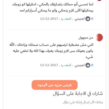
لما تحسي أنو حماتك بتضايقك بالحكي ، احكيلها انو زوجك
بيحكيلها اللى لازم ينحكي وانو ما بيحكي أسراركم لحد
اعجبني
.
اضف رد
.
12-12-2017
0
من مجهول
انتي مش مضطرة ترضيهم على حساب صحتك وراحتك ، الله
يكون بعونك بس لازم زوجك يعرف بهذا كله ولا تخفي عليه
شيء
اعجبني
.
اضف رد
.
12-12-2017
0
عرض مزيد من الردود
شارك في الاجابة على السؤال
يمكنك الآن ارسال إجابة علي سؤال