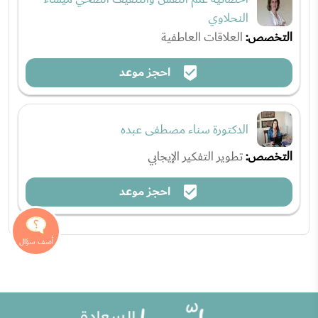
النحلاوي
التخصص:
العلاقات العاطفية
احجز موعد
الدكتورة سناء مصطفى عبده
التخصص:
تطوير التفكير الإيجابي
احجز موعد