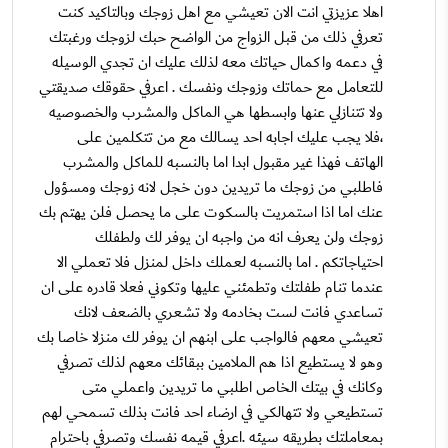
اهلا عزيزتي انت الان تعيشي مع اهل زوجك وبالتاكيد كنت
تعرفي ذلك من قبل الزواج من الواضح حبك لزوجك ورغبتك
في دعمه واكمال حياتك معه لذلك عليك ان تجدي الوسيله
للتعامل مع حماتك وزوجك ونفسك . اعرفي حقوقك صديقتي
ولا تتنازلي عنها وابسطها هي الماكل والمشرب والخصوصيه
،فلا يجب عليك اجابه احد يسالك مع من تتكلمين على
الهاتف فهذا غير مقبول ابدا اما بالنسبه للماكل والمشرب
فاطلبي من زوجك ما تريدين دون خجل لانه زوجك ومسؤول
عنك اما اذا استمريت بالسكوت على ما يحصل فلن يهتم بك
زوجك ولن يعرف انه من واجبه ان يوفر لك ولطفلك
احتياجاتكم . اما بالنسبه لعملك داخل لمنزل فلا تعملي الا
عندما تنام طفلتك وتطمئني عليها وتكوني فعلا قادره على ان
تساعدي فانت لست بخادمه ولا تشعري بالضعف لانك
تعيشي معهم فالواجب على ابنهم ان يوفر لك منزلا خاصا بك
وهو لا يستطيع اذا هم الملامين ببقائك معهم لذلك تصرفي
وكانك في بيتك الخاص اطلبي ما تريدين واعملي متى
تستطيعي ولا تتهالكي في ارضاء احد فانت بذلك تسمحي لهم
بمعاملتك بطريقه سيئه .اعرفي قيمه نفسك وتصرفي باحترام