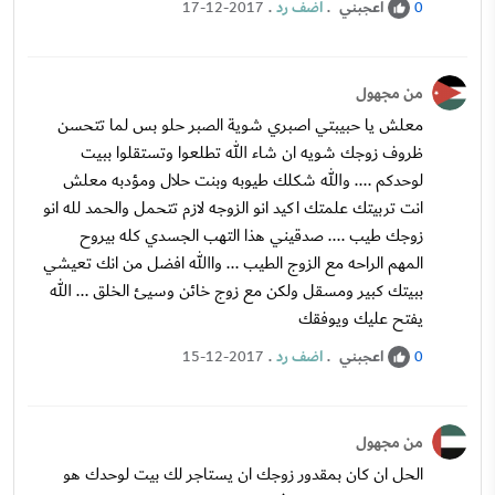
اعجبني
.
اضف رد
.
17-12-2017
0
من مجهول
معلش يا حبيبتي اصبري شوية الصبر حلو بس لما تتحسن
ظروف زوجك شويه ان شاء الله تطلعوا وتستقلوا ببيت
لوحدكم .... والله شكلك طيوبه وبنت حلال ومؤدبه معلش
انت تربيتك علمتك اكيد انو الزوجه لازم تتحمل والحمد لله انو
زوجك طيب .... صدقيني هذا التهب الجسدي كله بيروح
المهم الراحه مع الزوج الطيب ... واالله افضل من انك تعيشي
ببيتك كبير ومسقل ولكن مع زوج خائن وسيئ الخلق ... الله
يفتح عليك ويوفقك
اعجبني
.
اضف رد
.
15-12-2017
0
من مجهول
الحل ان كان بمقدور زوجك ان يستاجر لك بيت لوحدك هو