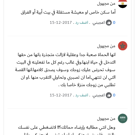
من مجهول
أما سكن خاص او معيشة مستقلة في بيت أبية أو الفراق
اعجبني
.
اضف رد
.
15-12-2017
0
من مجهول
انها الحماة صعبة جدا وعقلية لازالت متجذرة بانها من حقها
التدخل في حياة ابنها.وفي غالب رغم كل ما تفعلينه في البيت
سوف تحرض عليك زوجك وسوف يصدق كلامها.انها القصة
التي لن تنتهي.اما ان تصبري وتحاولي التقرب منها .او ان
تطلبي من زوجك منزلا خاصا بك .
اعجبني
.
اضف رد
.
15-12-2017
0
من مجهول
وهل انتي مطالبه بإرضاء حماتك؟!! لاتضغطي على نفسك
يااختي فإن رضت عنكي او لو لم ترضى لا يعنيكي واذا