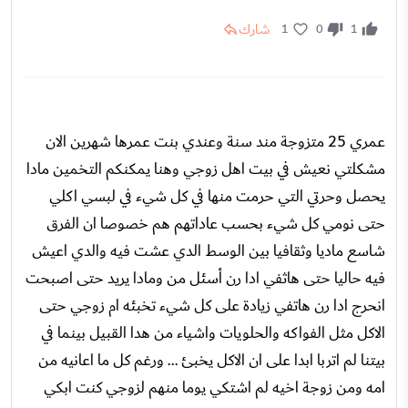
شارك
1
0
1
عمري 25 متزوجة مند سنة وعندي بنت عمرها شهرين الان
مشكلتي نعيش في بيت اهل زوجي وهنا يمكنكم التخمين مادا
يحصل وحرتي التي حرمت منها في كل شيء في لبسي اكلي
حتى نومي كل شيء بحسب عاداتهم هم خصوصا ان الفرق
شاسع ماديا وثقافيا بين الوسط الدي عشت فيه والدي اعيش
فيه حاليا حتى هاثفي ادا رن أسئل من ومادا يريد حتى اصبحت
انحرج ادا رن هاتفي زيادة على كل شيء تخبئه ام زوجي حتى
الاكل مثل الفواكه والحلويات واشياء من هدا القبيل بينما في
بيتنا لم اتربا ابدا على ان الاكل يخبئ ... ورغم كل ما اعانيه من
امه ومن زوجة اخيه لم اشتكي يوما منهم لزوجي كنت ابكي