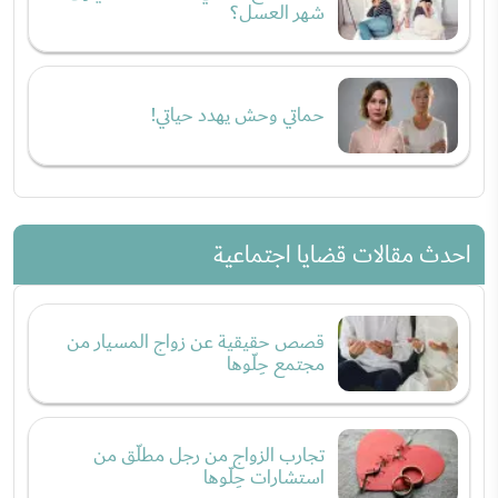
شهر العسل؟
حماتي وحش يهدد حياتي!
احدث مقالات قضايا اجتماعية
قصص حقيقية عن زواج المسيار من
مجتمع حِلّوها
تجارب الزواج من رجل مطلّق من
استشارات حِلّوها