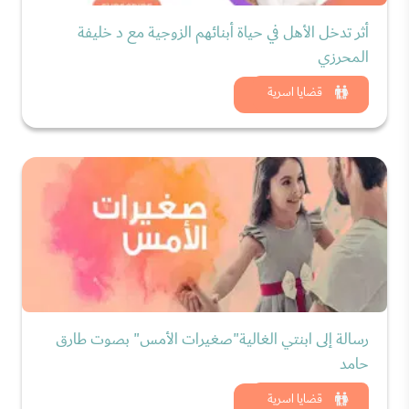
أثر تدخل الأهل في حياة أبنائهم الزوجية مع د خليفة
المحرزي
شاهد الان
قضايا اسرية
رسالة إلى ابنتي الغالية"صغيرات الأمس" بصوت طارق
حامد
شاهد الان
قضايا اسرية