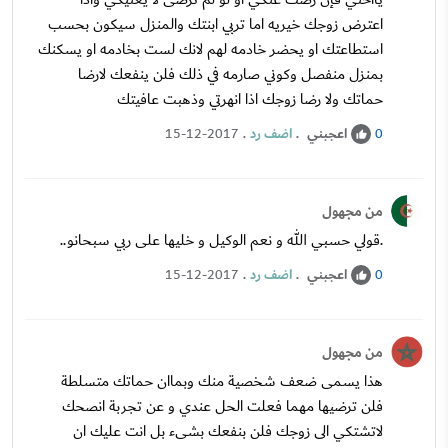
اعترض زوجك خيريه اما تربي ابنتك والمنزل سيكون بحسب
استطاعتك او يحضر خادمه لهم لانك لست بخادمه او يسكنك
بمنزل منفصل وكوني صارمه في ذلك فلن ينفعك لارضا
حماتك ولا رضا زوجك اذا انهرتي وذهبت عافيتك
اعجبني
.
اضف رد
.
15-12-2017
0
من مجهول
.قولي حسبي الله و نعم الوكيل و خليها على ربي سبحانو..
اعجبني
.
اضف رد
.
15-12-2017
0
من مجهول
هذا يسمى ضعف شخصية منك وبماان حماتك متسلطة
فلن ترضيها مهما فعلت الحل عندي و عن تجربة انصحك
لاتشتكي الى زوجك فلن بنفعك بشىء بل انت عليك ان