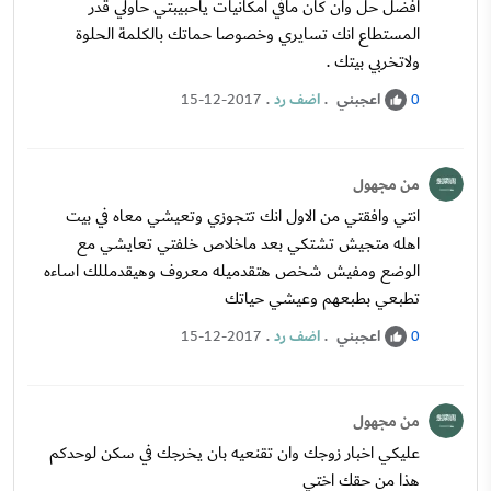
افضل حل وان كان مافي امكانيات ياحبيبتي حاولي قدر
المستطاع انك تسايري وخصوصا حماتك بالكلمة الحلوة
ولاتخربي بيتك .
اعجبني
.
اضف رد
.
15-12-2017
0
من مجهول
انتي وافقتي من الاول انك تتجوزي وتعيشي معاه في بيت
اهله متجيش تشتكي بعد ماخلاص خلفتي تعايشي مع
الوضع ومفيش شخص هتقدميله معروف وهيقدمللك اساءه
تطبعي بطبعهم وعيشي حياتك
اعجبني
.
اضف رد
.
15-12-2017
0
من مجهول
عليكي اخبار زوجك وان تقنعيه بان يخرجك في سكن لوحدكم
هذا من حقك اختي