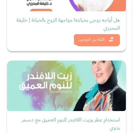
هل أواجه زوجي بخيانته! مواجهة الزوج بالخيانة | خليفة
المحرزي
شاهد الان
الثقة بين الزوجين
استخدام عطر وزيت اللافندر للنوم العميق مع د.سمر
بدوي