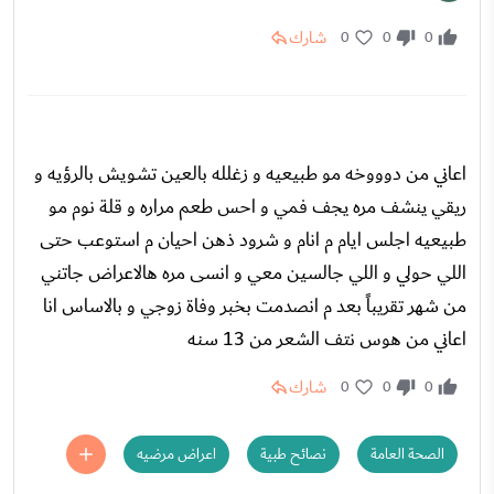
شارك
0
0
0
اعاني من دوووخه مو طبيعيه و زغلله بالعين تشويش بالرؤيه و
ريقي ينشف مره يجف فمي و احس طعم مراره و قلة نوم مو
طبيعيه اجلس ايام م انام و شرود ذهن احيان م استوعب حتى
اللي حولي و اللي جالسين معي و انسى مره هالاعراض جاتني
من شهر تقريباً بعد م انصدمت بخبر وفاة زوجي و بالاساس انا
اعاني من هوس نتف الشعر من 13 سنه
شارك
0
0
0
الصحة العامة
نصائح طبية
اعراض مرضيه