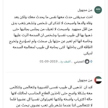
من مجهول
اخت صديقتى حدث معها نفس ما يحدث معك ولكن بعد
وفاه والدها واصبحت لا تتذكر اى شخص وتشعر بتعب بدنى
من اقل مجهود واصبحت لا تعرف من يجلس بجانبها حتى
ذهبوا بها الى طبيب نفسيا وشخص ان الصدمه اثرت عليها
وخاصه انها لم تعبر عن حزنها بل صمتت ولم تصؤدرخ وتخرج
ااطاقه التى بداخلها انتى بحاجه الى طبيب لمعالجه الصدمه
لديكى
اعجبني
.
اضف رد
.
01-09-2019
0
من مجهول
لابد ان تذهبى الى طبيب نفسى للضرورة وتتعالجى وتتكلمى
معه بشكلا واضح حتى تاخذين العلاج المناسب لحالتك لانها
حاله اكتىاب واضخه ولكنها تغيرتوكن نفسيا الى عضويا فلما
لا تتتعالجى اننا عندما نشعر باى تعب عضوى نبحث عن