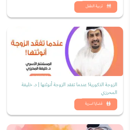
شاهد الان
تربية الطفل
الزوجة الذكورية! عندما تفقد الزوجة أنوثتها | د. خليفة
المحرزي
شاهد الان
قضايا اسرية