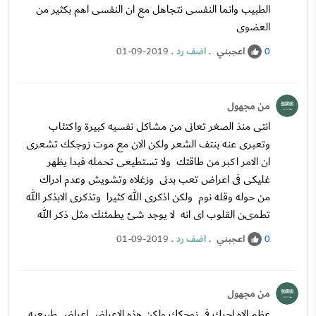
الطبيب وانما النفسى نتجاهل مع ان النفسى اهم بكثير من
العضوى
اعجبني
.
اضف رد
.
01-09-2019
0
من مجهول
انتى منذ الصغر تعانى من مشاكل نفسيه كبيرة واكتئاب
وتعبرى عنه بنتف الشعر ولكن الان مع موت زوجكك تشعرى
ان الامر اكبر من طاقتك ولا تستطيعى تحمله فبدا يظهر
غليكى فى اعراض تعب بدنى وزغلاه وتشويش وعدم ادراك
من حوله وقله نوم ولكن اذكرى الله كثيرا وتذكرى الابذكر الله
تطمىن القلوب اى انه لا يوجد شئ يطمئنك مثل ذكر الله
اعجبني
.
اضف رد
.
01-09-2019
0
من مجهول
عظم الاه اجرك فى زوجكك ولكن هذه الاعراض اعراض طبيعيه