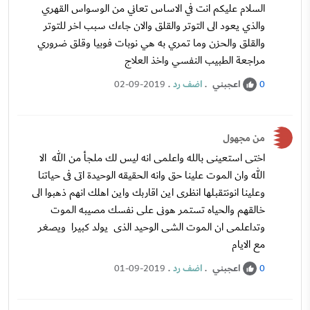
السلام عليكم انت في الاساس تعاني من الوسواس القهري
والذي يعود الى التوتر والقلق والان جاءك سبب اخر للتوتر
والقلق والحزن وما تمري به هي نوبات فوبيا وقلق ضروري
مراجعة الطبيب النفسي واخذ العلاج
اعجبني
.
اضف رد
.
02-09-2019
0
من مجهول
اختى استعينى بالله واعلمى انه ليس لك ملجأ من الله الا
الله وان الموت علينا حق وانه الحقيقه الوحيدة اتى فى حياتنا
وعلينا انونتقبلها انظرى اين اقاربك واين اهلك انهم ذهبوا الى
خالقهم والحياه تستمر هونى على نفسك مصيبه الموت
وتداعلمى ان الموت الشى الوحيد الذى يولد كبيرا ويصغر
مع الايام
اعجبني
.
اضف رد
.
01-09-2019
0