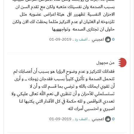
بسبب الصدمه وان نفسيتك متعبه ولكن مع تقدم السن ان
الاحزان النفسية تظهررر افى هيئة اعراض عضويه مثل
تلزدوخه او الغثيان او عدم التركيز مثلما يحظث لك الان ولكن
حاولى ان تجتازى الصدمه وتواجههيها
اعجبني
.
اضف رد
.
01-09-2019
0
من مجهول
فقدانك للتركيز و عدم وضوح الرؤيا هو بسبب أن أعصابك لم
تتحمل الصدمة و تأثرتي كثيراً بسبب فقدجان زوجك ,, و أرى
أن تقوي ايمانك بالله و ترضي بما قسم لك و أن لا
تستسلملي للأحزان و أن تنظري الى نعم الله تعالى عليكي ولا
تعددي النواقص و لله حكمة في كل الأقدار التي يكتبها لنا
اصبري و احتسبي أمرك لله
اعجبني
.
اضف رد
.
01-09-2019
0