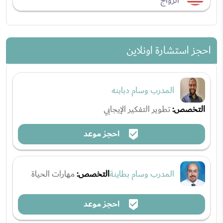
الزواج
احجز استشارة اونلاين
المدرب وسام دبابنه
التخصص:
تطوير التفكير الإيجابي
احجز موعد
المدرب وسام بطاينة
التخصص:
مهارات الحياة
احجز موعد