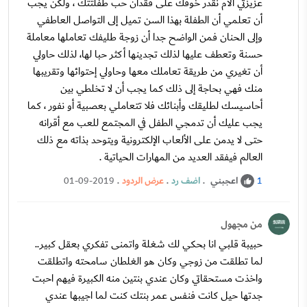
عزيزتي الأم نقدر خوفك على فقدان حب طفلتتك ، ولكن يجب
أن تعلمي أن الطفلة بهذا السن تميل إلى التواصل العاطفي
وإلى الحنان فمن الواضح جدا أن زوجة طليفك تعاملها معاملة
حسنة وتعطف عليها لذلك تجدينها أكثر حبا لها، لذلك حاولي
أن تغيري من طريقة تعاملك معها وحاولي إحتوائها وتقريبها
منك فهي بحاجة إلى ذلك كما يجب أن لا تخلطي بين
أحاسيسك لطليقك وأبنائك فلا تتعاملي بعصبية أو نفور ، كما
يجب عليك أن تدمجي الطفل في المجتمع للعب مع أقرانه
حتى لا يدمن على الألعاب الإلكترونية ويتوحد بذاته مع ذلك
العالم فيفقد العديد من المهارات الحياتية .
اعجبني
.
اضف رد
.
عرض الردود
.
01-09-2019
1
من مجهول
حبيبة قلبي انا بحكي لك شغلة واتمنى تفكري بعقل كبير..
لما تطلقت من زوجي وكان هو الغلطان سامحته واتطلقت
واخذت مستحقاتي وكان عندي بنتين منه الكبيرة فيهم احبت
جدتها حيل كانت فنفس عمر بنتك كنت لما اجيبها عندي