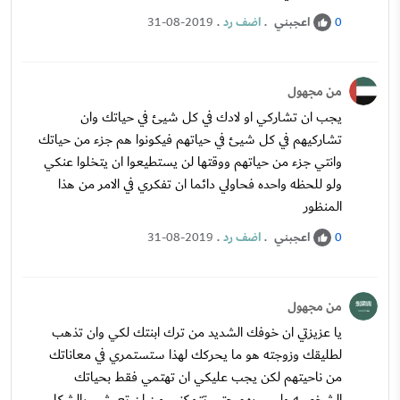
اعجبني
.
اضف رد
.
31-08-2019
0
من مجهول
يجب ان تشاركي او لادك في كل شيئ في حياتك وان
تشاركيهم في كل شيئ في حياتهم فيكونوا هم جزء من حياتك
وانتي جزء من حياتهم ووقتها لن يستطيعوا ان يتخلوا عنكي
ولو للحظه واحده فحاولي دائما ان تفكري في الامر من هذا
المنظور
اعجبني
.
اضف رد
.
31-08-2019
0
من مجهول
يا عزيزتي ان خوفك الشديد من ترك ابنتك لكي وان تذهب
لطليقك وزوجته هو ما يحركك لهذا ستستمري في معاناتك
من ناحيتهم لكن يجب عليكي ان تهتمي فقط بحياتك
الشخصيه وليس بهم حتى تتمكني من ان تعيشي بالشكل