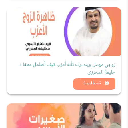
زوجي مهمل ويتصرف كأنه أعزب كيف أتعامل معه! د.
خليفة المحرزي
شاهد الان
قضايا اسرية