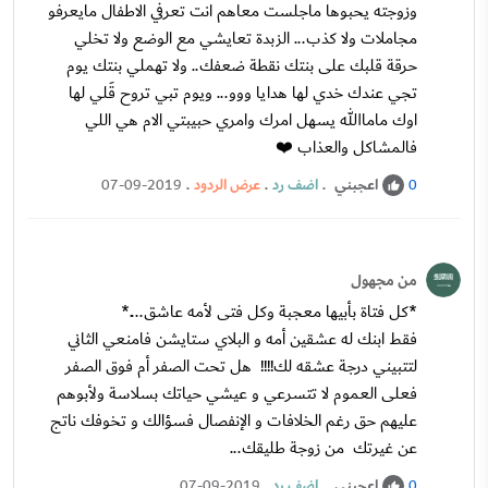
وزوجته يحبوها ماجلست معاهم انت تعرفي الاطفال مايعرفو
مجاملات ولا كذب... الزبدة تعايشي مع الوضع ولا تخلي
حرقة قلبك على بنتك نقطة ضعفك.. ولا تهملي بنتك يوم
تجي عندك خدي لها هدايا ووو... ويوم تبي تروح قَلي لها
اوك ماماالله يسهل امرك وامري حبيبتي الام هي اللي
فالمشاكل والعذاب ❤️
اعجبني
.
اضف رد
.
عرض الردود
.
07-09-2019
0
من مجهول
*كل فتاة بأبيها معجبة وكل فتى لأمه عاشق....*
فقط ابنك له عشقين أمه و البلاي ستايشن فامنعي الثاني
لتتبيني درجة عشقه لك!!!! هل تحت الصفر أم فوق الصفر
فعلى العموم لا تتسرعي و عيشي حياتك بسلاسة ولأبوهم
عليهم حق رغم الخلافات و الإنفصال فسؤالك و تخوفك ناتج
عن غيرتك من زوجة طليقك...
اعجبني
.
اضف رد
.
07-09-2019
0