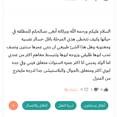
السلام عليكم ورحمه الله وبركاته أبغى نصائحكم للمطلقه في
حياتها وكيف تتخطى هذي المرحلة باقل خسائر نفسيه
ومعنويه وهل هذا الشئ طبيعي ان بنتي عمرها سنتين ونصف
تحب ابوها طليقي وزوجه ابوها وتنبسط معاهم اكثر من عندي
اما الولد يحبني انا اكثر عمره ٨سنوات متعلق فيني وفي جده
ابوي اكثر ومتعلق بالجوال والبلاستيشن جدا لدرجه مايخرج
من المنزل
شارك
0
1
0
أطفال ومراهقون
تربية الطفل
الطلاق والانفصال