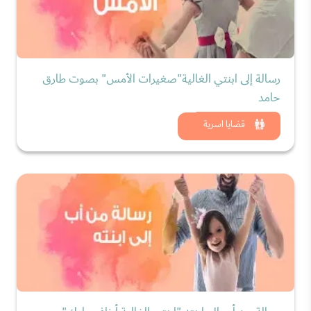
رسالة إلى ابنتي الغالية"صغيرات الأمس" بصوت طارق
حامد
شاهد الان
قضايا اسرية