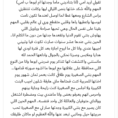
تقولي اريد امي (انا بتناديني ماما وجدتها ام ابوها ب امي)
المهم والله شكد خذتها بنص الليالي ليها وكانت تنتظرني
براس الشارع ومعها غطا لما اوصل لعندها تكون نامت
ابوسها واعطيها ياها وقلبي متقطع وربي لي عالم بقلبي. المهم
بقينا على نفس الحال وهي تحبها صراحة وياويل اللي
يهاوش بنتي تقوم الدنيا وتقعدها جدتها من دون ما اتكلم انا..
الحين بنتي عندها عشر سنوات صارت تكوت فيا وتبيني
اجيبها عندي وانا كل ما اروح اجازة بعد كل فترة اودي لها
هدايا وملابس وصرنا نحكي بالجوال وادلعها الحمد لله
مانستني واكتشفت انها تتذكر يوم ضربني ابوها وانا من النوع
اللي محافظة على علاقتها مع ابوها ما اشوه صورته قدامها...
المهم بنتي الصغيرة يوم طلاقي كانت بعمر تمان شهور يوم
اخذتها للمربية كنت فمتاهة ماني هارفة شلون اجيب البنت
الكبيرة ولا اجلس مع الصغيرة كنت رايحة وجاية بينهم
واحرص انهم يعرفو بعض وانا ماعندي بيت ومضطرة اشتغل
ووالداي متوفيان والعائلة كل واحد فنفسه.. المهم الحين اللي
كان يصير مع بنتي الكبيرة وجدتها صار لي مع الصغيرة تحب
مربيتها حيل وماتبي تبعد عنها والله العظيم لو ماكان طليقك