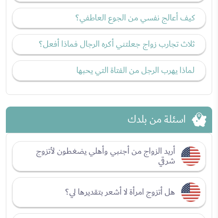
كيف أعالج نفسي من الجوع العاطفي؟
ثلاث تجارب زواج جعلتني أكره الرجال فماذا أفعل؟
لماذا يهرب الرجل من الفتاة التي يحبها
اسئلة من بلدك
أريد الزواج من أجنبي وأهلي يضغطون لأتزوج
شرقي
هل أتزوج امرأة لا أشعر بتقديرها لي؟