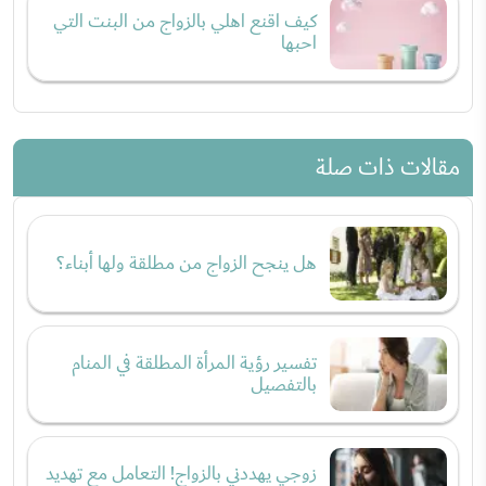
كيف اقنع اهلي بالزواج من البنت التي
احبها
مقالات ذات صلة
هل ينجح الزواج من مطلقة ولها أبناء؟
تفسير رؤية المرأة المطلقة في المنام
بالتفصيل
زوجي يهددني بالزواج! التعامل مع تهديد