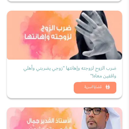
ضرب الزوج لزوجته وإهانتها "زوجي يضربني وأهلي
واقفين معاه!"
شاهد الان
قضايا اسرية