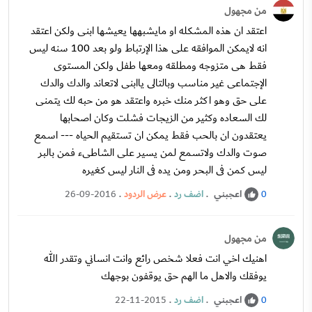
من مجهول
اعتقد ان هذه المشكله او مايشبهها يعيشها ابنى ولكن اعتقد
انه لايمكن الموافقه على هذا الإرتباط ولو بعد 100 سنه ليس
فقط هى متزوجه ومطلقه ومعها طفل ولكن المستوى
الإجتماعى غير مناسب وبالتالى ياابنى لاتعاند والدك والدك
على حق وهو اكثر منك خبره واعتقد هو من حبه لك يتمنى
لك السعاده وكثير من الزيجات فشلت وكان اصحابها
يعتقدون ان بالحب فقط يمكن ان تستقيم الحياه --- اسمع
صوت والدك ولاتسمع لمن يسير على الشاطىء فمن بالبر
ليس كمن فى البحر ومن يده فى النار ليس كغيره
اعجبني
.
اضف رد
.
عرض الردود
.
26-09-2016
0
من مجهول
اهنيك اخي انت فعلا شخص رائع وانت انساني وتقدر الله
يوفقك والاهل ما الهم حق يوقفون بوجهك
اعجبني
.
اضف رد
.
22-11-2015
0