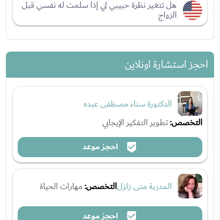
هل تتغير نظرة حبيبي لي إذا سلمت له نفسي قبل
الزواج
احجز استشارة اونلاين
الدكتورة سناء مصطفى عبده
التخصص:
تطوير التفكير الإيجابي
احجز موعد
المدربة منى زلزل
التخصص:
مهارات الحياة
احجز موعد