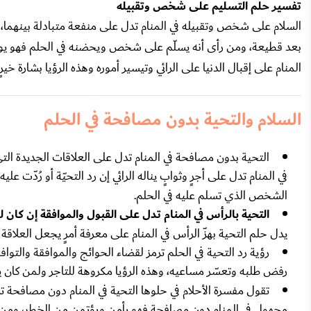
تفسير حلم التسليم على شخص وتقبيله
السلام على شخص وتقبيله في المنام تدل على منفعة متبادلة بينهما،
بعد قطيعة، ومن رأى أنه يسلّم على شخص ويحضنه في الحلم فهو يو
المنام على إقبال الدنيا على الرائي وتيسير أموره وهذه الرؤيا بشارة خيرٍ ل
السلام والتحية بدون مصافحة في الحلم
التحية بدون مصافحة في المنام تدل على العلاقات الجديدة ال
في المنام تدل على أجرٍ وثوابٍ يناله الرائي إن رد التحيّة أو رُدّت علي
الشخص الذي تسلم عليه في الحلم.
التحية بالرأس في المنام تدل على القبول والموافقة إن كان 
يدل حلم التحية بهزّ الرأس في المنام على معرفة أمرٍ يجعل العلاقة
رؤية رد التحية في الحلم ترمز لقضاء الحوائج والموافقة والتوا
رفض طلبه وتعسّر مساعيه، وهذه الرؤيا مكروهة للتاجر ولمن كان
تقول مفسرة الأحلام في حلوها التحية في المنام دون مصافح
مجهول في المنام دون مصافحة فهو يأمن ويؤتمن من الخطر، ومن 