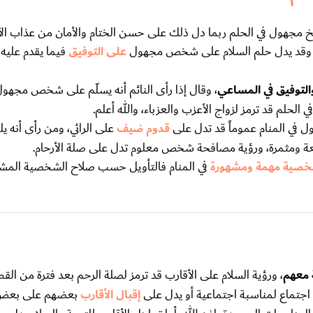
مجهول في الحلم ربما دل ذلك على حسن الختام والأمان من عذاب الآخ
وة، وقد يدل حلم السلام على شخص مجهول
على التوفيق
فيما يقدم علي
التوفيق في المساعي
، وقال إذا رأى النائم أنه يسلّم على شخص مجهول
لحلم قد ترمز لزواج الأعزب والعزباء، والله أعلم.
 في المنام عموماً قد تدل على
قدوم ضيف
على الرائي، ومن رأى أنه يل
فعة ومثمرة، ورؤية مصافحة شخص معلوم تدل على صلة الأرحام.
صية مهمة ومشهورة
في المنام فالتأويل حسب صلاح الشخصية المش
ة معهم
، ورؤية السلام على الأقارب قد ترمز لصلة الرحم بعد فترة من القط
ى اجتماع لمناسبة اجتماعية أو يدل على
إقبال الأقارب
بعضهم على بعض