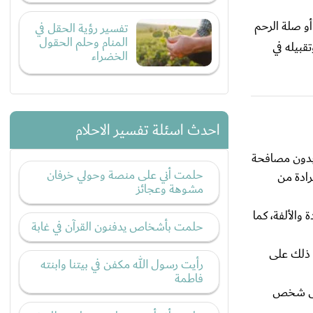
و صلة الرحم
تفسير رؤية الحقل في
المنام وحلم الحقول
بيله في
الخضراء
احدث اسئلة تفسير الاحلام
 بدون مصافحة
حلمت أني على منصة وحولي خرفان
رادة من
مشوهة وعجائز
ة والألفة، كما
حلمت بأشخاص يدفنون القرآن في غابة
ّ ذلك على
رأيت رسول الله مكفن في بيتنا وابنته
فاطمة
 على شخص