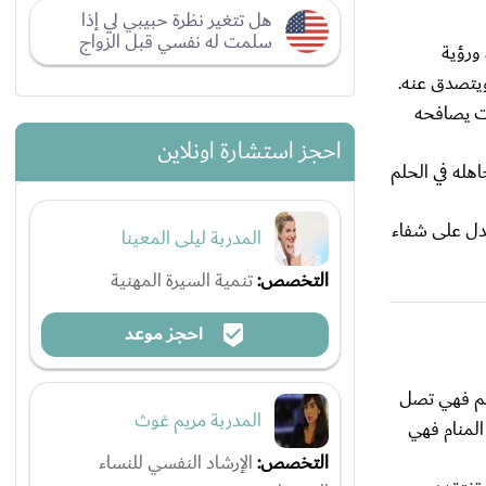
هل تتغير نظرة حبيبي لي إذا
سلمت له نفسي قبل الزواج
ورؤية
تصدق عنه.
يت يصافحه
احجز استشارة اونلاين
اهله في الحلم
دل على شفاء
المدربة ليلى المعينا
التخصص:
تنمية السيرة المهنية
احجز موعد
لحلم فهي تصل
المدربة مريم غوث
المنام فهي
التخصص:
الإرشاد النفسي للنساء