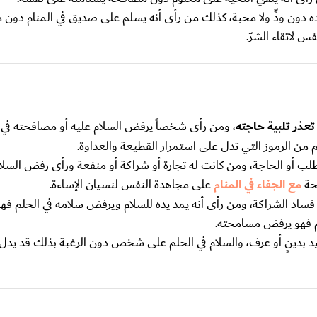
دون ودٍّ ولا محبة، كذلك من رأى أنه يسلم على صديق في المنام دون
س لاتقاء الشرّ.
عذر تلبية حاجته
، ومن رأى شخصاً يرفض السلام عليه أو مصافحته في ا
 من الرموز التي تدل على استمرار القطيعة والعداوة.
ب أو الحاجة، ومن كانت له تجارة أو شراكة أو منفعة ورأى رفض السلام
فحة
مع الجفاء في المنام
على مجاهدة النفس لنسيان الإساءة.
ساد الشراكة، ومن رأى أنه يمد يده للسلام ويرفض سلامه في الحلم فهو يب
م فهو يرفض مسامحته.
قيد بدينٍ أو عرف، والسلام في الحلم على شخص دون الرغبة بذلك قد يدل