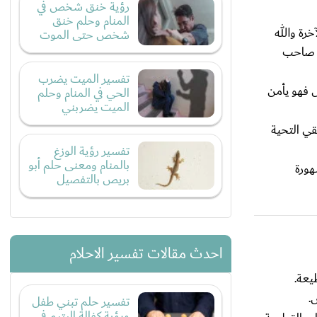
رؤية خنق شخص في
المنام وحلم خنق
رة والله
شخص حتى الموت
ه صاحب
تفسير الميت يضرب
 فهو يأمن
الحي في المنام وحلم
الميت يضربني
قي التحية
تفسير رؤية الوزغ
بالمنام ومعنى حلم أبو
هورة
بريص بالتفصيل
احدث مقالات تفسير الاحلام
يعة.
.
تفسير حلم تبني طفل
ورؤية كفالة اليتيم في