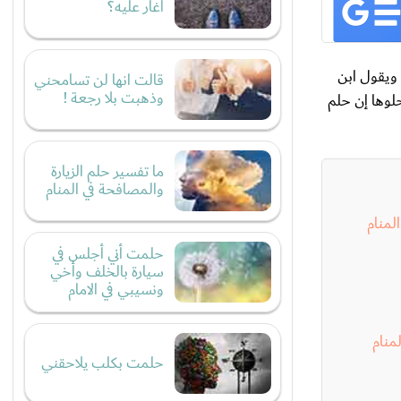
اغار عليه؟
 ويقول ابن
قالت انها لن تسامحني
وذهبت بلا رجعة !
لوها إن حلم
ما تفسير حلم الزيارة
والمصافحة في المنام
لمنام
حلمت أني أجلس في
سيارة بالخلف وأخي
ونسيبي في الامام
منام
حلمت بكلب يلاحقني