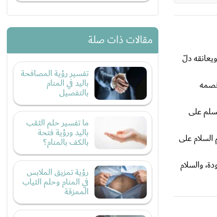
مقالات ذات صلة
ويعانقه دلّ
تفسير رؤية المصافحة
باليد في المنام
 خصمه
بالتفصيل
يسلم على
ما تفسير حلم الثقب
باليد ورؤية فتحة
 السلام على
بالكف بالمنام؟
ة، والسلام
رؤية تمزيق الملابس
في المنام وحلم الثياب
الممزقة