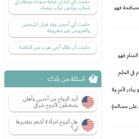
حلمت أني أرتدي عبايه سوداء ويطاردني
 مصافحة فهو
شباب يرتدون ثياب بيضاء
حلمت أني أحضر عقد قران لشخص
والعروس غير معروفة
حلمت أن طائر أخي هرب من النافذة
لمنام فهو
 في الحلم
اسئلة من بلدك
ادر لأمرٍ ولا
أريد الزواج من أجنبي وأهلي
يضغطون لأتزوج شرقي
 على مصالحةٍ
هل أتزوج امرأة لا أشعر بتقديرها
لي؟