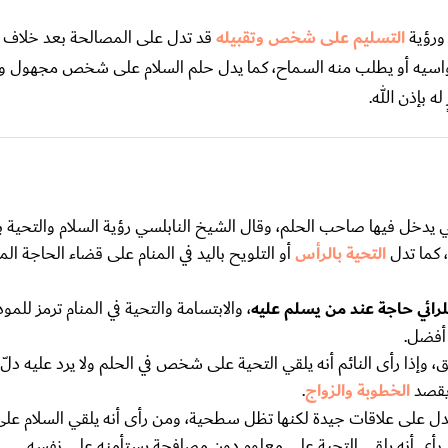
 ورؤية
التسليم على شخص وتقبيله
قد تدل على المصالحة بعد خلاف أ
اسيه أو يطلب منه السماح، كما يدل حلم السلام على شخص مجهول وتق
ه بإذن الله.
تي يدخل فيها صاحب الحلم، وقال الشيخ النابلسي رؤية السلام والتحية
ه، كما تدل
التحية بالرأس
أو التلويح باليد في المنام على قضاء الحاجة الم
للرائي حاجة عند من يسلم عليه
، والابتسامة والتحية في المنام ترمز للمود
 أفضل.
فق، وإذا رأى النائم أنه يلقي التحية على شخص في الحلم ولا يرد عليه دل
 يقصد
الخطوبة والزواج
.
ة تدل على علاقات جيدة لكنها تظل سطحية، ومن رأى أنه يلقي السلام
رأى أنه يلقي التحية على معلوم دون مصافحة يستأمنه على نفسه.