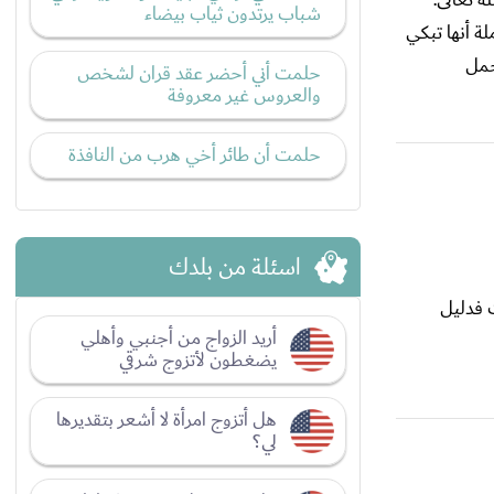
شباب يرتدون ثياب بيضاء
لة أنها تبكي
حمل
حلمت أني أحضر عقد قران لشخص
والعروس غير معروفة
حلمت أن طائر أخي هرب من النافذة
اسئلة من بلدك
 فدليل
أريد الزواج من أجنبي وأهلي
يضغطون لأتزوج شرقي
هل أتزوج امرأة لا أشعر بتقديرها
لي؟