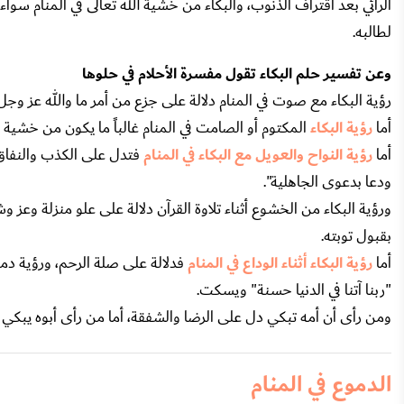
الرائي بعد اقتراف الذنوب، والبكاء من خشية الله تعالى في المنام سواء
لطالبه.
وعن تفسير حلم البكاء تقول مفسرة الأحلام في حلوها
رؤية البكاء مع صوت في المنام دلالة على جزع من أمر ما والله عز وجل يقول ((إِنَّ ا
أما
رؤية البكاء
المكتوم أو الصامت في المنام غالباً ما يكون من خشية ال
أما
رؤية النواح والعويل مع البكاء في المنام
فتدل على الكذب والنفاق
ودعا بدعوى الجاهلية".
ورؤية البكاء من الخشوع أثناء تلاوة القرآن دلالة على علو منزلة وعز وش
بقبول توبته.
أما
رؤية البكاء أثناء الوداع في المنام
فدلالة على صلة الرحم، ورؤية دموع
"ربنا آتنا في الدنيا حسنة" ويسكت.
ومن رأى أن أمه تبكي دل على الرضا والشفقة، أما من رأى أبوه يبكي ف
الدموع في المنام