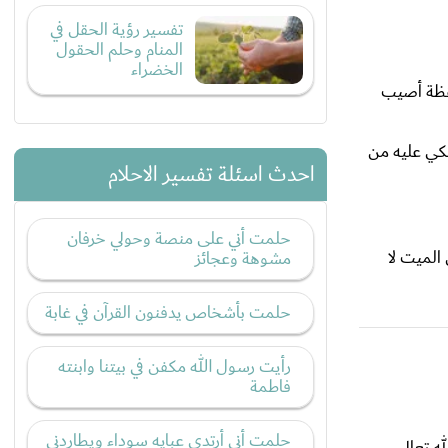
تفسير رؤية الحقل في
المنام وحلم الحقول
الخضراء
ليقظة أصيب
بكي عليه من
احدث اسئلة تفسير الاحلام
حلمت أني على منصة وحولي خرفان
 الميت لا
مشوهة وعجائز
حلمت بأشخاص يدفنون القرآن في غابة
رأيت رسول الله مكفن في بيتنا وابنته
فاطمة
حلمت أني أرتدي عبايه سوداء ويطاردني
ه تعالى.