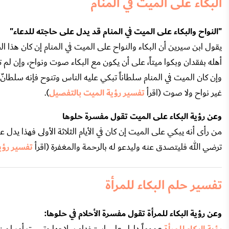
البكاء على الميت في المنام
"النواح والبكاء على الميت في المنام قد يدل على حاجته للدعاء"
يقول ابن سيرين أن البكاء والنواح على الميت في المنام إن كان هذا ال
أهله بفقدان وبكوا ميتاً، على أن يكون مع البكاء صوت ونواح، وإن لم 
وإن كان الميت في المنام سلطاناً تبكي عليه الناس وتنوح فإنه سلطان
غير نواح ولا صوت (اقرأ
تفسير رؤية الميت بالتفصيل
).
وعن رؤية البكاء على الميت تقول مفسرة حلوها
من رأى أنه يبكي على الميت إن كان في الأيام الثلاثة الأولى فهذا يدل
ترضي الله فليتصدق عنه وليدعو له بالرحمة والمغفرة (اقرأ
تفسير رؤي
تفسير حلم البكاء للمرأة
وعن رؤية البكاء للمرأة تقول مفسرة الأحلام في حلوها:
عموماً دليل على استخدام سلاحها وتبييت أمر لمن حو