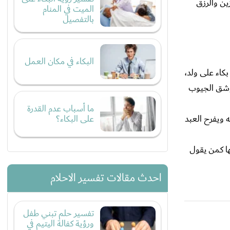
زين والرزق
الميت في المنام
بالتفصيل
البكاء في مكان العمل
اء على ولد،
وشق الجيوب
ما أسباب عدم القدرة
على البكاء؟
ه ويفرح العبد
ها كمن يقول
احدث مقالات تفسير الاحلام
تفسير حلم تبني طفل
ورؤية كفالة اليتيم في