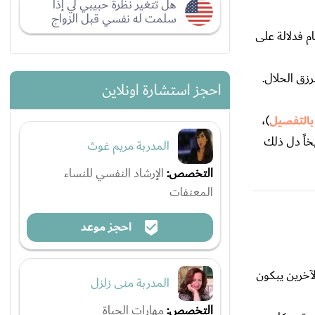
هل تتغير نظرة حبيبي لي إذا
سلمت له نفسي قبل الزواج
ام فدلالة على
رزق الحلال.
احجز استشارة اونلاين
بالتفصيل
)،
خاً دل ذلك
المدربة مريم غوث
التخصص:
الإرشاد النفسي للنساء
المعنفات
احجز موعد
لآخرين يبكون
المدربة منى زلزل
التخصص:
مهارات الحياة