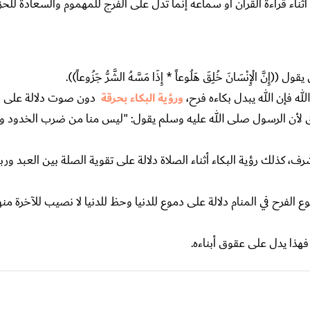
 أثناء قراءة القرآن أو سماعه إنما تدل على الفرج للمهموم والسعادة للح
لْإِنْسَانَ خُلِقَ هَلُوعاً * إِذَا مَسَّهُ الشَّرُّ جَزُوعاً)).
له فإن الله يبدل بكاءه فرح،
ورؤية البكاء بحرقة
دون صوت دلالة على بك
 لأن الرسول صلى الله عليه وسلم يقول: "ليس منا من ضرب الخدود 
رف، كذلك رؤية البكاء أثناء الصلاة دلالة على تقوية الصلة بين العبد ورب
 الفرح في المنام دلالة على دموع للدنيا وحظ للدنيا لا نصيب للآخرة من
هذا يدل على عقوق أبناءه.