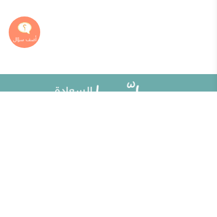
خريطة الموقع
تطوير الذات
مقالات
تحديات الحياة الزوجية
ألو حلوها
أطفال ومراهقون
حلوها تي في
الصحة العامة
الاختبارات
إضاءات للنفس الإنسانية
الكلمات المفتاحية