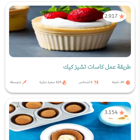
2.917
طريقة عمل كاسات تشيز كيك
20 دقيقة
6 اشخاص
625 سعرة حرارية
متوسطة
3.154