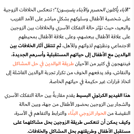
"ا
لآباء يأكلون الحصرم والأبناء يضرسون!
"؛ تنعكس الخلافات الزوجية
على شخصية الأطفال وسلوكهم بشكلٍ مباشر على الأمد القريب
والبعيد، حيث تؤثر حالة التفكك الأسري والخلافات بين الزوجين
على علاقة الأطفال ببعضهم، وعلى علاقة الأطفال بمحيطهم
الاجتماعي ونظرتهم لذواتهم وللأهل،
ثم تنتقل آثار الخلافات بين
الوالدين مع الأطفال إلى حياتهم المستقبلية وأسرهم الجديدة
،
فينتهجون في كثير من الأحيان
طريقة الوالدين في حل المشاكل
والنقاش، وقد يدفعهم الخوف من تكرار تجربة الوالدين الفاشلة إلى
اتخاذ قرارات غير حكيمة في حياتهم الخاصة.
هذا الفيديو الكرتوني البسيط
يقدم مقاربةً بين حالة التفكك الأسري
والشجار بين الزوجين بحضور الأطفال من جهة، وبين الحالة
النقيضة من
الحوار الزوجي البنَّاء
والترابط والتفاهم في الأسرة،
وكيف يمكن أن تنعكس طريقة الزوجين بحل مشاكلهما على
مستقبل الأطفال وطريقتهم بحل المشاكل والخلافات
.