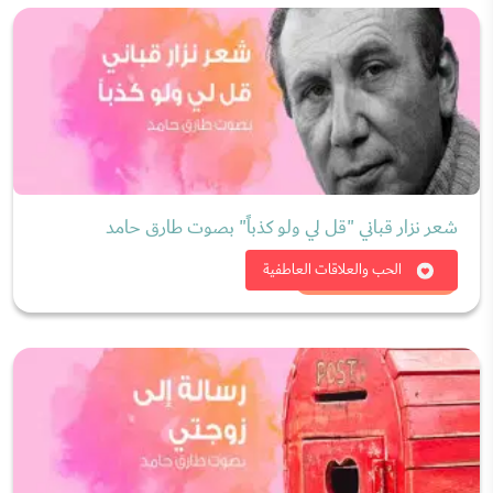
شعر نزار قباني "قل لي ولو كذباً" بصوت طارق حامد
شاهد الان
الحب والعلاقات العاطفية