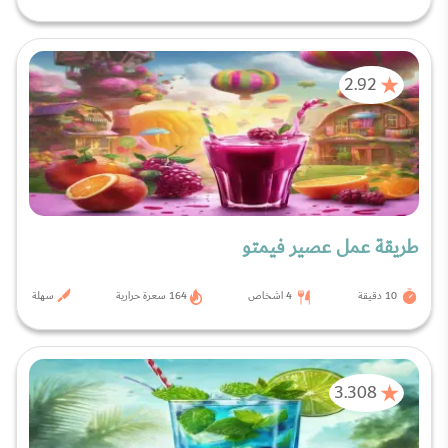
2.92
طريقة عمل عصير فيمتو
10 دقيقة
4 اشخاص
164 سعرة حرارية
سهلة
3.308