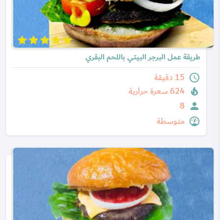
طريقة عمل البرجر البيتي باللحم البقري
15 دقيقة
624 سعرة حرارية
8
متوسطة