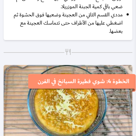
ضعي باقي كمية الجبنة الموزريلا.
مددي القسم الثاني من العجينة وضعيها فوق الحشوة ثم
اضغطي عليها من الأطراف حتى تتماسك العجينة مع
بعضها.
الخطوة 4: شوي فطيرة السبانخ في الفرن