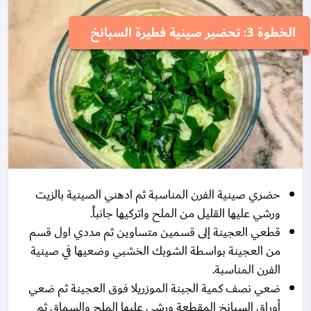
الخطوة 3: تحضير صينية فطيرة السبانخ
حضري صينية الفرن المناسبة ثم ادهني الصينية بالزيت
ورشي عليها القليل من الملح واتركيها جانباً.
قطعي العجينة إلى قسمين متساوين ثم مددي اول قسم
من العجينة بواسطة الشوبك الخشبي وضعيها في صينية
الفرن المناسبة.
ضعي نصف كمية الجبنة الموزريلا فوق العجينة ثم ضعي
أوراق السبانخ المقطعة ورشي عليها الملح والسماق ثم