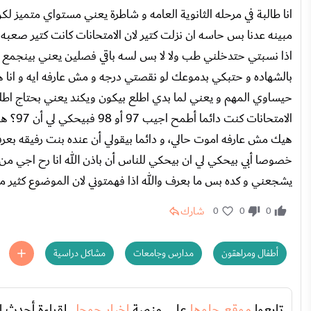
انا طالبة في مرحله الثانوية العامه و شاطرة يعني مستواي متميز ل
مبينه عدنا بس حاسه ان نزلت كتير لان الامتحانات كانت كتير صعبه ع
اذا نسبتي حتدخلني طب ولا لا بس لسه باقي فصلين يعني بينجمع ا
بالشهاده و حتبكي بدموعك لو نقصتي درجه و مش عارفه ايه و انا ها
حيساوي المهم و يعني لما بدي اطلع بيكون ويكند يعني بحتاج اطلع
الامتح
خصوصا أبي بيحكي لي ان بيحكي للناس أن باذن الله انا رح اجي من 
يشجعني و كده بس ما بعرف والله اذا فهمتوني لان الموضوع كثير م
شارك
0
0
0
أطفال ومراهقون
مدارس وجامعات
مشاكل دراسية
تابعوا
موقع حلوها
على منصة
اخبار جوجل
لقراءة أحدث ا