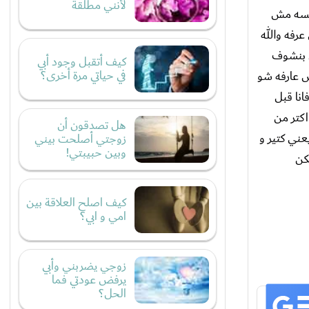
لأنني مطلقة
ت لسه مش
عرفه والله
ن بنشوف
كيف أتقبل وجود أبي
في حياتي مرة أخرى؟
ش عارفه شو
انا قبل
اسوي اكتر من
هل تصدقون أن
نا كثير مستاءة يعني كتير و
زوجتي أصلحت بيني
وبين حبيبتي!
كن
كيف اصلح العلاقة بين
امي و ابي؟
زوجي يضربني وأبي
يرفض عودتي فما
الحل؟