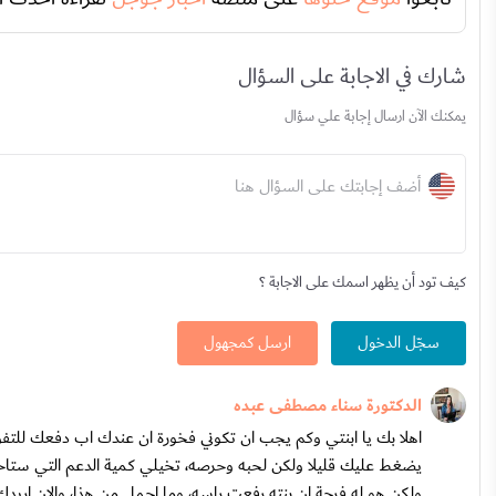
شارك في الاجابة على السؤال
يمكنك الآن ارسال إجابة علي سؤال
أضف إجابتك على السؤال هنا
كيف تود أن يظهر اسمك على الاجابة ؟
سجّل الدخول
ارسل كمجهول
الدكتورة سناء مصطفى عبده
اهلا بك يا ابنتي وكم يجب ان تكوني فخورة ان عندك اب دفعك لل
يضغط عليك قليلا ولكن لحبه وحرصه، تخيلي كمية الدعم التي ستاخذي
ولكن هو له فرحة ان بنته رفعت راسه، وما اجمل من هذا، والان اريد