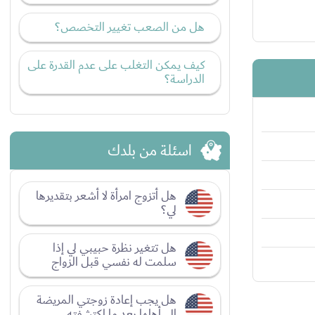
هل من الصعب تغيير التخصص؟
كيف يمكن التغلب على عدم القدرة على
الدراسة؟
اسئلة من بلدك
هل أتزوج امرأة لا أشعر بتقديرها
لي؟
هل تتغير نظرة حبيبي لي إذا
سلمت له نفسي قبل الزواج
هل يجب إعادة زوجتي المريضة
إلى أهلها بعد ما اكتشفته