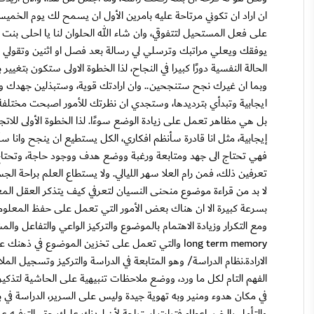
ان اراد ان تكوني مرتاحة عليه بامرين الأول ان يسمح لك يوم الخميس با
على فعل المستحيل لتتفوقي، وان شاء الله الحلوان لنا يا احلى بنت في
يوفقك ويعلي مراتبك وترسلي لي رسالة بعد فصل او اثنين وتقولي لي
الحالة النفسية دورًا كبيرا في النجاح، لذا الخطوة الاولى ستكون بت
وبما ان غيرك نجح ستنجحين.. وان ارادتك قوية، وستبذلين جهدك وس
ايجابية وتبدأي بترديدها، وستجدي ان نظرتك للأمور اصبحت مختلفة
بل هي مظاهر تعمل على زيادة الوضع سوءًا. لذا الخطوة الأولى للات
إيجابية، مثل انا قادرة سأنظم افكاري، الكل يستطيع ان ينجح وانا سأن
فهي تحتاج الى جهد ومتابعة ورغبة ووضع هدف ووجود حاجة، وتحتاج ال
تعرفين ذلك، فمن رام العلا سهر الليالي. ولا يستطاع العلم براحة 
لا بد من قراءة موضوع منحنى النسيان لتعرفي كيف يتذكر العقل المعل
بسرعة كبيرة الا ان هناك بعض الأمور التي تعمل على حفظ المعلوم
ومع التكرار وزيادة الاهتمام بالموضوع والتركيز الواعي والتفاعل والم
long term memory والتي تعمل على تخزين الموضو
الارادة.نظام الدراسة/ وهو المتابعة في الدراسة والتركيز وتسجيل ال
الفهم التام لكل ما ورد، ووضع ملاحظات تنبيهية على الحاشية لتذكيرنا
في مكان هدوء ومنير وبه تهوية جيدة وليس على السرير، الدراسة في 