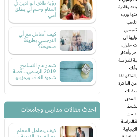
رؤية طلاق الوالدين في
نته وقادرة
المنام وحلم أبي يطلق
متها ورب
أمي
:تلعب
ن تنجحي
كيف أتعامل مع أبي
يها الى
النرجسي بطريقة
ت حلول،
صحيحة؟
ر وأفكار
بة للدراسة
شعار عام التسامح
وأنك
2019 الرسمي... قصة
تذكر، لذا
شجرة الغاف ورمزيتها
من الذاكرة
بة لك.
 المدى
ولشحذ
احدث مقالات مدارس وجامعات
كد من
.الدراسة
ايجابية
كيف يتعامل المعلم
مع الفروق الفردية بين
 بنشاط اجتماعي، لعب الرياضة أو المشي يوميا 20 دقيقة، تناول اغذية