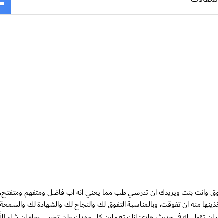
تفوق وانت بنت ويريدك ان تدرسي طب مما يعني انه اب فاضل ومتفهم ومتفتح،
نها منه ان تفوقت، وبالمناسبة التفوق لك والنجاح لك والشهادة لك والسمعة 
ك ان تقولي له في حديث هادئ انك تعملين كل جهدك ولن تخيبي رجاه ان شاء الله