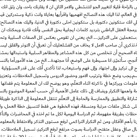
لراحة قليلا لتغيير الجو لتتنشطي والامر الثاني ان لا يقارنك باحد، وان يثق انك ب
 العالم، لذا اليك هذه النصائح افهميها واقرأيها بعاياة وانت ذكية وستدركين قي
 انك ستكونين دكتورة، بل ستكونين احلى دكتورة في الدنيا، واليك هذه النصائح
غيير برمجة العقل الباطني بترديد كلمات ايجابية بحق النفس وأنك قادرة ويمكنك ا
تعملين على التركيز.... الخ، يعني ان تقومي بعكس كل الصفات السلبية وتحول
.تذكري أن صاحب الامل لا يخاف من الفشلعليك أن تعرفي أن التوتر والقلق ليس
جاه الصحيح أن نتخلصي من كل هذه المشاعر والمظاهر السلبية واستبدالها بمشاع
جح، سأتميّز، انا مسيطرة على الوضع، أنا مجتهدة... الخ من هذه الأمور.أما بالنس
ى تركيز وإلى اجتهاد وإلى فهم واستيعاب، لذا تأكدي أنك على قدر المسؤولية 
الجسم.يجب وضع خطة وترتيب الامور وحضور الدروس وتسجيل الملاحظات، وتعزيز ال
ومات ويركزها في ذاكرته اثناء التعلّم، وهو يوضح لك ان المعلومة يتم فقدانها 
ة واهمها التكرار ويضاف إلى ذلك عامل الأهمية، أي حسب أهمية الموضوع بالنس
شاركة والتطبيق والممارسة والحاجة إلى التعلّم تنتقل المعلومة إلى الذاكرة طويلة
ع في ذهنك على شكل ملفات مرتبة ومنسقة، فهذه الخطوة هي فقط لتنسيق خطة العمل، 
ملاحظات بطريقة مفهومة، ثم الدراسة اليومية لكل ما تم اخذه في المحاضرات والتأ
 بأهم الأفكار، ومن ثم التكرار التراكمي لرفع مستوى التذكر والاحتفاظ بالمعلومة
بال صافي وعقل متفتح، الدراسة بصوت مرتفع لرفع التركيز، تسجيل الملاحظات، ال
والتأمل بالخير، اعطاء فترات استراحة لأن لبدنك عليك حق، الترفيه عن النفس كل فترة