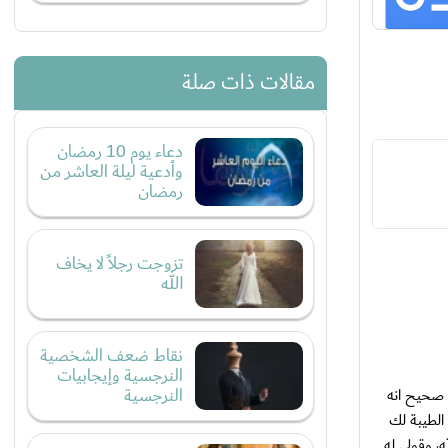
مقالات ذات صلة
دعاء يوم 10 رمضان
وأدعية ليلة العاشر من
رمضان
تزوجت رجلاً لا يخاف
الله
نقاط ضعف الشخصية
النرجسية وإيجابيات
النرجسية
 صحيح انه
الطيبة لك
، وقولي له