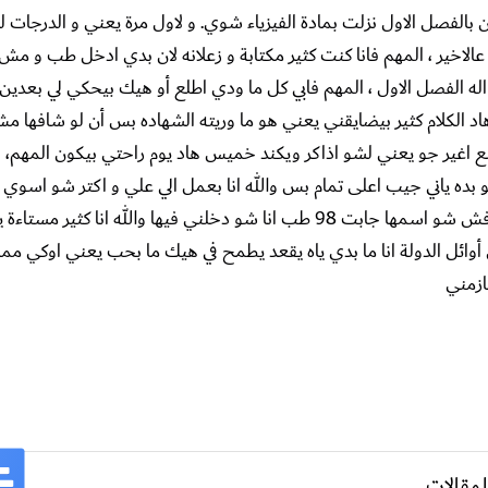
كن بالفصل الاول نزلت بمادة الفيزياء شوي. و لاول مرة يعني و الدرجا
الاخير ، المهم فانا كنت كثير مكتابة و زعلانه لان بدي ادخل طب و مش 
له الفصل الاول ، المهم فابي كل ما ودي اطلع أو هيك بيحكي لي بعدي
د الكلام كثير بيضايقني يعني هو ما وريته الشهاده بس أن لو شافها م
 اغير جو يعني لشو اذاكر ويكند خميس هاد يوم راحتي بيكون المهم، ف
انات كنت دائما أطمح اجيب 97 أو 98 فبيحكي لي أن 97؟ هو بده ياني جيب اعلى تمام بس والله انا بعمل الي علي و اكتر شو 
هيك مش عارفه اموت حالي، و دائما بيقولي أن عنده بنت رفيقه بعرفش شو اسمها جابت 98 طب انا شو دخلني فيها والله ا
أوائل الدولة انا ما بدي ياه يقعد يطمح في هيك ما بحب يعني اوكي مم
ازمني
لمقالات