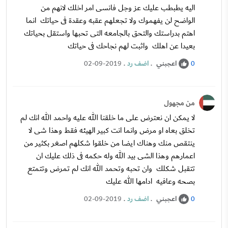
اليه يطبطب عليك عز وجل فانسى امر اخلك لانهم من
الواضح لن يفهموك ولا تجعلهم عقبه وعقدة فى حياتك انما
اهتم بدراستك والتحق بالجامعه التى تحبها واستقل بحياتك
بعيدا عن اهلك واثبت لهم نجاحك فى حياتك
اعجبني
.
اضف رد
.
02-09-2019
0
من مجهول
لا يمكن ان نعترض على ما خلقنا الله عليه واحمد الله انك لم
تخلق بعاه او مرض وانما انت كبير الهيئه فقط وهذا شى لا
ينتقص منك وهناك ايضا من خلقوا شكلهم اصغر بكثير من
اعمارهم وهذا الشى بيد الله وله حكمه فى ذلك عليك ان
تتقبل شكلك وان تحبه وتحمد الله انك لم تمرض وتتمتع
بصحه وعافيه ادامها الله عليك
اعجبني
.
اضف رد
.
02-09-2019
0