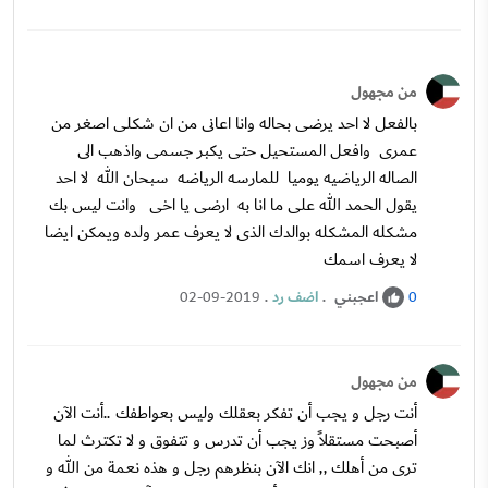
من مجهول
بالفعل لا احد يرضى بحاله وانا اعانى من ان شكلى اصغر من
عمرى وافعل المستحيل حتى يكبر جسمى واذهب الى
الصاله الرياضيه يوميا للمارسه الرياضه سبحان الله لا احد
يقول الحمد الله على ما انا به ارضى يا اخى وانت ليس بك
مشكله المشكله بوالدك الذى لا يعرف عمر ولده ويمكن ايضا
لا يعرف اسمك
اعجبني
.
اضف رد
.
02-09-2019
0
من مجهول
أنت رجل و يجب أن تفكر بعقلك وليس بعواطفك ..أنت الآن
أصبحت مستقلاً وز يجب أن تدرس و تتفوق و لا تكترث لما
ترى من أهلك ,, انك الآن بنظرهم رجل و هذه نعمة من الله و