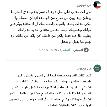
من مجهول
اخى انت تعتب على رجل لا يعرف عمر ابنه وابنه فى المدرسة
ويقارن بينه وبين من تخرج من الجامعه لابد ان تضحك ولا
تبكى انه لت يشعر بالحياه والذكاء منك ان لا نجعله يؤثر على
حياتك ونفسيتك وانما تعامل معه فى حدود انه والدك
وعليك طاااعته فقط ولكن من داخلك كن واثقا من حالك ولا
تهتم لما يقول او يفعل
اعجبني
.
اضف رد
.
02-09-2019
0
من مجهول
كلما كانت الظروف صعبه كلما كان تحدى الانسان اكبر
واصعب ويقيس درجه ارادته بما يمر به وكيف يتغلب عليه
انت تع ف ان والدك قاس اذا لا يهمك ما يقول واو ما يفعل
انه ليس ابا مثاليا فاى كلمه منه تجرح مشاعرك وانما استمر
انت فى طريقكك وضع اهداف لك فى الحياه واصر على الوصول
اليها مهما كانت العقبات امامك