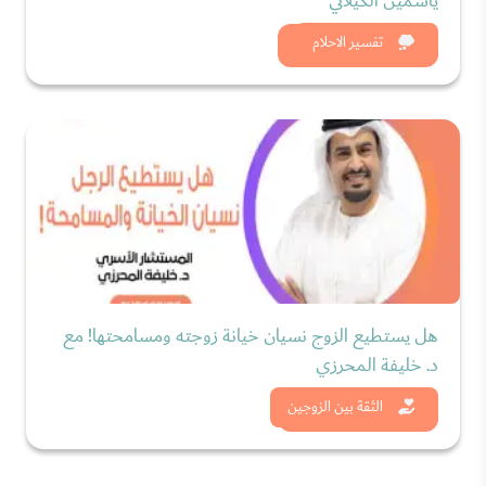
ياسمين الكيلاني
شاهد الان
تفسير الاحلام
هل يستطيع الزوج نسيان خيانة زوجته ومسامحتها! مع
د. خليفة المحرزي
شاهد الان
الثقة بين الزوجين