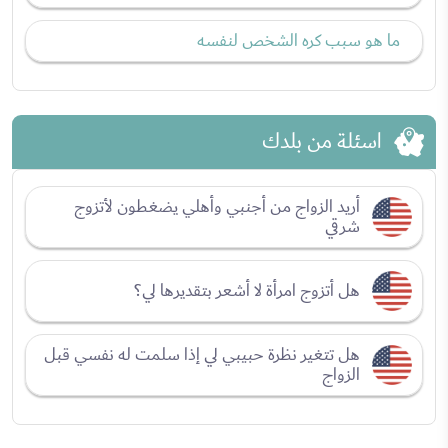
ما هو سبب كره الشخص لنفسه
اسئلة من بلدك
أريد الزواج من أجنبي وأهلي يضغطون لأتزوج
شرقي
هل أتزوج امرأة لا أشعر بتقديرها لي؟
هل تتغير نظرة حبيبي لي إذا سلمت له نفسي قبل
الزواج