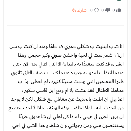
شارك
0
0
0
انا شاب ابتليت ب شكلي عمري ١٨ عامًا ومنذ ان كنت ب سن
ال١٦ شعر نمت لي لحية واخشن صوتي وكبر حجمي وهذا
الشيء قد كنت سعيدًا به بالبداية الا انني اعاني منه الان حتى
عندما انتقلت لمدرسة جديده عندما كنت ب صف الثاني ثانوي
ظنوا المعلمين انني رسبت سنينًا كثيرة ، لم احظى ابدًا ب
معاملة الاطفال فقد عشت بلا ام ومع ابن قاسي سكير ،
اعذروني ان اطلت بالحديث عن معاناتي مع شكلي لكن لا يوجد
من اتحدث اليه ، لماذا خلقت بهذه الهيئة ، لماذا لا احد يستطيع
ان يرى الحزن في عيني ، لماذا كل اهلي ان شاهدوني حزينًا
يستنقصون مني ومن رجولتي وان شاهدو هذا الشي في اخي