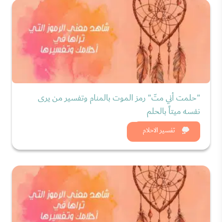
"حلمت أني متّ" رمز الموت بالمنام وتفسير من يرى
نفسه ميتاً بالحلم
شاهد الان
تفسير الاحلام