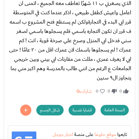
الذي يصغرني ب ١١ شهرًا تعاطف معه الجميع ، اتمنى ان
اعامل واعيش كطفل طبيعي ، اذكر عندما كنت في المتوسطة
قرر ابي البدء في التجارةولكن لم يستطع فتح المشروع ب اسمه
ف قرر ان تكون التجاره باسمي فلم يسجلوها باسمي لصغر
سني فدخل ابي المنزل وصرخ علي صرخة قوية ، انت ! كم
عمرك ! لم يسجلوها باسمك لان عمرك اقل من ٢٠ عامًا ! حتى
ابي لا يعرف عمري ، مللت من مقارنات ابي بيني وبين خريجي
الجامعات ع الرغم من انني طالب بالمدرسة وهم اكبر مني بما
يتجاوز ال٩ سنين
شارك
0
0
0
الصحة العامة
قضايا نفسية
شكل الجسم
تابعوا
موقع حلوها
على منصة
اخبار جوجل