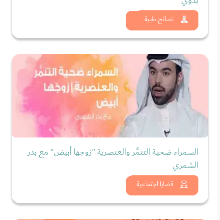
بدوي
شاهد الان
نصائح طبية
السمراء ضحية التنمُّر والعنصرية "زوجها أبيض" مع بدر
الشمري
شاهد الان
قضايا اجتماعية