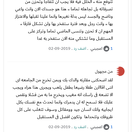
تتوقع منه ،، الخلل فيه فلا يجب ان تتفاجأ وتحزن من
تصرفاته بل تجاهله تماما ،، هذا هو جسدك الان وانت واعي
وناضج والجسد ليس بدلة نغيرها وانما علينا تقبلها والاعتزاز
بها ،، وانت رجل وبعد فترة ستفخر بها ولن تشكل فارقا ،،
المهم ان لا تحزن وتنسى الماضي تماما وتركز على
المستقبل وما تشتكي منه الان ستفخر به غدا
اعجبني
.
اضف رد
.
02-09-2019
1
من مجهول
لقد اضحكنى مقارنه والدك بك وبمن تخرج من الجامعه اى
اننى اقااارن طفلا رضيعا بطفل يلعب ويجرى هذا هراء ويجب
الا تضعه فى راسك انه مغيب ويخرج ما به من فشلا ونقص
علبك فلا تسمح له ان يدمرك وانما تحدث مع نفسك بكل
ايجابيه وانك انسان جيد وومقاتل وسوف تتغلب على كل
ظروفك وتتحداها وتكون افضل فى المستقبل
اعجبني
.
اضف رد
.
02-09-2019
1