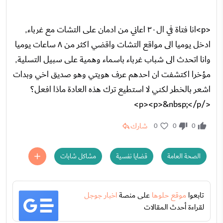
<p>انا فتاة في ال٣٠ اعاني من ادمان على التشات مع غرباء٬
ادخل يوميا الى مواقع التشات واقضي اكثر من ٨ ساعات يوميا
وانا اتحدث الى شباب غرباء باسماء وهمية على سبيل التسلية٬
مؤخرا اكتشفت ان احدهم عرف هويتي وهو صديق اخي وبدات
اشعر بالخطر لكني لا استطيع ترك هذه العادة ماذا افعل؟
</p><p>&nbsp;</p>
شارك
0
0
0
الصحة العامة
قضايا نفسية
مشاكل شابات
تابعوا
موقع حلوها
على منصة
اخبار جوجل
لقراءة أحدث المقالات