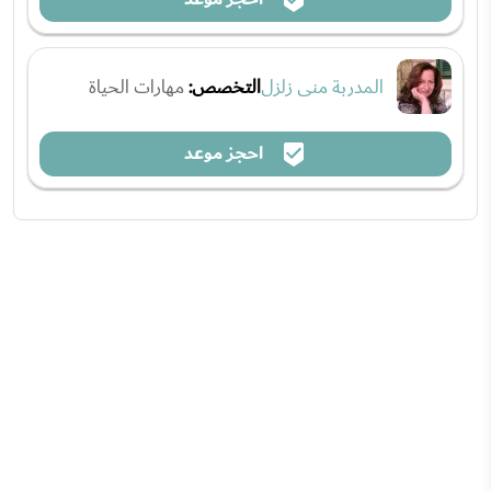
المدربة منى زلزل
التخصص:
مهارات الحياة
احجز موعد