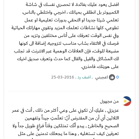
افضل يعود عليك بفائدة. لا تحصري نفسك في شاشة
الكمبيوتر بل انطلقي بحياتك ، اخرجي واختلطي بالناس،
تعلمي شيئا جديدا او التحقي بدورات تعليمية او عمل
تطوعي، كلها نشاطات تعلمك المزيد وتقوي مهاراتك الحياتية
وفي نفس الوقت تعرفك على أناس مختلفين وتزيد من
فرصك في الالتقاء بشاب مناسب تتزوجيه. إضافة الى كونها
مضيعة للوقت، فإن العلاقات الوهمية عبر الانترنت قد تجلب
لك المشاكل والقيل والقال كما حدث وتعرف صديق اخيك
على هويتك، فاحذري.
اعجبني
.
اضف رد
.
25-03-2016
0
من مجهول
عزيزتي , عليكِ أن تكوني على وعي أكثر من ذلك , أنت في عمر
الثلاثين أي أن من المفترض أنّ: تعلّمتِ جيداً وتفهمين
الصحيح والخاطئ , يبدو أنّك تمتلكين وقتاً فراغٍ طويل جداً ولا
تعرفين كيف تستغليه , وهذا ما يجعلك تدمنين على مثل