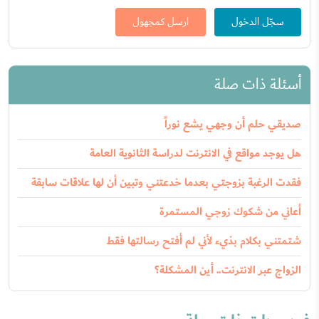
سجّل الدخول
ارسل كمجهول
أسئلة ذات صلة
صديقي حلم أن وجهي يشع نوراً
هل يوجد مواقع في الانترنت لدراسة الثانوية العامة
فقدت الرغبة بزوجتي بعدما خدعتني وتبين أن لها علاقات سابقة
أعاني من شكوك زوجي المستمرة
شتمتني بكلام بذيء لأني لم أفتح رسالتها فقط
الزواج عبر الانترنت.. أين المشكلة؟