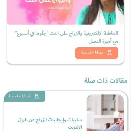
الخاطبة الإلكترونية والزواج على النت "حِلّوها في أسبوع"
مع أميرة الفضل
شاهد الان
قضايا اجتماعية
مقالات ذات صلة
قضايا اجتماعية
سلبيات وإيجابيات الزواج عن طريق
الإنترنت