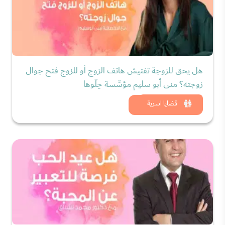
هل يحق للزوجة تفتيش هاتف الزوج أو للزوج فتح جوال
زوجته؟ منى أبو سليم مؤسِّسة حِلّوها
شاهد الان
قضايا اسرية