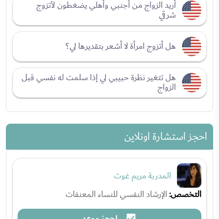
أريد الزواج من أجنبي وأهلي يضغطون لأتزوج
شرقي
هل أتزوج امرأة لا أشعر بتقديرها لي؟
هل تتغير نظرة حبيبي لي إذا سلمت له نفسي قبل
الزواج
احجز استشارة اونلاين
المدربة مريم غوث
التخصص:
الإرشاد النفسي للنساء المعنفات
احجز موعد