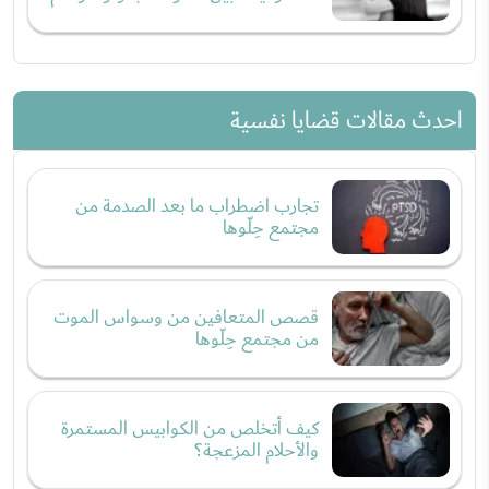
احدث مقالات قضايا نفسية
تجارب اضطراب ما بعد الصدمة من
مجتمع حِلّوها
قصص المتعافين من وسواس الموت
من مجتمع حِلّوها
كيف أتخلص من الكوابيس المستمرة
والأحلام المزعجة؟