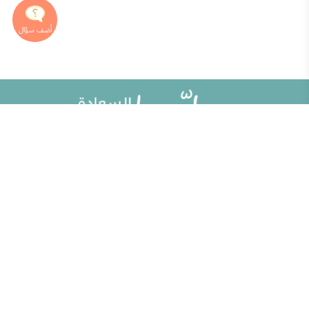
خريطة الموقع
تطوير الذات
مقالات
تحديات الحياة الزوجية
ألو حلوها
أطفال ومراهقون
حلوها تي في
الصحة العامة
الاختبارات
إضاءات للنفس الإنسانية
الكلمات المفتاحية
منوعات
حاسبة الحمل الولادة