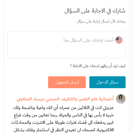
شارك في الاجابة على السؤال
يمكنك الآن ارسال إجابة علي سؤال
أضف إجابتك على السؤال هنا
كيف تود أن يظهر اسمك على الاجابة ؟
سجّل الدخول
ارسل كمجهول
أخصائية علم النفس والتثقيف الصحي ميساء النحلاوي
عزيزتي انت في الثلاثين من عمرك أي انك واعية وناضجة ولك
خبرة لا بأس بها في الناس والحياة. ربما تعانين من وقت فراغ
كبير يدفعك الى قضاء فترات طويلة على الانترنت والمحادثات
الالكترونية. انصحك ان تعيدي النظر في استثمار وقتك بشكل