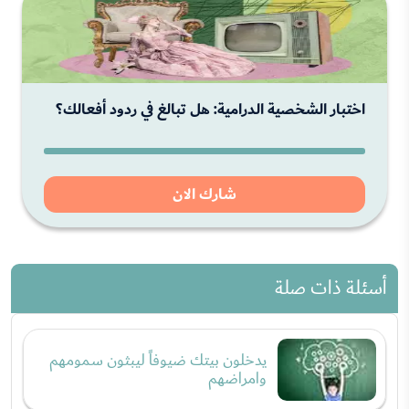
اختبار الشخصية الدرامية: هل تبالغ في ردود أفعالك؟
شارك الان
أسئلة ذات صلة
يدخلون بيتك ضيوفاً ليبثون سمومهم
وامراضهم