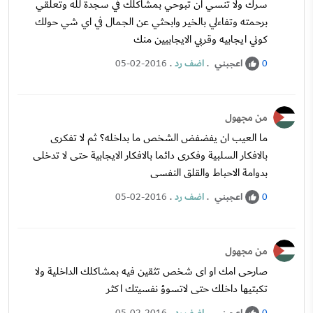
سرك ولا تنسي ان تبوحي بمشاكلك في سجدة لله وتعلقي
برحمته وتفاءلي بالخير وابحثي عن الجمال في اي شي حولك
كوني ايجابيه وقربي الايجابيين منك
اعجبني
.
اضف رد
.
05-02-2016
0
من مجهول
ما العيب ان يفضفض الشخص ما بداخله؟ ثم لا تفكرى
بالافكار السلبية وفكرى دائما بالافكار الايجابية حتى لا تدخلى
بدوامة الاحباط والقلق النفسى
اعجبني
.
اضف رد
.
05-02-2016
0
من مجهول
صارحى امك او اى شخص تثقين فيه بمشاكلك الداخلية ولا
تكبتيها داخلك حتى لاتسوؤ نفسيتك اكثر