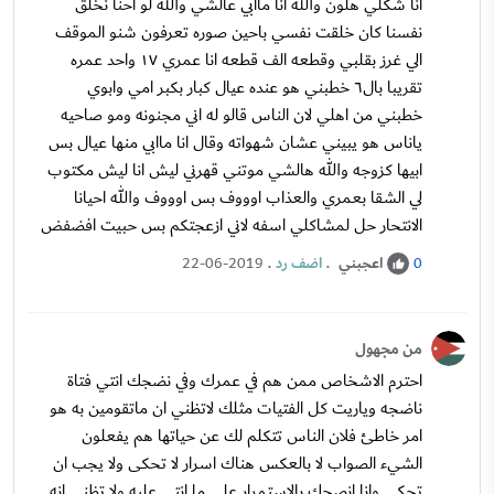
انا شكلي هلون والله انا ماابي عالشي والله لو احنا نخلق
نفسنا كان خلقت نفسي باحين صوره تعرفون شنو الموقف
الي غرز بقلبي وقطعه الف قطعه انا عمري ١٧ واحد عمره
تقريبا بال٦ خطبني هو عنده عيال كبار بكبر امي وابوي
خطبني من اهلي لان الناس قالو له اني مجنونه ومو صاحيه
ياناس هو يبيني عشان شهواته وقال انا ماابي منها عيال بس
ابيها كزوجه والله هالشي موتني قهرني ليش انا ليش مكتوب
لي الشقا بعمري والعذاب اوووف بس اوووف والله احيانا
الانتحار حل لمشاكلي اسفه لاني ازعجتكم بس حبيت افضفض
اعجبني
.
اضف رد
.
22-06-2019
0
من مجهول
احترم الاشخاص ممن هم في عمرك وفي نضجك انتي فتاة
ناضجه وياريت كل الفتيات مثلك لاتظني ان ماتقومين به هو
امر خاطئ فلان الناس تتكلم لك عن حياتها هم يفعلون
الشيء الصواب لا بالعكس هناك اسرار لا تحكى ولا يجب ان
تحكى وانا انصحك بالاستمرار على ما انتي عليه ولا تظني انه