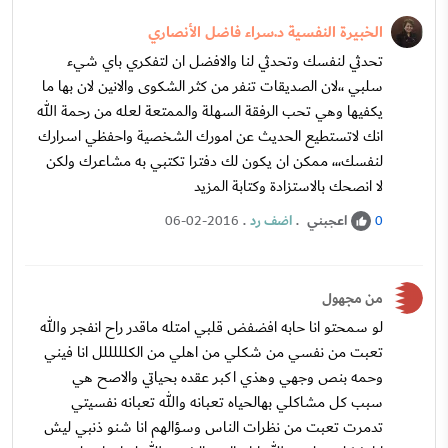
الخبيرة النفسية د.سراء فاضل الأنصاري
تحدثي لنفسك وتحدثي لنا والافضل ان لتفكري باي شيء
سلبي ،،لان الصديقات تنفر من كثر الشكوى والانين لان بها ما
يكفيها وهي تحب الرفقة السهلة والممتعة لعله من رحمة الله
انك لاتستطيع الحديث عن امورك الشخصية واحفظي اسرارك
لنفسك،،، ممكن ان يكون لك دفترا تكتبي به مشاعرك ولكن
لا انصحك بالاستزادة وكتابة المزيد
اعجبني
.
اضف رد
.
06-02-2016
0
من مجهول
لو سمحتو انا حابه افضفض قلبي امتله ماقدر راح انفجر والله
تعبت من نفسي من شكلي من اهلي من الكلللللل انا فيني
وحمه بنص وجهي وهذي اكبر عقده بحياتي والاصح هي
سبب كل مشاكلي بهالحياه تعبانه والله تعبانه نفسيتي
تدمرت تعبت من نظرات الناس وسؤالهم انا شنو ذنبي ليش