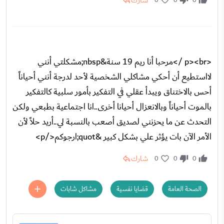
شارك
<p><br />مرحبا أنا ريم 19 سنة&nbsp;مشكلتي أنني
لااستطيع أن أحكي مشاكلي الشخصية لأحد لدرجة أنني أحياناً
أحس بالاختناق ويبدأ عقلي في التفكير بأمور سلبية كالتفكير
بالموت أحياناً وبالانعزال أحيانا أخرى..انا اجتماعية بطبعي ولكن
التحدث عن ما يحزنني لصديق أصعب بالنسبة لي..أريد حلاً لأن
الأمر الآن بات يؤثر علي بشكل كبير &quot;ارجوكم</p>
شارك
0
0
0
الصحة العامة
قضايا نفسية
مشاكل شابات