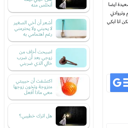
سعيدة ايضا
أتخلص منه
وتروادني
ن انا ابكي
أشعر أن أخي الصغير
لا يحبني ولا يحترمني
رغم اهتمامي به
اصبحت أخاف من
زوجي بعد أن ضرب
خالي الذي ضربني
اكتشفت أن حبيبتي
متزوجة وتخون زوجها
معي ماذا أفعل
هل اترك خطيبي؟