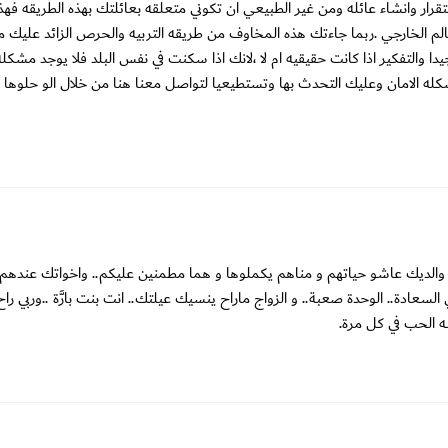
تقرار وانشاء عائله ومن غير الطبيعي ان تكوني متعلقه بعائلتك بهذه الطريقه فهذ
 الخارجي .ربما جاءتك هذه المخاوف من طريقه التربيه والحرص الزائد عليك م
ا والتفكير اذا كانت حقيقيه ام لا ،لانك اذا سكنت في نفس البلد فلا يوجد مشكله
كله الامان وعليك التحدث بها وتستطيعيا لتواصل معنا هنا من خلال الو حلوها
 والديك عاشو حياتهم و مناهم يكملوها و هما مطمنين عليكم.. واخواتك عندهم 
سعادة.. الوحدة صعبة.. و الزواج ماراح ينسيك عيلتك.. انت بنت بارَّة ..وربي را
ه الحب في كل مرة.