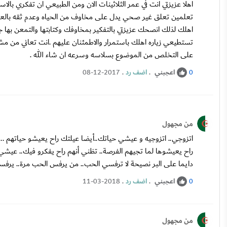
اهلا عزيزتي انت في عمر الثلاثينات الان ومن الطبيعي ان تفكري بالاس
تعلمين تعلق غير صحي يدل على مخاوف من الحياه وعدم ثقه بالعالم
اهلك لذلك انصحك عزيزتي بالتفكير بمخاوفك وكتابتها والتمعن بها جيد
تستطيعي زياره اهلك باستمرار والاطمئنان عليهم .انت تعاني من مش
على التخلص من الموضوع بسلاسه وسرعه ان شاء الله .
اعجبني
.
اضف رد
.
08-12-2017
0
من مجهول
اتزوجي.. اتزوجيه و عيشي حياتك..أيضا عيلتك راح يعيشو حياتهم ..
راح يعيشوها لما تجيهم الفرصة.. تظني أنهم راح يفكرو فيك.. عيشي ال
دايما على البر نصيحة لا ترفسي الحب.. من يرفس الحب مرة.. يرفس
اعجبني
.
اضف رد
.
11-03-2018
0
من مجهول