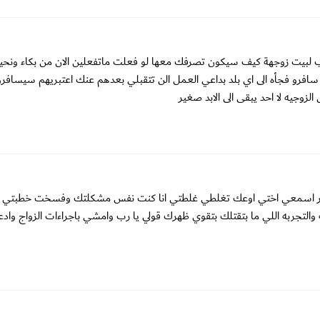
 لبيت زوجهة كيف سيكون تصرفك معها لو فعلت ماتفعلين الان من بكاء ونح
افرو فجأه الى اي بلد بداعي العمل الن تتقبلي بعدهم عنك اعتبريهم سيساف
لزوجيه لا احد يبقى الى الابد صغير
 بخير اسمعي اختي اوعك تغلطي غلطتي انا كنت نفس مشكلتك وفسخت خطبتي
 والتجربه اللي ما بتقتلك بتقوي ظهرك قولي يا رب وامشي باجراءات الزواج وادع