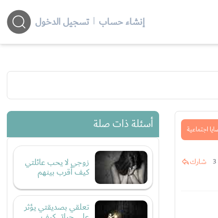
إنشاء حساب
|
تسجيل الدخول
أسئلة ذات صلة
يا اجتماعية
زوجي لا يحب عائلتي
شارك
3
كيف أقرب بينهم
تعلقي بصديقتي يؤثر
على حياتي كيف