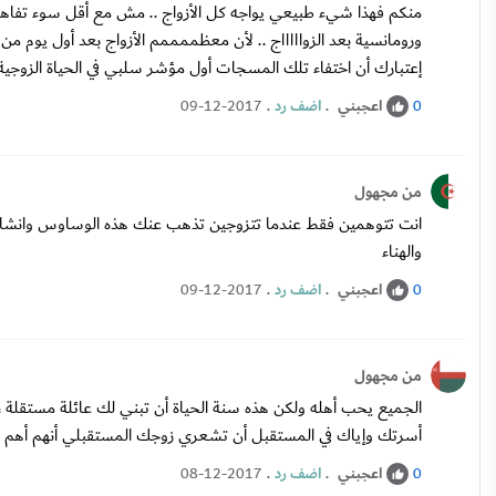
منكم فهذا شيء طبيعي يواجه كل الأزواج .. مش مع أقل سوء تفاهم 
ورومانسية بعد الزواااااج .. لأن معظممممم الأزواج بعد أول يوم م
إعتبارك أن اختفاء تلك المسجات أول مؤشر سلبي في الحياة الزوجية 
اعجبني
.
اضف رد
.
09-12-2017
0
من مجهول
انت تتوهمين فقط عندما تتزوجين تذهب عنك هذه الوساوس وانشاء ال
والهناء
اعجبني
.
اضف رد
.
09-12-2017
0
من مجهول
الجميع يحب أهله ولكن هذه سنة الحياة أن تبني لك عائلة مستقلة ، ف
أسرتك وإياك في المستقبل أن تشعري زوجك المستقبلي أنهم أهم من
اعجبني
.
اضف رد
.
08-12-2017
0