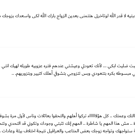
ه لا قدر الله لوتاخرتى هتتمنى بعدين الزواج بارك الله لكى واسعدك بزوجك د
بت ضليت ابكي ... لأنك تعودتي وعيشتي عندهم فتره عزوبيه طويله لهيك انتي 
 مبسوطه بكره بتتعودي وبس تتزوجي بتشوفي أهلك كتيير وبتزوريهم. ..
تك وعمتك .. كل هؤلااااااء تركوا أهلهم والتحقوا بعائلات وناس لأول مرة بشوف
تاة .. مش هذا المهم يا شاطرة .. المهم إنك تثبتي وجودك وتكوني قد التحدي وت
نة ستواجهك وتواجه زوجك بعض المتاعب والعراقيل نتيجة اختلاف بيئة وعادات و