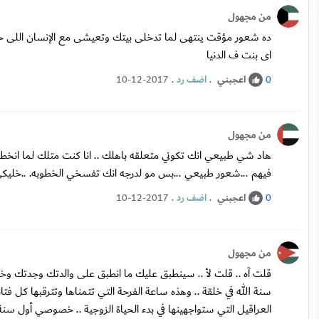
من مجهول
ده شعور مؤقت ينتهى لما تدخلى بيتك وتعيشى مع الإنسان اللى حبتي
اى بنت ف الدنيا
اعجبني
.
اضف رد
.
10-12-2017
0
من مجهول
هاد شي طبيعي انك تكوني متعلقه باهلك .. انا كنت متلك لما انخط
فيهم ...شعور طبيعي ...بس مو لدرجه انك تفسخي الخطوبه. ..خليكي
اعجبني
.
اضف رد
.
10-12-2017
0
من مجهول
قلت آه .. قلت لأ .. سينطبق عليك ما انطبق على والدتك وجدتك وخال
سنة الله في خلقة .. وهذه ساعة الفرحة التي تتمناها وتترقبها كل ف
العراقيل التي ستواجهينها في بدء الحياة الزوجية .. خصوصي أول س