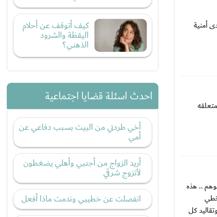
كيف أتوقف عن أحلام
ى أمنية
اليقظة والشرود
الذهني؟
احدث اسئلة قضايا اجتماعية
متعلقه
أخي طردني من البيت بسبب دفاعي عن
أمي
أريد الزواج من أجنبي وأهلي يضغطون
لأتزوج شرقي
وهم .. هذه
تخطي
انفصلت عن خطيبي وندمت ماذا أفعل
تقاليد كل