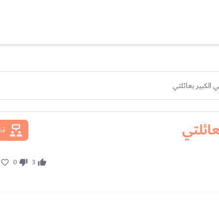
 الكبير بعائلتي
عائلتي
قضا
0
3