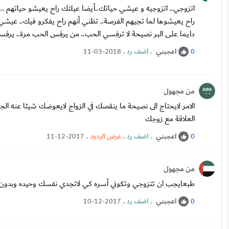
اتزوجي.. اتزوجيه و عيشي حياتك..أيضا عيلتك راح يعيشو حياتهم ..
راح يعيشوها لما تجيهم الفرصة.. تظني أنهم راح يفكرو فيك.. عيشي ال
دايما على البر نصيحة لا ترفسي الحب.. من يرفس الحب مرة.. يرفس
اعجبني
.
اضف رد
.
11-03-2018
0
من مجهول
الامر لايحتاج الى نصيحة ما ينقصك في الزواج لايعوضك شيئا عنه الج
العلاقة مع زوجك
اعجبني
.
اضف رد
.
عرض الردود
.
11-12-2017
0
من مجهول
طبعايجب ان تتزوجي وتكوني أسره كي لاتجدي نفسك وحيده وبدون عا
اعجبني
.
اضف رد
.
10-12-2017
0