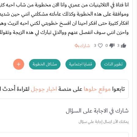
انا فتاة في الثلاثينيات من عمري وانا الان مخطوبة من شاب احبه ك
وموافقة على هذه الخطوبة وكذلك عاءلته مشكلتي انني حين شديدة ال
افكار كثيرة حتى افكر احينا ان افسخ خطوبتي لكني احبه اتريث وهو
واحزن انني سوف انفصل عنهم ووالدتي تبارك لي هده الزيجة وتقوللي 
شارك
3
0
3
تطوير الذات
قضايا اجتماعية
مشاكل الخطوبة
تابعوا
موقع حلوها
على منصة
اخبار جوجل
لقراءة أحدث ا
شارك في الاجابة على السؤال
يمكنك الآن ارسال إجابة علي سؤال