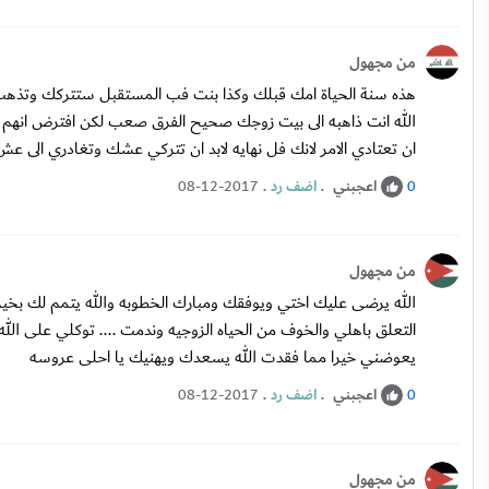
من مجهول
هذه سنة الحياة امك قبلك وكذا بنت فب المستقبل ستتركك وتذهب
الله انت ذاهبه الى بيت زوجك صحيح الفرق صعب لكن افترض انهم س
ان تعتادي الامر لانك فل نهايه لابد ان تتركي عشك وتغادري الى عش ا
اعجبني
.
اضف رد
.
08-12-2017
0
من مجهول
الله يرضى عليك اختي ويوفقك ومبارك الخطوبه والله يتمم لك
التعلق باهلي والخوف من الحياه الزوجيه وندمت .... توكلي على الله
يعوضني خيرا مما فقدت الله يسعدك ويهنيك يا احلى عروسه
اعجبني
.
اضف رد
.
08-12-2017
0
من مجهول