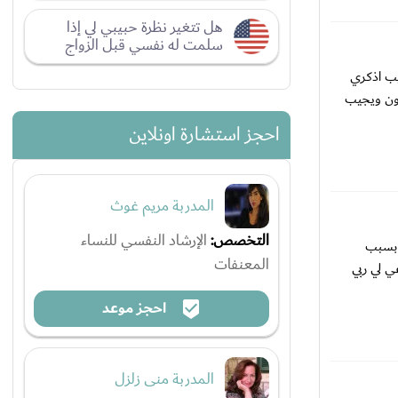
هل تتغير نظرة حبيبي لي إذا
سلمت له نفسي قبل الزواج
يب اذكري
رون ويجيب
احجز استشارة اونلاين
المدربة مريم غوث
التخصص:
الإرشاد النفسي للنساء
 بسبب
المعنفات
ي لي ربي
احجز موعد
المدربة منى زلزل