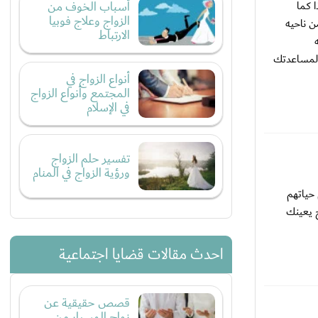
أسباب الخوف من
ا كما
الزواج وعلاج فوبيا
ن ناحيه
الارتباط
 لمساعدتك
أنواع الزواج في
المجتمع وأنواع الزواج
في الإسلام
تفسير حلم الزواج
ورؤية الزواج في المنام
حياتهم
ح يعينك
احدث مقالات قضايا اجتماعية
قصص حقيقية عن
زواج المسيار من