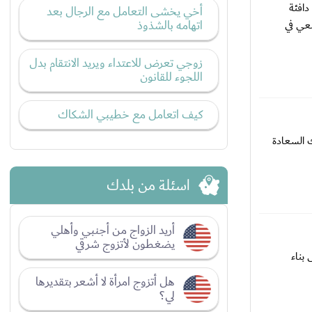
دافئة
أخي يخشى التعامل مع الرجال بعد
اتهامه بالشذوذ
ضعي في
زوجي تعرض للاعتداء ويريد الانتقام بدل
اللجوء للقانون
كيف اتعامل مع خطيبي الشكاك
 السعادة
اسئلة من بلدك
أريد الزواج من أجنبي وأهلي
يضغطون لأتزوج شرقي
بناء
هل أتزوج امرأة لا أشعر بتقديرها
لي؟