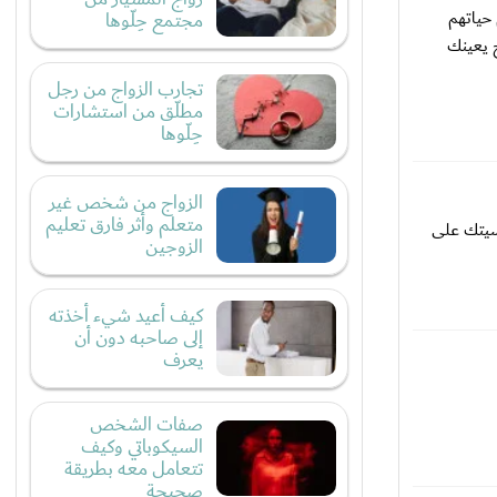
حياتهم
مجتمع حِلّوها
ح يعينك
تجارب الزواج من رجل
مطلّق من استشارات
حِلّوها
الزواج من شخص غير
متعلم وأثر فارق تعليم
فسيتك على
الزوجين
كيف أعيد شيء أخذته
إلى صاحبه دون أن
يعرف
صفات الشخص
السيكوباتي وكيف
تتعامل معه بطريقة
صحيحة