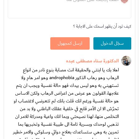
كيف تود أن يظهر اسمك على الاجابة ؟
سجّل الدخول
ارسل كمجهول
الدكتورة سناء مصطفى عبده
اهلا بك يا ابنتي والحقيقة انت مصابة بنوع نادر من انواع
الرهاب وهو رهاب الذكور androphobia وهو امر هام ولا
تستهيني به وهو ليس بيدك فهو حالة نفسية ويجب ان يتم
علاجها، القولون هو عرض من اعراض الرهاب ولكن الاساس
هو حالة نفسية ورغم انك قلت بانك لم تتعرضي لاغتصاب او
تحرّش الا ان الأمر قابع في خلفية عقلك الباطني ولا بد من
التخلص منها، لهذا نصيحتي وبما انك واعية ومدركة للامر ان
تذهبي لوحدك وبسرية تامة الى طبيبة نفسية وتخبريها بما
تمرين به وهي ستساعدك بعلاج دوائي وسلوكي والامر خطير