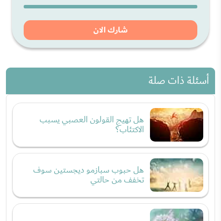
شارك الان
أسئلة ذات صلة
هل تهيج القولون العصبي يسبب
الاكتئاب؟
هل حبوب سبازمو ديجستين سوف
تخفف من حالتي