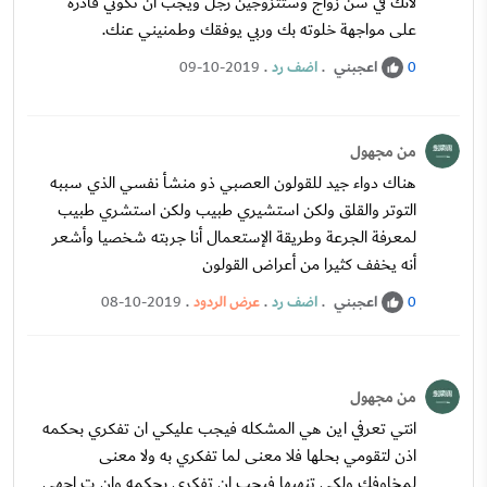
لانك في سن زواج وستتزوجين رجل ويجب ان تكوني قادرة
على مواجهة خلوته بك وربي يوفقك وطمنيني عنك.
اعجبني
.
اضف رد
.
09-10-2019
0
من مجهول
هناك دواء جيد للقولون العصبي ذو منشأ نفسي الذي سببه
التوتر والقلق ولكن استشيري طبيب ولكن استشري طبيب
لمعرفة الجرعة وطريقة الإستعمال أنا جربته شخصيا وأشعر
أنه يخفف كثيرا من أعراض القولون
اعجبني
.
اضف رد
.
عرض الردود
.
08-10-2019
0
من مجهول
انتي تعرفي اين هي المشكله فيجب عليكي ان تفكري بحكمه
اذن لتقومي بحلها فلا معنى لما تفكري به ولا معنى
لمخاوفك ولكي تنهيها فيجب ان تفكري بحكمه وان ت اجهي