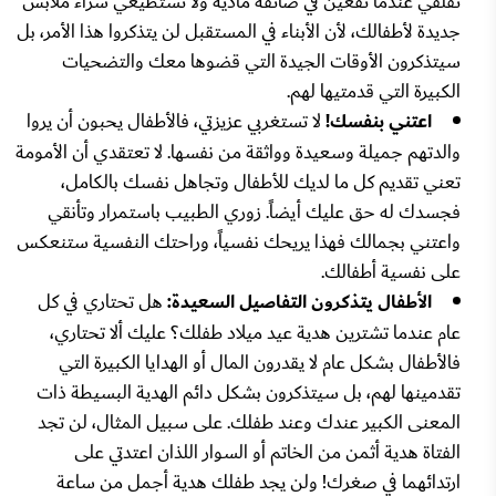
تقلقي عندما تقعين في ضائقة مادية ولا تستطيعي شراء ملابس
جديدة لأطفالك، لأن الأبناء في المستقبل لن يتذكروا هذا الأمر، بل
سيتذكرون الأوقات الجيدة التي قضوها معك والتضحيات
الكبيرة التي قدمتيها لهم.
اعتني بنفسك!
لا تستغربي عزيزتي، فالأطفال يحبون أن يروا
والدتهم جميلة وسعيدة وواثقة من نفسها. لا تعتقدي أن الأمومة
تعني تقديم كل ما لديك للأطفال وتجاهل نفسك بالكامل،
فجسدك له حق عليك أيضاً. زوري الطبيب باستمرار وتأنقي
واعتني بجمالك فهذا يريحك نفسياً، وراحتك النفسية ستنعكس
على نفسية أطفالك.
الأطفال يتذكرون التفاصيل السعيدة:
هل تحتاري في كل
عام عندما تشترين هدية عيد ميلاد طفلك؟ عليك ألا تحتاري،
فالأطفال بشكل عام لا يقدرون المال أو الهدايا الكبيرة التي
تقدمينها لهم، بل سيتذكرون بشكل دائم الهدية البسيطة ذات
المعنى الكبير عندك وعند طفلك. على سبيل المثال، لن تجد
الفتاة هدية أثمن من الخاتم أو السوار اللذان اعتدتي على
ارتدائهما في صغرك! ولن يجد طفلك هدية أجمل من ساعة