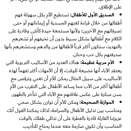
على الإطلاق.
الصديق الأول للأطفال:
تستطيع الأم بكل سهولة فهم
أطفالها من خلال قراءة لغتهم الجسدية أو إيماءاتهم أو حتى
تصرفاتهم مع الآخرين؛ ولأنها مستمعة جيدة كأنثى وقادرة على
الكلام مع أطفالها بشكل بسيط بدون أن تخيفهم أو تشعرهم
بالتهديد، ستكون أكثر قرباً لأطفالها من والدهم وستشعرهم بأنها
صديقتهم بكل حب وحنان.
الأم مربية عظيمة:
هناك العديد من الأساليب التربوية التي
يعتقد الآباء أنها مضيعة للوقت، إلا أن الأمهات أكثر تفهماً لهذه
الأساليب، على سبيل المثال يمكن للأم أن تغني وترقص مع
أطفالها أكثر من الأب مما يساعد الأطفال على التقرب من الأم
بسن مبكرة على عكس علاقتهم مع الآباء التي تتأخر بالظهور.
الموازنة الصحيحة: ي
مكن للأم أن توازن بشكل صحي
ومناسب بين تدليل الأطفال والصرامة، لذلك يمكننا القول أنك
عزيزتنا القارئة قادرة بالفطرة على أن تدللي طفلك بالوقت
المناسب وأن تكوني صارمة معه عندما يحتاج للتأديب.