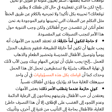
توقعات خاصة بطفلها ، أشقر بعيون ملونة أو طويل أو نحيل
...إلخ؛ لكن ما الذي تفعلينه في حال كان طفلك لا يطابق
توقعاتك؟ تحبينه بكل تأكيد! ولا تجرحيه بالكلام عن طريق الخطأ
مثل التكلم عن الصفات التي تحبينها وغير الموجودة به. نحن
نعلم أنكن لن تتقصدن جرح أطفالكن ولكن وجب التنويه حول
هذا الأمر لتجنب التصرفات غير المقصودة.
لا حاجة لتكوني أماً خارقة:
قد تعتقد العديد من الأمهات أنه
يجب عليها أن تكون أماً خارقة للطبيعة، فتقوم بتنظيف المنزل
يومياً وتوصيل الأطفال للمدرسة وتحضير الطعام والذهاب
للعمل ...إلخ؛ يجب عليكِ أن توزعي المهام بينك وبين الأب لأنك
في نهاية المطاف بشريّة ولا تستطيعين تحمل كل هذا الحمل
وحدك. كما أن
قيامك بكل هذه المسؤوليات
في آن واحد
سيرهقك للغاية مما قد يؤذيكِ ويؤذي أطفالك نفسياً.
كوني حازمة عندما يتطلب الأمر ذلك:
بعض الأمهات
يعتقدن أن حب الأطفال وتربيتهم يحتاجون إلى الرعاية الدائمة
وعدم اللجوء إلى الغضب على الإطلاق، إلا أن هذا التصرف خاطئ
للغاية، فالأطفال بحاجة إلى التأنيب من فترة إلى أخرى، وتأنيبك