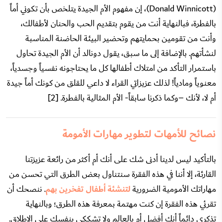
(Donald Winnicott)، إن مفهوم الأم الجيدة يتلخص بأن تكوني أماً
بالفطرة، فبالنهاية أنت من يقوم بتقديم الحب والحنان لأطفالك،
وأنت من تقومين بحمايتهم وتحضير البيئة الحاضنة المناسبة
لنشأتهم. بالإضافة إلى ما سبق، يقول دونالد أن الأم الجيدة تحاول
باستمرار التأكد من امتلاك أطفالها كل ما يحتاجونه نفسياً وجسدياً،
معنوياً ومادياً! لذلك عزيزاتي القراء لا داعي للقلق من كونك أماً جيدة
أم لا، لأنك –وكما ذكرنا سابقاً- الأم المثالية بالفطرة. [2]
نصائح للأمهات لتطوير مهارات الأمومة
بالتأكيد ليس لدينا أدنى شك على أنك أم أكثر من رائعة عزيزتنا
القارئة، إلا أننا في هذه الفقرة سنتناول بعض الطرق التي تحسن من
مهاراتك الأمومية الضرورية
لتنشئة أطفال تفخرين بهم
. ننصحك أن
تقرئي هذه الفقرة إن كنت مهتمة بمعرفة هذه الطرق؛ وبالنهاية
تذكري دائماً أنك أفضل أم بالعالم ولا تشككي بنفسك على الإطلاق.