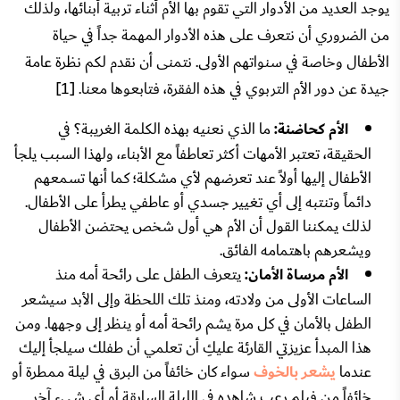
يوجد العديد من الأدوار التي تقوم بها الأم أثناء تربية أبنائها، ولذلك
من الضروري أن نتعرف على هذه الأدوار المهمة جداً في حياة
الأطفال وخاصة في سنواتهم الأولى. نتمنى أن نقدم لكم نظرة عامة
جيدة عن دور الأم التربوي في هذه الفقرة، فتابعوها معنا. [1]
الأم كحاضنة:
ما الذي نعنيه بهذه الكلمة الغريبة؟ في
الحقيقة، تعتبر الأمهات أكثر تعاطفاً مع الأبناء، ولهذا السبب يلجأ
الأطفال إليها أولاً عند تعرضهم لأي مشكلة؛ كما أنها تسمعهم
دائماً وتنتبه إلى أي تغيير جسدي أو عاطفي يطرأ على الأطفال.
لذلك يمكننا القول أن الأم هي أول شخص يحتضن الأطفال
ويشعرهم باهتمامه الفائق.
الأم مرساة الأمان:
يتعرف الطفل على رائحة أمه منذ
الساعات الأولى من ولادته، ومنذ تلك اللحظة وإلى الأبد سيشعر
الطفل بالأمان في كل مرة يشم رائحة أمه أو ينظر إلى وجهها. ومن
هذا المبدأ عزيزتي القارئة عليكِ أن تعلمي أن طفلك سيلجأ إليك
عندما
يشعر بالخوف
سواء كان خائفاً من البرق في ليلة ممطرة أو
خائفاً من فيلم رعب شاهده في الليلة السابقة أو أي شيء آخر