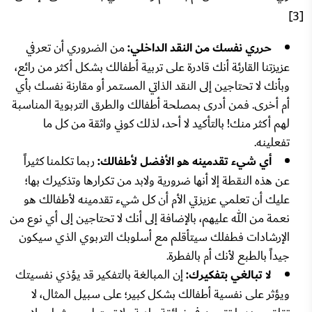
[3]
حرري نفسك من النقد الداخلي:
من الضروري أن تعرفي
عزيزتنا القارئة أنك قادرة على تربية أطفالك بشكل أكثر من رائع،
وبأنك لا تحتاجين إلى النقد الذاتي المستمر أو مقارنة نفسك بأي
أم أخرى. فمن أدرى بمصلحة أطفالك والطرق التربوية المناسبة
لهم أكثر منك! بالتأكيد لا أحد، لذلك كوني واثقة من كل ما
تفعلينه.
أي شيء تقدمينه هو الأفضل لأطفالك:
ربما تكلمنا كثيراً
عن هذه النقطة إلا أنها ضرورية ولابد من تكرارها وتذكيرك بها؛
عليك أن تعلمي عزيزتي الأم أن كل شيء تقدمينه لأطفالك هو
نعمة من الله عليهم، بالإضافة إلى أنك لا تحتاجين إلى أي نوع من
الإرشادات فطفلك سيتأقلم مع أسلوبك التربوي الذي سيكون
جيداً بالطبع لأنك أم بالفطرة.
لا تبالغي بتفكيرك:
إن المبالغة بالتفكير قد يؤذي نفسيتك
ويؤثر على نفسية أطفالك بشكل كبير؛ على سبيل المثال، لا