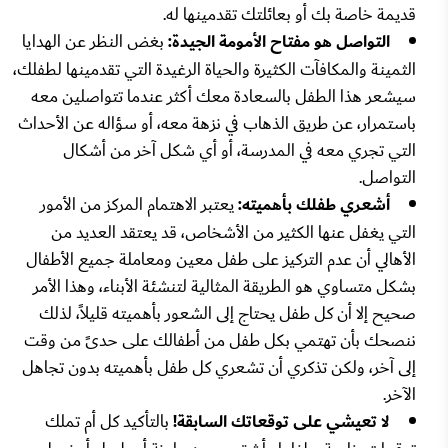
قديمة خاصة بك أو بعائلتك تقدمينها له.
التواصل هو مفتاح الأمومة الجيدة:
بغض النظر عن الهدايا
الثمينة والمكافآت الكثيرة والحياة الرغيدة التي تقدمينها لطفلك،
سيشعر هذا الطفل بالسعادة معك أكثر عندما تتواصلين معه
باستمرار، عن طريق الذهاب في نزهة معه، أو سؤاله عن الأحداث
التي تجري معه في المدرسة، أو أي شكل آخر من أشكال
التواصل.
أشعري طفلك بأهميته:
يعتبر الاهتمام المركز من الأمور
التي يغفل عنها الكثير من الأشخاص، قد يعتقد العديد من
الأهالي أن عدم التركيز على طفل معين ومعاملة جميع الأطفال
بشكل متساوي هو الطريقة المثالية لتنشئة الأبناء، وهذا الأمر
صحيح إلا أن كل طفل يحتاج إلى الشعور بأهميته قليلاً، لذلك
ننصحك بأن تهتمي بكل طفل من أطفالك على حدىً من وقت
إلى آخر، ولكن تذكري أن تشعري كل طفل بأهميته بدون تجاهل
الآخر.
لا تعيشي على توقعاتك السابقة!
بالتأكيد كل أم تملك