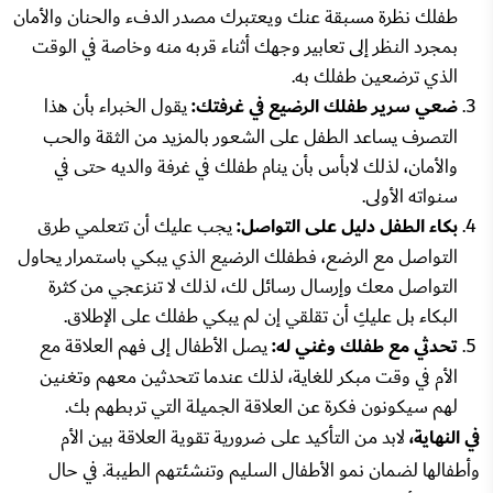
طفلك نظرة مسبقة عنك ويعتبرك مصدر الدفء والحنان والأمان
بمجرد النظر إلى تعابير وجهك أثناء قربه منه وخاصة في الوقت
الذي ترضعين طفلك به.
ضعي سرير طفلك الرضيع في غرفتك:
يقول الخبراء بأن هذا
التصرف يساعد الطفل على الشعور بالمزيد من الثقة والحب
والأمان، لذلك لابأس بأن ينام طفلك في غرفة والديه حتى في
سنواته الأولى.
بكاء الطفل دليل على التواصل:
يجب عليك أن تتعلمي طرق
التواصل مع الرضع، فطفلك الرضيع الذي يبكي باستمرار يحاول
التواصل معك وإرسال رسائل لك، لذلك لا تنزعجي من كثرة
البكاء بل عليكِ أن تقلقي إن لم يبكي طفلك على الإطلاق.
تحدثي مع طفلك وغني له:
يصل الأطفال إلى فهم العلاقة مع
الأم في وقت مبكر للغاية، لذلك عندما تتحدثين معهم وتغنين
لهم سيكونون فكرة عن العلاقة الجميلة التي تربطهم بك.
في النهاية،
لابد من التأكيد على ضرورية تقوية العلاقة بين الأم
وأطفالها لضمان نمو الأطفال السليم وتنشئتهم الطيبة. في حال