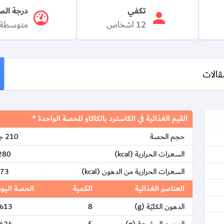
تكفي
درجة الص
12 اشخاص
متوسطة
قالات
القيم الغذائية في الكاسترد بالكاكاو للحصة الواحدة *
حجم الحصة
210 جرام
السعرات الحرارية (kcal)
280
السعرات الحرارية من الدهون (kcal)
73
العناصر الغذائية
الكمية
الحصة اليو
الدهون الكليّة (g)
8
%13