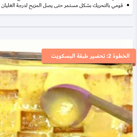
قومي بالتحريك بشكل مستمر حتى يصل المزيح لدرجة الغليان ويص
الخطوة 2: تحضير طبقة البسكويت