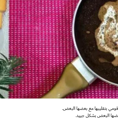
وقومي بتقليبها مع بعضها البعض.
ها البعض بشكل جييد.