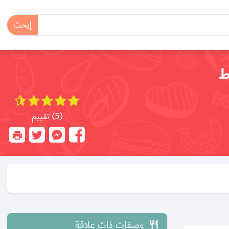
إبحث
ط
(5) تقييم
وصفات ذات علاقة