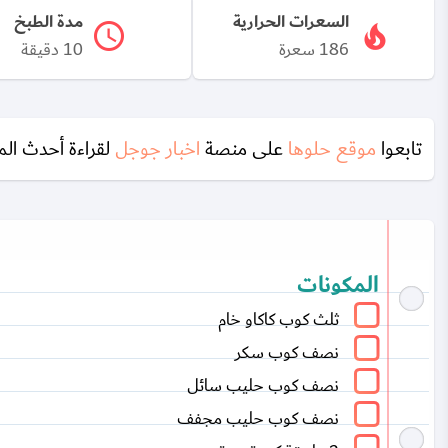
السعرات الحرارية
مدة الطبخ
186 سعرة
10 دقيقة
تابعوا
موقع حلوها
على منصة
اخبار جوجل
لقراءة أحدث الم
المكونات
ثلث كوب كاكاو خام
نصف كوب سكر
نصف كوب حليب سائل
نصف كوب حليب مجفف