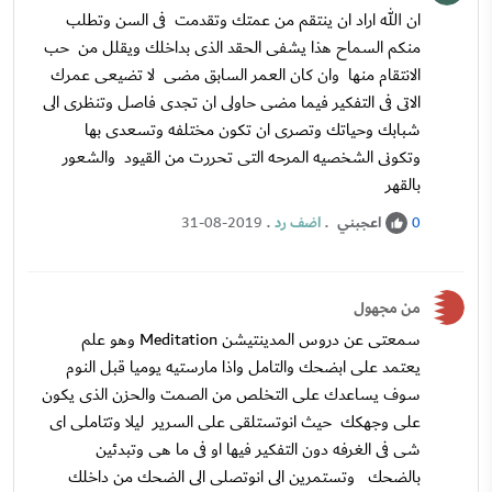
ان الله اراد ان ينتقم من عمتك وتقدمت فى السن وتطلب
منكم السماح هذا يشفى الحقد الذى بداخلك ويقلل من حب
الانتقام منها وان كان العمر السابق مضى لا تضيعى عمرك
الاتى فى التفكير فيما مضى حاولى ان تجدى فاصل وتنظرى الى
شبابك وحياتك وتصرى ان تكون مختلفه وتسعدى بها
وتكونى الشخصيه المرحه التى تحررت من القيود والشعور
بالقهر
اعجبني
.
اضف رد
.
31-08-2019
0
من مجهول
سمعتى عن دروس المدينتيشن Meditation وهو علم
يعتمد على ابضحك والتامل واذا مارستيه يوميا قبل النوم
سوف يساعدك على التخلص من الصمت والحزن الذى يكون
على وجهكك حيث انوتستلقى على السرير ليلا وتتاملى اى
شى فى الغرفه دون التفكير فيها او فى ما هى وتبدئين
بالضحك وتستمرين الى انوتصلى الى الضحك من داخلك