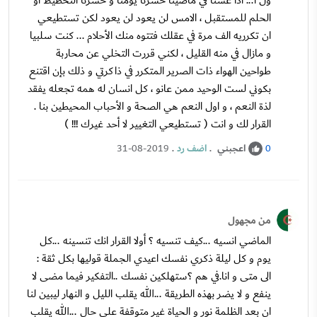
ول ا... اذا عشنا في ماضينا خسرنا يومنا و خسرنا التخطيط او
الحلم للمستقبل ، الامس لن يعود لن يعود لكن تستطيعي
ان تكرريه الف مرة في عقلك فتتوه منك الأحلام ... كنت سلبيا
و مازال في منه القليل ، لكني قررت التخلي عن محاربة
طواحين الهواء ذات الصرير المتكرر في ذاكرتي و ذلك بإن اقتنع
بكوني لست الوحيد ممن عانو ، كل انسان له همه تجعله يفقد
لذة النعم ، و اول النعم هي الصحة و الأحباب المحيطين بنا .
القرار لك و انت ( تستطيعي التغيير لا أحد غيرك !!! )
اعجبني
.
اضف رد
.
31-08-2019
0
من مجهول
الماضي انسيه ...كيف تنسيه ؟ أولا القرار انك تنسينه ...كل
يوم و كل ليلة ذكري نفسك اعيدي الجملة قوليها بكل ثقة :
الى متى و انا.في هم ؟ستهلكين نفسك ..التفكير فيما مضى لا
ينفع و لا يضر بهذه الطريقة ...الله يقلب الليل و النهار ليبين لنا
ان بعد الظلمة نور و الحياة غير متوقفة على حال ...الله يقلب