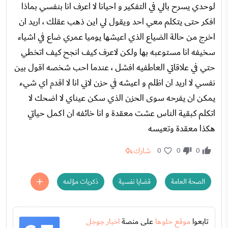
لوحدي يسرح بالي في التفكير و احيانا لا اعرف انا بنفسي بماذا
افكر حتى يتكلم معي احد ويقول لي اين ذهب عقلك ، اريد ان
اخرج من حالة الضياع الذي اعيشها يوميا عمري ضاع في اشياء
سخيفه انا مستوعبه بها ولكن لاعرف كيف انجح كيف اتخطي
حتي في علاقاتي العاطفيه افشل ، عندما احب شخصه اقول بين
نفسي لا اريد ان اظلم و اعيشه في حزن لاني انا لا اقدم اي شيء
يمكن ان يفرحه سوى الحزن الذي سكن عيناي لا اضحك لا
اتكلم كبقية الناس عشت معقدة و انا خائفه ان اكمل حياتي
هكذا معقدة وتعيسه
شارك
0
0
0
الصحة العامة
قضايا نفسية
ذكريات مؤلمه
تابعوا
موقع حلوها
على منصة
اخبار جوجل