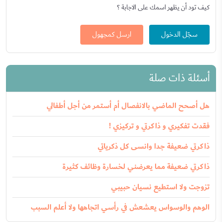
كيف تود أن يظهر اسمك على الاجابة ؟
سجّل الدخول
ارسل كمجهول
أسئلة ذات صلة
هل أصحح الماضي بالانفصال أم أستمر من أجل أطفالي
فقدت تفكيري و ذاكرتي و تركيزي !
ذاكرتي ضعيفة جدا وانسى كل ذكرياتي
ذاكرتي ضعيفة مما يعرضني لخسارة وظائف كثيرة
تزوجت ولا استطيع نسيان حبيبي
الوهم والوسواس يعشعش في رأسي اتجاهها ولا أعلم السبب