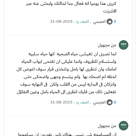
كررى هذا يوميا انه فعال جدا لحالتك وابحثى عنه عبر
الانترنت
اعجبني
.
اضف رد
.
31-08-2019
0
من مجهول
لما تصرى ان تغيشى حياه الضحيه انها حياه سلبيه
ولستسلام للظروف وانما عليكى ان تفتحى ابواب الحياه
امامك وان تنظرى لها بامل وتتخذى قرار سوف اعوض كل
لحظه لم اضحك بها ولم يبتسم وجهى واضحكى حتى
وانزكان فى البدايه ليس من القلب ولكن فى النهايه سوف
تفعلين ذلك من قلبك انظرى الى الحياه بامل وعين التفاؤل
اعجبني
.
اضف رد
.
31-08-2019
0
من مجهول
ان المسامحه شى نسبى هناك ناس يقدرون ان يسامحوا