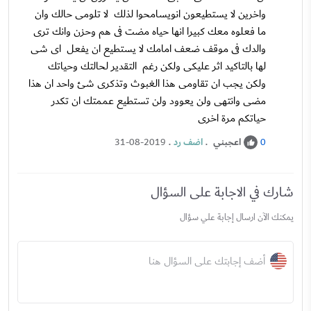
واخرين لا يستطيعون انويسامحوا لذلك لا تلومى حالك وان
ما فعلوه معك كبيرا انها حياه مضت فى هم وحزن وانك ترى
والدك فى موقف ضعف امامك لا يستطيع ان يفعل اى شى
لها بالتاكيد اثر عليكى ولكن رغم التقدير لحالتك وحياتك
ولكن يجب ان تقاومى هذا الغبوث وتذكرى شئ واحد ان هذا
مضى وانتهى ولن يعوود ولن تستطيع عممتك ان تكدر
حياتكم مرة اخرى
اعجبني
.
اضف رد
.
31-08-2019
0
شارك في الاجابة على السؤال
يمكنك الآن ارسال إجابة علي سؤال
أضف إجابتك على السؤال هنا