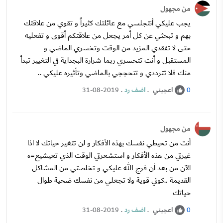
من مجهول
يجب عليكي أنتجلسي مع عائلتك كثيراً و تقوي من علاقتك
بهم و تبحثي عن كل أمر يجعل من علاقتكم أقوى و تفعليه
حتى لا تفقدي المزيد من الوقت وتخسري الماضي و
المستقبل و أنت تتحسري ربما شرارة البجداية في التغيير تبدأ
منك فلا تترددي و تتحججي بالماضي وتأثيره عليكي ..
اعجبني
.
اضف رد
.
31-08-2019
0
من مجهول
أنت من تحيطي نفسك بهذه الأفكار و لن تتغير حياتك لا اذا
غيرتي من هذه الأفكار و استشعرتي الوقت الذي تعيشيع=ه
الآن من بعد أن فرج الله عليكي و تخلصتي من المشاكل
القديمة ..كوني قوية ولا تجعلي من نفسك ضحية طوال
حياتك
اعجبني
.
اضف رد
.
31-08-2019
0