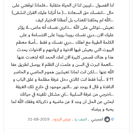
لنا الفصول ...ليبين لنا ان الحياة متقلبة ...فلماذا توقفتي على
حال ...لنفسك حق السعادة ...( ما أنزلنا عليك القران لتشقى)
...الله لم يخلقنا للعذاب بل أعطانا الاختيار كيف
نعيش...توكلي على الله ...ذكري نفسك أنه ماض...لا يؤثر
عليك الان...دربي نفسك رويدا رويدا على الابتسامة و على
الكلمة الطيبة مع اهلك ...دربي نفسك و فقط ...أصلا معظم
البيوت التي يعيش فيها الاخوة و ازواجهم و الاخوات يحدث
هذا و هناك قصص كثيرة الان امك الحمد لله ابتعدت عنها
...العمة كبرت في السن و علمت ان الظلم لا يوصل لطريق عفا
الله عنها ....لكن انت لماذا تعيشين هموم الماضي و الحاضر
؟؟ لا ...أبدا فقط انت كالذي دخل غرفة مظلمة و غلق الباب و
النافذة و قال لا يوجد نور ...النور موجود في خارج تلك الغرفة
...اخرجي من غرفة السلبية ...اي مشكل تلقينه في حياتك
ابحثي عن الحل ان وجد لا عن ماضيه و ذكرياته وفقك الله لما
يحبه و يرضاه
اعجبني
.
اضف رد
.
عرض الردود
.
31-08-2019
0