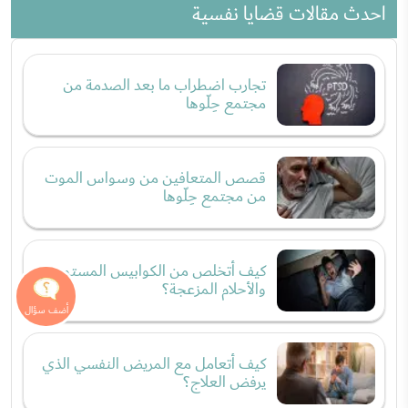
احدث مقالات قضايا نفسية
تجارب اضطراب ما بعد الصدمة من
مجتمع حِلّوها
قصص المتعافين من وسواس الموت
من مجتمع حِلّوها
كيف أتخلص من الكوابيس المستمرة
والأحلام المزعجة؟
كيف أتعامل مع المريض النفسي الذي
يرفض العلاج؟