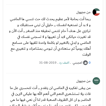
من مجهول
ربما أنت بحاجة لأمر عظيم يحدث لك حت تنسي ها الماضي
و لا بد أن تصنعيه لنفسك ,, حاولي أن تبني مستقبلك و
تركزي عل هدف أ حام تتنمي تحقيقه منذ الصغر ,, أنت الأن و
قد تغيرت حياتكي لابد أن تعييها و لا تسجني نفسك في
الماضي و ابدئي بالتغيير لو بكلمة واحدة تلقيها على مسامع
أهلك يومياً ثم ستعتادي أن تبوحي بمشاعرك و تتغيري مع
الوقت
اعجبني
.
اضف رد
.
31-08-2019
0
من مجهول
من يبقى تفكيره في الماضي لن يتقدم ,, أنت تتحسري عل ما
فات ولا تستشعري النعم التي أنعم الله بها عليكي الىن في
الحاضر ,و ان كل الظروف الصعبة قدر لنا أن نعي فيها ما هي
الا دروس لكي نقوي من أنفسنا و نصبح أكثر خبرة في الحياة و