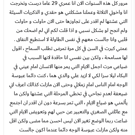
مرور كل هذه السنوات الان انا عمري 29 عاما درست وتخرجت
انا واخوتي التلاتة وعملنا مشكلتي هو حقدي و الذكريات السيئة
التي عشتها لم اقدر على تجاوزها حتى الان حاولت و حاولت
ولم انجح لو بشكل نسبي و اذا قلت لكم اني لم اضحك من
قلبي وانا جالست معهم في نفس الطاولة لا استطيع النفاق .
عمتي كبرت في السن في كل مرة تمرض تطلب السماح ، اقول
لها مسامحة ، ولكن بين نفسي انا حاقدة لانها السبب في
ضياعي مرت اجمل الايام التي يمر منها الانسان امام عيني في
البكاء ليلا سرا لكي لا ازيد علي والدي هما ، كنت دائما عبوسة
الوجه امام الناس امام زملائي وحتى الان مازلت كذالك اعرف اني
ضيعفة لعدم نجاحي في تخطي المرحلة التي عشتها ولكن ما
يألمني هو ضياع الايام ، التي تمر بسرعة دون ان اقدر ان اجتمع
مع عائلتي الصغري والتعبير عن حبي لهم وتعويض الايام التي
ضاعت ربما الوضع تغير الان ليس احسن مما مضى ولكن اقل
منه ولكن مازلت عبوسة الوجه دائما عندما اكون جالست