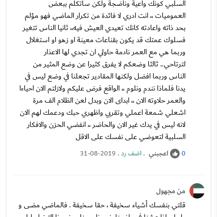
السلبي كونك واعية وناضجة ولكن ساتكلم ببعض
العموميات ،، انت ادري لا فائدة من تكرار الماضي فهو مؤلم
بحد ذاته واعادته كانك تعيدي العيش فيه،، ثانيا الناس تتغير
فسلوك عمتك قد يكون بقناعات معينة او زهو او استغلال
وربما هي مع العمر نادمة حاولي ان تجدي لها الاعذار
لترتاحي.. ثالثا وضعكم لا يفرق كثيرا عن وضع المثير من
الناس وربما افضل ولكنها المقادير تجعلنا في وضع ليس في
يدنا فلماذا نندم ونلوم ،، الواقع فرض عليكم ولازلتم الان احياءا
والعمر حلاوته الان ،، ابداى الان وبدل لعن الظلام الف مرة
اشعلي شمعة اعملي وتقربي واظهري حبك ودعمك لهم الان
لانه ليس في يدك غير الان والحاضر ،، انفضي الحزن والافكار
السلبية لتعوضي على نفسك على الاقل
اعجبني
.
اضف رد
.
31-08-2019
0
من مجهول
قلتي بنفسك أشياء سخيفة ، حقا سخيفة . فالماضي مضى و