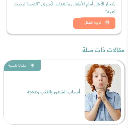
شجار الأهل أمام الأطفال والعنف الأسري "القصة ليست
لعبة"
شاهد الان
تربية الطفل
مقالات ذات صلة
قضايا نفسية
أسباب الشعور بالذنب وعلاجه