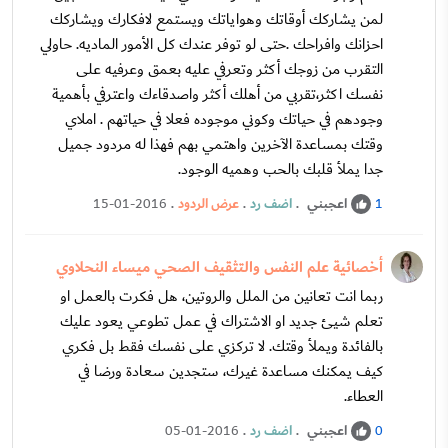
لمن يشاركك أوقاتك وهواياتك ويستمع لافكارك ويشاركك
احزانك وافراحك .حتى لو توفر عندك كل الأمور الماديه. حاولي
التقرب من زوجك أكثر وتعرفي عليه بعمق وعرفيه على
نفسك اكثر،تقربي من أهلك أكثر واصدقاءك واعترفي بأهمية
وجودهم في حياتك وكوني موجوده فعلا في حياتهم . املاي
وقتك بمساعدة الآخرين واهتمي بهم فهذا له مردود جميل
جدا يملأ قلبك بالحب وهميه الوجود.
اعجبني
.
اضف رد
.
عرض الردود
.
15-01-2016
1
أخصائية علم النفس والتثقيف الصحي ميساء النحلاوي
ربما انت تعانين من الملل والروتين، هل فكرت بالعمل او
تعلم شيئ جديد او الاشتراك في عمل تطوعي يعود عليك
بالفائدة ويملأ وقتك. لا تركزي على نفسك فقط بل فكري
كيف يمكنك مساعدة غيرك، ستجدين سعادة ورضا في
العطاء.
اعجبني
.
اضف رد
.
05-01-2016
0