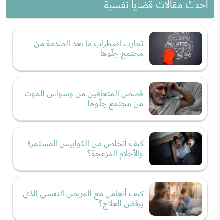
احدث مقالات قضايا نفسية
تجارب اضطراب ما بعد الصدمة من
مجتمع حِلّوها
قصص المتعافين من وسواس الموت
من مجتمع حِلّوها
كيف أتخلص من الكوابيس المستمرة
والأحلام المزعجة؟
كيف أتعامل مع المريض النفسي الذي
يرفض العلاج؟