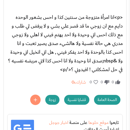
<p>انا امرأة متزوجة من سنتين كذا و احس بشعور الوحده
دايم مع ان زوجي ما قد قصر علي بشي و لا يرفض لي طلب و
مع ذلك احس اني وحيدة ولا احد يهتم فيني لا اهلي ولا زوجي
مدري هي حالة نفسية ولا هالشيء صدق يصير تعبت و انا
احس كذا بالوحدة ولا احد يفكر فيني , هل اني اتخيل اني وحيدة
ولا &nbsp;صدق انا وحيدة ولا انا احس كذا لاني مريضه نفسيه ؟
في حل لمشكلتي ! افيدوني ؟</p>
شارك
0
0
0
الصحة العامة
قضايا نفسية
زوجة
تابعوا
موقع حلوها
على منصة
اخبار جوجل
لقراءة أحدث المقالات