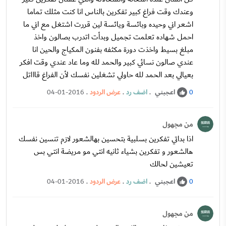
وعندك وقت فراغ كبير تفكرين بالناس انا كنت مثلك تماما
اشعر اني وحيده وبائسة ويائسة لين قررت اشتغل مع اني ما
احمل شهاده تعلمت تجميل وبدأت اتدرب بصالون واخذ
مبلغ بسيط واخذت دورة مكثفه بفنون المكياج والحين انا
عندي صالون نسائي كبير والحمد لله وما عاد عندي وقت افكر
بعيالي بعد الحمد لله حاولي تشغلين نفسك لأن الفراغ قاااتل
اعجبني
.
اضف رد
.
عرض الردود
.
04-01-2016
0
من مجهول
اذا بداتي تفكرين بسلبية بتحسين بهالشعور لازم تنسين نفسك
هالشعور و تفكرين بشياء ثانيه انتي مو مريضة انتي بس
تعيشين لحالك
اعجبني
.
اضف رد
.
عرض الردود
.
04-01-2016
0
من مجهول