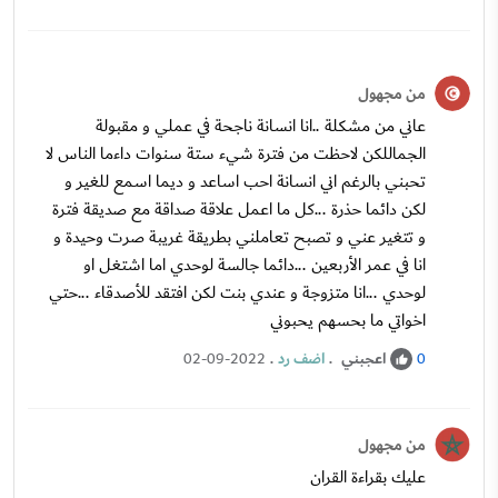
من مجهول
عاني من مشكلة ..انا انسانة ناجحة في عملي و مقبولة
الجماللكن لاحظت من فترة شيء ستة سنوات داءما الناس لا
تحبني بالرغم اني انسانة احب اساعد و ديما اسمع للغير و
لكن دائما حذرة ...كل ما اعمل علاقة صداقة مع صديقة فترة
و تتغير عني و تصبح تعاملني بطريقة غريبة صرت وحيدة و
انا في عمر الأربعين ...دائما جالسة لوحدي اما اشتغل او
لوحدي ...انا متزوجة و عندي بنت لكن افتقد للأصدقاء ...حتي
اخواتي ما بحسهم يحبوني
اعجبني
.
اضف رد
.
02-09-2022
0
من مجهول
عليك بقراءة القران