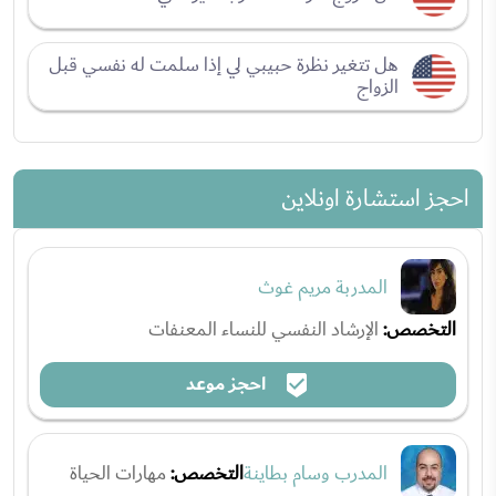
هل تتغير نظرة حبيبي لي إذا سلمت له نفسي قبل
الزواج
احجز استشارة اونلاين
المدربة مريم غوث
التخصص:
الإرشاد النفسي للنساء المعنفات
احجز موعد
المدرب وسام بطاينة
التخصص:
مهارات الحياة