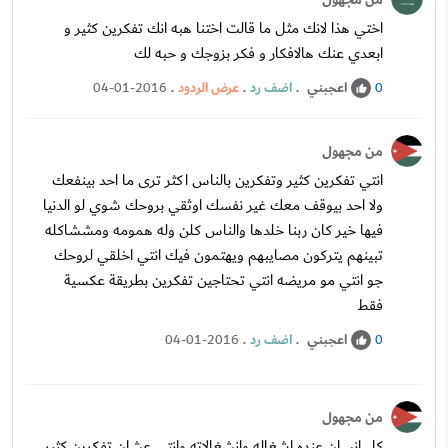
اختي هذا لانك مثل ما قالت اختنا هبه انك تفكرين كثير و
ابعدي عنك هالافكار و فكر بزوجك و حبه لك
اعجبني
.
اضف رد
.
عرض الردود
.
04-01-2016
0
من مجهول
انتي تفكرين كثير وتفكرين بالناس اكثر ترى ما احد بينفعك
ولا احد بيوقف معك غير نفسك اوثقي بروحك شوي لو الدنيا
فيها خير كان ربنا خلدها والناس كلن وله همومه ومششاكله
تبينهم يتركون مصايبهم ويهتمون فيك انتي اخلقي لروحك
جو انتي مو مريضه انتي تحتاجين تفكرين بطريقة عكسية
فقط
اعجبني
.
اضف رد
.
04-01-2016
0
من مجهول
كل انسان عنده اشغاله وانشغالاته وانتي عشان تفكرين كثير