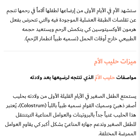
ستشهد الأم في الأيام الأولى من إرضاعها لطفلها آلاماً في رحمها تنجم
عن تقلصات الطبقة العضلية الموجودة فيه والتي تتحرض بفعل
هرمون الأوكسيتوسين كي ينكمش الرحم ويستعيد حجمه
الطبيعي خارج أوقات الحمل (نسميه طبياً انطمار الرّحم).
ميزات حليب الأم
مواصفات
حليب الأمّ
الذي تنتجه لرضيعها بعد ولادته
يستمتع الطفل الصغير في الأيام القليلة الأولى من ولادته بحليب
أصفر ذهبيّ وسميك القوام نسميه طبياً باللبأ (Colostrum)، يُعتبر
هذا الحليب غنياً جداً بالبروتينات والعوامل المناعية التيتنتقل
للطفل الصغير وتدعم جهازه المناعيّ بشكل أكبر كي يقاوم العوامل
الممرضة المختلفة.