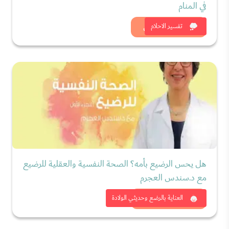
في المنام
شاهد الان
تفسير الاحلام
هل يحس الرضيع بأمه؟ الصحة النفسية والعقلية للرضيع
مع د.سندس العجرم
شاهد الان
العناية بالرضع وحديثي الولادة