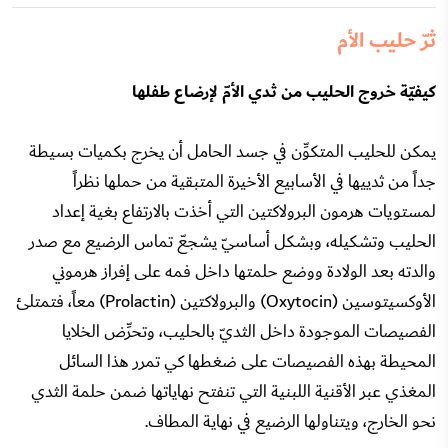
ثرّ حليب الأم
كيفيّة خروج الحليب من ثدي الأمّ لإرضاع طفلها
يمكن للحليب المتكوِّن في جسد الحامل أن يخرج بكميات بسيطة
جداً من ثدييها في الأسابيع الأخيرة المتبقية من حملها نظراً
لمستويات هرمون البرولاكتين التي أخذت بالارتفاع بغية إعداد
الحليب وتشكيله، وبشكل أساسيّ يشجعّ تماس الرضيع مع صدر
والدته بعد الولادة ووضع حلمتها داخل فمه على إفراز هرموني
الأوكسيتوسين (Oxytocin) والبرولاكتين (Prolactin) معاً، فتمتلئ
الفصيصات الموجودة داخل الثديّ بالحليب، وتحرِّض الخلايا
المحيطة بهذه الفصيصات على ضغطها كي تمرر هذا السائل
المغذي عبر الأقنية اللبنية التي تنفتح نهاياتها ضمن حلمة الثدي
نحو الخارج، ويتناولها الرضيع في نهاية المطاف.