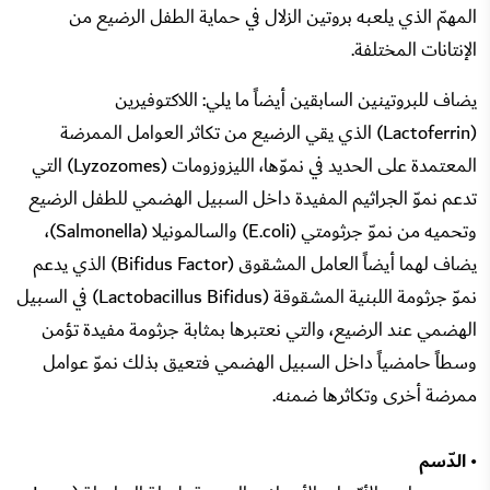
المهمّ الذي يلعبه بروتين الزلال في حماية الطفل الرضيع من
الإنتانات المختلفة.
يضاف للبروتينين السابقين أيضاً ما يلي: اللاكتوفيرين
(Lactoferrin) الذي يقي الرضيع من تكاثر العوامل الممرضة
المعتمدة على الحديد في نموّها، الليزوزومات (Lyzozomes) التي
تدعم نموّ الجراثيم المفيدة داخل السبيل الهضمي للطفل الرضيع
وتحميه من نموّ جرثومتي (E.coli) والسالمونيلا (Salmonella)،
يضاف لهما أيضاً العامل المشقوق (Bifidus Factor) الذي يدعم
نموّ جرثومة اللبنية المشقوقة (Lactobacillus Bifidus) في السبيل
الهضمي عند الرضيع، والتي نعتبرها بمثابة جرثومة مفيدة تؤمن
وسطاً حامضياً داخل السبيل الهضمي فتعيق بذلك نموّ عوامل
ممرضة أخرى وتكاثرها ضمنه.
• الدّسم