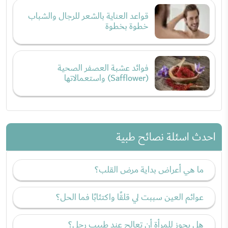
قواعد العناية بالشعر للرجال والشباب
خطوة بخطوة
فوائد عشبة العصفر الصحية
(Safflower) واستعمالاتها
احدث اسئلة نصائح طبية
ما هي أعراض بداية مرض القلب؟
عوائم العين سببت لي قلقًا واكتئابًا فما الحل؟
هل يجوز للمرأة أن تعالج عند طبيب رجل؟