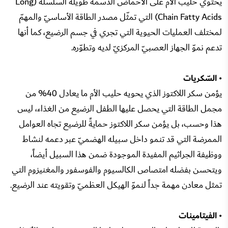
يحتوي حليب الأمّ على الأحماض الدسمة طويلة السلسلة (Long
Chain Fatty Acids) التي تمثّل مصدر الطاقة الأساسيّ والمهمّ
لمختلف العمليات الحيوية التي تجري في جسم الرضيع، كما أنها
تدعم نموّ الجهاز العصبيّ المركزيّ لديه وتطوّره.
• السّكريات
يؤمن سكر اللاكتوز الذي يحويه حليب الأم ما يعادل 40% من
مجمل الطاقة التي يحصل عليها الطفل الرضيع من الغذاء، ليس
هذا وحسب، بل يؤمن سكر اللاكتوز حمايةً للرضيع تجاه العوامل
الممرضة التي قد تنمو داخل سبيله الهضميّ عبر دعمه لنشاط
ووظيفة الجراثيم المفيدة الموجودة ضمن هذا السبيل أيضاً،
ويتحسن بفضله امتصاص الكالسيوم والفوسفور والمغنيزوم التي
تمثل معادن مهمة جداً لنموّ الهيكل العظميّ وتقويته عند الرضيع.
• الفيتامينات