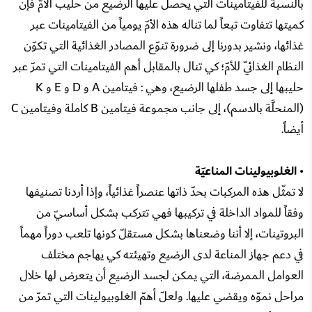
بالنسبة للفيتامينات التي يحصل عليها الرضيع من حليب الأمّ فإن
كميتها تتفاوت تبعاً لما تناله هذه الأمّ يومياً من الفيتامينات عبر
غذائها، ونشير بدورنا إلى ضرورة تنوّع المصادر الغذائية التي تكوّن
النظام الغذائيّ للأمّ؛ كي تنال بالمقابل أهم الفيتامينات التي تمرّ عبر
حليبها إلى جسد طفلها الرضيع، وهي : فيتامين A و D و E و K
(المنحلَّة بالدسم)، إلى جانب مجموعة فيتامين B كاملة وفيتامين C
أيضاً.
• الغلوبيولينات المناعيّة
لا تمثّل هذه المركبات بحدّ ذاتها عنصراً غذائياً، وإذا أردنا تصنيفها
وفقاً للمواد الداخلة في تركيبها فهي تتركب بشكل أساسيّ من
البروتينات، إلا أننا وضعناها بشكل مستقلّ كونها تلعب دوراً مهماً
في دعم جهاز المناعة لدى الرضيع وتهيئته كي يهاجم مختلف
العوامل الممرضة، التي يمكن لجسد الرضيع أن يتعرض لها خلال
مراحل نموّه ويقضي عليها. ولعلّ أهمّ الغلوبيولينات التي تمرّ من