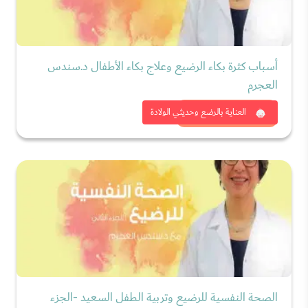
أسباب كثرة بكاء الرضيع وعلاج بكاء الأطفال د.سندس
العجرم
شاهد الان
العناية بالرضع وحديثي الولادة
الصحة النفسية للرضيع وتربية الطفل السعيد -الجزء