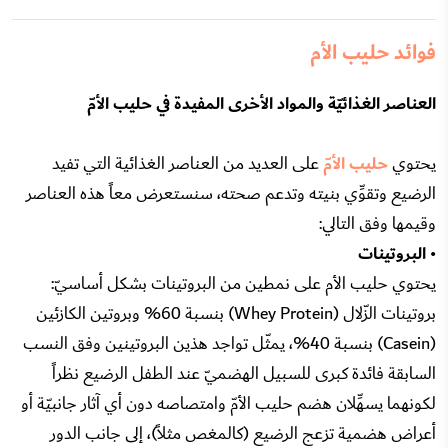
فوائد حليب الأم
العناصر الغذائيّة والمواد الأخرى المفيدة في حليب الأمّ
يحتوي
حليب الأمّ
على العديد من العناصر الغذائية التي تفيد
الرضيع وتقوِّي بنيته وتدعم صحته، سنستعرض معاً هذه العناصر
وقيمها وفق التالي:
• البروتينات
يحتوي حليب الأم على نمطين من البروتينات بشكل أساسيّ:
بروتينات الزّلال (Whey Protein) بنسبة 60% وبروتين الكازئين
(Casein) بنسبة 40%، يمثّل تواجد هذين البروتينين وفق النسب
السابقة فائدة كبرى للسبيل الهضميّ عند الطفل الرضيع نظراً
لكونهما يسهِّلان هضم حليب الأمّ وامتصاصه دون أي آثار جانبيّة أو
أعراض هضمية تزعج الرضيع (كالمغص مثلاً)، إلى جانب الدور