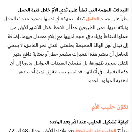
التبدلات المهمة التي تطرأ على ثدي الأمّ خلال فترة الحمل
يطرأ على جسد
الحامل
تبدلات مهمّة في ثدييها بمجرد حدوث الحمل
وثباته لديها، فمن الطبيعيّ جداً أن تلاحظ خلال الأشهر الأولى من
حملها انتفاخاً وزيادة في حجم ثدييها مع إيلام معتدل فيهما، إضافة
إلى تبدل لون الهالة المحيطة بحلمتي الثدي نحو الغامق، لا ينبغي
للحامل أن تعتبر هذه التغيرات مشعر خطر أو بمثابة دافع مثير
للقلق بمجرد ظهورها، بل نطمئن السيدات الحوامل بدورنا إلى أن
هذه التغيرات في أثدائهن قد تشير ببساطة إلى تهيؤ أجسادهن
لتغذية المولود الجديد.
تكوّن حليب الأم
كيفيّة تشكيل الحليب عند الأم بعد الولادة
يبدأ ثرّ
الحليب عند المرضعة
بعد ولادتها الأولى بحوالي 48 إلى 72