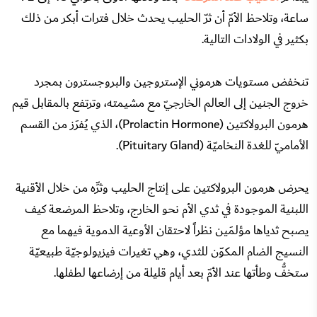
ساعة، وتلاحظ الأمّ أن ثرّ الحليب يحدث خلال فترات أبكر من ذلك
بكثير في الولادات التالية.
تنخفض مستويات هرموني الإستروجين والبروجسترون بمجرد
خروج الجنين إلى العالم الخارجيّ مع مشيمته، وترتفع بالمقابل قيم
هرمون البرولاكتين (Prolactin Hormone)، الذي يُفرَز من القسم
الأماميّ للغدة النخاميّة (Pituitary Gland).
يحرض هرمون البرولاكتين على إنتاج الحليب وثرِّه من خلال الأقنية
اللبنية الموجودة في ثدي الأم نحو الخارج، وتلاحظ المرضعة كيف
يصبح ثدياها مؤلمَين نظراً لاحتقان الأوعية الدموية فيهما مع
النسيج الضام المكوّن للثدي، وهي تغيرات فيزيولوجيّة طبيعيّة
ستخفُّ وطأتها عند الأمّ بعد أيام قليلة من إرضاعها لطفلها.