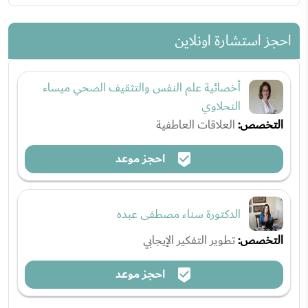
احجز استشارة اونلاين
أخصائية علم النفس والتثقيف الصحي ميساء
النحلاوي
التخصص:
العلاقات العاطفية
احجز موعد
الدكتورة سناء مصطفى عبده
التخصص:
تطوير التفكير الإيجابي
احجز موعد