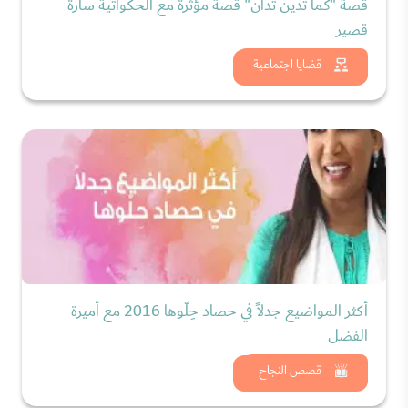
قصة "كما تدين تدان" قصة مؤثرة مع الحكواتية سارة
قصير
شاهد الان
قضايا اجتماعية
أكثر المواضيع جدلاً في حصاد حِلّوها 2016 مع أميرة
الفضل
شاهد الان
قصص النجاح