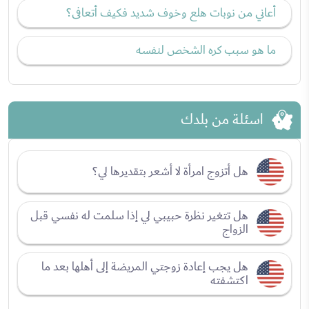
أعاني من نوبات هلع وخوف شديد فكيف أتعافى؟
ما هو سبب كره الشخص لنفسه
اسئلة من بلدك
هل أتزوج امرأة لا أشعر بتقديرها لي؟
هل تتغير نظرة حبيبي لي إذا سلمت له نفسي قبل
الزواج
هل يجب إعادة زوجتي المريضة إلى أهلها بعد ما
اكتشفته