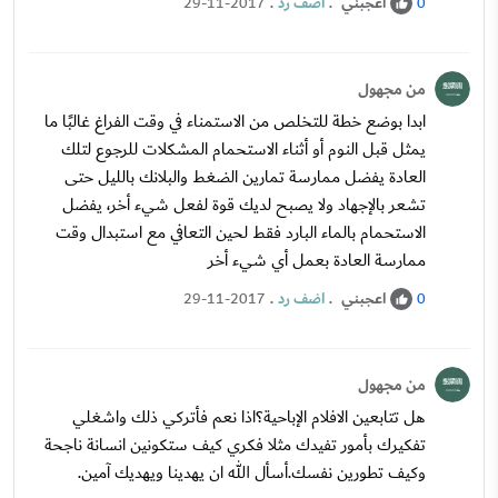
اعجبني
.
اضف رد
.
29-11-2017
0
من مجهول
ابدا بوضع خطة للتخلص من الاستمناء في وقت الفراغ غالبًا ما
يمثل قبل النوم أو أثناء الاستحمام المشكلات للرجوع لتلك
العادة يفضل ممارسة تمارين الضغط والبلانك بالليل حتى
تشعر بالإجهاد ولا يصبح لديك قوة لفعل شيء أخر، يفضل
الاستحمام بالماء البارد فقط لحين التعافي مع استبدال وقت
ممارسة العادة بعمل أي شيء أخر
اعجبني
.
اضف رد
.
29-11-2017
0
من مجهول
هل تتابعين الافلام الإباحية؟اذا نعم فأتركي ذلك واشغلي
تفكيرك بأمور تفيدك مثلا فكري كيف ستكونين انسانة ناجحة
وكيف تطورين نفسك.أسأل الله ان يهدينا ويهديك آمين.