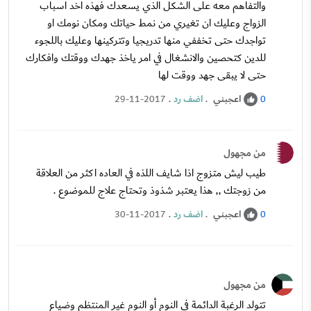
والتفاهم معه على الشكل الذي يسعدك فهذه اخد اسباب
الزواج وعليك ان تغيري من نمط حياتك ومكان نومك او
تواجدك حتى تخففي منها تدريجيا وتتركينها وعليك باللجوء
للدين كتحصين والانشغال في امر ياخذ جهدك ووقتك وافكارك
حتى لا يبقى جهد ووقت لها
اعجبني
.
اضف رد
.
29-11-2017
0
من مجهول
طيب ليش متزوج اذا شايف اللذه في العاده اكثر من العلاقة
من زوجتك ,, هذا يعتبر شذوذ وتحتاج علاج للموضوع .
اعجبني
.
اضف رد
.
30-11-2017
0
من مجهول
تتولد الرغبة الدائمة في النوم أو النوم غير المنتظم وضياع