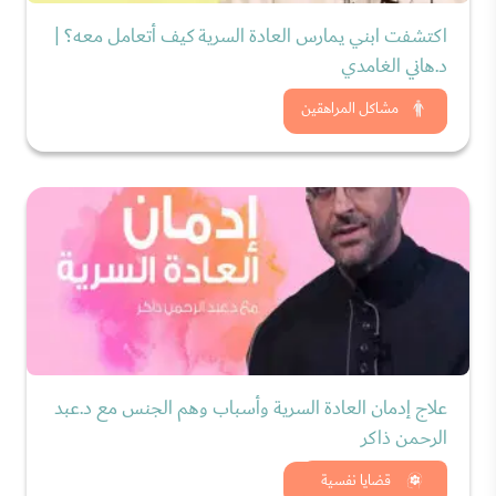
اكتشفت ابني يمارس العادة السرية كيف أتعامل معه؟ |
د.هاني الغامدي
شاهد الان
مشاكل المراهقين
علاج إدمان العادة السرية وأسباب وهم الجنس مع د.عبد
الرحمن ذاكر
شاهد الان
قضايا نفسية