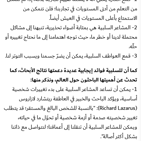
من التعلم من أدنى المستويات في تجاربنا؛ فلن نتمكن من
الاستمتاع بأعلى المستويات في العيش أيضاً.
2- المشاعر السلبية هي بمثابة أضواء تحذيرية، تنبهنا إلى مشاكل
محتملة لدينا أو خطر ما، حيث توجه اهتمامنا إلى ما نحتاج تغييره أو
حلّه.
3- قمع العواطف السلبية، يمكن أن يضرّ جسمنا ويسبب التوتر لنا.
كما أن للسلبية فوائد إيجابية عديدة دعمتها نتائج الأبحاث، كما
تحدث عن أهميتها الباحثون حول العالم، ونذكر منها:
1- يمكن أن تساعد المشاعر السلبية على بدء تغييرات شخصية
أساسية، ويؤكد الباحث والخبير في العاطفة ريتشارد لازاروس
(Richard Lazarus): "بالنسبة للشخص البالغ والمستقر؛ قد يتطلب
تغيير شخصيته صدمة أو أزمة شخصية أو تحوّل ما في حياته،
ويمكن للمشاعر السلبية أن تنقلنا إلى أعماقنا؛ لنتواصل مع ذاتنا
بشكل أكثر أصالة".