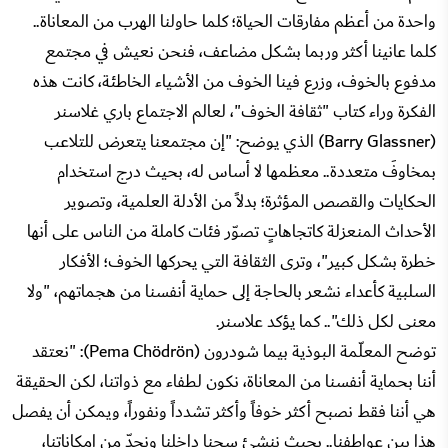
واحدة من أعظم مفارقات الحياة؛ كلما حاولنا الهرب من المعاناة..
كلما عانينا أكثر وربما بشكل مضاعف، فنحن نعيش في مجتمع
مدفوع بالخوف، وزرع فينا الخوف من الأشياء الخاطئة، كانت هذه
الفكرة وراء كتاب "ثقافة الخوف"، لعالم الاجتماع باري غلاسنر
(Barry Glassner) الذي يوضح: "إن مجتمعنا يتعرض للتلاعب
بمخاوفَ متعددة.. معظمها لا أساس له، بحيث درج استخدام
الحكايات والقصص المؤثرة؛ بدلاً من الأدلة العلمية، وتصوير
الأحداث المنعزلة كاتجاهاتٍ تصوّر فئات كاملة من الناس على أنها
خطرة بشكل كبير"، وترى الثقافة التي يحركها الخوف؛ الأفكار
السلبية كأعداء نشعر بالحاجة إلى حماية أنفسنا من هجماتهم، "ولا
معنى لكل ذلك".. كما يؤكد علاسنر.
توضح المعلّمة البوذية بيما شودرون (Pema Chödrön): "نعتقد
أننا بحماية أنفسنا من المعاناة، نكون لطفاء مع ذواتنا، لكن الحقيقة
هي أننا فقط نصبح أكثر خوفاً وأكثر تشدداً ونفوراً، ويمكن أن يفصل
هذا بين عواطفنا.. بحيث ننشئ سجنا داخلنا ونحدّ من إمكاناتنا،