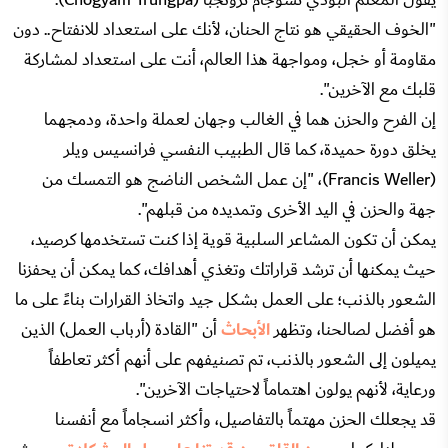
"الخوف الحقيقي هو نتاج الحنان، لأنك على استعداد للانفتاح.. دون
مقاومة أو خجل، ومواجهة هذا العالم، أنت على استعداد لمشاركة
قلبك مع الآخرين".
إن الفرح والحزن هما في الغالب وجهان لعملة واحدة، ودمجهما
يخلق دورة حميدة، كما قال الطبيب النفسي فرانسيس ويلر
(Francis Weller)، "إن عمل الشخص الناضج هو التمسك من
جهة والحزن في اليد الأخرى وتمديده من قبلهم".
يمكن أن تكون المشاعر السلبية قوية إذا كنت تستخدمها كرصيد،
حيث يمكنها أن ترشد قراراتك وتغذي أهدافك، كما يمكن أن يحفزنا
الشعور بالذنب؛ على العمل بشكل جيد واتخاذ القرارات بناءً على ما
هو أفضل لصالحنا، وتظهر
الأبحاث
أن "القادة (أرباب العمل) الذين
يميلون إلى الشعور بالذنب، تم تصنيفهم على أنهم أكثر تعاطفاً
ورعاية، لأنهم يولون اهتماماً لاحتياجات الآخرين".
قد يجعلك الحزن مهتماً بالتفاصيل، وأكثر انسجاماً مع أنفسنا