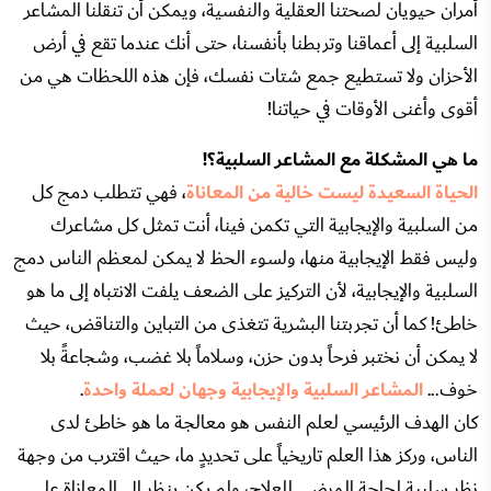
أمران حيويان لصحتنا العقلية والنفسية، ويمكن أن تنقلنا المشاعر
السلبية إلى أعماقنا وتربطنا بأنفسنا، حتى أنك عندما تقع في أرض
الأحزان ولا تستطيع جمع شتات نفسك، فإن هذه اللحظات هي من
أقوى وأغنى الأوقات في حياتنا!
ما هي المشكلة مع المشاعر السلبية؟!
الحياة السعيدة ليست خالية من المعاناة
، فهي تتطلب دمج كل
من السلبية والإيجابية التي تكمن فينا، أنت تمثل كل مشاعرك
وليس فقط الإيجابية منها، ولسوء الحظ لا يمكن لمعظم الناس دمج
السلبية والإيجابية، لأن التركيز على الضعف يلفت الانتباه إلى ما هو
خاطئ! كما أن تجربتنا البشرية تتغذى من التباين والتناقض، حيث
لا يمكن أن نختبر فرحاً بدون حزن، وسلاماً بلا غضب، وشجاعةً بلا
خوف...
المشاعر السلبية والإيجابية وجهان لعملة واحدة
.
كان الهدف الرئيسي لعلم النفس هو معالجة ما هو خاطئ لدى
الناس، وركز هذا العلم تاريخياً على تحديدٍ ما، حيث اقترب من وجهة
نظر سلبية لحاجة المرضى للعلاج، ولم يكن ينظر إلى المعاناة على