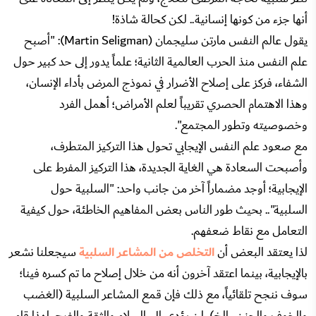
أنها جزء من كونها إنسانية.. لكن كحالة شاذة!
يقول عالم النفس مارتن سليجمان (Martin Seligman): "أصبح
علم النفس منذ الحرب العالمية الثانية؛ علماً يدور إلى حد كبير حول
الشفاء، فركز على إصلاح الأضرار في نموذج المرض بأداء الإنسان،
وهذا الاهتمام الحصري تقريباً لعلم الأمراض؛ أهمل الفرد
وخصوصيته وتطور المجتمع".
مع صعود علم النفس الإيجابي تحول هذا التركيز المتطرف،
وأصبحت السعادة هي الغاية الجديدة، هذا التركيز المفرط على
الإيجابية؛ أوجد مضماراً آخر من جانب واحد: "السلبية حول
السلبية".. بحيث طور الناس بعض المفاهيم الخاطئة، حول كيفية
التعامل مع نقاط ضعفهم.
لذا يعتقد البعض أن
التخلص من المشاعر السلبية
سيجعلنا نشعر
بالإيجابية، بينما اعتقد آخرون أنه من خلال إصلاح ما تم كسره فينا؛
سوف ننجح تلقائياً، مع ذلك فإن قمع المشاعر السلبية (الغضب
والخوف والحزن.. الخ)، لن يؤدي إلى السلام والثقة والفرح، لهذا قام