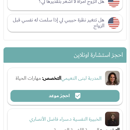
هل أتزوج امرأة لا أشعر بتقديرها لي؟
هل تتغير نظرة حبيبي لي إذا سلمت له نفسي قبل
الزواج
احجز استشارة اونلاين
المدربة لبنى النعيمي
التخصص:
مهارات الحياة
احجز موعد
الخبيرة النفسية د.سراء فاضل الأنصاري