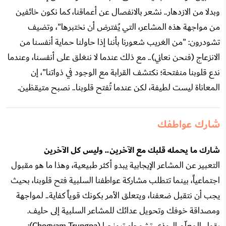
وبدلا من الازدهار.. نشعر بالانفصال عن أعماقنا، كما نكون خائفين
من مواجهة هذه المشاعر، التي يُفترض أن نختبرها"، وتضيف
تشودرون: "من الغريب شعورنا بأننا إذا حاولنا حماية أنفسنا من
الانزعاج (فنحن نعاني).. مع ذلك عندما لا ننغلق على أنفسنا، وعندما
ندع قلوبنا منفتحة؛ نكتشف القرابة مع الوجود في ذواتنا"، إن
المعاناة ليست لطيفة، لكن عندما تُفتح قلوبنا.. نصبح متيقظين.
شارك عواطفك
شارك ما يحمله قلبك مع الآخرين.. وليس كل الآخرين
التعبير عن المشاعر الإيجابية يبدو أكثر طبيعية، وهذا ما هو مقبول
اجتماعياً، بينما تتطلب مشاركة عواطفنا السلبية فتح قلوبنا، بحيث
يجب أن نتقبل ضعفنا، ويتعلق الأمر بكونك قوياً كفاية.. لمواجهة
ومصداقة خوفك وتحويل عدائك للمشاعر السلبية إلى حليف.
يقول المعلّم البوذي تشوجام ترونجبا (Chogyam Trungpa):