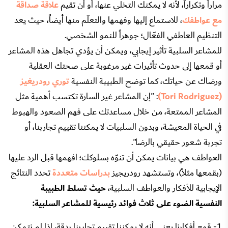
مراراً وتكراراً، لأنه لا يمكنك التخلي عنها، أو أن تقيم
علاقة صداقة
مع عواطفك
، للاستماع إليها وفهمها والتعلّم منها أيضاً، حيث يعد
التنظيم العاطفي الفعّال؛ جوهراً للنمو الشخصي.
للمشاعر السلبية تأثير إيجابي، ويمكن أن يؤدي تجاهل هذه المشاعر
أو قمعها إلى حدوث تأثيرات غير مرغوبة على صحتك العقلية
ورضاك عن حياتك، كما توضح الطبيبة النفسية
توري رودريغيز
(Tori Rodriguez)
: "إن المشاعر غير السارة تكتسب أهمية مثل
المشاعر الممتعة، من خلال مساعدتك على فهم الصعود والهبوط
في الحياة المعيشة، وبدون السلبيات لا يمكننا تقييم تجاربنا، أو
تجربة شعور حقيقي بالرضا".
العواطف هي بيانات يمكن أن تنوّه بسلوكك؛ افهمها قبل الرد عليها
(بقمعها مثلاً)، وتستشهد رودريجيز
بدراسات متعددة
تحدد النتائج
الإيجابية للأفكار والعواطف السلبية،
حيث تسلط الطبيبة
النفسية الضوء على ثلاث فوائد رئيسية للمشاعر السلبية:
1- قمع أفكارنا يعني أنه لا يمكننا تقييم تجاربنا بدقة، إذا لم نتمكن