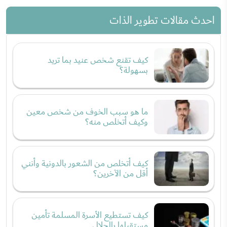
احدث مقالات تطوير الذات
كيف تقنع شخص عنيد بما تريد
بسهولة؟
ما هو سبب الخوف من شخص معين
وكيف أتخلص منه؟
كيف أتخلص من الشعور بالدونية وأنني
أقل من الآخرين؟
كيف تستطيع الأسرة المسلمة تأمين
مستقبلها بالحلال