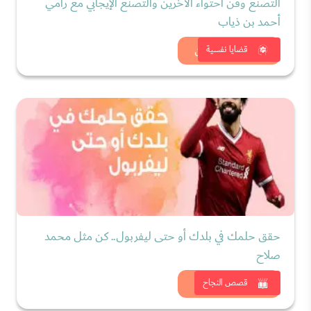
التصنع وفن احتواء الآخرين والتصنع الإيجابي مع رامي
أحمد بن ذياب
شاهد الان
قضايا نفسية
حقق حلمك في بلدك أو حتى ليفربول.. كن مثل محمد
صلاح
شاهد الان
قصص النجاح