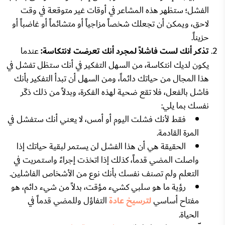
الفشل؛ ستظهر هذه المشاعر في أوقات غير متوقعة في وقت
لاحق، ويمكن أن تجعلك شخصاً مزاجياً أو متشائماً أو غاضباً أو
حزيناً.
تذكر أنك لست فاشلاً لمجرد أنك تعرضت لانتكاسة:
عندما
يكون لديك انتكاسة، من السهل التفكير في أنك ستظل تفشل في
هذا المجال من حياتك دائماً، ومن السهل أن تبدأ التفكير بأنك
فاشل بالفعل، فلا تقع ضحية لهذه الفكرة، وبدلاً من ذلك ذكّر
نفسك بما يلي:
فقط لأنك فشلت اليوم أو أمس، لا يعني أنك ستفشل في
المرة القادمة.
الحقيقة هي أن هذا الفشل لن يستمر لبقية حياتك إذا
واصلت المضي قدماً، كذلك إذا اتخذت إجراءً واستمريت في
التعلم ولم تصنف نفسك بأنك نوع من الأشخاص الفاشلين.
رؤية ما هو سلبي كشيء مؤقت، بدلاً من شيء دائم، هو
مفتاح أساسي
لترسيخ عادة
التفاؤل وللمضي قدماً في
الحياة.