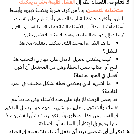
تعلّم من الفشل:
انظر إلى
الفشل كقيمة وشيء يمكنك
استخدامه للتحسن
، بدلاً من كونه ضربة ونكسة كبيرة، وأبسط
الطرق وأكثرها فائدة للقيام بذلك، هي أن تطرح على نفسك
أسئلة أفضل، بدلاً من الأسئلة الشائعة لحالات الفشل، والتي
ترسلك إلى دوامة السلبية، وهذه الأسئلة الأفضل مثل:
ما هو الشيء الوحيد الذي يمكنني تعلمه من هذا
الفشل؟
كيف يمكنني تعديل العمل على مهاراتي؛ لتجنب هذا
الفخ أو ارتكاب نفس الخطأ، وهل من المحتمل أن أكون
أفضل في المرة القادمة؟
ما الشيء الذي يمكنني فعله بشكل مختلف في المرة
القادمة؟
خذ بعض الوقت للإجابة على هذه الأسئلة وكن صادقاً مع
نفسك وأنت تجيب عليها، والشيء المهم هو البدء في التفكير
في الفشل من هذا المنظور، وأن تكون بناءً بشأن الفشل؛ بدلاً
من الوقوع في الإنكار أو السلبية أو اللامبالاة.
تذكر أن أي شخص يريد أن يفعل أشياء ذات قيمة في الحياة..