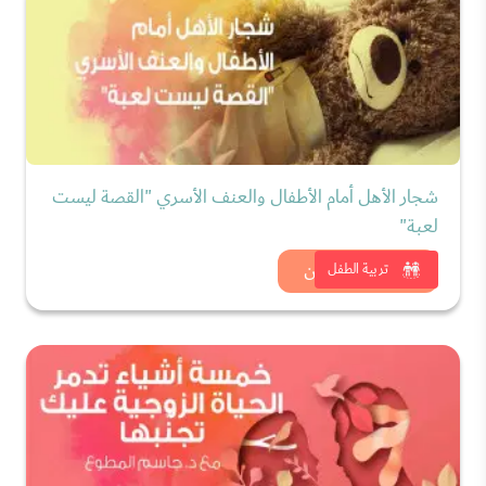
شجار الأهل أمام الأطفال والعنف الأسري "القصة ليست
لعبة"
شاهد الان
تربية الطفل