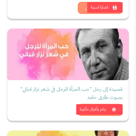
شاهد الان
قضايا اسرية
قصيدة إلى رجل "حب المرأة للرجل في شعر نزار قباني"
بصوت طارق حامد
شاهد الان
حِكم وأقوال مأثورة