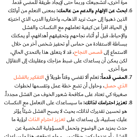
مرة أخرى، لتشجيعك وربما حتى لإيجاد طريقة للمضي قدماً.
ابحث عن الإلهام والدعم من عالمك:
بمعنى التعلم من أولئك
الذين ذهبوا إلى حيث تريد الذهاب، واختاروا الدرب الذي اخترته
في الحياة، اقرأ عن كيفية تعاملهم مع النكسات والفشل
والإحباط، قبل أو أثناء نجاحهم وتحقيقهم أهدافهم، أو يمكنك
ببساطة الاستفادة من حماس أو تحفيز شخص آخر من خلال
الاستماع إلى
قصص النجاح
، قد لا يتعلق هذا بالتحدي الحالي،
لكن يمكن أن يساعدك على ضبط مزاجك وعقليتك إلى التفاؤل
مرة أخرى.
المضي قدماً:
تعلم ألا تقضي وقتاً طويلاً في
التفكير بالفشل
الذي حصل
، وحاول أن تضع خطة عمل وتقسمها لخطوات
صغيرة؛ كي تعتاد على مكافحة شعور الخوف من الفشل مجدداً.
تعزيز احترامك لذاتك:
ما سيساعدك على التعامل مع النكسات
هو تحسين تقديرك لذاتك، بحيث لا يصبح الفشل شيئاً يؤثر
عليك بسلبية، بل يساعدك على
تعزيز احترام الذات
لرؤية ما
حدث بمزيد من الوضوح وتحمل المسؤولية الشخصية عن
الفشل، أو عندما يكون حظك سيء ولم تتوقعه، هذا ما يساعدك