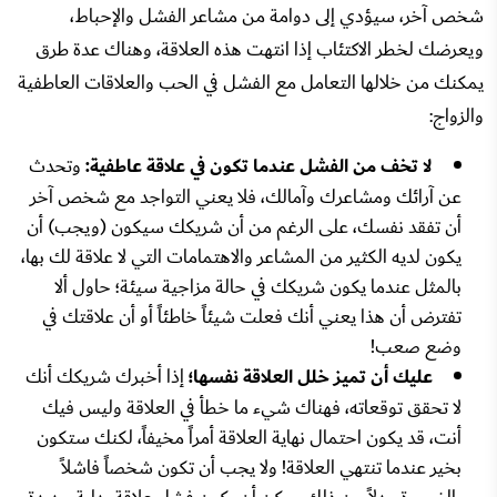
شخص آخر، سيؤدي إلى دوامة من مشاعر الفشل والإحباط،
ويعرضك لخطر الاكتئاب إذا انتهت هذه العلاقة، وهناك عدة طرق
يمكنك من خلالها التعامل مع الفشل في الحب والعلاقات العاطفية
والزواج:
لا تخف من الفشل عندما تكون في علاقة عاطفية:
وتحدث
عن آرائك ومشاعرك وآمالك، فلا يعني التواجد مع شخص آخر
أن تفقد نفسك، على الرغم من أن شريكك سيكون (ويجب) أن
يكون لديه الكثير من المشاعر والاهتمامات التي لا علاقة لك بها،
بالمثل عندما يكون شريكك في حالة مزاجية سيئة؛ حاول ألا
تفترض أن هذا يعني أنك فعلت شيئاً خاطئاً أو أن علاقتك في
وضع صعب!
عليك أن تميز خلل العلاقة نفسها؛
إذا أخبرك شريكك أنك
لا تحقق توقعاته، فهناك شيء ما خطأ في العلاقة وليس فيك
أنت، قد يكون احتمال نهاية العلاقة أمراً مخيفاً، لكنك ستكون
بخير عندما تنتهي العلاقة! ولا يجب أن تكون شخصاً فاشلاً