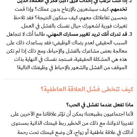
إذا كنت ترغب في إحداث فرق أكبر، فكر في العملاء الذين
تخدمهم
، كيف سيشعرون بالإزعاج بدون عملك؟ وإذا قمت
بتحسين تفاعلاتك معهم، كيف ستكون النتيجة؟ فقد تلاحظ
تغيرات فورية لشعورك حيال نفسك بالفشل في العمل.
قد تدرك أنك تريد تغيير مسارك المهني
، طالما أنك لا تتجاهل
السبب الحقيقي لعدم رضاك الوظيفي؛ فقد يساعدك ذلك على
معالجة بعض مشاعرك بالفشل والإحباط، ومع ذلك إذا لم تكن
هذه هي المشكلة الحقيقية، فستجد نفسك في النهاية بذات
الموقف من الفشل والشعور بالإحباط في وظيفتك التالية!
كيف تتخطى فشل العلاقة العاطفية؟
ماذا تفعل عندما تفشل في الحب؟
لأننا اجتماعيون بطبيعتنا؛ يمكن أن تؤثر علاقاتنا مع الآخرين على
تقديرنا لذواتنا، مع ذلك من الخطير ربط قيمتك الذاتية بمستوى
أدائك في علاقة عاطفية أو زواج، لأن وضع قيمتك تحت رحمة