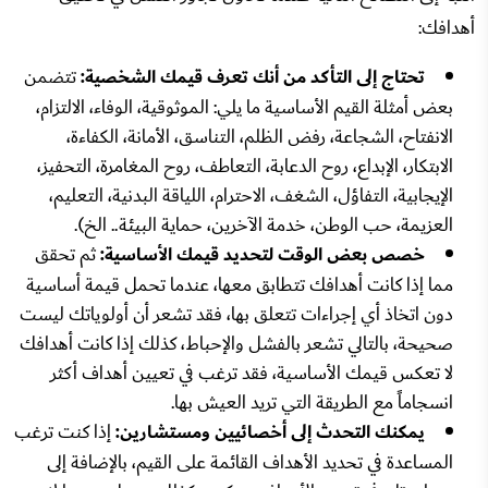
أهدافك:
تحتاج إلى التأكد من أنك تعرف قيمك الشخصية:
تتضمن
بعض أمثلة القيم الأساسية ما يلي: الموثوقية، الوفاء، الالتزام،
الانفتاح، الشجاعة، رفض الظلم، التناسق، الأمانة، الكفاءة،
الابتكار، الإبداع، روح الدعابة، التعاطف، روح المغامرة، التحفيز،
الإيجابية، التفاؤل، الشغف، الاحترام، اللياقة البدنية، التعليم،
العزيمة، حب الوطن، خدمة الآخرين، حماية البيئة.. الخ).
خصص بعض الوقت لتحديد قيمك الأساسية:
ثم تحقق
مما إذا كانت أهدافك تتطابق معها، عندما تحمل قيمة أساسية
دون اتخاذ أي إجراءات تتعلق بها، فقد تشعر أن أولوياتك ليست
صحيحة، بالتالي تشعر بالفشل والإحباط، كذلك إذا كانت أهدافك
لا تعكس قيمك الأساسية، فقد ترغب في تعيين أهداف أكثر
انسجاماً مع الطريقة التي تريد العيش بها.
يمكنك التحدث إلى أخصائيين ومستشارين:
إذا كنت ترغب
المساعدة في تحديد الأهداف القائمة على القيم، بالإضافة إلى