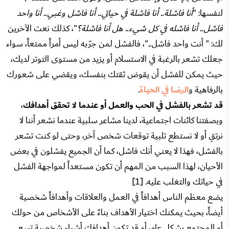
لنفسها: "
أنا فاشلة.. أنا فاشلة في حياتي.. أنا فاشل وغبي.. أنا واحد
فاشل.. أنا فاشله في كل شيء.. هل أنا فاشلة؟
"، كذلك نعت الآخرين
لك: " أنت واحد فاشل.."، فالفشل لمن جرّبه ليس أمراً ممتعاً، سواء
جعلك تشعر بالرغبة في الاستسلام أو يزيد من مستوى التوتر لديك،
حيث يمكن للفشل أن يقوض ثقتك بنفسك، ويقضي على شعورك
بالرفاهية و
الرضا في الحياة
.
قد تشعر بالفشل في الحب والعمل أو عندما لا تحقق أهدافك
،
وبصفتنا كائنات اجتماعية، لدينا مشاعر سلبية عندما نشعر أننا لا
نرتقِ أو لا نستطع تلبية توقعات شخص آخر، وحتى لو كنت تشعر
بالفشل، فهذا لا يعني أنك فاشل، كما أن الجميع يفشلون في بعض
الأحيان، لهذا السبب من المهم أن تكون مستعداً لمواجهة الفشل
في حياتك والتغلب عليه. [1]
يضع معظم الناس أهدافاً في العمل والعلاقات وأهدافاً شخصية
أيضاً، بحيث يمكنك اختيار الأهداف بناءً على الأشخاص من حولك
أو المجتمع بشكل عام، أو قد تكون أهدافك أشياء شخصية تسعى