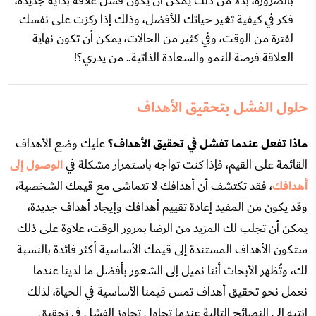
بالضرورة، بدلاً من ذلك يمكن أن يكون فشل علاقة بداية جديدة،
فكر في كيفية تغير حياتك للأفضل، وذلك إذا ركزت على نفسك
لفترة من الوقت، وفي كثير من الحالات، يمكن أن تكون نهاية
العلاقة فرصة للنمو والسعادة الذاتية.. من يدري؟!
حلول الفشل بتحقيق الأهداف
ماذا تفعل عندما تفشل في تحقيق الأهداف؟
عليك وضع الأهداف
القائمة على القيم، فإذا كنت تواجه باستمرار مشكلة في
الوصول إلى
أهدافك
، فقد تكتشف أن أهدافك لا تتماشى مع قيمك الشخصية،
وقد يكون من المفيد إعادة تقييم أهدافك وإيجاد أهداف جديدة،
يمكن أن تجلب لك المزيد من الرضا بمرور الوقت، علاوة على ذلك
ستكون الأهداف المستندة إلى قيمك الأساسية أكثر فائدة بالنسبة
لك، وتُظهر الأبحاث أننا نميل إلى الشعور بأفضل ما لدينا عندما
نعمل نحو تحقيق أهداف تمس قيمنا الأساسية في الحياة، لذلك
انتبه إلى النصائح التالية عندما تحاول تجاوز الفشل في تحقيق