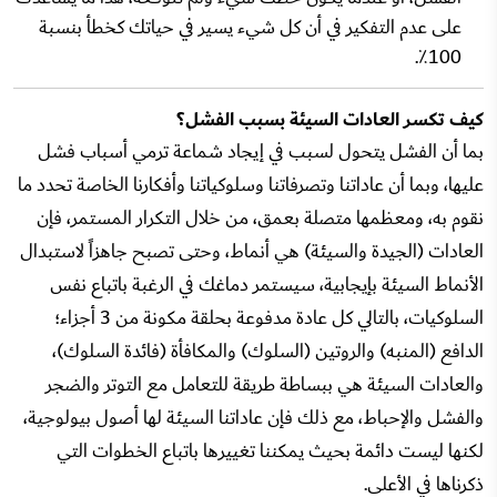
على عدم التفكير في أن كل شيء يسير في حياتك كخطأ بنسبة
100٪.
كيف تكسر العادات السيئة بسبب الفشل؟
بما أن الفشل يتحول لسبب في إيجاد شماعة ترمي أسباب فشل
عليها، وبما أن عاداتنا وتصرفاتنا وسلوكياتنا وأفكارنا الخاصة تحدد ما
نقوم به، ومعظمها متصلة بعمق، من خلال التكرار المستمر، فإن
العادات (الجيدة والسيئة) هي أنماط، وحتى تصبح جاهزاً لاستبدال
الأنماط السيئة بإيجابية، سيستمر دماغك في الرغبة باتباع نفس
السلوكيات، بالتالي كل عادة مدفوعة بحلقة مكونة من 3 أجزاء؛
الدافع (المنبه) والروتين (السلوك) والمكافأة (فائدة السلوك)،
والعادات السيئة هي ببساطة طريقة للتعامل مع التوتر والضجر
والفشل والإحباط، مع ذلك فإن عاداتنا السيئة لها أصول بيولوجية،
لكنها ليست دائمة بحيث يمكننا تغييرها باتباع الخطوات التي
ذكرناها في الأعلى.