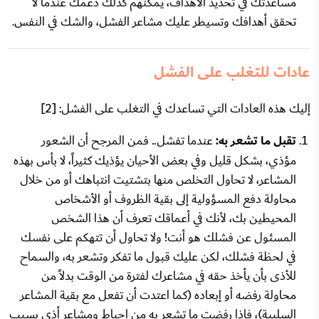
مساعدتك في تحديد الأهداف، يمكنهم كذلك دعمك عندما لا
تحقق أهدافك وتسيطر عليك مشاعر الفشل، والشك في النفس.
عادات للتغلب على الفشل
إليك هذه العادات التي تساعدك في التغلب على الفشل: [2]
تقبل ما تشعر به:
عندما تفشل.. فمن المرجح أن الشعور
مؤذي، بشكل قليل وفي بعض الأحيان يؤذيك كثيراً، لا بأس بهذه
المشاعر، لا تحاول التخلص منها بتشتيت انتباهك أو من خلال
محاولة دفع المسؤولية إلى بقية الظروف أو الأشخاص
المحيطين بك، لأنك في أعماقك تعرف أن هذا الشخص
المسئول عن فشلك هو أنت! ولا تحاول أن تتهكم على نفسك
في لحظة فشلك، لكن عليك قبول ما تفكر وتشعر به، والسماح
للأذى بأن يأخذ حقه في مشاعرك لفترة من الوقت بدلاً من
محاولة رفضه أو إبعاده (كما اعتدت أن تفعل مع بقية المشاعر
السلبية)، فإذا رفضت ما تشعر به من إحباط ومشاعر أذى بسبب