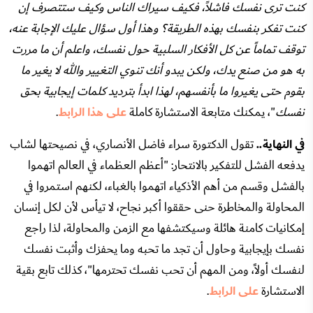
كنت ترى نفسك فاشلاً، فكيف سيراك الناس وكيف ستتصرف إن
كنت تفكر بنفسك بهذه الطريقة؟ وهذا أول سؤال عليك الإجابة عنه،
توقف تماماً عن كل الأفكار السلبية حول نفسك، واعلم أن ما مررت
به هو من صنع يدك، ولكن يبدو أنك تنوي التغيير والله لا يغير ما
بقوم حتى يغيروا ما بأنفسهم، لهذا ابدأ بترديد كلمات إيجابية بحق
نفسك
"، يمكنك متابعة الاستشارة كاملة
على هذا الرابط
.
في النهاية..
تقول الدكتورة سراء فاضل الأنصاري، في نصيحتها لشاب
يدفعه الفشل للتفكير بالانتحار: "أعظم العظماء في العالم اتهموا
بالفشل وقسم من أهم الأذكياء اتهموا بالغباء، لكنهم استمروا في
المحاولة والمخاطرة حنى حققوا أكبر نجاح، لا تيأس لأن لكل إنسان
إمكانيات كامنة هائلة وسيكتشفها مع الزمن والمحاولة، لذا راجع
نفسك بإيجابية وحاول أن تجد ما تحبه وما يحفزك وأثبت نفسك
لنفسك أولاً، ومن المهم أن تحب نفسك تحترمها"، كذلك تابع بقية
الاستشارة
على الرابط
.