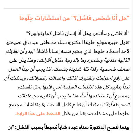
"هل أنا شخص فاشل؟" من استشارات حِلّوها
"أنا فاشل وسأنتحر، وهل أنا إنسان فاشل كما يقولون؟"
تقول خبيرة موقع حلوها الدكتورة سناء مصطفى عبده، في نصيحتها
لأحد أصدقاء حلوها الذي يعتبر نفسه إنساناً فاشلاً: "
يبدو أن نظرتك
الذاتية متدنية وتشعر دوما بالدونية مقابل أقرانك، وهذا يدل على
ضعف شخصية وقلة ثقة شديدة بنفسك، لذا يجب أن تبدأ العمل
على رفع احترامك وتقديرك لذاتك واعمالك وتصرفاتك، ويمكنك أن
تبدأ بتغيير كل هذه الكلمات السلبية التي قلتها بحق نفسك،
وممنوع أن تستخدمها أبداً، هذا ما يجب أن تغيره من عاداتك
المحبطة أولاً
"، يمكنك أن تتابع كامل الاستشارة ونقاشات مجتمع
حلوها على مشكلة صديقنا من خلال
الضغط على هذا الرابط
.
بينما تنصح الدكتورة سناء عبده شاباً مُحبطاً بسبب الفشل:
"
إن