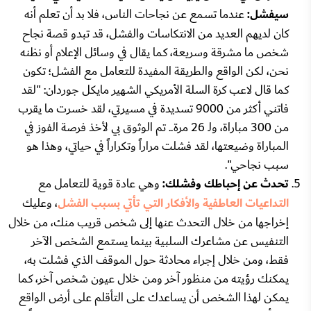
سيفشل:
عندما تسمع عن نجاحات الناس، فلا بد أن تعلم أنه
كان لديهم العديد من الانتكاسات والفشل، قد تبدو قصة نجاح
شخص ما مشرقة وسريعة، كما يقال في وسائل الإعلام أو نظنه
نحن، لكن الواقع والطريقة المفيدة للتعامل مع الفشل؛ تكون
كما قال لاعب كرة السلة الأمريكي الشهير مايكل جوردان: "لقد
فاتني أكثر من 9000 تسديدة في مسيرتي، لقد خسرت ما يقرب
من 300 مباراة، ولـ 26 مرة.. تم الوثوق بي لأخذ فرصة الفوز في
المباراة وضيعتها، لقد فشلت مراراً وتكراراً في حياتي، وهذا هو
سبب نجاحي".
تحدث عن إحباطك وفشلك:
وهي عادة قوية للتعامل مع
التداعيات العاطفية والأفكار التي تأتي بسبب الفشل
، وعليك
إخراجها من خلال التحدث عنها إلى شخص قريب منك، من خلال
التنفيس عن مشاعرك السلبية بينما يستمع الشخص الآخر
فقط، ومن خلال إجراء محادثة حول الموقف الذي فشلت به،
يمكنك رؤيته من منظور آخر ومن خلال عيون شخص آخر، كما
يمكن لهذا الشخص أن يساعدك على التأقلم على أرض الواقع