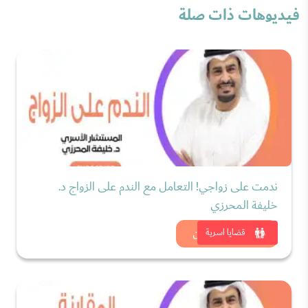
فيديوهات ذات صلة
ندمت على زواجي! التعامل مع الندم على الزواج د.
خليفة المحرزي
شاهد الان
قضايا اسرية