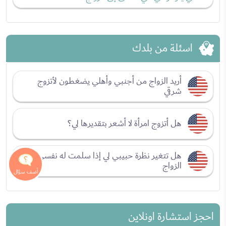
اسئلة من بلدك
أريد الزواج من أجنبي وأهلي يضغطون لأتزوج
شرقي
هل أتزوج امرأة لا أشعر بتقديرها لي؟
هل تتغير نظرة حبيبي لي إذا سلمت له نفسي قبل
الزواج
احجز استشارة اونلاين