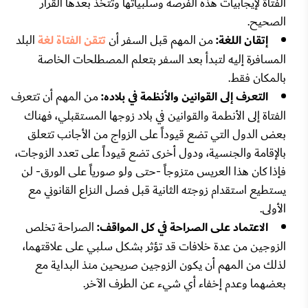
الفتاة لإيجابيات هذه الفرصة وسلبياتها وتتخذ بعدها القرار
الصحيح.
إتقان اللغة:
من المهم قبل السفر أن
تتقن الفتاة لغة
البلد
المسافرة إليه لتبدأ بعد السفر بتعلم المصطلحات الخاصة
بالمكان فقط.
التعرف إلى القوانين والأنظمة في بلاده:
من المهم أن تتعرف
الفتاة إلى الأنطمة والقوانين في بلاد زوجها المستقبلي، فهناك
بعض الدول التي تضع قيوداً على الزواج من الأجانب تتعلق
بالإقامة والجنسية، ودول أخرى تضع قيوداً على تعدد الزوجات،
فإذا كان هذا العريس متزوجاً -حتى ولو صورياً على الورق- لن
يستطيع استقدام زوجته الثانية قبل فصل النزاع القانوني مع
الأولى.
الاعتماد على الصراحة في كل المواقف:
الصراحة تخلص
الزوجين من عدة خلافات قد تؤثر بشكل سلبي على علاقتهما،
لذلك من المهم أن يكون الزوجين صريحين منذ البداية مع
بعضهما وعدم إخفاء أي شيء عن الطرف الآخر.