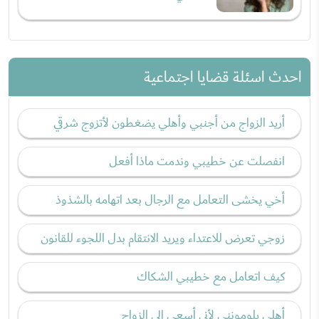
احدث اسئلة قضايا اجتماعية
أريد الزواج من أجنبي وأهلي يضغطون لأتزوج شرقي
انفصلت عن خطيبي وندمت ماذا أفعل
أخي يخشى التعامل مع الرجال بعد اتهامه بالشذوذ
زوجي تعرض للاعتداء ويريد الانتقام بدل اللجوء للقانون
كيف اتعامل مع خطيبي الشكاك
أهلي يلومونني لأني أسعى إلى الزواج