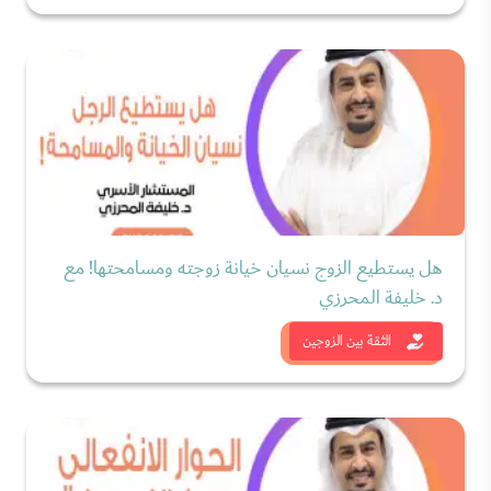
هل يستطيع الزوج نسيان خيانة زوجته ومسامحتها! مع
د. خليفة المحرزي
شاهد الان
الثقة بين الزوجين