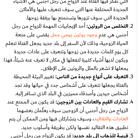
التي تفكر فيها الفتاة عند الزواج من رجل أجنبي هي الأشياء
الجديدة المختلفة عنها التي سوف تتعرف عليها والأماكن
الجديدة التي سوف تزورها وتستمتع بها برفقة زوجها.
التخلص من الروتين:
أحد الإيجابيات المهمة للزواج من رجل
أجنبي هي عدم
وجود روتين يومي ممل
يقضي على متعة
الحياة الزوجية، وذلك لأن السفر إلى بلد جديد يجعل الفتاة تتعلم
كل يوم كلمات جديدة من زوجها وتتعرف على عادات جديدة
ويكون لديها أشياء كثيرة لتفعلها في مكان لا تعرف عنه شيئاً، فهذا
يجعلها لا تشعر بالملل والروتين على الإطلاق..
التعرف على أنواع جديدة من الناس:
تغيير البيئة المحيطة
بالفتاة يجعلها تتعرف على أشخاص جدد في حياتها وقد تجد
أشخاص جيدين وأصدقاء مميزين في البلد الذي تسافر إليه.
تشارك القيم والعادات بين الزوجين:
قد يكون من الممتع عند
الزواج من رجل أجنبي أن الزوجين سوف يعلّمان بعضهما
العادات والتقاليد
، وسوف يتشاركان فيها ومن الممكن أن يتم
تطبيق هذه التقاليد نفسها ولكن بطريقة وأسلوب جديد.
فرصة للذهاب إلى بلد جديد:
قد يكون الزواج من رجل أجنبي