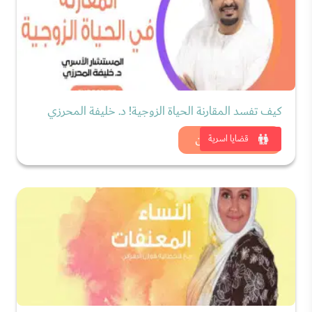
كيف تفسد المقارنة الحياة الزوجية! د. خليفة المحرزي
شاهد الان
قضايا اسرية