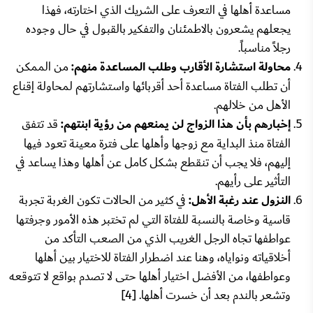
مساعدة أهلها في التعرف على الشريك الذي اختارته، فهذا
يجعلهم يشعرون بالاطمئنان والتفكير بالقبول في حال وجوده
رجلاً مناسباً.
محاولة استشارة الأقارب وطلب المساعدة منهم:
من الممكن
أن تطلب الفتاة مساعدة أحد أقربائها واستشارتهم لمحاولة إقناع
الأهل من خلالهم.
إخبارهم بأن هذا الزواج لن يمنعهم من رؤية ابنتهم:
قد تتفق
الفتاة منذ البداية مع زوجها وأهلها على فترة معينة تعود فيها
إليهم، فلا يجب أن تنقطع بشكل كامل عن أهلها وهذا يساعد في
التأثير على رأيهم.
النزول عند رغبة الأهل:
في كثير من الحالات تكون الغربة تجربة
قاسية وخاصة بالنسبة للفتاة التي لم تختبر هذه الأمور وجرفتها
عواطفها تجاه الرجل الغريب الذي من الصعب التأكد من
أخلاقياته ونواياه، وهنا عند اضطرار الفتاة للاختيار بين أهلها
وعواطفها، من الأفضل اختيار أهلها حتى لا تصدم بواقع لا تتوقعه
وتشعر بالندم بعد أن خسرت أهلها. [4]