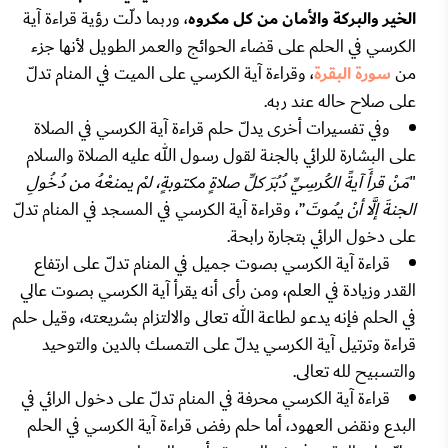
الخير والبركة والأمان من كل مكروه
، وربما دلّت رؤية قراءة آية
الكرسي في الحلم على قضاء الحوائج والعمر الطويل لأنها جزء
من
سورة البقرة
، وقراءة آية الكرسي على الميت في المنام تدلّ
على صلاح حاله عند ربه.
وفي تفسيرات أخرى يدلّ حلم قراءة آية الكرسي في الصلاة
على البشارة للرائي بالجنة لقول رسول الله عليه الصلاة والسلام
"
مَنْ قرأَ آيةً الكُرسِيِّ دُبُرَ كلِّ صلاةٍ مكتوبةٍ، لمْ يمنعْهُ من دُخُولِ
الجنةَ إلَّا أنْ يمُوتَ
”، وقراءة آية الكرسي في المسجد في المنام تدلّ
على دخول الرائي بتجارة رابحة.
قراءة آية الكرسي بصوت جميل في المنام تدلّ على ارتفاع
القدر وزيادة في العلم، ومن رأى أنه يقرأ آية الكرسي بصوت عالي
في الحلم فإنه يدعو لطاعة الله تعالى والالتزام بشريعته، وقيل حلم
قراءة وترتيل آية الكرسي يدلّ على التمسك بالدين والتوحيد
والتسبيح لله تعالى.
قراءة آية الكرسي محرفة في المنام تدلّ على دخول الرائي في
البدع ونقض العهود، أما حلم رفض قراءة آية الكرسي في الحلم