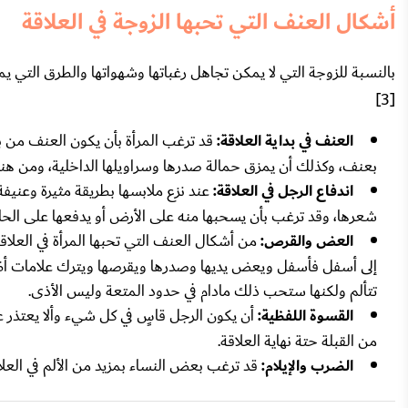
أشكال العنف التي تحبها الزوجة في العلاقة
بالنسبة للزوجة التي لا يمكن تجاهل رغباتها وشهواتها والطرق التي ي
[3]
العنف في بداية العلاقة:
قد ترغب المرأة بأن يكون العنف من بد
بعنف، وكذلك أن يمزق حمالة صدرها وسراويلها الداخلية، ومن هنا تب
اندفاع الرجل في العلاقة:
عند نزع ملابسها بطريقة مثيرة وعنيفة
شعرها، وقد ترغب بأن يسحبها منه على الأرض أو يدفعها على الحائ
العض والقرص:
من أشكال العنف التي تحبها المرأة في العلاق
إلى أسفل فأسفل ويعض يديها وصدرها ويقرصها ويترك علامات أظافره 
تتألم ولكنها ستحب ذلك مادام في حدود المتعة وليس الأذى.
القسوة اللفظية:
أن يكون الرجل قاسٍ في كل شيء وألا يعتذر
من القبلة حتة نهاية العلاقة.
الضرب والإيلام:
قد ترغب بعض النساء بمزيد من الألم في العل