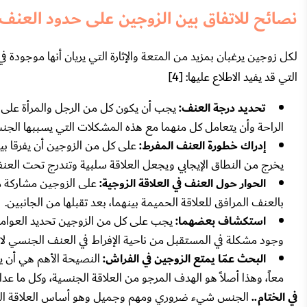
نصائح للاتفاق بين الزوجين على حدود العنف ف
لكل زوجين يرغبان بمزيد من المتعة والإثارة التي يريان أنها موج
التي قد يفيد الاطلاع عليها: [4]
تحديد درجة العنف:
يجب أن يكون كل من الرجل والمرأة على 
الراحة وأن يتعامل كل منهما مع هذه المشكلات التي يسببها الجن
إدراك خطورة العنف المفرط:
على كل من الزوجين أن يفرقا بي
يخرج من النطاق الإيجابي ويجعل العلاقة سلبية وتندرج تحت العنف
الحوار حول العنف في العلاقة الزوجية:
على الزوجين مشاركة 
بالعنف المرافق للعلاقة الحميمة بينهما، بعد تقبلها من الجانبين.
استكشاف بعضهما:
يجب على كل من الزوجين تحديد العوامل
وجود مشكلة في المستقبل من ناحية الإفراط في العنف الجنسي لاس
البحث عمّا يمتع الزوجين في الفراش:
النصيحة الأهم هي أن يع
معاً، وهذا أصلاً هو الهدف المرجو من العلاقة الجنسية، وكل ما ع
في الختام..
الجنس شيء ضروري ومهم وجميل وهو أساس العلاقة الزوج