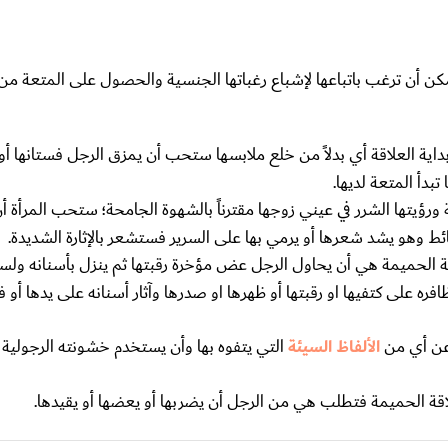
مكن أن ترغب باتباعها لإشباع رغباتها الجنسية والحصول على المتعة من 
اية العلاقة أي بدلاً من خلع ملابسها ستحب أن يمزق الرجل فستانها أو 
دأ المتعة لديها.
 ورؤيتها الشرر في عيني زوجها مقترناً بالشهوة الجامحة؛ ستحب المرأة أ
ط وهو يشد شعرها أو يرمي بها على السرير فستشعر بالإثارة الشديدة.
ة الحميمة هي أن يحاول الرجل عض مؤخرة رقبتها ثم ينزل بأسنانه ولسا
على كتفيها او رقبتها أو ظهرها او صدرها وآثار أسنانه على يدها أو ف
 عن أي من
الألفاظ السيئة
التي يتفوه بها وأن يستخدم خشونته الرجولية
اقة الحميمة فتطلب هي من الرجل أن يضربها أو يعضها أو يقيدها.