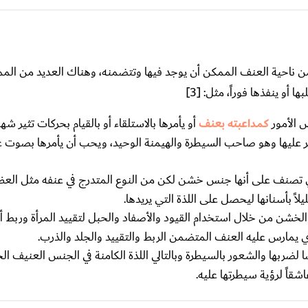
 من ناحية العنف الممكن أن يوجد فيها وتتضمنه، وهناك العديد من الم
 أو ينفذها فوراً، مثل: [3]
ض الأمور
كمداعبته بعنف
أو يأمرها بالاستلقاء أو بالقيام بحركات تثير ش
عليها وهو صاحب السيطرة والهيمنة الوحيد، ويحب أن يأمرها بصوت ع
تصنف على أنها جنس خشن لكن من النوع المتدرج في عنفه مثل الع
ً بأسنانها ليحصل على اللذة التي يريدها.
شن من خلال استخدام القيود والأصفاد والحبل لتقييد المرأة وربط أ
ي يمارس عليه العنف المتضمن الربط والتقييد والجلد والذرب.
لضربها والشعور بالسيطرة وبالتالي اللذة الكامنة في الجنس العنيف ال
قاً لرؤية سيطرتها عليه.