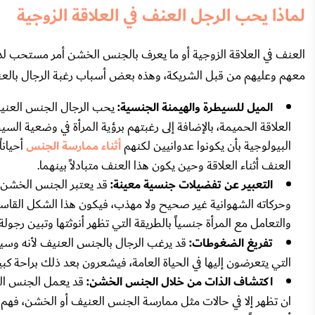
لماذا يحب الرجل العنف في العلاقة الزوجية
العنف في العلاقة الزوجية أو ما يعرف بالجنس الخشن أمر مستحب لدى
معهم وعليهم من قبل الشريكة، وهذه بعض أسباب رغبة الرجال بالعنف أث
الميل للسيطرة والهيمنة الجنسية:
يحب الرجال الجنس العنيف
العلاقة الحميمة، بالإضافة إلى رغبتهم برؤية المرأة في وضعية ال
البيولوجية بأن يكونوا عدوانيين لكنهم
أثناء ممارسة الجنس
أحيانا
العنف أثناء العلاقة وحين يكون هذا العنف متبادلاً بينهما.
التعبير عن تفضيلات جنسية معينة:
قد يعتبر الجنس الخشن طر
وحركاته الشهوانية غير صحيح ولا مهذب، فيكون هذا الشكل القاس
والتعامل مع المرأة جنسياً بالطريقة التي تظهر أنوثتها وتبين رجولة
تفريغ الضغوطات:
قد يرغب الرجال بالجنس العنيف لأنه وسيلة
التي يتعرضون إليها في الحياة العامة، فيشعرون بعد ذلك براحة كبي
اكتشاف الذات من خلال الجنس الخشن:
قد يعمل الجنس الع
ان تظهر إلا في حالات مثل ممارسة الجنس العنيف أو الخشن، فهم 