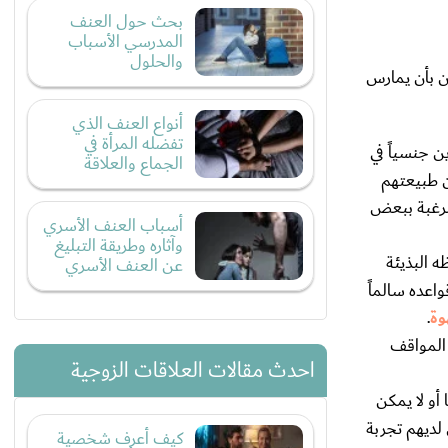
بحث حول العنف
المدرسي الأسباب
والحلول
ن بأن يمارس
أنواع العنف الذي
تفضله المرأة في
 جنسياً في
الجماع والعلاقة
ن طبيعتهم
للرغبة ببعض
أسباب العنف الأسري
وآثاره وطريقة التبليغ
 البذيئة
عن العنف الأسري
اعده سالماً
وة
.
 المواقف
احدث مقالات العلاقات الزوجية
و لا يمكن
لديهم تجربة
كيف أعرف شخصية