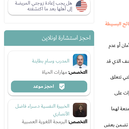
هل يجب إعادة زوجتي المريضة
إلى أهلها بعد ما اكتشفته
ئح البسيطة
احجز استشارة اونلاين
ان أو عدم
المدرب وسام بطاينة
عنف الذي قد
التخصص:
مهارات الحياة
تي تتعلق
احجز موعد
رات على
الخبيرة النفسية د.سراء فاضل
تعة لهما
الأنصاري
التخصص:
البرمجة اللغوية العصبية
إن تضمن بعض