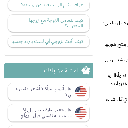
عواقب نوم الزوج بعيد عن زوجته؟
كيف تتعامل الزوجة مع زوجها
قبيل ما يلي:
المغترب؟
كيف أثبت لزوجي أني لست باردة جنسيا
يفتح تنورتها
ن يشد الرجل
اسئلة من بلدك
نه وأظافره
خذيها، قد
هل أتزوج امرأة لا أشعر بتقديرها
لي؟
 في كل شيء
هل تتغير نظرة حبيبي لي إذا
سلمت له نفسي قبل الزواج