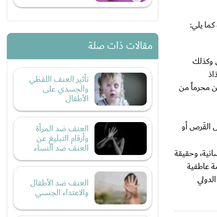
كما يلي:
مقالات ذات صلة
ن وكذلك
اذ
تأثير العنف اللفظي
ن محرماً من
والجسدي على
الأطفال
ل القَرص أو
العنف ضد المرأة
وأرقام التبليغ عن
العنف ضد النساء
انية، وحقيقة
ة عاطفية
لدولي
العنف ضد الأطفال
والاعتداء الجنسي