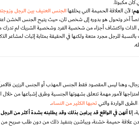
ان مكبوتاً.
هم:
لأن العلاقة الحميمة التي يخلقها
الجنس العنيف بين الرجل وزوجته
اً آخر وتحول هو بدوره إلى شخص ثان، حيث يتيح الجنس الخشن اعتبا
لى الذات واكتشاف أجزاء من شخصية الفرد وشخصية الشريك لم تدرك م
نسبة للرجل مجرد متعة ولكنها في الحقيقة بمثابة إثبات لمشاعر الذك
ه.
رجال، وهنا ليس المقصود فقط الجنس المهذب أو الجنس الرزين فالامرأ
امتزاجها لأمور مهمة تتعلق بشهوتها الجنسية وطرق إشباعها من خلال ال
لطرق الواردة والتي
تحبها الكثير من النساء
.
، إل
ا أنهن في الواقع قد يرغبن بذلك وقد يطلبنه بشدة أكثر من الرجل أ
ريدن علاقة حميمة خشنة، ويباشرن بتنفيذ ذلك من دون طلب صريح من أ