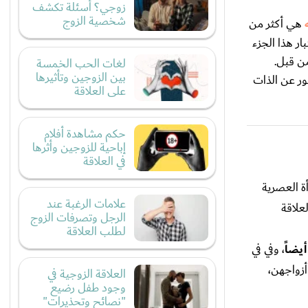
زوجي؟ أسئلة تكشف
شخصية الزوج
هي أكثر من
ر هذا الجزء
ن قبل.
لغات الحب الخمسة
بين الزوجين وتأثيرها
ور عن الذات
على العلاقة
حكم مشاهدة أفلام
إباحية للزوجين وأثرها
في العلاقة
ة العصرية
علامات الرغبة عند
علاقة
الرجل وتصرفات الزوج
لطلب العلاقة
يضاً
، وفي في
زواجهن،
العلاقة الزوجية في
وجود طفل رضيع
"نصائح وتحذيرات"