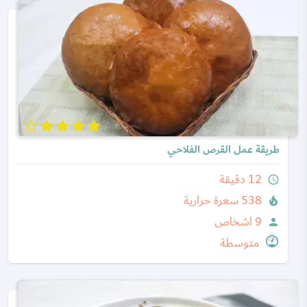
طريقة عمل القرص الفلاحي
12 دقيقة
query_builder
538 سعرة حرارية
local_fire_department
9 اشخاص
person
متوسطة