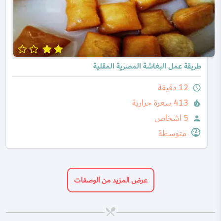
طريقة عمل البغاشة المصرية المقلية
12 دقيقة
query_builder
413 سعرة حرارية
local_fire_department
5 اشخاص
person
متوسطة
عرض المزيد من الوصفات