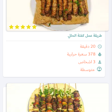
طريقة عمل كفتة الحاتي
20 دقيقة
query_builder
378 سعرة حرارية
local_fire_department
3 اشخاص
person
متوسطة