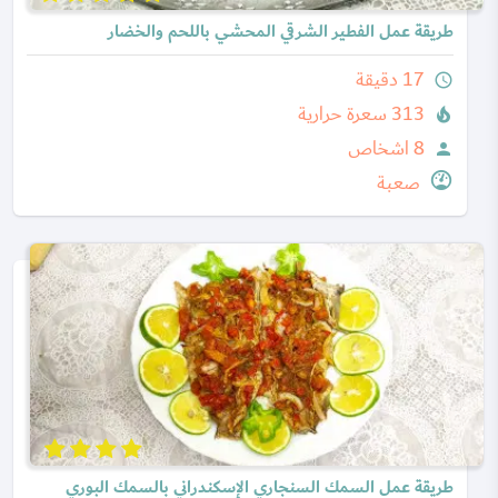
طريقة عمل الفطير الشرقي المحشي باللحم والخضار
17 دقيقة
query_builder
313 سعرة حرارية
local_fire_department
8 اشخاص
person
صعبة
طريقة عمل السمك السنجاري الإسكندراني بالسمك البوري