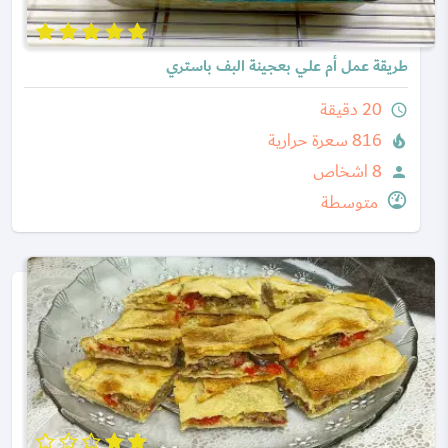
طريقة عمل أم علي بعجينة البف باستري
20 دقيقة
query_builder
816 سعرة حرارية
local_fire_department
8 اشخاص
person
متوسطة