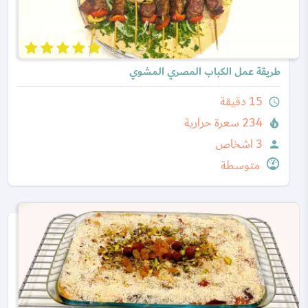
طريقة عمل الكباب المصري المشوي
15 دقيقة
query_builder
234 سعرة حرارية
local_fire_department
3 اشخاص
person
متوسطة