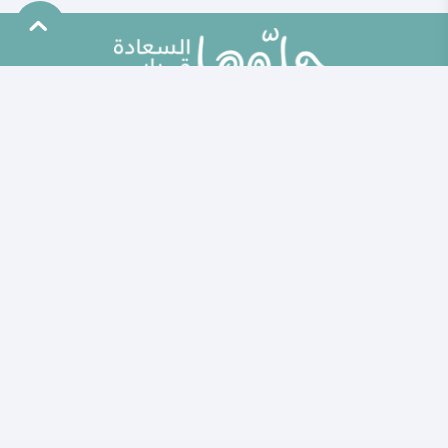
خريطة الموقع
الأطباق الرئيسية
الأسئلة
أطباق جانبية ومقبلات
مقالات
المطبخ العالمي
ألو حلوها
مخبوزات ومعجنات
حلوها تي في
وصفات صحيّة
الاختبارات
الحلويات
الكلمات المفتاحية
مشروبات وعصائر
حاسبة الحمل الولادة
وصفات للأطفال
خبراؤنا
مطبخ حلوها