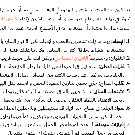
قد يكون من الصعب الشعور بالهدوء في الوقت الحالي بما أن هرمون الح
ضوءًا في نهاية النفق فلم يتبق سوى أسبوعين آخرين لإنهاء
الأشهر الث
المزيد حول ما يحتمل أن تشعرين به في الأسبوع الحادي عشر من الح
الإعياء:
ربما ما زلت تشعرين بالتعب والإعياء، لكن الأخبار السارة ب
ستشعرين بنشاط وطاقة أكثر من السابق، وكل ما عليك فعله الآن هو 
الغثيان:
وخصوصاً
الغثيان الصباحي
، ولكن أنت على موعد قريب 
غازات البطن:
ستعانين في المرحلة من غازات البطن المزعجة، لذل
والحلويات، وواظبي على شرب الكثير من السوائل وتناول الأطعمة ال
تقلب المزاج:
جرّبي بعض تمارين المفيدة للعقل والجسد مثل اليوغ
تشنجات الساق:
ستشعرين بألم في عضلات ساقيك خلال نومك ليلا
ويجب الاعتناء بالنظام الغذائي الخاص بك وتأكدي من أنك تحصل 
سواد الجلد:
في صباح أحد الأيام قد تستيقظين وتلاحظين الخط ال
الخط الداكن بسبب التغيرات الهرمونية ولا يكون دائماً فربما يظهر 
إفرازات مهبيلة:
في هذه المرحلة من الحمل ستشعرين بزيادة في نسبة 
فيجب مراجعة الطبيب فوراً لتفادي حدوث أي عدوى بكتيرية.