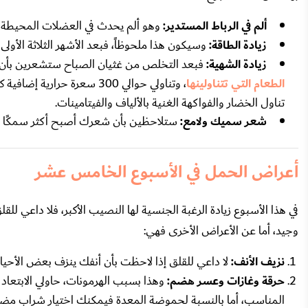
ألم في الرباط المستدير:
وهو ألم يحدث في العضلات المحيطة ل
زيادة الطاقة:
وسيكون هذا ملحوظاً، فبعد الأشهر الثلاثة الأو
زيادة الشهية:
فبعد التخلص من غثيان الصباح ستشعرين بأن لد
الطعام التي تتناولينها
، وتناولي حوالي 300 سعرة ح
تناول الخضار والفواكهة الغنية بالألياف والفيتامينات.
شعر سميك ولامع:
ستلاحظين بأن شعرك أصبح أكثر سمكًا وأكث
أعراض الحمل في الأسبوع الخامس عشر
في هذا الأسبوع زيادة الرغبة الجنسية لها النصيب الأكبر، فلا داعي 
وجيد، أما عن الأعراض الأخرى فهي:
نزيف الأنف:
لا داعي للقلق إذا لاحظت بأن أنفك ينزف بعض الأحيان
حرقة وغازات وعسر هضم:
وهذا بسبب الهرمونات، حاولي الابتعاد
المناسب، أما بالنسبة لحموضة المعدة فيمكنك اختيار شراب مضاد