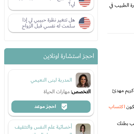
لي؟
ة الطبيب في
هل تتغير نظرة حبيبي لي إذا
سلمت له نفسي قبل الزواج
احجز استشارة اونلاين
المدربة لبنى النعيمي
كريم مهدئ
التخصص:
مهارات الحياة
احجز موعد
اكتساب
يب بطنك
أخصائية علم النفس والتثقيف