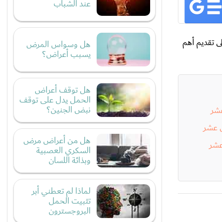
عند الشباب
ى تقديم أهم
هل وسواس المرض
يسبب أعراض؟
هل توقف أعراض
الحمل يدل على توقف
نبض الجنين؟
عشر
 عشر
هل من أعراض مرض
عشر
السكري العصبية
وبذائة اللسان
لماذا لم تعطني أبر
تثبيت الحمل
البروجسترون