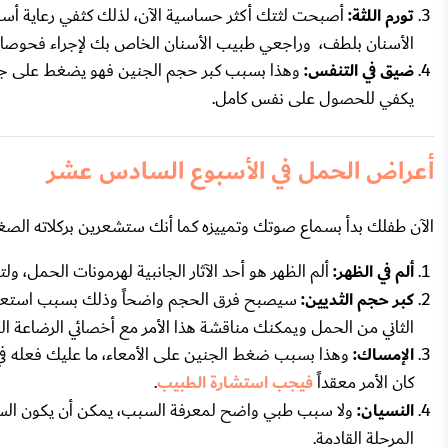
تورم اللثة:
أصبحت لثتك أكثر حساسية الآن، لذلك كثفي رعاية أسن
الأسنان بلطف، وراجعي طبيب الأسنان الخاص بك لإجراء فحوصا
ضيق في التنفس:
وهذا بسبب كبر حجم الجنين فهو يضغط على جميع 
يكفي للحصول على نفس كامل.
أعراض الحمل في الأسبوع السادس عشر
الآن طفلك بدأ بسماع صوتك وتمييزه كما أنك ستشعرين بركلاته الصغير
ألم في الظهر:
ألم الظهر هو أحد الآثار الجانبية لهرمونات الحمل، 
كبر حجم الثديين:
سيصبح فرق الحجم واضحاً وذلك بسبب استعدادهم
الثاني من الحمل ويمكنك مناقشة هذا الأمر مع أخصائي الرضاعة ال
الإمساك:
وهذا بسبب ضغط الجنين على الأمعاء، ما عليك فعله في هذه
كان الأمر معقداً
فيجب استشارة الطبيب
.
النسيان:
ولا سبب طبي واضح لمعرفة السبب، يمكن أن يكون السبب ب
المرحلة القادمة.