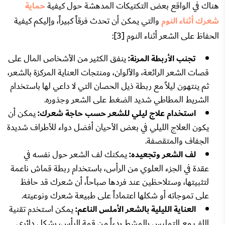
هناك في الواقع بعض التكتيكات المدهشة حول كيفية
حماية
شعرك أثناء النوم
والتي يمكن أن تحدث فرقاً كبيراً، وإليكم كيفية
الحفاظ على الشعر أثناء النوم [3]:
تجنب الأربطة المرنة:
ينفق الكثير من الأشخاص المال على
قصات الشعر الرائعة، والألوان، ومنتجات العناية المركزة بالشعر،
ثم ينتهون ليلاً مع ربطة ذيل الحصان التي لا داعي لها باستخدام
الشريط المطاطي شديد الضغط على الشعر وجذوره.
استخدام علاج ليلي للشعر حسب حاجة شعرك:
يمكن أن
يكون العلاج الليلي في بعض الأحيان أفضل دواء للأطراف شديدة
الجفاف والمتقصفة.
لف الشعر وتجعيده:
يمكنك لف الشعر حول نفسه في
عقدة في الجزء العلوي من الرأس، باستخدام ربطة قماش ناعمة
لتثبيتها، وستلاحظين عند فردها صباحاً، أن شعرك قد حافظ
على تموجاته أو شكلها اعتماداً على طبيعة شعرك ونوعيته.
العناية الليلية بالشعر الأملس الناعم:
يمكن استخدم تقنية
اللف مع التمليس بالمشط بدءاً من قمة الرأس، بشكل دائري