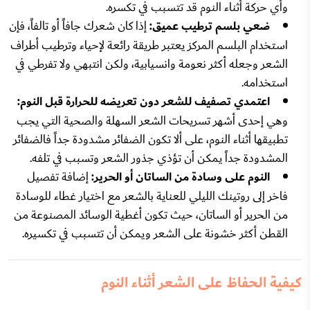
وأي حركة أثناء النوم قد تتسبب في تكسره.
ضعي بلسم ترطيب عميق:
إذا كان شعرك جافاً أو تالفاً، فإن
استخدام البلسم المركز يعتبر طريقة رائعة لإحياء وترطيب أطراف
الشعر وجعله أكثر نعومة وانسيابية، ولكن انتبهي ولا تفرطي في
استخدامه.
اعتمدي تصفيف للشعر دون تعريضه للحرارة قبل النوم:
وهي إحدى أشهر تسريحات الشعر السهلة والصحية التي يجب
تطبيقها أثناء النوم، على ألا تكون الضفائر مشدودة جداً فالضفائر
المشدودة جداً يمكن أن تؤذي جذور الشعر وتسبب في تلفه.
النوم على وسادة من الساتان أو الحرير:
إضافة تفصيل
فاخر إلى روتينك الليلي للعناية بالشعر مع اختيار غطاء للوسادة
من الحرير أو الساتان، حيث تكون أغطية الوسائد المصنوعة من
القطن أكثر خشونة على الشعر ويمكن أن تتسبب في تكسيره.
كيفية الحفاظ على الشعر أثناء النوم