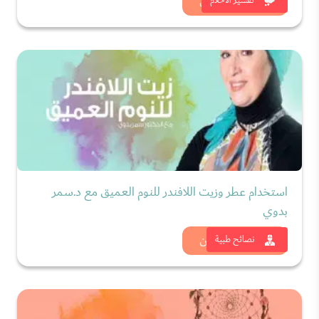
شاهد الان
تفسير الاحلام
استخدام عطر وزيت اللافندر للنوم العميق مع د.سمر
بدوي
شاهد الان
نصائح طبية