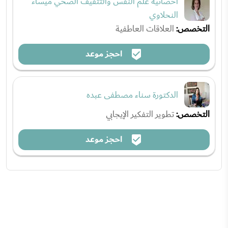
أخصائية علم النفس والتثقيف الصحي ميساء
النحلاوي
التخصص:
العلاقات العاطفية
احجز موعد
الدكتورة سناء مصطفى عبده
التخصص:
تطوير التفكير الإيجابي
احجز موعد