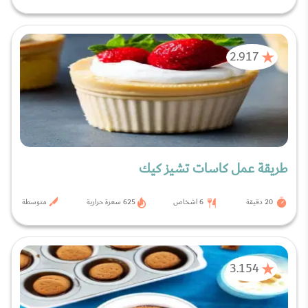
2.917
طريقة عمل كاسات تشيز كيك
20 دقيقة
6 اشخاص
625 سعرة حرارية
متوسطة
3.154