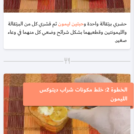
حضري برتقالة واحدة و
حبتين ليمون
ثم قشري كل من البرتقالة
والليمونتين وقطعيهما بشكل شرائح وضعي كل منهما في وعاء
صغير.
الخطوة 2: خلط مكونات شراب ديتوكس
الليمون