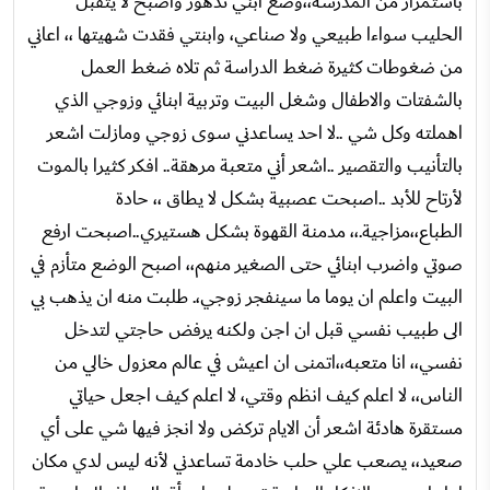
باستمرار من المدرسة،،وضع ابني تدهور واصبح لا يتقبل
الحليب سواءا طبيعي ولا صناعي، وابنتي فقدت شهيتها ،، اعاني
من ضغوطات كثيرة ضغط الدراسة ثم تلاه ضغط العمل
بالشفتات والاطفال وشغل البيت وتربية ابنائي وزوجي الذي
اهملته وكل شي ..لا احد يساعدني سوى زوجي ومازلت اشعر
بالتأنيب والتقصير ..اشعر أني متعبة مرهقة.. افكر كثيرا بالموت
لأرتاح للأبد ..اصبحت عصبية بشكل لا يطاق ،، حادة
الطباع،،مزاجية.،، مدمنة القهوة بشكل هستيري..اصبحت ارفع
صوتي واضرب ابنائي حتى الصغير منهم،، اصبح الوضع متأزم في
البيت واعلم ان يوما ما سينفجر زوجي،. طلبت منه ان يذهب بي
الى طبيب نفسي قبل ان اجن ولكنه يرفض حاجتي لتدخل
نفسي،، انا متعبه،،اتمنى ان اعيش في عالم معزول خالي من
الناس،، لا اعلم كيف انظم وقتي، لا اعلم كيف اجعل حياتي
مستقرة هادئة اشعر أن الايام تركض ولا انجز فيها شي على أي
صعيد،، يصعب علي حلب خادمة تساعدني لأنه ليس لدي مكان