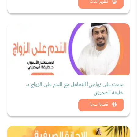
شاهد الان
تطوير الذات
ندمت على زواجي! التعامل مع الندم على الزواج د.
خليفة المحرزي
شاهد الان
قضايا اسرية