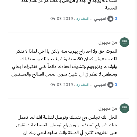
النت لأنه يوجد في جدة و الرياض بالذات مراكز تقدم هذه
الخدمة
اعجبني
.
اضف رد
.
04-03-2019
0
من مجهول
الموت حق ولا احد راح يهرب منه ولكن يا اخي لماذا لا تفكر
انك ستعيش كمان 80 سنة وتشوف حياتك ومستقبلك
واولادك وتزوجهم وتشوف احفادك دائماً خلي تفكيرك ايجابي
ومنطقي لا تفكر في اي شيئ سوى العمل الصالح والمستقبل
اعجبني
.
اضف رد
.
04-03-2019
0
من مجهول
الحل انك تجلس مع نفسك وتوصل لقناعة انك لما تعمل
هيك شو راح تستفيد ولوين راح توصل . انصحك انك تقوى
على الظروف تلتزم في الصلاة وانت ساجد ادعي ربك ان