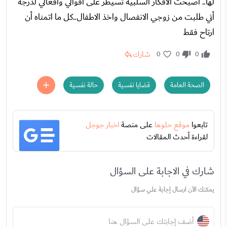
لها.. اصبحت الافكار السلبية تسيطر على أقوالي وافعالي لدرجة
أني طلبت من زوجي الانفصال واخذ الاطفال..كل ما اتمناه أن
ارتاح فقط
شارك
0
0
0
الصحة العامة
قضايا نفسية
حالة نفسية
تابعوا
موقع حلوها
على منصة
اخبار جوجل
لقراءة أحدث المقالات
شارك في الاجابة على السؤال
يمكنك الآن ارسال إجابة علي سؤال
أضف إجابتك على السؤال هنا