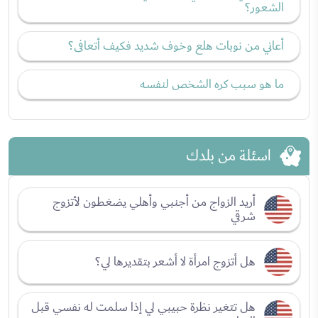
الشعور؟
أعاني من نوبات هلع وخوف شديد فكيف أتعافى؟
ما هو سبب كره الشخص لنفسه
اسئلة من بلدك
أريد الزواج من أجنبي وأهلي يضغطون لأتزوج
شرقي
هل أتزوج امرأة لا أشعر بتقديرها لي؟
هل تتغير نظرة حبيبي لي إذا سلمت له نفسي قبل