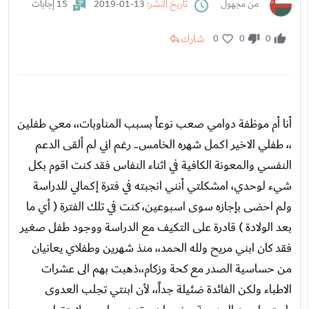
من مجهول
تاريخ النشر:
13-01-2019
15 إجابات
شارك
0
0
0
أنا أم موظفة دوامي صعب نوعاً بسبب المناوبات،، معي طفلين
،، طفلي الاخير اكمل شهره الخامس.. رغم اني لم ألقى الدعم
النفسي والمعونة الكافية في اثناء النفاس فقد كنت اقوم بكل
شيء لوحدي، امشكلتي أنني انجبته في فترة إكمالي للدراسة
ولم احضى بإجازه سوى اسبوعين، كنت في تلك الفترة ( أي ما
بعد الولادة ) قادرة على التكيف مع الدراسة ووجود طفل صغير
فقد كان ابني مريح ولله الحمد،، منذ شهرين وطفلاي يعانيان
من حساسية الصدر مع كحة وزكام،،ذهبت بهم الى عشرات
الاطباء ولكن الفائدة ضئيلة جداً،، لأن ابنتي تجلب العدوى