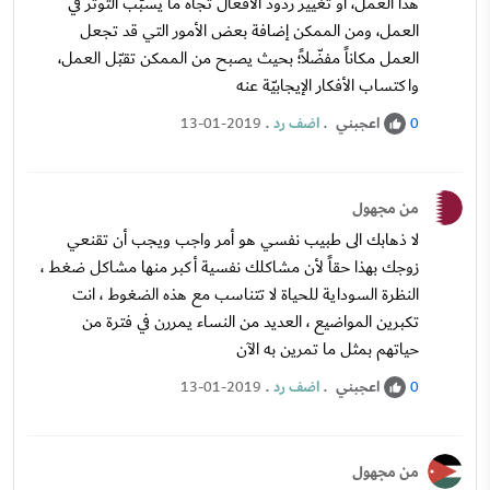
هذا العمل، أو تغيير ردود الأفعال تجاه ما يُسبّب التوتّر في
العمل، ومن الممكن إضافة بعض الأمور التي قد تجعل
العمل مكاناً مفضّلاً؛ بحيث يصبح من الممكن تقبّل العمل،
واكتساب الأفكار الإيجابيّة عنه
اعجبني
.
اضف رد
.
13-01-2019
0
من مجهول
لا ذهابك الى طبيب نفسي هو أمر واجب ويجب أن تقنعي
زوجك بهذا حقاً لأن مشاكلك نفسية أكبر منها مشاكل ضغط ،
النظرة السوداية للحياة لا تتناسب مع هذه الضغوط ، انت
تكبرين المواضيع ، العديد من النساء يمررن في فترة من
حياتهم بمثل ما تمرين به الآن
اعجبني
.
اضف رد
.
13-01-2019
0
من مجهول