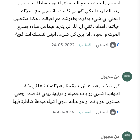
ابتسمي للحياة تبتسم لك . خذي الامور ببساطة . خصصي
وقتا لك لوحدك كي تفهمي نفسك . اندمجي مع اسرتك .
افعلي اي شيء يذكرك بطفولتك مع احبائك . هكذا ستحبين
حياتك . اعدك . ثقي ان الله لن يترك عبدا من عباده يصارع
الموت و الحياة . انه يرى كل شيء . اثبتي لنفسك انك قوية
اعجبني
.
اضف رد
.
24-05-2022
0
من مجهول
كل شخص فينا عاش فترة مثل فترتك، لا تنغلقي خلف
الابواب، اشتري روايات جميلة واقرئيها، زيدي ثقافتك، ارفعي
مستوى هواياتك او مواهبك، سوي اشياء مبدعة شاطرة فيها
اعجبني
.
اضف رد
.
04-03-2019
0
من مجهول