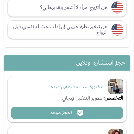
هل أتزوج امرأة لا أشعر بتقديرها لي؟
هل تتغير نظرة حبيبي لي إذا سلمت له نفسي قبل
الزواج
احجز استشارة اونلاين
الدكتورة سناء مصطفى عبده
التخصص:
تطوير التفكير الإيجابي
احجز موعد