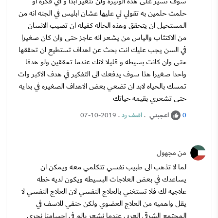
سوف تسير على هذه الوتيره ولن تتغير ابدا و اي فكره او
حلمت حلمين به تقولي لي عليها عشان ابليس في الجنه انه من
المستحيل ان يتحقق وهذه الحاله كفيله ان تصيب الانسان
من الاكتئاب والياس من يشعر انه عاجز حتى وان كان صغيرا
في السن يجب عليك انت بحث عن اهداف تستطيع ان تحققها
حتى وان كانت بسيطه و قليلا لانك عندما تحققين ولو هدفا
واحدا صغيرا هذا سوف يدفعك الى التفكير في هدف الاكبر وات
تمسك بالحياه لابد ان تضعي بعض الاهداف الصغيره في بدايه
حتى تشعري بقيمه حياتك
اعجبني
.
اضف رد
.
07-10-2019
0
من مجهول
لما لا تذهب الى طبيب نفسي تتكلمي معه ويمكن ان
يساعدك في بعض العلاجات البسيطه ويكون لديه خطه
علاجيه لك فلا تستغني بالعلاج النفسي لان العلاج النفسي لا
يقل واهميه من العلاج العضوي ولكن حنفي للاسف في
المجتمع الشرقي العربي عندما نشعر بالم في اجسامنا نجري