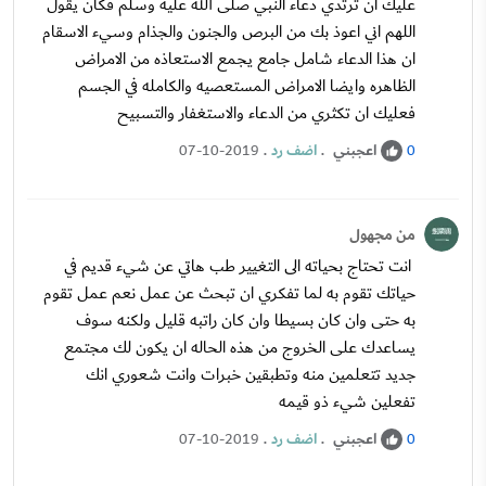
عليك ان ترتدي دعاء النبي صلى الله عليه وسلم فكان يقول
اللهم اني اعوذ بك من البرص والجنون والجذام وسيء الاسقام
ان هذا الدعاء شامل جامع يجمع الاستعاذه من الامراض
الظاهره وايضا الامراض المستعصيه والكامله في الجسم
فعليك ان تكثري من الدعاء والاستغفار والتسبيح
اعجبني
.
اضف رد
.
07-10-2019
0
من مجهول
انت تحتاج بحياته الى التغيير طب هاتي عن شيء قديم في
حياتك تقوم به لما تفكري ان تبحث عن عمل نعم عمل تقوم
به حتى وان كان بسيطا وان كان راتبه قليل ولكنه سوف
يساعدك على الخروج من هذه الحاله ان يكون لك مجتمع
جديد تتعلمين منه وتطبقين خبرات وانت شعوري انك
تفعلين شيء ذو قيمه
اعجبني
.
اضف رد
.
07-10-2019
0