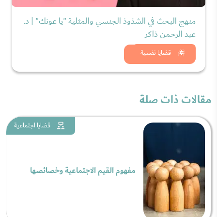
منهج البحث في الشذوذ الجنسي والمثلية "يا عونك" | د.
عبد الرحمن ذاكر
شاهد الان
قضايا نفسية
مقالات ذات صلة
قضايا اجتماعية
مفهوم القيم الاجتماعية وخصائصها