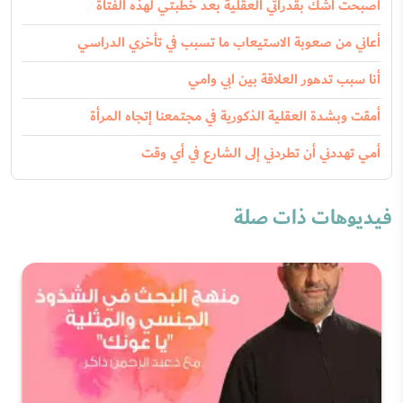
أصبحت أشك بقدراتي العقلية بعد خطبتي لهذه الفتاة
أعاني من صعوبة الاستيعاب ما تسبب في تأخري الدراسي
أنا سبب تدهور العلاقة بين ابي وامي
أمقت وبشدة العقلية الذكورية في مجتمعنا إتجاه المرأة
أمي تهددني أن تطردني إلى الشارع في أي وقت
فيديوهات ذات صلة