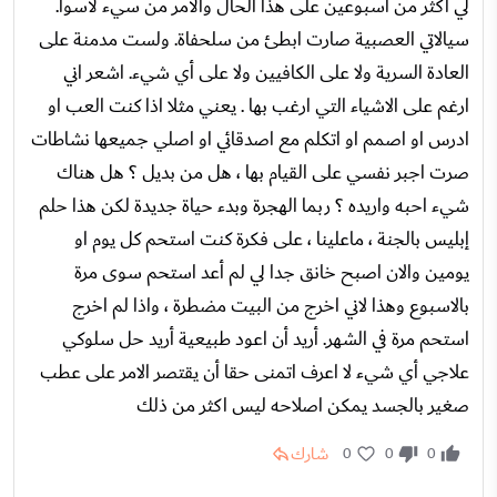
لي اكثر من اسبوعين على هذا الحال والأمر من سيء لأسوأ.
سيالاتي العصبية صارت ابطئ من سلحفاة. ولست مدمنة على
العادة السرية ولا على الكافيين ولا على أي شيء. اشعر اني
ارغم على الاشياء التي ارغب بها . يعني مثلا اذا كنت العب او
ادرس او اصمم او اتكلم مع اصدقائي او اصلي جميعها نشاطات
صرت اجبر نفسي على القيام بها ، هل من بديل ؟ هل هناك
شيء احبه واريده ؟ ربما الهجرة وبدء حياة جديدة لكن هذا حلم
إبليس بالجنة ، ماعلينا ، على فكرة كنت استحم كل يوم او
يومين والان اصبح خانق جدا لي لم أعد استحم سوى مرة
بالاسبوع وهذا لاني اخرج من البيت مضطرة ، واذا لم اخرج
استحم مرة في الشهر. أريد أن اعود طبيعية أريد حل سلوكي
علاجي أي شيء لا اعرف اتمنى حقا أن يقتصر الامر على عطب
صغير بالجسد يمكن اصلاحه ليس اكثر من ذلك
شارك
0
0
0