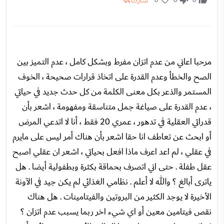
شارك
مرحبا اعاني من عدم اتزان مفرط وبشكل كامل ، عدم التميز بين
الصح والخطأ وعدم القدرة على اتخاذ قرارات صحيحة ، الخوف
المستمر والذعر بكل معنى الكلمة من كل حدث جديد في حياتي
، عدم القدرة على صياغة جمل متناسقة ومفهومة ، اشعر بأن
قدراتي العقلية في تدهور ، عمري 20 فقط ، أنا لا اتدعي المرض
أو ابحث عن تعاطف انا حقا اشعر بأن هناك أمر ليس على مايرم
في عقلي ، لم اعد اعرف ماذا افعل بحياتي ، اشعر ان عقلي اصبح
عقل طفلة . حتى اني اتصرف بحماقة بكثرة وبطفولية أيضا . هل
ياترى أبالغ ؟ والله لا أعلم . نظامي الغذائي لم يكن جيد في الآونة
الأخيرة لا يوجد الكثير من البروتين والفيتامينات . هل هناك
نقص فيتامين معين أو اي شيء اخر ربما يسبب عدم اتزان ؟