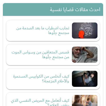
احدث مقالات قضايا نفسية
تجارب اضطراب ما بعد الصدمة من
مجتمع حِلّوها
قصص المتعافين من وسواس الموت
من مجتمع حِلّوها
كيف أتخلص من الكوابيس المستمرة
والأحلام المزعجة؟
كيف أتعامل مع المريض النفسي الذي
يرفض العلاج؟