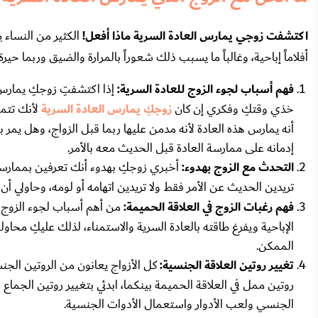
اكتشفت زوجي يمارس العادة السرية ماذا أفعل!
الكثير من النساء 
أفلاماً إباحية، وغالباً ما يسبب ذلك شعوراً بالمرارة والضيق وربما حي
فهم أسباب لجوء الزوج للعادة السرية:
إذا اكتشفتِ زوجكِ يمارس ا
خذي وقتكِ وفكري إن كان
زوجكِ يمارس العادة السرية
لأنك تتمن
أنه يمارس هذه العادة لأنه مدمن عليها ربما قبل الزواج، وهل يمر
إدمانه على ممارسة العادة قبل الحديث معه بالأمر.
التحدث مع الزوج بهدوء:
أخبري زوجكِ بهدوء أنك تعرفين بممارسته ل
تريدين الحديث عن الأمر فقط ولا تريدين اتهامه أو لومه، وحاولي أن 
فهم رغبات الزوج في العلاقة الحميمة:
من أهم أسباب لجوء الزوج للع
الإباحية ويفرغ طاقته بالعادة السرية والاستمناء، لذلك عليكِ محا
الممكن.
تغيير روتين العلاقة الجنسية:
كل الأزواج يعانون من الروتين الجن
روتين ممل في العلاقة الحميمة بينكما، ابدئي بتغيير روتين الجماع
الجنسي ولعب الأدوار واستعمال الأدوات الجنسية.