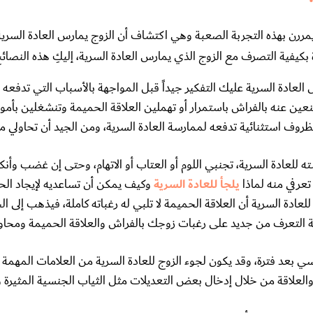
يمررن بهذه التجربة الصعبة وهي اكتشاف أن الزوج يمارس العادة السرية
رة بكيفية التصرف مع الزوج الذي يمارس العادة السرية، إليكِ هذه النصائح
لعادة السرية عليك التفكير جيداً قبل المواجهة بالأسباب التي تدفعه ل
عين عنه بالفراش باستمرار أو تهملين العلاقة الحميمة وتنشغلين بأمور 
 بظروف استثنائية تدفعه لممارسة العادة السرية، ومن الجيد أن تحاولي 
لعادة السرية، تجنبي اللوم أو العتاب أو الاتهام، وحتى إن غضب وأنكر أ
تعرفي منه لماذا
يلجأ للعادة السرية
وكيف يمكن أن تساعديه لإيجاد الح
ادة السرية أن العلاقة الحميمة لا تلبي له رغباته كاملة، فيذهب إلى الخي
ولة التعرف من جديد على رغبات زوجك بالفراش والعلاقة الحميمة ومحاولة
سي بعد فترة، وقد يكون لجوء الزوج للعادة السرية من العلامات المهمة
 والعلاقة من خلال إدخال بعض التعديلات مثل الثياب الجنسية المثيرة و