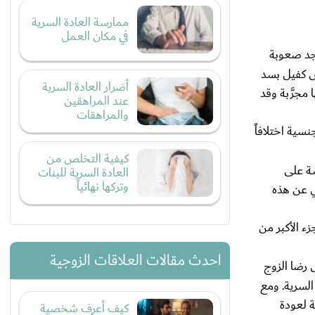
ممارسة العادة السرية
في مكان العمل
يجد صعوبة
س كفيل بسد
أضرار العادة السرية
مجرَّبة وقد
عند المراهقين
والمراهقات
سية اختلافاً
كيفية التخلص من
سة على
العادة السرية للبنات
وتركها نهائياً
ي عن هذه
ء الأكبر من
احدث مقالات العلاقات الزوجية
 رضا الزوج
السرية. ومع
ة لعودة
كيف أعرف شخصية