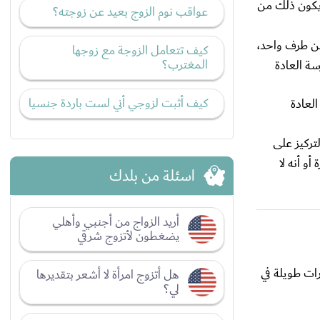
ويكون ذلك من
عواقب نوم الزوج بعيد عن زوجته؟
من طرف واحد،
كيف تتعامل الزوجة مع زوجها
المغترب؟
ة العادة
كيف أثبت لزوجي أني لست باردة جنسيا
لعادة
تركيز على
و أنه لا
اسئلة من بلدك
أريد الزواج من أجنبي وأهلي
يضغطون لأتزوج شرقي
ات طويلة في
هل أتزوج امرأة لا أشعر بتقديرها
لي؟