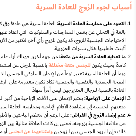
أسباب لجوء الزوج للعادة السرية
التعود على ممارسة العادة السرية:
العادة السرية هي عادة! وفي 
بالغة في التخلي عن بعض الممارسات والسلوكيات التي اعتاد عليه
الاحتياجات الجنسية للزوج، قد يكون للزوج رأي آخر، فكثير من الأزو
أثبتت فاعليتها خلال سنوات العزوبية.
ما تعطيه العادة السرية من متعة:
من جهة أخرى فهناك آراء علمية 
كاملاً، بحيث يكون
للجنس متعة مختلفة
بالنسبة للرجل عن استمتاع
وبما أن العادة السرية تعتبر نوعاً من الإدمان السلوكي الجنسي الذ
الصحة الجسدية والنفسية والجنسية تكاد تكون معدومة على الرغم 
العادة بالنسبة للرجال المتزوجين ليس أمراً سهلاً.
الإدمان على الإباحية:
يعتبر الإدمان على الأفلام الإباحية من أكبر
متعتهم الجنسية إلى مشاهدة الأفلام الإباحية وممارسة العادة الس
عدم إرضاء الزوج في الفراش:
على الرغم أن معظم الباحثين والأطبا
عن علاقته الجنسية بزوجته، فحتى إن كانت العلاقة مثالية بين ال
ذلك فإن البرود الجنسي بين الزوجين
وامتناعهما عن الجنس
أو م