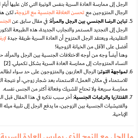
الرجل إلى ممارسة العادة السرية بنفس الوتيرة التي كان عليها أيام
الرجال المتزوجين مع
تحسن العلاقة الجنسية مع الزوجة
، لكن هذا
تباين الرضا الجنسي بين الرجل والمرأة
: في مقال سابق عن
الجنس
الرجل إلى التجديد المستمر والتجارب الجديدة، هذه الطبيعة الذكورية
التقليدية، ويعتقد الرجل المتزوج أن العادة السرية طريقة جيدة
لإرض
أفضل على الأقل من الخيانة الزوجية!
وهنا أيضاً وجه من أوجه الاختلافات الجنسية بين الرجل والمرأة،
النساء المتزوجات إلى ممارسة العادة السرية بشكل تكميلي. [2]
لمواجهة التوتر:
الرجال العازبون والمتزوجون على حد سواء لطالما ي
للاستمناء في مكان العمل!، الاستمناء بعد شجار زوجي، أو نتيجة
ممارسة سريعة ولا تحتاج للشريك وفعالة أكثر من الجنس نفسه.
الفنتازيا والرغبات الجنسية
: آخر سبب نذكره في هذا المقال قبل ال
والفتيشيات الجنسية بين الزوجين، ما يدفع الرجل إلى تلبية ميله
الإباحية.
ما الحل مع الزوج الذي يمارس العادة السرية؟