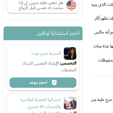
هل تتغير نظرة حبيبي لي إذا
قت الذي يريد
سلمت له نفسي قبل الزواج
د تظهر آثار
غم أنه جالس
احجز استشارة اونلاين
ها عدة مرات
المدربة مريم غوث
ومحفوظات
التخصص:
الإرشاد النفسي للنساء
المعنفات
احجز موعد
ا حرج عليه من
اخصائية التغذية العلاجية
والحميات تالا مصري