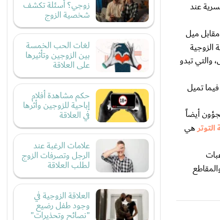
زوجي؟ أسئلة تكشف
لسرية عند
شخصية الزوج
 مقابل ميل
لغات الحب الخمسة
ة الزوجية
بين الزوجين وتأثيرها
، والتي تبدو
على العلاقة
فيما تميل
حكم مشاهدة أفلام
إباحية للزوجين وأثرها
جؤون أيضاً
في العلاقة
التوتر
هي
علامات الرغبة عند
غبات
الرجل وتصرفات الزوج
لطلب العلاقة
والمقاطع
العلاقة الزوجية في
وجود طفل رضيع
"نصائح وتحذيرات"