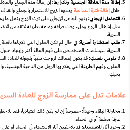
إطالة مدة العلاقة الجنسية وتكرارها:
إن إطالة مدة الجماع والعلا
خلال
إطالة فترة المداعبة
ودعوة الزوج للاستمرار بالجماع والقذف أك
التجاهل الإيجابي:
يقوم الجاهل الإيجابي على ترك الزوج يفعل ما 
مثل إشغال الزوج وملء وقت فراغه ومنعه بطريقة لائقة من الاختلا
السرية.
طلب استشارة أسرية:
في حال لم تكن الحلول التي ذكرناها نافعة
السرية، سيساعدك المتخصص على فهم الحالة أكثر وإيجاد حلول 
لا تلومي نفسكِ:
قد يكون إهمالك لزوجك سبباً بلجوئه للعادة الس
الحلول وفهم الطريقة التي يفكر بها الرجل من الناحية الجنسية، والت
يحبكِ.
علامات تدل على ممارسة الزوج للعادة السرية
محاولة البقاء وحيداً:
خصوصاً إن لم يكن ذلك اعتيادياً، فقد تلاحظ
غرفة مغلقة أو في الحمام.
وجود آثار للاستمناء:
قد تلاحظين آثار الاستمناء في الحمام أو على