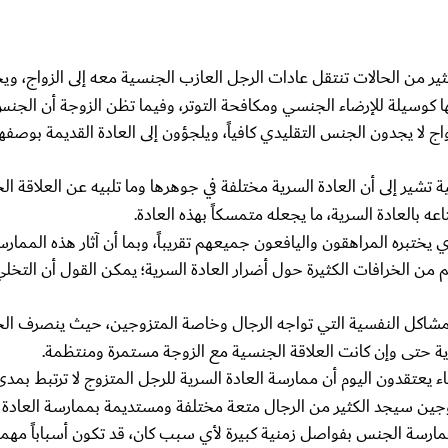
كثير من الحالات تنتقل عادات الرجل العازب الجنسية معه إلى الزواج، و
ا كوسيلة للإرضاء الجنسي ومكافحة التوتر، وفيما تظن الزوجة أن الجن
اج لا يجدون الجنس التقليدي كافياً، ويلجؤون إلى العادة القديمة بوصفها 
تشير إلى أن العادة السرية مختلفة في جوهرها وما تلبيه عن العلاقة الجن
ه بالعادة السرية، ما يجعله متمسكاً بهذه العادة.
ي يختبره المراهقون واليافعون جميعهم تقريباً، وبما أن آثار هذه الممار
من الخرافات الكثيرة حول أضرار العادة السرية؛ يمكن القول أن التخل
 المشاكل النفسية التي تواجه الرجال وخاصة المتزوجين، حيث ينصرف الجز
رية حتى وإن كانت العلاقة الجنسية مع الزوجة مستمرة ومنتظمة.
ء يعتقدون اليوم أن ممارسة العادة السرية للرجل المتزوج لا ترتبط بمدى
زوجين سيجد الكثير من الرجال متعة مختلفة ومستديمة بممارسة العادة 
مارسة الجنس بفواصل زمنية كبيرة لأي سبب كان، قد تكون أسباباً مهم