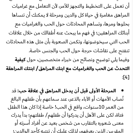
أن تعمل على التخطيط والتجهز للأمر، لأن التعامل مع غراميات
المراهق مغامرة في حياة كل والدين ومرحلة لا يمكنك أن تنساها
بحلوها ومرها، وتساهم المحادثات حول الحب والغراميات مع
أبنائك المراهقين؛ في فهم ما يبحث عنه أطفالك من خلال علاقات
الحب التي سيخوضونها، وتكمن الصعوبة بأن مثل هذه المحادثات
تنفتح على نقاشات حرجة حول الحب والجنس خاصة.
وفيما يلي توضيح ونصائح من خبراء متخصصين، حول
كيفية
التحدث عن الحب والغراميات مع ابنك المراهق/ ابنتك المراهقة
[4]:
المرحلة الأولى قبل أن يدخل المراهق في علاقة حب:
قد
تُصاب الأمهات أو الآباء بالذعر، عند سماعهم بأن طفلهم البالغ
من العمر 10سنوات، واقع في الحب! خاصة إذا كان هذا الطفل
فتاة، لكن على الأهل أن يدركوا أن طفلهم/ طفلتهم؛ بدأ يدرك
معنى شعوره بالتقارب من شخص بعيد عن أفراد أسرته أو
المقربين الذين يعرفهم، لذلك عليك أن تنتبه كأحد الوالدين؛