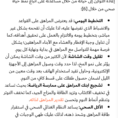
إعادة التوازن إلى حياته من خلال مساعدته على اتباع نمط حياة
صحي من خلال [6]:
التخطيط اليومي:
قد يعترض المراهق على القواعد
والانضباط الذي تفرضها عليه، لذا عليك أن تقحمه بشكل غير
مباشر، بتخطيط يومه والالتزام بالعمل على تحقيق أهدافه، كما
أن تناول وجبة الإفطار والعشاء مع الأبناء المراهقين؛ يشكل
فرصة مهمة للتواصل مع المراهق في بداية ونهاية كل يوم.
تقليل وقت الشاشة
: لأن الكثير من وقت الشاشة يمكن أن
يؤثر على نمو المخ، لذا حدد وقت وصول المراهق إلى الأجهزة
الإلكترونية، وحاول تقيد استخدام الهاتف بعد وقت معين من
الليل لضمان حصول طفلك على قسط كافٍ من النوم.
تشجيع ابنك المراهق على ممارسة الرياضة:
بحيث تساعد
في تخفيف الاكتئاب وتزيد الطاقة والمزاج الجيد، كما تخفف التوتر
وتنظم أنماط النوم وتحسن
تقدير المراهق لذاته
.
الأكل الصحي:
يساعد النظام الغذائي الصحي في استقرار
طاقة المراهق وشحذ ذهنه، لذلك عليك طهي الوجبات في