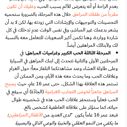
بعدم الراحة أو أنه يتعرض للألم بسبب الحب،
وعليك أن تكون
مقرباً من طفلك المراهق
خلال هذه المرحلة، بالضرورة ستحميه
التحصينات والتوجيهات والإرشادات التي زودته بها، لكن لا بد أن
يشعر بدعمك غير المباشر، وفي نفس الوقت عدم تدخلك في كل
شاردة وواردة، وهنا تكمن أكبر الصعوبات للتعامل معه بالنسبة
لك ولأبنائك المراهقين أيضاً.
المرحلة الثالثة الحب الكبير وغراميات المراهق:
في
المرحلتين الأولى والثانية تتحدث إلى ابنك المراهق في السيارة
وعلى طاولة العشاء وعند مشاهدتكما التلفاز معاً؛ حول الغرام
وعلاقات الحب وما يحدث معه هذه الأيام، ومن الممكن أن
تستمر هذه العلاقة بهذا الشكل.. حتى عمر 16 عام، حيث
يصبح
المراهق جاهزاً لخوض التجارب الغرامية
(الجادّة) أي سيقع في
الحب فعلياً وستنحفر علاقات الحب هذه في شخصيته طوال
حياته، كما ستؤثر على علاقاته العاطفية كشخص بالغ.
فبعد عمر 16 عاماً يكون "
لدى العديد من
الأطفال المراهقين
؛
ما يكفي من النمو العقلي والخبرة والوعي الذاتي والبصيرة