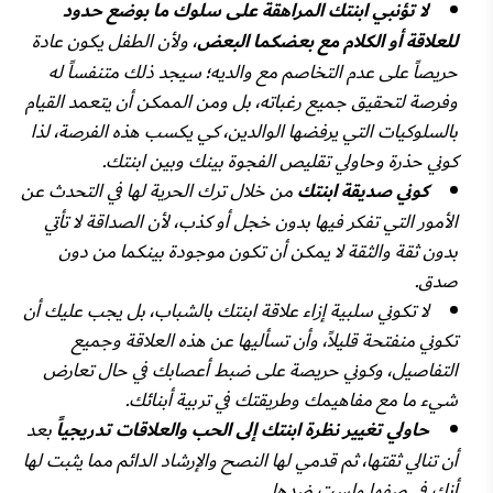
لا تؤنبي ابنتك المراهقة على سلوك ما بوضع حدود
للعلاقة أو الكلام مع بعضكما البعض
، ولأن الطفل يكون عادة
حريصاً على عدم التخاصم مع والديه؛ سيجد ذلك متنفساً له
وفرصة لتحقيق جميع رغباته، بل ومن الممكن أن يتعمد القيام
بالسلوكيات التي يرفضها الوالدين، كي يكسب هذه الفرصة، لذا
كوني حذرة وحاولي تقليص الفجوة بينك وبين ابنتك.
كوني صديقة ابنتك
من خلال ترك الحرية لها في التحدث عن
الأمور التي تفكر فيها بدون خجل أو كذب، لأن الصداقة لا تأتي
بدون ثقة والثقة لا يمكن أن تكون موجودة بينكما من دون
صدق.
لا تكوني سلبية إزاء علاقة ابنتك بالشباب، بل يجب عليك أن
تكوني منفتحة قليلاً، وأن تسأليها عن هذه العلاقة وجميع
التفاصيل، وكوني حريصة على ضبط أعصابك في حال تعارض
شيء ما مع مفاهيمك وطريقتك في تربية أبنائك.
حاولي تغيير نظرة ابنتك إلى الحب والعلاقات
تدريجياً
بعد
أن تنالي ثقتها، ثم قدمي لها النصح والإرشاد الدائم مما يثبت لها
أنك في صفها ولستِ ضدها.