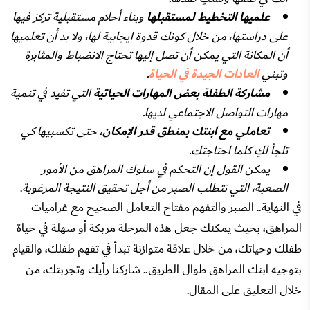
علميها التخطيط لمستقبلها
وبناء أحلام مستقبلية تركز فيها
على دراستها، من خلال كونك قدوة ايجابية لها، ولا بد أن تعلميها
أن المكانة التي يمكن أن تصل إليها تحتاج الانضباط والمثابرة
وتبني
العادات الجيدة في الحياة
.
مشاركة الطفلة بعض المهارات الحياتية
التي تفيد في تنمية
مهارات التواصل الاجتماعي لديها.
تعاملي مع ابنتك بمنطق قدر الإمكان
، حتى تكسبيها كي
تلجأ لكِ كلما احتاجتك.
يمكن القول إن التحكم في سلوك المراهق من الأمور
الصعبة، التي تتطلب الصبر من أجل تحقيق النتيجة المرغوبة
.
في النهاية.. الصبر والتفهم مفتاح التعامل الصحيح مع غراميات
المراهق، بحيث يمكنك جعل هذه المرحلة مربكة أو سهلة في حياة
طفلك وحياتك، من خلال علاقة متوازنة تبدأ في تفهم طفلك، والقيام
بتوجيه ابنك المراهق طوال الطريق.. شاركنا رأيك وتجربتك، من
خلال التعليق على المقال.