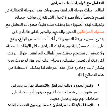
التعامل مع غراميات ابنك المراهق
لطالما ربطتُ مرحلة المراهقة وصعوبات هذه المرحلة الانتقالية كي
تصبح شخصاً بالغاً؛ بصورة تحول الشرنقة إلى فراشة جميلة،
وتخيلك لهذه الصورة ربما يخفف عنك قليلاً؛ صعوبات التعامل مع
سلوك المراهقين
المحير والمجهِد والمثير للقلق غالباً، والذي
يندرج ضمن طبيعة النمو، وتذكر أنك أنت الشخص البالغ، وتقع
على عاتقك مسؤولية توجيه ابنك المراهق خلال الأوقات الصعبة،
ولا تتوقع أن تستمتع بوقتك مع أطفالك المراهقين طوال الوقت،
لكن تذكر أن تعتني بنفسك، ويحتاج ابنك المراهق لوجودك معه
بشكل ثابت وهادئ خلال هذه المرحلة، لذا يمكنك الاستفادة من
هذه النصائح [5]:
وضع الحدود لابنك المراهق والتمسك بها:
قد يعترض
المراهقون على هذه الحدود، لكنهم يعرفون أنها علامة على
اهتمامك بهم وبما يحصل معهم.
الإصغاء لأبنائك المراهقين عندما يريدون التحدث إليك: