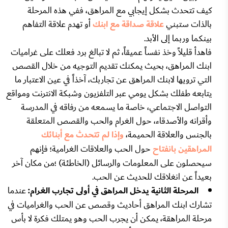
كيف تتحدث بشكل إيجابي مع المراهق، ففي هذه المرحلة
بالذات ستبني
علاقة صداقة مع ابنك
أو تهدم علاقة التفاهم
بينكما وربما إلى الأبد.
فاهدأ قليلاً وخذ نفساً عميقاً، ثم لا تبالغ برد فعلك على غراميات
ابنك المراهق، بحيث يمكنك تقديم التوجيه من خلال القصص
التي ترويها لابنك المراهق عن تجاربك، آخذاً في عين الاعتبار ما
يتابعه طفلك بشكل يومي عبر التلفزيون وشبكة الانترنت ومواقع
التواصل الاجتماعي، خاصة ما يسمعه من رفاقه في المدرسة
وأقرانه والأصدقاء، حول الغرام والحب والقصص المتعلقة
بالجنس والعلاقة الحميمة،
وإذا لم تتحدث مع أبنائك
المراهقين بانفتاح
حول الحب والعلاقات الغرامية؛ فإنهم
سيحصلون على المعلومات والرسائل (الخاطئة) ؛من مكان آخر
بعيداً عن انغلاقك للحديث عن الحب.
المرحلة الثانية يدخل المراهق في أولى تجارب الغرام:
عندما
تشارك ابنك المراهق أحاديث وقصص عن الحب والغراميات في
مرحلة المراهقة، يمكن أن يجرب الحب وهو يمتلك فكرة لا بأس