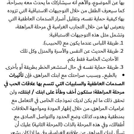
بها عن الموضوع، والأهم أنه سيشاركك ما يحدث معه بصراحة،
كما سيعرف الطفل من خلال التوجيهات الاستباقية التي تزوده
بها؛ كيفية حماية نفسه، وتقليل أضرار الصدمات العاطفية التي
يتعرض لها من خلال التجارب الغرامية في مرحلة المراهقة،
وتشمل مثل هذه التوجيهات الاستباقية:
طريقة اللباس عندما يكون مع (الحبيب).
طريقة الحديث عن النفس والأسرة والمنزل وكل تلك
الأحاديث الخاصة فقط بكم.
طريقة حماية نفسه في حال استشعر الخطر بطريقة أو بأخرى.
بالطبع.. وبسبب صراحتك مع ابنك المراهق، فإن
تأثيرات
الصدمات العاطفية والسلبيات التي تتسم بها علاقات الحب في
مرحلة المراهقة؛ ستكون أخف وطأة على ابنك / ابنتك،
ولن
تحقق ذلك ما لم يكن لديك نموذجك الخاص في التعامل مع
غراميات المراهق، من خلال إظهار المودة ومواجهة الخلافات
بمنطقية وهدوء، كذلك وضع الحدود والتواصل الصادق مع
أطفالك، وفي هذه المرحلة بالذات (المرحلة الثانية) عليك أن
تسأل ابنك المراهق عن علاقته الغرامية، وفي ما إذا كان يشعر