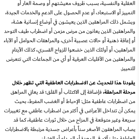
العقلية والنفسية، بسبب ظروف معيشتهم أو وصمة العار أو
التمييز أو الاستبعاد، أو عدم الحصول على الدعم والخدمات الجيدة،
ويشمل ذلك المراهقين الذين يعيشون في أوضاع إنسانية هشة،
والمراهقين الذين يعانون من مرض مزمن أو اضطراب طيف التوحد
أو إعاقة ذهنية أو حالات عصبية أخرى، والمراهقات الحوامل أو الآباء
المراهقين، أو أولئك الذين خضعوا للزواج القسري، كذلك الأيتام
والمراهقين من الأقليات العرقية أو أي من الجماعات التي تتعرض
للتمييز.
يقودنا هذا للحديث عن الاضطرابات العاطفية التي تظهر خلال
مرحلة المراهقة،
فإضافة إلى الاكتئاب أو القلق؛ قد يعاني المراهق
من اضطرابات عاطفية مثل: الإحباط أو الغضب المفرط، بحيث
يمكن أن تتداخل الأعراض في أكثر من اضطراب عاطفي مع تغييرات
سريعة وغير متوقعة في المزاج من خلال ثورات عاطفية، كما قد
يصاب المراهقون الأصغر سناً بأعراض جسدية مرتبطة بالاضطرابات
العاطفة مثل: آلام في المعدة أو الصداع أو الغثيان.