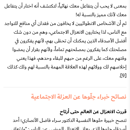
بمعنى لا يحب أن يتفاعل معك نهائياً، لتكتشف أنه اختار أن يتفاعل
معك لأنك مميز بالنسبة له!
ثم أن الأشخاص الانطوائيين لا يخافون من فقدان أي منافع للتواجد
مع الناس، لذا يختارون الانعزال الاجتماعي، وهم من دون شك
أفضل الأصدقاء الذين يمكنك أن تحظى بهم، لأنهم يفكرون في
مصلحتك كما يفكرون بمصلحتهم تماماً، ولأنهم بقرار أن يمضوا
وقتهم معك، على الرغم من حبهم للبقاء وحدهم، فهذا يعني
إخلاصهم لك وولائهم لهذه العلاقة المهمة بالنسبة لهم ولك كذلك
[9].
نصائح خبراء حِلّوها عن العزلة الاجتماعية
قررت الانعزال عن العالم حتى أرتاح
تنصح خبيرة حلوها النفسية الدكتور سراء فاضل الأنصاري؛ أحد
أصدقاء حلوها الذي يعاني الانعزال المرضي عن الناس: "
ما تعاني