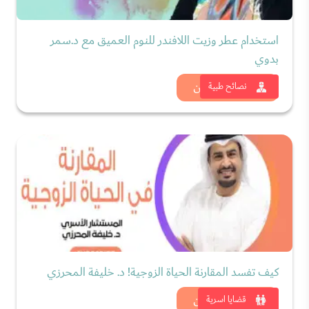
استخدام عطر وزيت اللافندر للنوم العميق مع د.سمر
بدوي
شاهد الان
نصائح طبية
كيف تفسد المقارنة الحياة الزوجية! د. خليفة المحرزي
شاهد الان
قضايا اسرية