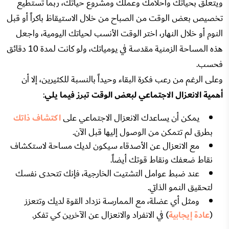
ويتعلق بحياتك وأحلامك وعملك ومشروع حياتك، ربما تستطيع
تخصيص بعض الوقت من الصباح من خلال الاستيقاظ باكراً أو قبل
النوم أو خلال النهار، اختر الوقت الأنسب لحياتك اليومية، واجعل
هذه المساحة الزمنية مقدسة في يومياتك، ولو كانت لمدة 10 دقائق
فحسب.
وعلى الرغم من رعب فكرة البقاء وحيداً بالنسبة للكثيرين، إلا أن
أهمية الانعزال الاجتماعي لبعض الوقت تبرز فيما يلي
:
يمكن أن يساعدك الانعزال الاجتماعي على
اكتشاف ذاتك
بطرق لم تتمكن من الوصول إليها قبل الآن.
مع الانعزال عن الأصدقاء سيكون لديك مساحة لاستكشاف
نقاط ضعفك ونقاط قوتك أيضاً.
عند ضبط عوامل التشتيت الخارجية، فإنك تتحدى نفسك
لتحقيق النمو الذاتي.
ومثل أي عضلة، مع الممارسة نزداد القوة لديك وتتعزز
(
عادة إيجابية
) في الانفراد والانعزال عن الآخرين كي تفكر.