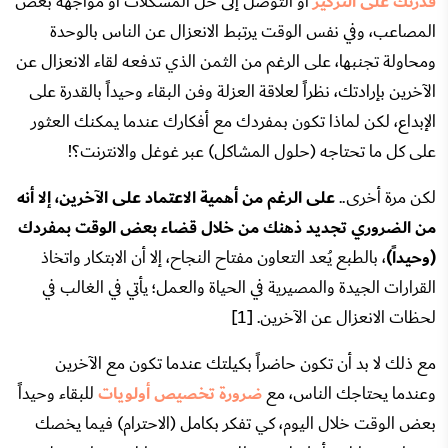
قدرتك على التركيز
أو التوصل إلى حل المشكلات أو مواجهة بعض
المصاعب، وفي نفس الوقت يرتبط الانعزال عن الناس بالوحدة
ومحاولة تجنبها، على الرغم من الثمن الذي تدفعه لقاء الانعزال عن
الآخرين بإرادتك، نظراً لعلاقة العزلة وفن البقاء وحيداً بالقدرة على
الإبداع، لكن لماذا تكون بمفردك مع أفكارك عندما يمكنك العثور
على كل ما تحتاجه (حلول المشاكل) عبر غوغل والانترنت؟!
لكن مرة أخرى..
على الرغم من أهمية الاعتماد على الآخرين، إلا أنه
من الضروري تجديد ذهنك من خلال قضاء بعض الوقت بمفردك
(وحيداً)
، بالطبع يُعد التعاون مفتاح النجاح، إلا أن الابتكار واتخاذ
القرارات الجيدة والمصيرية في الحياة والعمل؛ يأتي في الغالب في
لحظات الانعزال عن الآخرين. [1]
مع ذلك لا بد أن تكون حاضراً بكيلتك عندما تكون مع الآخرين
وعندما يحتاجك الناس، مع
ضرورة تخصيص أولويات
للبقاء وحيداً
بعض الوقت خلال اليوم، كي تفكر بكامل (الاحترام) فيما يخصك