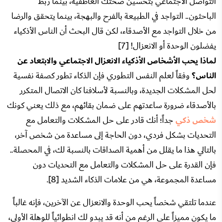
التواصل الاجتماعي بتحسين صحتك العاطفية، بينما ربط
الباحثون.. التواجد في الطبيعة بالفرح والبهجة، بينما يتحقق والرضا
من خلال التواجد مع الأصدقاء، لكن قال البحث أن الناس الأذكياء
يفضلون الوحدة أو الانعزال! [7]
لماذا يحب الأشخاص الأذكياء الانعزال الاجتماعي والابتعاد عن
الناس؟
وفقاً لعلم النفس التطوري فإن الذكاء تطور كصفة نفسية
لحل المشكلات الجديدة، وبالنسبة لأسلافنا كان الاتصال المتكرر
بالأصدقاء ضرورة ساعدتهم على ضمان بقائهم، مع ذلك يعني كونك
شخص ذكي
جداً؛ أنك قادر على حل المشكلات والتعامل مع
التحديات بشكل فردي، دون الحاجة إلى مساعدة من شخص آخر،
بالتالي هذا ما يقلل من أهمية الصداقات بالنسبة لك، في المحصلة..
فإن القدرة على حل المشكلات والتعامل مع التحديات دون
مساعدة المجموعة، هي من علامات الذكاء الشديد [8].
عندما تلتقي شخصاً يحب الوحدة والانعزال عن الآخرين، فإنه غالباً
ما يكون مميزاً على الرغم من أنه قد يبدو لك انطوائياً للوهلة الأولى،