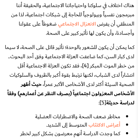
هناك اختلاف في سلوكنا واحتياجاتنا الاجتماعية، والحقيقة أننا
مبرمجون نفسياً وبيولوجياً للحاجة إلى شبكات اجتماعية، لذا من
المنطقي أن يفرض
الانعزال الاجتماعي
ضغوطاً على عقولنا
وأجسادنا، وأن يكون لها تأثير كبير على الصحة.
كما يمكن أن يكون للشعور بالوحدة؛ تأثير قاتل على الصحة، لا سيما
لدى كبار السن، كما ضاعفت العزلة الاجتماعية وفق أحد البحوث..
من خطر الموت المبكر [4]، فقد تكون العزلة الاجتماعية أقل
انتشاراً لدى الشباب، لكنها ترتبط بقوة أكبر بالظروف والسلوكيات
الصحية السيئة أكثر لدى الأشخاص الأكبر عمراُ،
حيث أظهر
الأشخاص المعزولون اجتماعياً (بصرف النظر عن أعمارهم) وفقاً
لدراسة حديثة
[5]:
مخاطر ضعف الصحة والاضطرابات العضلية
أعراض الاكتئاب
المتوسط ​​إلى الشديد.
كما وجدت الدراسة أنهم معرضون بشكل كبير لخطر