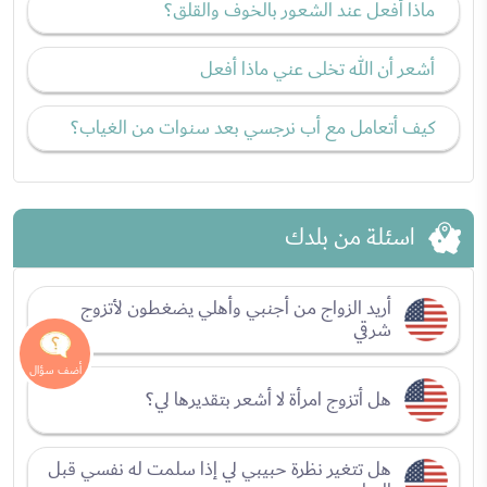
ماذا أفعل عند الشعور بالخوف والقلق؟
أشعر أن الله تخلى عني ماذا أفعل
كيف أتعامل مع أب نرجسي بعد سنوات من الغياب؟
اسئلة من بلدك
أريد الزواج من أجنبي وأهلي يضغطون لأتزوج
شرقي
هل أتزوج امرأة لا أشعر بتقديرها لي؟
هل تتغير نظرة حبيبي لي إذا سلمت له نفسي قبل