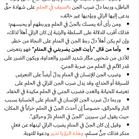
الباطل، وربما دلّ ضرب الجن
بالسيف في الحلم
على شهادة حقٍّ
يدعى إليها الرائي ويؤديها غير خائف.
ومن رأى أنه يمسك بالجنّ في الحلم ويربطهم أو يحبسهم؛
فذلك أقرب للدلالة على السلطة والرتبة إن كان الرائي أهلاً لذلك،
وإن لم يكن أهلاً دلّ ربط الجن في المنام على النجاة من خطر.
وأما من قال "رأيت الجن يضربني في المنام"
فهو يتعرض
للأذى من شخصٍ مكّار شديد الضرر والعداوة، ويكون الضرر على
قدر الألم في الحلم من ضربة الجنيّ.
وضرب الجن للإنسان في المنام يدلّ أيضاً على التعرض
للسرقة أو الخداع، وقد يدل ضرب الجن للرائي في الحلم على
تعرضه للخيانة والغدر، فضرب الجني في الحلم مكيدة في الخفاء.
وربما دلّ ضرب الجن للإنسان في المنام على الخسارة بسبب
النار والحرائق، خصوصاً إن أحدث الجنّ في الحلم خراباً في المكان،
حيث يقول ابن سيرين "الجنّ في المنام نارٌ وحرائق".
وقيل إن كان الجنّ في المنام يضرب الرائي لينهاه عن فعلٍ
منكر فذلك جنٌّ مسلم،
وهذه الرؤيا نذير
ودعوة للتوبة.