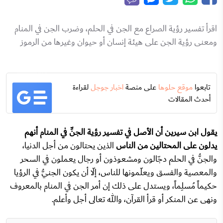
اقرأ تفسير رؤية الصراع مع الجن في الحلم، وضرب الجن في المنام
ومعنى رؤية الجن على هيئة إنسان أو حيوان وغيرها من الرموز
تابعوا
موقع حلوها
على منصة
اخبار جوجل
لقراءة
أحدث المقالات
يقول ابن سيرين أن الأصل في تفسير رؤية الجنِّ في المنام أنهم
يدلون على المحتالين من الناس
الذين يحتالون من أجل الدنيا،
والجنُّ في الحلم دجّالون ومشعوذون أو رجال يعملون في السحر
والمعصية والفسق ويعلّمونها للناس، إلّا أن يكون الجنيُّ في الرؤيا
حكيماً مُسلِماً، ويستدل على ذلك إن أمر الجن في المنام بالمعروف
ونهى عن المنكر أو قرأ القرآن، والله تعالى أجل وأعلم.