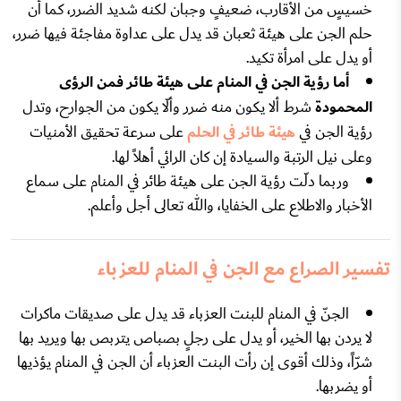
خسيسٍ من الأقارب، ضعيفٍ وجبان لكنه شديد الضرر، كما أن
حلم الجن على هيئة ثعبان قد يدل على عداوة مفاجئة فيها ضرر،
أو يدل على امرأة تكيد.
أما رؤية الجن في المنام على هيئة طائر فمن الرؤى
المحمودة
شرط ألا يكون منه ضرر وألّا يكون من الجوارح، وتدل
رؤية الجن في
هيئة طائر في الحلم
على سرعة تحقيق الأمنيات
وعلى نيل الرتبة والسيادة إن كان الرائي أهلاً لها.
وربما دلّت رؤية الجن على هيئة طائر في المنام على سماع
الأخبار والاطلاع على الخفايا، والله تعالى أجل وأعلم.
تفسير الصراع مع الجن في المنام للعزباء
الجنّ في المنام للبنت العزباء قد يدل على صديقات ماكرات
لا يردن بها الخير، أو يدل على رجلٍ بصباص يتربص بها ويريد بها
شرّاً، وذلك أقوى إن رأت البنت العزباء أن الجن في المنام يؤذيها
أو يضربها.