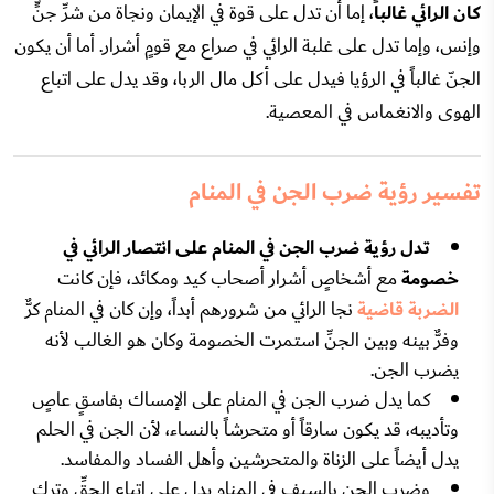
كان الرائي غالباً
، إما أن تدل على قوة في الإيمان ونجاة من شرِّ جنٍّ
وإنس، وإما تدل على غلبة الرائي في صراع مع قومٍ أشرار. أما أن يكون
الجنّ غالباً في الرؤيا فيدل على أكل مال الربا، وقد يدل على اتباع
الهوى والانغماس في المعصية.
تفسير رؤية ضرب الجن في المنام
تدل رؤية ضرب الجن في المنام على انتصار الرائي في
خصومة
مع أشخاصٍ أشرار أصحاب كيد ومكائد، فإن كانت
الضربة قاضية
نجا الرائي من شرورهم أبداً، وإن كان في المنام كرٌّ
وفرٌّ بينه وبين الجنِّ استمرت الخصومة وكان هو الغالب لأنه
يضرب الجن.
كما يدل ضرب الجن في المنام على الإمساك بفاسقٍ عاصٍ
وتأديبه، قد يكون سارقاً أو متحرشاً بالنساء، لأن الجن في الحلم
يدل أيضاً على الزناة والمتحرشين وأهل الفساد والمفاسد.
وضرب الجن بالسيف في المنام يدل على اتباع الحقِّ وترك