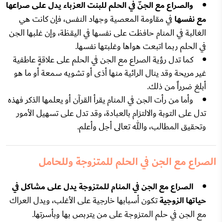
والصراع مع الجنّ في الحلم للبنت العزباء يدل على صراعها
مع نفسها
في مقاومة المعصية وجهاد النفس، فإن كانت هي
الغالبة في المنام حافظت على نفسها في اليقظة، وإن غلبها الجن
في الحلم ربما اتبعت هواها وغلبتها نفسها.
كما تدل رؤية الصراع مع الجن في الحلم على علاقةٍ عاطفية
غير مريحة وقد ينال الرائية منها أذى أو تشويه سمعة أو ما هو
أبلغ ضرراً من ذلك.
وأما من رأت الجن في المنام يقرأ القرآن أو يعلمها الذكر فهذه
تدل على التوبة والالتزام بالعبادة، وقد تدل على تسهيل الأمور
وتحقيق المطالب، والله تعالى أجل وأعلم.
الصراع مع الجن في الحلم للمتزوجة وللحامل
الصراع مع الجن في المنام للمتزوجة يدل على مشاكل في
حياتها الزوجية
تكون أسبابها خارجية على الأغلب، ويدل العراك
مع الجن في حلم المتزوجة على من يتربص بها وبأسرتها.