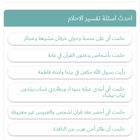
احدث اسئلة تفسير الاحلام
حلمت أني على منصة وحولي خرفان مشوهة وعجائز
حلمت بأشخاص يدفنون القرآن في غابة
رأيت رسول الله مكفن في بيتنا وابنته فاطمة
حلمت أني أرتدي عبايه سوداء ويطاردني شباب يرتدون
ثياب بيضاء
حلمت أني أحضر عقد قران لشخص والعروس غير معروفة
حلمت أن طائر أخي هرب من النافذة