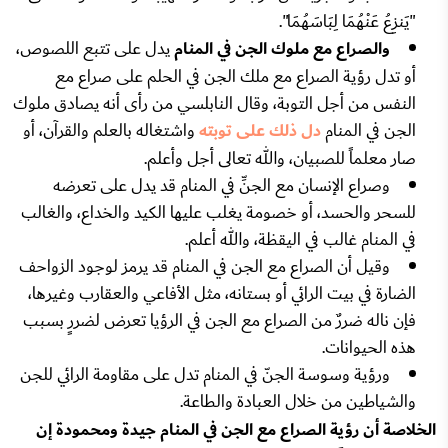
"يَنزِعُ عَنْهُمَا لِبَاسَهُمَا".
والصراع مع ملوك الجن في المنام
يدل على تتبع اللصوص،
أو تدل رؤية الصراع مع ملك الجن في الحلم على صراع مع
النفس من أجل التوبة، وقال النابلسي من رأى أنه يصادق ملوك
الجن في المنام
دل ذلك على توبته
واشتغاله بالعلم والقرآن، أو
صار معلماً للصبيان، والله تعالى أجل وأعلم.
وصراع الإنسان مع الجنِّ في المنام قد يدل على تعرضه
للسحر والحسد، أو خصومة يغلب عليها الكيد والخداع، والغالب
في المنام غالب في اليقظة، والله أعلم.
وقيل أن الصراع مع الجن في المنام قد يرمز لوجود الزواحف
الضارة في بيت الرائي أو بستانه، مثل الأفاعي والعقارب وغيرها،
فإن ناله ضررٌ من الصراع مع الجن في الرؤيا تعرض لضررٍ بسبب
هذه الحيوانات.
ورؤية وسوسة الجنّ في المنام تدل على مقاومة الرائي للجن
والشياطين من خلال العبادة والطاعة.
الخلاصة أن رؤية الصراع مع الجن في المنام جيدة ومحمودة إن