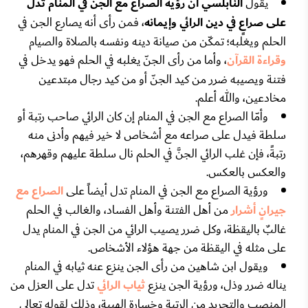
يقول
النابلسي أن رؤية الصراع مع الجن في المنام تدل
على صراعٍ في دين الرائي وإيمانه
، فمن رأى أنه يصارع الجن في
الحلم ويغلبه؛ تمكّن من صيانة دينه ونفسه بالصلاة والصيام
وقراءة القرآن
، وأما من رأى الجنّ يغلبه في الحلم فهو يدخل في
فتنة ويصيبه ضرر من كيد الجنّ أو من كيد رجال مبتدعين
مخادعين، والله أعلم.
وأمّا الصراع مع الجن في المنام إن كان الرائي صاحب رتبة أو
سلطة فيدل على صراعه مع أشخاص لا خير فيهم وأدنى منه
رتبةً، فإن غلب الرائي الجنَّ في الحلم نال سلطة عليهم وقهرهم،
والعكس بالعكس.
ورؤية الصراع مع الجن في المنام تدل أيضاً على
الصراع مع
جيرانٍ أشرار
من أهل الفتنة وأهل الفساد، والغالب في الحلم
غالبٌ باليقظة، وكل ضرر يصيب الرائي من الجن في المنام يدل
على مثله في اليقظة من جهة هؤلاء الأشخاص.
ويقول ابن شاهين من رأى الجن ينزع عنه ثيابه في المنام
يناله ضرر وذل، ورؤية الجن ينزع
ثياب الرائي
تدل على العزل من
المنصب والتجريد من الرتبة وخسارة الهيبة، وذلك لقوله تعالى