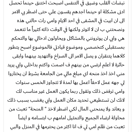
نبضات القلب وضيق في التنفس اصبحت اختنق حينما تحصل
ادنى مشكلة او حينما اجدهم يقسون علي حتى اضطر بي الامر
الى ان ابيت في المشفى في احد الايام وامي رات حالتي هذه
ونصحتني ب ان لا اتوتر ولكنها في الوقت ذاته كثيراً ما تتعمد
هي وابي ان يوترونني بالمشاكل ويحاولون ادخالي بها والتحكم
بمستقبلي كتخصصي وموضوع قيادتي فالموضوع اصبح يتطور
كلاهما يتنقران و يصل الامر الى الصراخ والتهديد بينهما وابقى
حائرة لا اعلم ارضي من بينهم ف اصمت واكتم بداخلي وابي يريد
مني اخذ اخذ منحه اي مبلغ مالي من الجامعة بشرط ان يختاروا
لي جهه عمل لاحقاً اعمل بها لمدة لا تتجاوز الخمس سنوات
وامي ترفض ذلك وتقول ربما يكون العمل غير مناسب لك
لانك لن تستطيعي تحديد مكان العمل وابي يغضب بسبب ذلك
و يعاند ولا يمنحني المال لكي اضطر لاخذ " المنحة" تعبت من
محاولة ارضاء الجميع والتمثيل امامهم ب ابتسامه و ايضاً
تعبت من ظلم امي لي ف انا اكثر من يحترمها في المنزل والبي