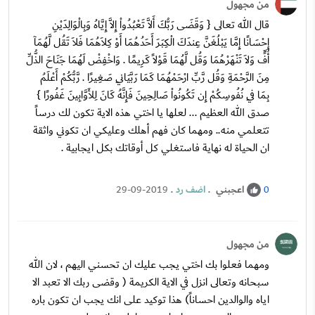
من مجهول
قال الله تعالى { وَقَضَى رَبُّكَ أَلاَّ تَعْبُدُواْ إِلاَّ إِيَّاهُ وَبِالْوَالِدَيْنِ
إِحْسَانًا إِمَّا يَبْلُغَنَّ عِندَكَ الْكِبَرَ أَحَدُهُمَا أَوْ كِلاَهُمَا فَلاَ تَقُل لَّهُمَآ
أُفٍّ وَلاَ تَنْهَرْهُمَا وَقُل لَّهُمَا قَوْلاً كَرِيمًا . وَاخْفِضْ لَهُمَا جَنَاحَ الذُّلِّ
مِنَ الرَّحْمَةِ وَقُل رَّبِّ ارْحَمْهُمَا كَمَا رَبَّيَانِي صَغِيرًا . رَّبُّكُمْ أَعْلَمُ
بِمَا فِي نُفُوسِكُمْ إِن تَكُونُواْ صَالِحِينَ فَإِنَّهُ كَانَ لِلأَوَّابِينَ غَفُورًا }
صدق الله العظيم ... لعلها يا اختي هذه الاية تكون لك درساً
تتعلمي منه.. ومهما كان فهم أهلك وعليكي ان تكوني واثقة
ان الحياة له نهاية فاستغلي كل أوقاتك بكل ايجابية .
اعجبني
.
اضف رد
.
29-09-2019
0
من مجهول
ومهما فعلوا بك اختي يجب عليك ان تحسني اليهم ، لان الله
سبحانه وتعالى انزل في الاية الكريمة ( وقضى ربك الا تعبد الا
اياه والوالدين احساناً) هذا توكيد على انك يجب ان تكون باره