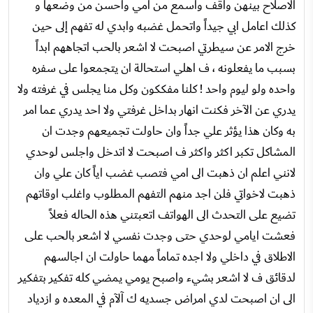
الاصلاح بينهن واقف واسمع من امي واحسن من وضعها و
كذلك اعامل ابي جيداً واتحمل غضبه وابدي له تفهم إلى حين
خرج الامر عن سيطرتي اصبحت لا اشعر بالحب اتجاههم ابداً
بسبب ما يفعلونه ، ف اهلي استحالة ان يتجمعوا على سفره
واحده ولو ليوم واحد ! كلنا مفككون وكل منا يجلس في غرفته ولا
يدري عن الآخر فكنت انهار بداخل غرفتي ولا احد يدري عما امر
به وكان هذا يؤثر علي جداً وان حاولت تجميعهم وجدت ان
المشاكل تكبر اكثر واكثر ف اصبحت لا اتدخل واجلس لوحدي
لانني اعلم ان ذهبت الى امي فتصب غضب اياً كان علي وان
ذهبت لاخواتي فلن اجد منهم التفهم المطلوب واغلب اوقاتهم
تضيع على التحدث الى الهواتف اتعبتني هذه الحاله فعلاً
فعشت ايامي لوحدي حتى وجدت نفسي لا اشعر بالحب على
الاطلاق في داخلي ولا اجده تماماً مهما حاولت ان اجالسهم
لدقائق ف لا اشعر بشيء واصبح يومي يمضي كله تفكير بتفكير
الى ان اصبحت لدي امراض جسديه ك آلآم في المعده و ازدياد