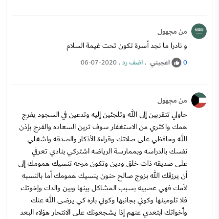
من مجهول
و نادرا ما نجد أسرة تكون تحت غيمة السلام
اعجبني
.
اضف رد
.
06-07-2020
0
من مجهول
حاولي تتقربين إلى الله وتلجئين إليه وتدعين في السجود يفرج
همك واكثري من الاستغفار سوف ترين السعاده والفرج بإذن
الله وحافظي على صلاتك وقراءة الأذكار والصدقه واشغلي
نفسك بالدراسه وبممارسة الرياضه اشتركي بنادي تعرفي
على صديقه ذات خلق ودين وتكون مرحه تنسيك همومك إلى
أن يرزقك الله بزوج صالح حنون ينسيك همومك أما بالنسبه
لأمك فهي عصبيه بسبب المشاكل بينها وبين والدك وإخوتك
فلا تلومينها وكوني بجانبها وكوني باره كي يرضى الله عنك
وأخواتك ابتعدي عنهم إذا يشجعونك على الانتحار هؤلاء البعد