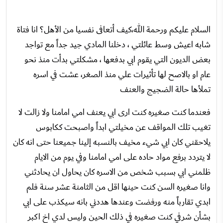
السلام عليكم ورحمة الله،كيف أتعافى نفسيا من الأهل؟ انا فتاة
شابه اعيش وسط عائلتي ، دخلنا المادي جيد جداً مع تواجد
بعض الديون التي يقوم ابي بدفعها ، مشكلتي بدأت منذ نحو
عام او بالاصح لها تأثيرات علي منذ الصغر، عشت في اسره
تملأها حالة الضجيج والعنف
فعندما كنت صغيره كنت ارى ابي يعنف امي امامنا ولا زالت لا
تغيب تلك المواقف عن مخيلتي ابداً واصبحت ككابوس
يلاحقني كان ابي شيء مخيف بالنسبه إلينا جميعنا حتى انه كان
لا يتردد برفع مواد حاده على امي امامنا وفي يوم من الايام
ظلمني ابي بسبب شخص من الاسره كان يحاول ان يحادثني
وانا صغيره السن كنت حينها اقل من الثامنة عشر سنة فلم
ابدي تقارباً منه ورفضت وعندها هددني بانه سيكذب على ابي
بشأن شرفي كنت صغيره في ذلك الحين وليس لدي اخ اكبر