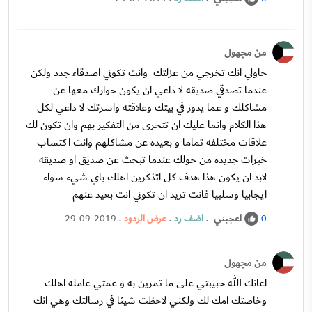
من مجهول
حاولي انك تخرجي من عزلتك وانت تكوني اصدقاء جدد ولكن
عندما تصدقي صديقه لا داعي ان يكون حوارك معها عن
مشاكلك و عما يدور في بيتك وعلاقته واسرتك لا داعي لكل
هذا الكلام وانما عليك ان تتحرى من التفكير بهم وان تكون لك
علاقات مختلفه تماما و بعيده عن مشاكلهم وانت اكتساب
خبرات جديده من حولك عندما تبحث عن صديق او صديقه
لابد ان يكون هذا هدف كل اتذكرين اهلك باي شيء سواء
ايجابيا وسلبيا فانت تريد ان تكوني انت بعيد عنهم
اعجبني
.
اضف رد
.
عرض الردود
.
29-09-2019
0
من مجهول
اعانك الله حبيبتي على ما تمرين به و عمتي عامله اهلك
وخاصتك امك لك ولكني لاحظت شيئا في رسالتك وهي انك