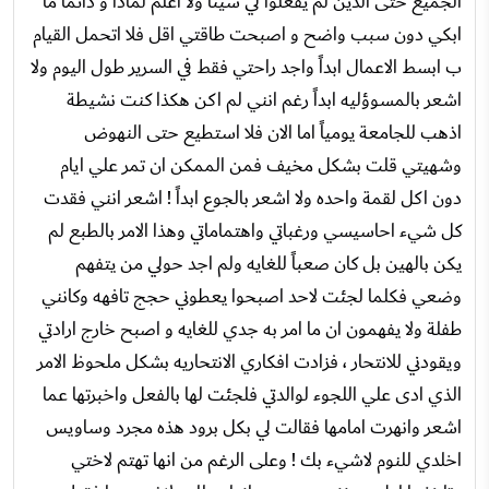
الجميع حتى الذين لم يفعلوا لي شيئاً ولا اعلم لماذا و دائماً ما
ابكي دون سبب واضح و اصبحت طاقتي اقل فلا اتحمل القيام
ب ابسط الاعمال ابداً واجد راحتي فقط في السرير طول اليوم ولا
اشعر بالمسوؤليه ابداً رغم انني لم اكن هكذا كنت نشيطة
اذهب للجامعة يومياً اما الان فلا استطيع حتى النهوض
وشهيتي قلت بشكل مخيف فمن الممكن ان تمر علي ايام
دون اكل لقمة واحده ولا اشعر بالجوع ابداً ! اشعر انني فقدت
كل شيء احاسيسي ورغباتي واهتماماتي وهذا الامر بالطبع لم
يكن بالهين بل كان صعباً للغايه ولم اجد حولي من يتفهم
وضعي فكلما لجئت لاحد اصبحوا يعطوني حجج تافهه وكانني
طفلة ولا يفهمون ان ما امر به جدي للغايه و اصبح خارج ارادتي
ويقودني للانتحار ، فزادت افكاري الانتحاريه بشكل ملحوظ الامر
الذي ادى علي اللجوء لوالدتي فلجئت لها بالفعل واخبرتها عما
اشعر وانهرت امامها فقالت لي بكل برود هذه مجرد وساويس
اخلدي للنوم لاشيء بك ! وعلى الرغم من انها تهتم لاختي