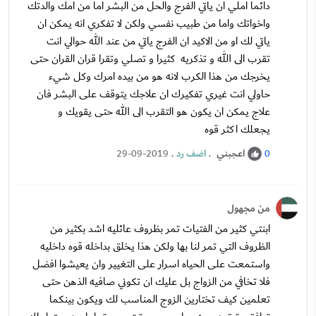
دائما املي ان ياتي الفرج والحل من البشر اما من امك والدتك
واخواتك واما من طبيب نفسي ولكن لا تفكري انه يمكن ان
ياتي لك او من الاكيد ان الفرج ياتي من عند الله حوالي انت
تقرب الى الله و تذكريه كثيرا و تصلي وتقرا قران القران حتى
يخرجك من هذا الكرب لانه هو من بيده امرك وكل شيء
حاولي انت غيري تفكيرك ان علاجك يتوقف على البشر فان
علاج يمكن ان يكون هو التقرب الى الله حتى يقويك و
يجعلك اكثر قوه
اعجبني
.
اضف رد
.
29-09-2019
0
من مجهول
ابنتي كثير من الفتيات تمر بظروف عائليه اشد بكثير من
الظروف التي تمر لنا بها ولكن هذا يخلق بداخله قوه داخليه
واستمعت على الحياه اسرار على التغيير وان يعيشوا افضل
فلا تخافي من الزواج بل عليك ان تكوني صافيه الذهن حتى
تعلمين كيف تختارين الزوج المناسب لك ويكون بينكما