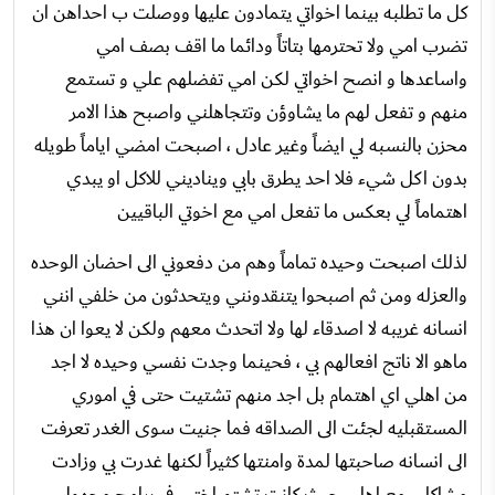
كل ما تطلبه بينما اخواتي يتمادون عليها ووصلت ب احداهن ان
تضرب امي ولا تحترمها بتاتاً ودائما ما اقف بصف امي
واساعدها و انصح اخواتي لكن امي تفضلهم علي و تستمع
منهم و تفعل لهم ما يشاوؤن وتتجاهلني واصبح هذا الامر
محزن بالنسبه لي ايضاً وغير عادل ، اصبحت امضي اياماً طويله
بدون اكل شيء فلا احد يطرق بابي ويناديني للاكل او يبدي
اهتماماً لي بعكس ما تفعل امي مع اخوتي الباقيين
لذلك اصبحت وحيده تماماً وهم من دفعوني الى احضان الوحده
والعزله ومن ثم اصبحوا يتنقدونني ويتحدثون من خلفي انني
انسانه غريبه لا اصدقاء لها ولا اتحدث معهم ولكن لا يعوا ان هذا
ماهو الا ناتج افعالهم بي ، فحينما وجدت نفسي وحيده لا اجد
من اهلي اي اهتمام بل اجد منهم تشتيت حتى في اموري
المستقبليه لجئت الى الصداقه فما جنيت سوى الغدر تعرفت
الى انسانه صاحبتها لمدة وامنتها كثيراً لكنها غدرت بي وزادت
مشاكلي مع اهلي حيث كانت تشتم اختي في برامج مجهول