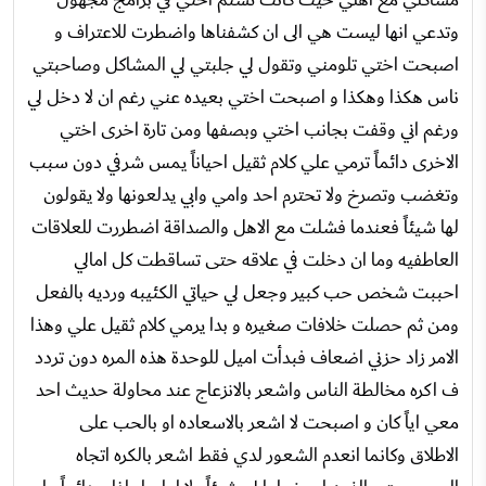
وتدعي انها ليست هي الى ان كشفناها واضطرت للاعتراف و
اصبحت اختي تلومني وتقول لي جلبتي لي المشاكل وصاحبتي
ناس هكذا وهكذا و اصبحت اختي بعيده عني رغم ان لا دخل لي
ورغم اني وقفت بجانب اختي وبصفها ومن تارة اخرى اختي
الاخرى دائماً ترمي علي كلام ثقيل احياناً يمس شرفي دون سبب
وتغضب وتصرخ ولا تحترم احد وامي وابي يدلعونها ولا يقولون
لها شيئاً فعندما فشلت مع الاهل والصداقة اضطررت للعلاقات
العاطفيه وما ان دخلت في علاقه حتى تساقطت كل امالي
احببت شخص حب كبير وجعل لي حياتي الكئيبه ورديه بالفعل
ومن ثم حصلت خلافات صغيره و بدا يرمي كلام ثقيل علي وهذا
الامر زاد حزني اضعاف فبدأت اميل للوحدة هذه المره دون تردد
ف اكره مخالطة الناس واشعر بالانزعاج عند محاولة حديث احد
معي اياً كان و اصبحت لا اشعر بالاسعاده او بالحب على
الاطلاق وكانما انعدم الشعور لدي فقط اشعر بالكره اتجاه