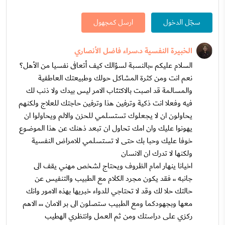
سجّل الدخول
ارسل كمجهول
الخبيرة النفسية د.سراء فاضل الأنصاري
السلام عليكم ،،بالنسبة لسؤالك كيف أتعافى نفسيا من الأهل؟
نعم انت ومن كثرة المشاكل حولك وطبيعتك العاطفية
والمسالمة قد اصبت بالاكتئاب الامر ليس بيدك ولا ذنب لك
فيه وفعلا انت ذكية وترفين هذا وترفين حاجتك للعلاج ولكنهم
يحاولون ان لا يجعلوك تستسلمي للحزن والالم ويحاولوا ان
يهونوا عليك وان امك تحاول ان تبعد ذهنك عن هذا الموضوع
خوفا عليك وحبا بك حتى لا تستسلمي للامراض النفسية
ولكنها لا تدرك ان الانسان
اخيانا ينهار امام الظروف ويحتاج لشخص مهني يقف الى
جانبه ،، فقد يكون مجرد الكلام مع الطبيب والتنفيس عن
حالتك حلا لك وقد لا تحتاجي للدواء خبريها بهذه الامور وانك
معها وبجهودكما ومع الطبيب ستصلون الى بر الامان ،،، الاهم
ركزي على دراستك ومن ثم العمل وانتظري الهطيب