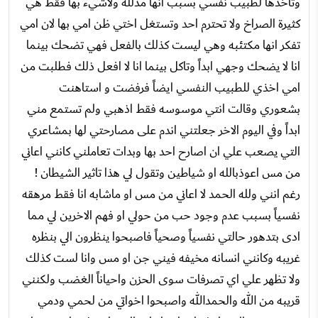
وتاخذها لطبيب نفسي بسبب انها مدلله ولاشيء بها فقط هي
كثيرة الصراخ ولا تحترم احد وتستغل اختي ظن امي بها لان امي
تفكر انها مكتئبه وهي ليست كذلك بالفعل فهي تضحك بينما
انا لا يضحك وجهي ابداً وتاكل بينما انا لا افعل ذلك فطلبت من
امي اخذي للطبيب النفسي ايضاً فرفضت و استاهنت
بشعوري وقالت انتي موسوسه فقط اذهبي ولم تستمع مني
ابداً وفي اليوم الاخر جعلتني اندم على مصارحتي لها بمشاعري
التي يصعب علي ان اصارح احد بها وبدات تعاملني كانني اعاني
من مس اعوذبالله او شياطين وتقول لي هذا تاثير الشيطان !
رغم انني ولله الحمد لا اعاني من مس او ماشابه انا فقط مرهقه
نفسياً بسبب عدم وجود حب من حولي او فهم الاخرين لي مما
ادى بتدهور حالتي نفسياً وصحياً فاصبحوا ينظرون الي بنظره
غريبه وكانني انسانه مخيفه فيني جن او مس وانا لست كذلك
ولا تظهر علي اي تصرفات سوى الحزن واحياناً الغضب ولكنني
قريبه من الله والحمدالله واصبحوا اخواتي من لحمي ودمي