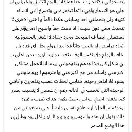
ينصحونني بالانتحار ف احداهما ذات اليوم اتت لي واخبرتني ان
حلي هو الانتحار وامي دائماً تتذمر مني وتصرخ انني انسانه
كئيبه ولن يتحملني احد وسابقى هكذا دائماً و اختي الاخرى لا
تتحدث معي دون سبب ! انا تعبت حقاً واصبح الامر يؤثر على
مستقبلي ايضاً ف اصبحت مجرد جماد لا اشعر بالمسوؤليه
اتجاه دراستي او بالحب بتاتاً فلا اريد الزواج مثل اي فتاه بل
اخاف الزواج وفي نفس الوقت تعبت واريد الهروب من اهلي ب
اي شكل كان فلا اجدهم يتفهمونني بينما انا اتحمل مشاكل
اكبر مني واساند من هم اكبر مني واحترمهم ! ويعاملونني
بسوء فلا اتذمر وحينما تنتابني لحظات غضب يتذمرون و كانني
الوحيده التي تغضب في العالم رغم ان غضبي لا يتسبب بضرر
كما يفعلن اخوتي ب امي حيث يكون هناك ضرب و غيره
ارجوكم ما الحل! اريد علاج نفسي وايضاً اهلي يمنعونني من
ذلك بقول ان هذه واسوس و و و و وانا انهار لكل يوم وطال بي
هذا الوضع المدمر