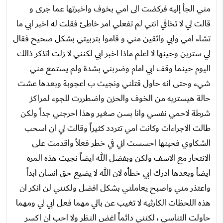
مني الجأ إليه فركضت الى امي بخوف واخبرتها عما جرى و
قالت لي لا تخافي انتي لم تفعلي امر خاطئ فقلت له اخبر ابي ما
تشاء امي وابي واثقين مني و قاموا بتربيتي بشكل صحيح فقال
لي سترين وحينها لا اعلم ماذا اخبر ابي لكنني لا زلت اتذكر ذالك
اليوم حينما وقف ابي امام وضربني بشدة ولم يستمع مني
شيء وحتى انه حاول قتلني ونجيت ب اعجوبة وبعدها عشت
حالة هيستريه من الخوف والحزن واضطررت للجوء لمراكز
شرطة لاحمي نفسي وانا بسن صغير وهذا احرجني جداً ولكن
طالت الاجراءات وكانت امي تتردد كثيراً وقالت لي ان اسحب
الشكاوي فحينها احسست اني في خطر فعلاً واقدمت على
الانتحار مع الاسف ولكن وبفضل الله ايضاً نجيت هذه المره
ايضاً وبعدها ادرك ابي خطأه لان الله لا يضيع حق انسان ابداً
واعتذر مني واصبح يعاملني بشكل افضل ولكنني لن انكر ان
هذه اللحظات الكارثيه لا تغيب عن بالي مهما فعل ابي لي ومهما
حاولت التناسي ، لكنني دائماً اغض النظر ولا احب ان اكسر