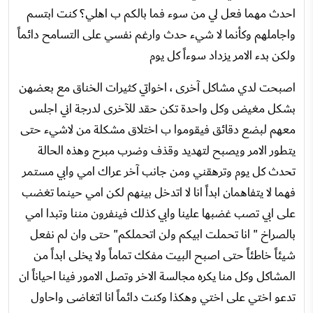
احدث مهما فعل لي من سوء فما بالكم ب اهلي؟ كنت ابتسم
واجاملهم وكأنما لا شيء حدث وارغم نفسي على التسامح دائماً
ولكن بدء الامر يزداد سوءاً كل يوم
اصبحت لدي مشاكل آخرى ، اخواتي كثيرات الخناق مع بعضهن
بشكل مغيض وكل واحدة تكن حقد للآخرى لدرجة اني اجلس
معهم لبضع دقائق فيقوموا ب اختلاق مشكلة من لاشيء حتى
يتطور الامر ويصبح لتهديد وقذف وضرب مبرح وهذه الحالة
تحدث كل يوم وترهقني ومن جانب آخر عراك امي وابي مستمر
فهما لا يتفاهمان ابداً انا لا اتدخل بينهم لكن امي حينما تغضب
على ابي تصب غضبها علينا وابي كذلك فينفرون مننا وتبدا امي
بالصراخ " انا تحملت ابيكم ولن اتحملكم" حتى وان لم نفعل
شيئاً خاطئاً حتى اصبح البيت مفكك تماماً ولا يخلى ابداً من
المشاكل وكل منا يكره مجالسة الاخر وتصل الامور فينا احياناً ان
تدعو اختي على اختي وهكذا وكنت دائماً انا اتغاضى واحاول