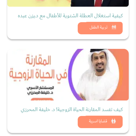
كيفية استغلال العطلة الشتوية للأطفال مع د.يزن عبده
شاهد الان
تربية الطفل
كيف تفسد المقارنة الحياة الزوجية! د. خليفة المحرزي
شاهد الان
قضايا اسرية