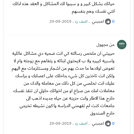
حياتك بشكل كبير و و سببوا لك المشاكل و العقد هذه لذلك
انتي نفسك وهم بنفسهم
اعجبني
.
اضف رد
.
29-09-2019
0
من مجهول
حبيبتي ان ملخص رسالته كي انت ضحيه دي مشاكل عائليه
واسريه كبيره ولا ب لايحتوي ابنائه و يتفاهم مع زوجته وام لا
تعوض اولادها ما حدث بهم من اشجار ومستلزمات مع اليهم
ولكن انت تاخذين كل شيء بداخلك على اعصابك و براسك
عليك انت تخلصي من كل ذلك من معامله والدك من
معاملات امك من صراخ او من اخواتك حاولي ان تنقذ نفسك
خارج هذا الاطار وانت حزينه عن حياه جديده اذهب الى
جامعات كنت لم تفهمني الدراسه واكون نشيطه تخرجي
خارج الصندوق
اعجبني
.
اضف رد
.
29-09-2019
0