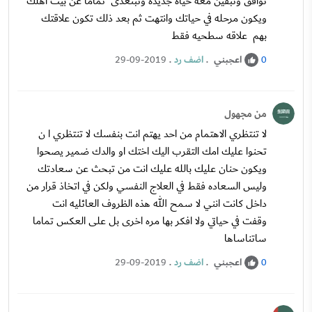
توافق وتبقين معه حياه جديده وتبتعدى تماما عن بيت اهلك
ويكون مرحله في حياتك وانتهت ثم بعد ذلك تكون علاقتك
بهم علاقه سطحيه فقط
اعجبني
.
اضف رد
.
29-09-2019
0
من مجهول
لا تنتظري الاهتمام من احد يهتم انت بنفسك لا تنتظري ا ن
تحنوا عليك امك التقرب اليك اختك او والدك ضمير يصحوا
ويكون حنان عليك بالله عليك انت من تبحث عن سعادتك
وليس السعاده فقط في العلاج النفسي ولكن في اتخاذ قرار من
داخل كانت انني لا سمح الله هذه الظروف العائليه انت
وقفت في حياتي ولا افكر بها مره اخرى بل على العكس تماما
ساتناساها
اعجبني
.
اضف رد
.
29-09-2019
0