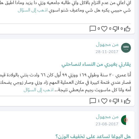
اني اعاني من عدم التزام بالاكل واني طالبه جامعيه وزني دا يزيد ومادا اطيق ه
شي حبيبي يكره هل شي وماعرف شنو اسوي
اذهب إلى السؤال
chat_bubble_outline
favorite_border
thumb_down_off_alt
thumb_up_off_alt
0
0
0
من مجهول
28-11-2017
يقارني بغيري من النساء لنصاحتي
أنا عمري ٢٠ سنة وطولي ١٦٩ ووزني ٩٩ أول كان ٦٦ ولدت بنتي بالو
فصار عندي فتحة كبيرة في مكان العملية المهم زاد وزني وصار زوجي يضحك
أمه وانا كل ماسويت رجيم مايعطي نتيجة...
اذهب إلى السؤال
chat_bubble_outline
favorite_border
thumb_down_off_alt
thumb_up_off_alt
1
0
1
من مجهول
23-08-2017
هل اليوغا تساعد على تخفيف الوزن؟