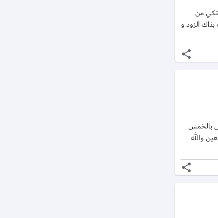
اشتكي من
 بذاك الزود و
share
لاكل انا با كل بالخمس
عين والله
share