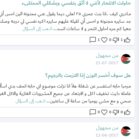
حاولت الانتحار لأنني لا أثق بنفسي وبشكلي الممتلىء
مــادري كيف ..انا بنت عمري ٢٥ اهلي ديما يقول عني مجنونه الين احس 
جد سايره مجنونه و احس أني ثقيله عليهم سايره اكره نفسي لي درجه وصل
معيا كم مره احاول انتحر و لا ساعات انسد...
اذهب إلى السؤال
chat_bubble_outline
favorite_border
thumb_down_off_alt
thumb_up_off_alt
1
0
1
من مجهول
21-07-2017
هل سوف أخسر الوزن إذا التزمت بالرجيم؟
مرحبا حابه استفسر عن شغلة هلأ انا نزلت موضوع اني حابه انحف بدي اسأل 
عامله دايت تخفيف اكل و الابتعاد عن جميع المشروبات الغازية والاكل الغي
صحي و مع مشي يوميا من ساعة ال ساعتين...
اذهب إلى السؤال
chat_bubble_outline
favorite_border
thumb_down_off_alt
thumb_up_off_alt
0
0
0
من مجهول
12-06-2017