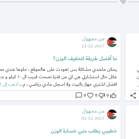
من مجهول
22-12-2017
ما أفضل طريقة لتخفيف الوزن؟
تي
يمكن ماعندي مشكلة بس تعودت على هالموقع ، حلوها عندي مصدر
ن
عكل حال استشارتي هي اني من فت
افضل اشتري جهاز بالبيت ولا اسجل بنادي رياضي ، م...
اذهب إلى ا
chat_bubble_outline
favorite_border
thumb_down_off_alt
thumb_up_off_alt
share
0
0
0
من مجهول
01-12-2017
خطيبي يطلب مني خسارة الوزن