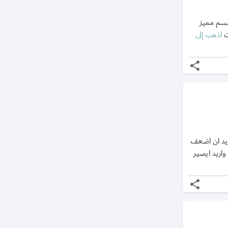
 اكمل حياتي بجسم مميز
ت
اذهب إلى
share
 السمن اريد ان اضعف
ريد ايصير
share