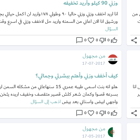
وزني 90 كيلو وأريد تخفيفه
أني من
انا اريد اخفف وزني وزني حاليا ٩٠ وطولي ١٧٨واريد ان
ت
ورشيق انا الان اعاني من السمنه واريد حل لاخفف وزني في اسرع وق
السؤال
chat_bubble_outline
favorite_border
thumb_down_off_alt
thumb_up_off_alt
share
0
0
0
من مجهول
17-07-2017
كيف أخفف وزني وأهتم ببشرتي وجمالي؟
انا
هلو انه بنت اسمي طيبه عمري 15 سنهاعاني من مشكله
ر
بسرعه قصوا وكمان شعر كلش قصير متقصف وخفيف اريده يثخن وا
واجهي ابيض واسناني بعد بيض
اذهب إلى السؤال
chat_bubble_outline
favorite_border
thumb_down_off_alt
thumb_up_off_alt
share
0
0
0
من مجهول
17-05-2017