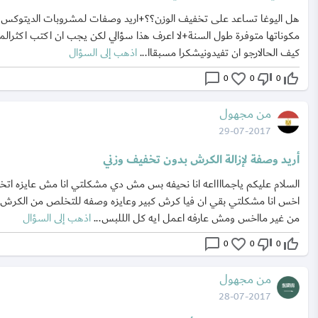
هل اليوغا تساعد على تخفيف الوزن؟؟+اريد وصفات لمشروبات الديتوكس
مكوناتها متوفرة طول السنة+لا اعرف هذا سؤالي لكن يجب ان اكتب اكثرالم
كيف الحالارجو ان تفيدونيشكرا مسبقاا...
اذهب إلى السؤال
chat_bubble_outline
favorite_border
thumb_down_off_alt
thumb_up_off_alt
0
0
0
من مجهول
29-07-2017
أريد وصفة لإزالة الكرش بدون تخفيف وزني
السلام عليكم ياجمااااعه انا نحيفه بس مش دي مشكلتي انا مش عايزه اتخن
اخس انا مشكلتي بقي ان فيا كرش كبير وعايزه وصفه للتخلص من الكرش
من غير مااخس ومش عارفه اعمل ايه كل الللبس...
اذهب إلى السؤال
chat_bubble_outline
favorite_border
thumb_down_off_alt
thumb_up_off_alt
0
0
0
من مجهول
28-07-2017