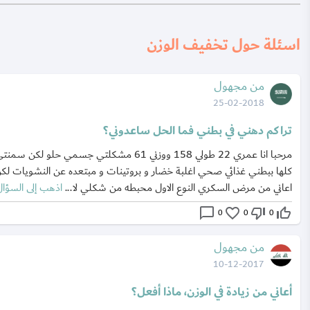
اسئلة حول تخفيف الوزن
من مجهول
25-02-2018
تراكم دهني في بطني فما الحل ساعدوني؟
مرحبا انا عمري 22 طولي 158 ووزني 61 مشكلتي جسمي حلو لكن سمن
كلها ببطني غذائي صحي اغلبة خضار و بروتينات و مبتعده عن النشويات لك
اعاني من مرض السكري النوع الاول محبطه من شكلي لا...
اذهب إلى السؤال
chat_bubble_outline
favorite_border
thumb_down_off_alt
thumb_up_off_alt
0
0
0
من مجهول
10-12-2017
أعاني من زيادة في الوزن، ماذا أفعل؟