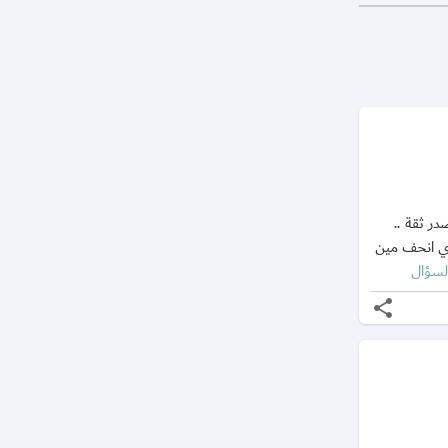
 ثقة ..
رة نصحت قريب ال١٠ كيلو و بدي انحف مين
لسؤال
share