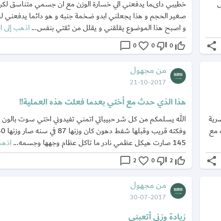
ل
خطيبي داىما يدفعني الي خسارة الوزن مع ان جسمي متناسق لك
صغير الحجم و هذا يجعلني ابدو ضخمة جنبه و هو دائما يدفعني لخ
و اصبح هذا الموضوع يقلقني و يقلل من ثقتي بنفس...
اذهب إلى ا
chat_bubble_outline
favorite_border
thumb_down_off_alt
thumb_up_off_alt
share
0
0
0
من مجهول
21-10-2017
هذا الذي حدث مع أختي بعدما فعلت هذه العملية!!
لادة قيصرية
الله يسلمكم من كل شر حبيباتي اتمني تفيدوني اختي سوت بالون 
 مع
145 صارت هيكل عظمي نادر ما تاكل عظام وجهها وجسمه...
اذهب
chat_bubble_outline
favorite_border
thumb_down_off_alt
thumb_up_off_alt
share
2
0
2
من مجهول
30-07-2017
زيادة وزني أتعبني