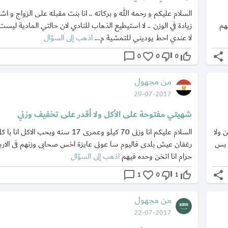
السلام عليكم و رحمه الله و بركاته .. انا بنت مقبله على الزواج و 
هم
زيادة في الوزن .. لا استيطيع الذهاب للنادي لان حالتي المادية ليست
لا عندي احط يوديني للتمشية م...
اذهب إلى السؤال
chat_bubble_outline
favorite_border
thumb_down_off_alt
thumb_up_off_alt
share
0
0
0
من مجهول
29-07-2017
شهيتي مفتوحة على الأكل ولا أقدر على تخفيف وزني
 ولا
السلام عليكم انا وزنى 70 كيلو وعمرى 17 سنه وبحب ا
 بس
رغفان عيش بلدى فاليوم سا عونى عايزة اخس صحابى وزنهم فى الارب
حرام انا اتخن وحده فيهم
اذهب إلى السؤال
chat_bubble_outline
favorite_border
thumb_down_off_alt
thumb_up_off_alt
share
1
0
1
من مجهول
22-07-2017