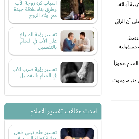
أسباب كره زوجة الأب
ية أبنائه،
وطرق بناء علاقة جيدة
مع أولاد الزوج
 أن الرائي
تفسير رؤية الصراخ
نفعة.
على الأب في المنام
ه مسؤولية
بالتفصيل
منام عجوزاً
تفسير رؤية ضرب الأب
في المنام بالتفصيل
 دنياه، وموت
احدث مقالات تفسير الاحلام
تفسير حلم تبني طفل
ورؤية كفالة اليتيم في