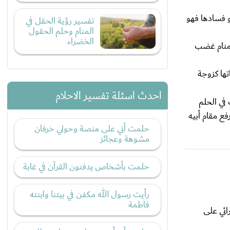
و فسادها فهو
تفسير رؤية الحقل في
المنام وحلم الحقول
الخضراء
لمنام غضب
تها كزوجة
احدث اسئلة تفسير الاحلام
في الحلم
فع مقام أبيه
حلمت أني على منصة وحولي خرفان
مشوهة وعجائز
حلمت بأشخاص يدفنون القرآن في غابة
رأيت رسول الله مكفن في بيتنا وابنته
فاطمة
ائي على