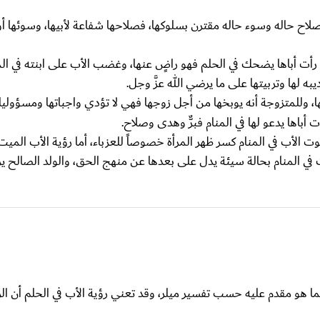
ن صلاح حاله وسوء حاله مقترن بسلوكها، فصلاحها شفاعة لأبيها، وسوئها أ
ن رأت أباها يضحك في الحلم فهو راضٍ عنها، وغضب الأب على ابنته في ا
به لها وتربيتها على ما يرضي الله عزَّ وجل.
، وللمتزوجة أنه يوبخها من أجل زوجها فهي لا تؤدي واجباتها ومسؤوليا
أباها يدعو لها في المنام فبرٌّ وهدى وصلاح.
الأب في المنام كسر ظهر المرأة خصوصاً للعزباء، أما رؤية الأب الميت 
ت في المنام بحالة سيئة يدل على بعدها عن منهج الحق، والولد الصالح ير
يما هو مقدم عليه حسب تفسير ميلر، وقد تعني رؤية الأب في الحلم أن الر