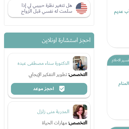
هل تتغير نظرة حبيبي لي إذا
سلمت له نفسي قبل الزواج
أب عديم
احجز استشارة اونلاين
فسير الاحلام
الدكتورة سناء مصطفى عبده
التخصص:
تطوير التفكير الإيجابي
لمنام
احجز موعد
المدربة منى زلزل
التخصص:
مهارات الحياة