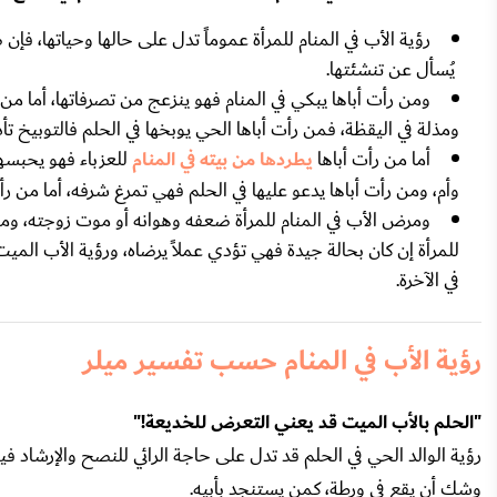
رؤية الأب في المنام للمرأة عموماً تدل على حالها وحياتها، فإ
يُسأل عن تنشئتها.
ومن رأت أباها يبكي في المنام فهو ينزعج من تصرفاتها، أما م
ومذلة في اليقظة، فمن رأت أباها الحي يوبخها في الحلم فالتوبيخ تأدي
أما من رأت أباها
يطردها من بيته في المنام
للعزباء فهو يحبسها
وأم، ومن رأت أباها يدعو عليها في الحلم فهي تمرغ شرفه، أما من رأت 
ومرض الأب في المنام للمرأة ضعفه وهوانه أو موت زوجته، وموت 
للمرأة إن كان بحالة جيدة فهي تؤدي عملاً يرضاه، ورؤية الأب المي
في الآخرة.
رؤية الأب في المنام حسب تفسير ميلر
"الحلم بالأب الميت قد يعني التعرض للخديعة!"
رؤية الوالد الحي في الحلم قد تدل على حاجة الرائي للنصح والإرشاد ف
وشك أن يقع في ورطة، كمن يستنجد بأبيه.