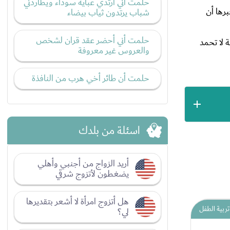
حلمت أني أرتدي عبايه سوداء ويطاردني
برها أن
شباب يرتدون ثياب بيضاء
حلمت أني أحضر عقد قران لشخص
 لا تحمد
والعروس غير معروفة
حلمت أن طائر أخي هرب من النافذة
اسئلة من بلدك
أريد الزواج من أجنبي وأهلي
يضغطون لأتزوج شرقي
هل أتزوج امرأة لا أشعر بتقديرها
تربية الطفل
لي؟