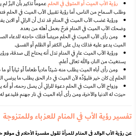
رؤية الأب الميت أو المتوفى في الحلم
عموماً تذكير بأن البرَّ ل
وطلب السماح من الناس، أما رؤية تقبيل الأب الميت في الحلم فتدل ع
ورؤية غضب الأب الميت في المنام قد تدل أن الرائي أو الابن ي
وضحك الأب الميت في المنام فرحٌ بعمل أهله من بعده.
ومن رأى الأب الميت في الحلم مريضاً فتلك حاجته للدعاء الصدق
الميت يدعو عليه فذلك يدل على الكفر أو الظلم أو الفسق.
ورؤية الأب الميت عارٍ في المنام تدل أنه يحتاج إلى صدقة، ورؤ
يستغيث من النار، والله تعالى أعلم.
ومن رأى أباه الميت يطلب منه شيئاً مادياً طعاماً أو ثياباً أو
الحلم إن كان خير فليؤدِّه لأن الميت في دار الحق يطلب ما يرضي ال
وزواج الأب الميت في الحلم دعوة للرائي أن يصل رحمه، أو أنه ي
حيزت له الدنيا والآخرة، ومن رأى أباه الميت في نار جهنم فليدعو له
تفسير رؤية الأب في المنام للعزباء وللمتزوجة
عن رؤية الأب الوالد في المنام للمرأة تقول مفسرة الأحلام في موقع ح