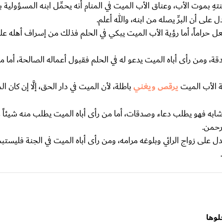
م ينتهِ بموت الأب، وعناق الأب الميت في المنام أنه يحمِّل ابنه المسؤولية 
لى أن البرِّ يصله من ابنه، والله أعلم.
فعل حراماً، أما رؤية الأب الميت يبكي في الحلم فذلك من إسراف أهله ع
ة، ومن رأى أباه الميت يدعو له في الحلم فقبول أعماله الصالحة، أما من
ية الأب الميت
يرقص ويغني
باطلة، لأن الميت في دار الحق، إلَّا إن كان ال
 ما شابه فهو يطلب دعاء وصدقات، أما من رأى أباه الميت يطلب منه شيئاً م
رحمن.
دل على زواج الرائي وبلوغه مرامه، ومن رأى أباه الميت في الجنة فليستبش
.
لوها