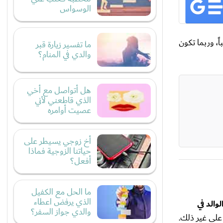
الوسواس
ً، وربما تكون
ما تفسير زيارة قبر
والدي في المنام؟
هل أتواصل مع أخي
الذي قاطعني لأني
عصيت أوامره
أخ زوجي يسيطر على
حياتنا الزوجية فماذا
أفعل؟
ما الحل مع الكفيل
الذي يرفض اعطاء
والد في
والدي جواز السفر؟
لى غير ذلك.