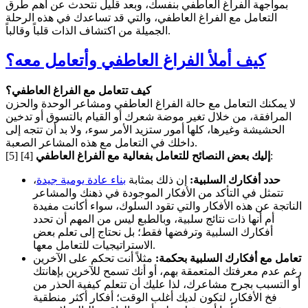
بمواجهة الفراغ العاطفي بنفسك، وبعد قليل نتحدث عن أهم طرق
التعامل مع الفراغ العاطفي، والتي قد تساعدك في هذه الرحلة
الجميلة من اكتشاف الذات قلباً وقالباً.
كيف أملأ الفراغ العاطفي وأتعامل معه؟
كيف تتعامل مع الفراغ العاطفي؟
لا يمكنك التعامل مع حالة الفراغ العاطفي ومشاعر الوحدة والحزن
المرافقة، من خلال تغير موضة شعرك أو القيام بالتسوق أو تدخين
الحشيشة وغيرها، كلها أمور ستزيد الأمر سوء، ولا بد أن تتجه إلى
داخلك في التعامل مع هذه المشاعر الصعبة.
[4] [5]:
إليك بعض النصائح للتعامل بفعالية مع الفراغ العاطفي
حدد أفكارك السلبية:
إن ذلك بمثابة
بناء عادة يومية جيدة
،
تتمثل في التأكد من الأفكار الموجودة في ذهنك والمشاعر
الناتجة عن هذه الأفكار والتي تقود السلوك، سواء أكانت مفيدة
أم أنها ذات نتائج سلبية، وبالطبع ليس من المهم أن تحدد
أفكارك السلبية وترفضها فقط؛ بل نحتاج إلى تعلم بعض
الاستراتيجيات للتعامل معها.
تعامل مع أفكارك السلبية بحكمة:
مثلاً أنت تحكم على الآخرين
رغم عدم معرفتك المتعمقة بهم، أو أنك تسمح للآخرين بإهانتك
أو التسبب بجرح مشاعرك، لذا عليك أن تتعلم كيفية الحذر من
فخ الأفكار، لتكون لديك أغلب الوقت؛ أفكار أكثر منطقية