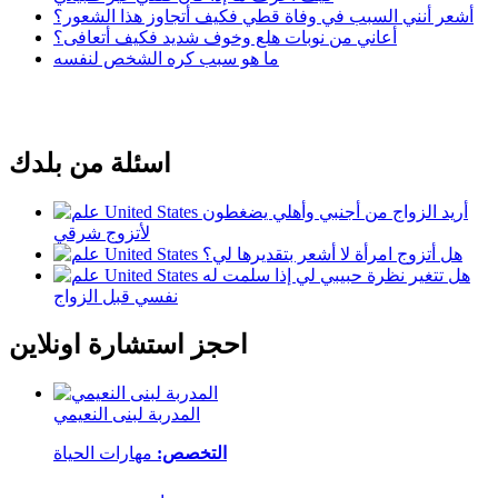
أشعر أنني السبب في وفاة قطي فكيف أتجاوز هذا الشعور؟
أعاني من نوبات هلع وخوف شديد فكيف أتعافى؟
ما هو سبب كره الشخص لنفسه
اسئلة من بلدك
أريد الزواج من أجنبي وأهلي يضغطون
لأتزوج شرقي
هل أتزوج امرأة لا أشعر بتقديرها لي؟
هل تتغير نظرة حبيبي لي إذا سلمت له
نفسي قبل الزواج
احجز استشارة اونلاين
المدربة لبنى النعيمي
التخصص:
مهارات الحياة