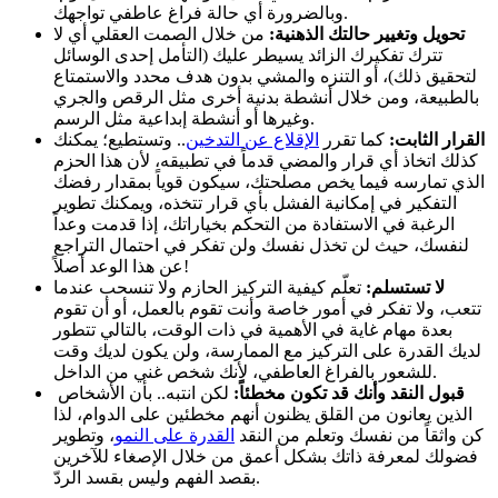
وبالضرورة أي حالة فراغ عاطفي تواجهك.
تحويل وتغيير حالتك الذهنية:
من خلال الصمت العقلي أي لا
تترك تفكيرك الزائد يسيطر عليك (التأمل إحدى الوسائل
لتحقيق ذلك)، أو التنزه والمشي بدون هدف محدد والاستمتاع
بالطبيعة، ومن خلال أنشطة بدنية أخرى مثل الرقص والجري
وغيرها أو أنشطة إبداعية مثل الرسم.
القرار الثابت:
كما تقرر
الإقلاع عن التدخين
.. وتستطيع؛ يمكنك
كذلك اتخاذ أي قرار والمضي قدماً في تطبيقه، لأن هذا الحزم
الذي تمارسه فيما يخص مصلحتك، سيكون قوياً بمقدار رفضك
التفكير في إمكانية الفشل بأي قرار تتخذه، ويمكنك تطوير
الرغبة في الاستفادة من التحكم بخياراتك، إذا قدمت وعداً
لنفسك، حيث لن تخذل نفسك ولن تفكر في احتمال التراجع
عن هذا الوعد أصلاً!
لا تستسلم:
تعلّم كيفية التركيز الحازم ولا تنسحب عندما
تتعب، ولا تفكر في أمور خاصة وأنت تقوم بالعمل، أو أن تقوم
بعدة مهام غاية في الأهمية في ذات الوقت، بالتالي تتطور
لديك القدرة على التركيز مع الممارسة، ولن يكون لديك وقت
للشعور بالفراغ العاطفي، لأنك شخص غني من الداخل.
قبول النقد وأنك قد تكون مخطئاً:
لكن انتبه.. بأن الأشخاص
الذين يعانون من القلق يظنون أنهم مخطئين على الدوام، لذا
كن واثقاً من نفسك وتعلم من النقد
القدرة على النمو
، وتطوير
فضولك لمعرفة ذاتك بشكل أعمق من خلال الإصغاء للآخرين
بقصد الفهم وليس بقسد الردّ.