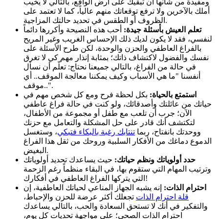
ومفيدة من شأنها أن تبقيك على أرض الواقع، بالتالي لا يخيب
أملك بالآخرين ولا ترفع توقعاتك منهم عالياً، كما لا تعتمد على
الظروف أو الطقس في تحديد حالتك المزاجية.
تعلم العيش بأسئلة جيدة:
أحب هذه النصيحة وأكررها دائماً
لنفسي، فقد لا يكون لديك ذلك الإحساس الغريب وغير المريح
بالفراغ العاطفي والحزن والوحدة، لكن طرح الأسئلة على
نفسك والفضول لاكتشاف ذاتك؛ بمثابة إنذار مهم كي لا تغرق
في حالة من الفراغ، بالتالي جميعنا نحتاج: تعلّم أن نسأل
أنفسنا "ما هي الأسباب وكيف يمكننا معالجة الموقف.. أي
موقف..".
استمتع بالحياة:
بكل لحظة فرح ومع كل شخص مهم في
حياتك من عائلتك وأصدقائك، ولو كنت في حالة فراغ عاطفي
الآن؛ جرب أن تلعب مع طفل أو مجموعة من الأطفال،
لتكتشف أنك قادر على حل المشكلة والتعامل مع حزنك
ووحدتك بانفتاح، ربما
تنتابك رغبة بالبكاء فتبكي
، وستغسل
الدموع دماغك من الأفكار السلبية وروحك من ثقل هذا الفراغ
البغيض.
حدد أولوياتك ونظم حياتك:
حيث يساعدك تحديد أولوياتك
وترتيب المهام التي ستقوم بها، في البقاء منظماً رغم الزحمة
التي يتركها الفراغ العاطفي في أفكارك!
احترام الذات:
إنه يشبه الجهاز المناعي لحياتك العاطفية، إن
قلة احترام الذات
تجعلك أكثر عرضة للحزن والإحباط،
والتفكير في أنك لا تستحق السعادة والحب، بالتالي يساعدك
احترام الذات الصحي؛ على مواجهة تحديات كل يوم،