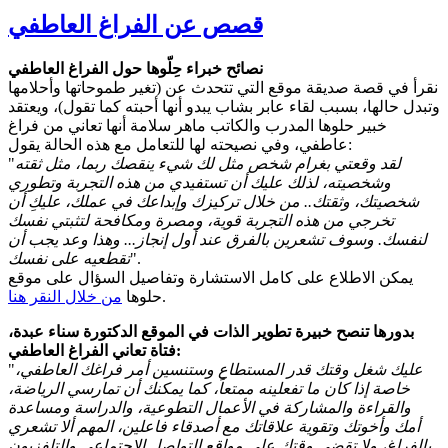
قصص عن الفراغ العاطفي
نصائح خبراء حِلّوها حول الفراغ العاطفي
نقرأ في قصة صديقة موقع التي تتحدث عن (تغير طموحاتها وأحلامها
وتبدل حالها، بسبب لقاء عابر بشاب يبدو أنها أحبته كما تقول)، ويعتقد
خبير حلوها المدرب والكاتب ماهر سلامة أنها تعاني من فراغ
عاطفي، وفي نصيحته لها للتعامل مع هذه الحالة يقول:
لقد وقعتي بغرام شخص مثل لك شيء ينقصك ربما، مثل ثقته
"
وشخصيته، لذلك عليك أن تستفيدي من هذه التجربة وتطوري
شخصيتك، وثقتك.. من خلال تركيزك وإبداعك في عملك، عليكِ أن
تخرجي من هذه التجربة قوية، ومصرة ومكافحة لتثبتي نفسك
لنفسك. وسوف تشعرين بالفرق عند أول إنجاز... وهذا وعد يجب أن
".
تقطعيه على نفسك
يمكن الاطلاع على كامل الاستشارة وتفاصيل السؤال على موقع
.
حلوها
من خلال النقر هنا
بدورها تنصح خبيرة تطوير الذات في الموقع الدكتورة سناء عبدة،
فتاة تعاني الفراغ العاطفي:
عليك شغل وقتك قدر المستطاع وستنسين أمر فراغك العاطفي،
"
خاصة إذا كان ما تفعلينه ممتعاً، كما يمكنك أن تمارسي الرياضة،
والقراءة والمشاركة في الأعمال التطوعية، والدراسة ومساعدة
أمك وأخوتك وتقوية علاقاتك مع أصدقاء فاعلين، المهم ألا تشعري
بالفراغ، ولا تقضي وقتك على مواقع التواصل الاجتماعي والتلفزيون