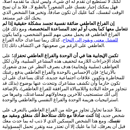
لكنك لا تستطيع أن تقدم له أي شيء، وليس لديك ما تقدمه أصلاً،
فهل يمكنك إجبار نفسك على الشعور؟ بالطبع لا.. فلا بد أن تمنح
الوقت لنفسك، كما عليك أن تكون صادقاً، وتخبر هذا الشخص الذي
يحبك أنك غير مستعد.
إن الفراغ العاطفي ضائقة نفسية تجسد مشكلة حقيقية إذا لم
تتعامل معها كما يجب أو لم تجد المساعدة المتخصصة،
ومع ذلك فإن
الفراغ العاطفي قد يحمل معنى مهم للنمو الشخصي، وكما يكون
للفشل معنى ويقود إلى النجاح
، كذلك ربما تساعدك حالة الفراغ
العاطفي على الرغم من صعوبتها؛ في اكتشاف ذاتك [3].
تكمن الإيجابية هنا في أن الوحدة والفراغ العاطفي تحفزك؛
على
اتخاذ الإجراءات اللازمة لتخفيف هذه المشاعر السلبية، ولأن لكل
العواطف (سلبية وإيجابية) هدف بصرف النظر عن مدى شعورك
بالارتياح؛ فإن الإحساس بالوحدة والفراغ العاطفي يدفع رغبتك
للمخاطرة وتكوين علاقات اجتماعية جديدة، كذلك يساعدك على أن
تكون حازماً وأن تكشف مشاعرك وتتحدث عنها بوضوح (بذلك قد
تتجاوز مرحلة البلادة واللامبالاة المرافقة للفراغ العاطفي)، بالإضافة
إلى أنك ستستجيب للآخرين ومحاولاتهم لمساعدتك، وغيرها من
استراتيجيات هزيمة الوحدة والفراغ النفسي والعاطفي والوحدة.
مثلاً عندما تحاول تجاوز مرحلة من الفراغ العاطفي بالتعرف على
شخص جديد،
إذا كنت صادقاً مع ذاتك ستلاحظ أنك منغلق ومقيد مع
نفسك
، ومع هذا الشخص المسكين الذي لا ذنب له بما حدث معك
قبل أن يعرفك، لذا ما عليك إلا أن تعتذر منه وتقرر تحمل المسؤولية