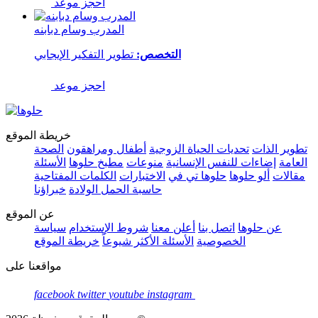
احجز موعد
المدرب وسام دبابنه
التخصص:
تطوير التفكير الإيجابي
احجز موعد
خريطة الموقع
تطوير الذات
تحديات الحياة الزوجية
أطفال ومراهقون
الصحة
العامة
إضاءات للنفس الإنسانية
منوعات
مطبخ حلوها
الأسئلة
مقالات
ألو حلوها
حلوها تي في
الاختبارات
الكلمات المفتاحية
حاسبة الحمل الولادة
خبراؤنا
عن الموقع
عن حلوها
اتصل بنا
أعلن معنا
شروط الإستخدام
سياسة
الخصوصية
الأسئلة الأكثر شيوعاً
خريطة الموقع
مواقعنا على
facebook
twitter
youtube
instagram