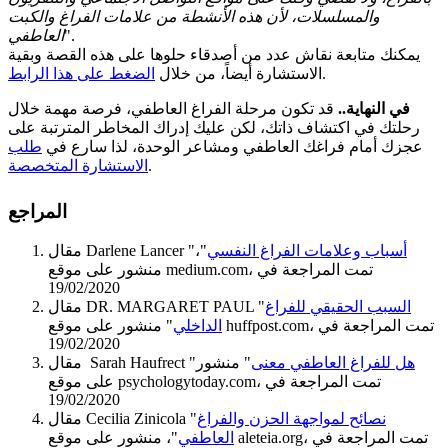
والمسلسلات، لأن هذه الأنشطة من علامات الفراغ والكبت
".
العاطفي
يمكنك متابعة نقاش عدد من أصدقاء حلوها على هذه القصة وبقية
.
الاستشارة أيضاً، من خلال
الضغط على هذا الرابط
في النهاية..
قد تكون مرحلة الفراغ العاطفي، فرصة مهمة خلال
رحلتك في اكتشاف ذاتك، لكن عليك إدراك المخاطر المترتبة على
عجزك أمام فراغك العاطفي ومشاعر الوحدة، لذا سارع في
طلب
.
الاستشارة المتخصصة
المراجع
أسباب وعلامات الفراغ النفسي
"،
مقال Darlene Lancer "
منشور على موقع medium.com، تمت المراجعة في
19/02/2020
السبب الحقيقي للفراغ
مقال DR. MARGARET PAUL "
الداخلي
" منشور على موقع huffpost.com، تمت المراجعة في
19/02/2020
هل للفراغ العاطفي معنى
" منشور
مقال Sarah Haufrect "
على موقع psychologytoday.com، تمت المراجعة في
19/02/2020
نصائح لمواجهة الحزن والفراغ
مقال Cecilia Zinicola "
العاطفي
"، منشور على موقع aleteia.org، تمت المراجعة في