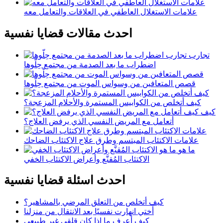
علامات الاستغلال العاطفي في العلاقات والتعامل معه
احدث مقالات قضايا نفسية
تجارب
اضطراب ما بعد الصدمة من مجتمع حِلّوها
قصص المتعافين من وسواس الموت من مجتمع حِلّوها
كيف أتخلص من الكوابيس المستمرة والأحلام المزعجة؟
كيف
أتعامل مع المريض النفسي الذي يرفض العلاج؟
علامات الاكتئاب المبتسم وطرق علاج الاكتئاب الضاحك
ما هو
الاكتئاب المُقنَّع وأعراض الاكتئاب الخفي
احدث اسئلة قضايا نفسية
كيف أتخلص من التعلق المرضي بالمشاهير؟
أختي انهارت نفسيًا بعد الانتقال من منزلنا
كيف أعرف ما إذا كان قلقي غير طبيعي