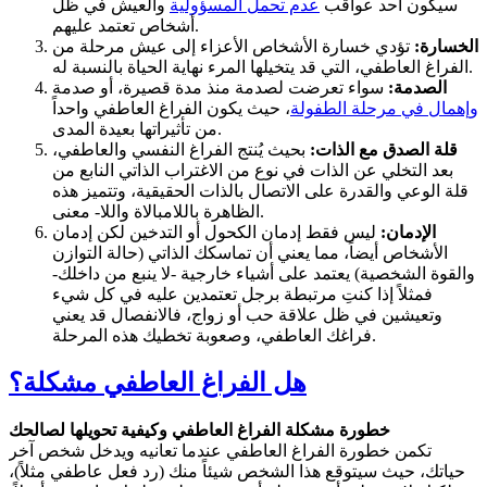
سيكون أحد عواقب
عدم تحمل المسؤولية
والعيش في ظل
أشخاص تعتمد عليهم.
الخسارة:
تؤدي خسارة الأشخاص الأعزاء إلى عيش مرحلة من
الفراغ العاطفي، التي قد يتخيلها المرء نهاية الحياة بالنسبة له.
الصدمة:
سواء تعرضت لصدمة منذ مدة قصيرة، أو صدمة
وإهمال في مرحلة الطفولة
، حيث يكون الفراغ العاطفي واحداً
من تأثيراتها بعيدة المدى.
قلة الصدق مع الذات:
بحيث يُنتج الفراغ النفسي والعاطفي،
بعد التخلي عن الذات في نوع من الاغتراب الذاتي النابع من
قلة الوعي والقدرة على الاتصال بالذات الحقيقية، وتتميز هذه
الظاهرة باللامبالاة واللا- معنى.
الإدمان:
ليس فقط إدمان الكحول أو التدخين لكن إدمان
الأشخاص أيضاً، مما يعني أن تماسكك الذاتي (حالة التوازن
والقوة الشخصية) يعتمد على أشياء خارجية -لا ينبع من داخلك-
فمثلاً إذا كنتِ مرتبطة برجل تعتمدين عليه في كل شيء
وتعيشين في ظل علاقة حب أو زواج، فالانفصال قد يعني
فراغك العاطفي، وصعوبة تخطيك هذه المرحلة.
هل الفراغ العاطفي مشكلة؟
خطورة مشكلة الفراغ العاطفي وكيفية تحويلها لصالحك
تكمن خطورة الفراغ العاطفي عندما تعانيه ويدخل شخص آخر
حياتك، حيث سيتوقع هذا الشخص شيئاً منك (رد فعل عاطفي مثلاً)،