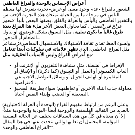
أعراض الإحساس بالوحدة والفراغ العاطفي
الشعور بالفراغ -عدم وجود معنى أو غرض- تجربة يتعرض لها معظم
الناس في مرحلة ما من الحياة، تمنحك هذه التجربة الإحساس
بالتخدير العاطفي واليأس والعزلة والقلق، يصفها البعض بأنها "
شعور
فراغ في الصدر
"، كما يحاول البعض الأخر
ملء هذا الفراغ بعدة
طرق غالباً ما تكون سلبية
، مثل التسوق بشكل فوضوي أو تناول
الطعام أو التدخين...
ولسوء الحظ تغذي ثقافة الاستهلاك والاستسهال المعاصرة؛ مشاعر
مثل الفراغ العاطفي، الذي
تظهر علاماته في سلوكيات أيضاً تتعامل
:
مع أعراض الفراغ وليس الأسباب الحقيقية مثل
الإفراط في أنشطة، مثل مشاهدة التلفزيون أو الإنترنت أو
ألعاب الكمبيوتر أو العمل أو التسوق (كما ذكرنا) أو الإنفاق أو
المقامرة أو الهاتف الجوال أو وسائل التواصل الاجتماعي
الافتراضية.
محاولة جذب انتباه الآخرين أو تعاطفهم؛ سواء بطريقة الضحية
الضعيفة أو الغضب وإيذاء النفس أحياناً.
وعلى الرغم من ارتباط مفهوم الفراغ (الوحدة أو العزلة الاختيارية)
بالعديد من التقاليد الفلسفية والروحية أيضاً -البوذية والوجودية مثلاً-
إلا أن معناه في كلٍّ من هذه السياقات يختلف عن الحالة النفسية
المؤلمة، المحتمل أن تعانيها والتي نتحدث عنها في هذا المقال
"الفراغ العاطفي والوحدة".