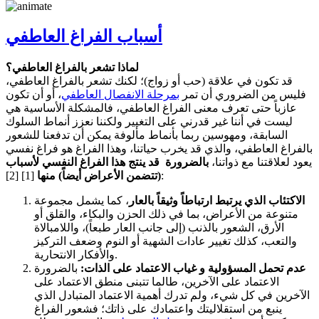
أسباب الفراغ العاطفي
لماذا تشعر بالفراغ العاطفي؟
قد تكون في علاقة (حب أو زواج)؛ لكنك تشعر بالفراغ العاطفي،
فليس من الضروري أن تمر
بمرحلة الانفصال العاطفي
، أو أن تكون
عازباً حتى تعرف معنى الفراغ العاطفي، فالمشكلة الأساسية هي
ليست في أننا غير قدرني على التغيير ولكننا نعزز أنماط السلوك
السابقة، ومهوسين ربما بأنماط مألوفة يمكن أن تدفعنا للشعور
بالفراغ العاطفي، والذي قد يخرب حياتنا، وهذا الفراغ هو فراغ نفسي
يعود لعلاقتنا مع ذواتنا،
بالضرورة قد ينتج هذا الفراغ النفسي لأسباب
[1] [2]:
(تتضمن الأعراض أيضاً) منها
الاكتئاب الذي يرتبط ارتباطاً وثيقاً بالعار
، كما يشمل مجموعة
متنوعة من الأعراض، بما في ذلك الحزن والبكاء، والقلق أو
الأرق، الشعور بالذنب (إلى جانب العار طبعاً)، واللامبالاة
والتعب، كذلك تغيير عادات الشهية أو النوم وضعف التركيز
والأفكار الانتحارية.
عدم تحمل المسؤولية و غياب الاعتماد على الذات:
بالضرورة
الاعتماد على الآخرين، طالما تتبنى منطق الاعتماد على
الآخرين في كل شيء، ولم تدرك أهمية الاعتماد المتبادل الذي
ينبع من استقلاليتك واعتمادك على ذاتك؛ فشعور الفراغ