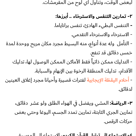
لبعض الوقت، وتناول أي لوح من المقرمشات.
٢- تمارين التنفس والاسترخاء .. أبرزها:
-
التنفس البطيء الهادئ، تنفس براناياما.
- الاسترخاء والاسترخاء التقدمي.
- التأمل وله عدة أنواع، منه البسيط مجرد مكان مريح ووحدة لمدة
خمس دقائق قد تنفع.
- التدليك ممكن ذاتياً فقط الأماكن الممكن الوصول لها، تدليك
الأقدام، تدليك المنطقة الرخوة بين الإبهام والسبابة.
-
أحلام اليقظة الإيجابية
لفترات قصيرة وأحيانا مجرد إغلاق العينين
لدقائق.
٣- الرياضة:
المشي ويفضل في الهواء الطلق ولو عشر دقائق،
تمارين الجري الثابتة، تمارين تمدد الجسم، اليوغا وحتي بعض
حركات الرقص.
٤- الاستماع إلى ترتيل القرآن الكريم
، الاستماع إلى الموسيقي