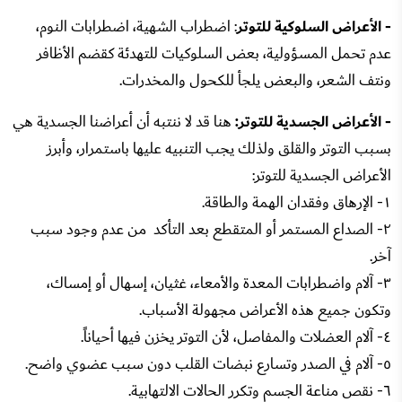
- الأعراض السلوكية للتوتر
: اضطراب الشهية، اضطرابات النوم،
عدم تحمل المسؤولية، بعض السلوكيات للتهدئة كقضم الأظافر
ونتف الشعر، والبعض يلجأ للكحول والمخدرات.
- الأعراض الجسدية للتوتر:
هنا قد لا ننتبه أن أعراضنا الجسدية هي
بسبب التوتر والقلق ولذلك يجب التنبيه عليها باستمرار، وأبرز
الأعراض الجسدية للتوتر:
١- الإرهاق وفقدان الهمة والطاقة.
٢- الصداع المستمر أو المتقطع بعد التأكد من عدم وجود سبب
آخر.
٣- آلام واضطرابات المعدة والأمعاء، غثيان، إسهال أو إمساك،
وتكون جميع هذه الأعراض مجهولة الأسباب.
٤- آلام العضلات والمفاصل، لأن التوتر يخزن فيها أحياناً.
٥- آلام في الصدر وتسارع نبضات القلب دون سبب عضوي واضح.
٦- نقص مناعة الجسم وتكرر الحالات الالتهابية.